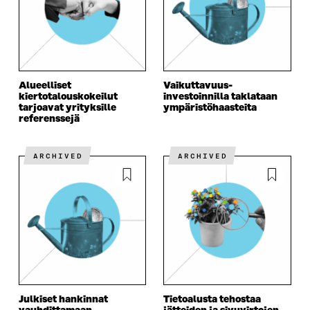
Alueelliset
Vaikuttavuus­
kiertotalouskokeilut
investoinnilla taklataan
tarjoavat yrityksille
ympäristöhaasteita
referenssejä
ARCHIVED
ARCHIVED
Julkiset hankinnat
Tietoalusta tehostaa