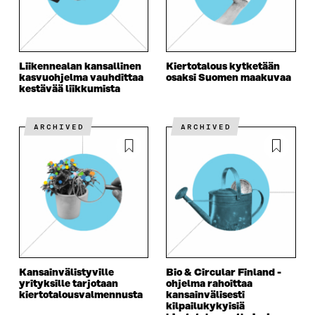
Liikennealan kansallinen
Kiertotalous kytketään
kasvuohjelma vauhdittaa
osaksi Suomen maakuvaa
kestävää liikkumista
ARCHIVED
ARCHIVED
Kansainvälistyville
Bio & Circular Finland -
yrityksille tarjotaan
ohjelma rahoittaa
kiertotalous­valmennusta
kansainvälisesti
kilpailukykyisiä