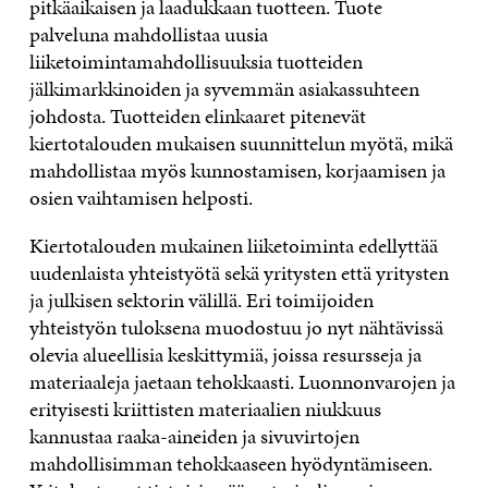
pitkäaikaisen ja laadukkaan tuotteen. Tuote
palveluna mahdollistaa uusia
liiketoimintamahdollisuuksia tuotteiden
jälkimarkkinoiden ja syvemmän asiakassuhteen
johdosta. Tuotteiden elinkaaret pitenevät
kiertotalouden mukaisen suunnittelun myötä, mikä
mahdollistaa myös kunnostamisen, korjaamisen ja
osien vaihtamisen helposti.
Kiertotalouden mukainen liiketoiminta edellyttää
uudenlaista yhteistyötä sekä yritysten että yritysten
ja julkisen sektorin välillä. Eri toimijoiden
yhteistyön tuloksena muodostuu jo nyt nähtävissä
olevia alueellisia keskittymiä, joissa resursseja ja
materiaaleja jaetaan tehokkaasti. Luonnonvarojen ja
erityisesti kriittisten materiaalien niukkuus
kannustaa raaka-aineiden ja sivuvirtojen
mahdollisimman tehokkaaseen hyödyntämiseen.