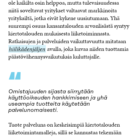
ole kaikilta osin helppoa, mutta tulevaisuudessa
niitä soveltavat yritykset valtaavat markkinoita
yrityksiltä, jotka eivät kykene uusiutumaan. Yhä
suurempi osuus kansantalouden arvonlisästä syntyy
kiertotalouden mukaisesta liiketoiminnasta.
Ratkaisujen ja palveluiden vaikuttavuutta mitataan
hiili
hiilikädenjäljen
avulla, joka kuvaa niiden tuottamia
päästövähennysvaikutuksia kuluttajalle.
“
Omistajuuden sijasta siirrytään
käyttöoikeuden hankkimiseen ja yhä
useampia tuotteita käytetään
palvelunomaisesti.
Tuote palveluna on keskeisimpiä kiertotalouden
liiketoimintamalleja, sillä se kannustaa tekemään