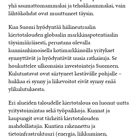
yhä saumattomammaksi ja tehokkaammaksi, vain
lähtökohdat ovat muuttuneet täysin.
Kun Suomi hyödyntää hiilineutraalin
kiertotalouden globaalin markkinapotentiaalin
täysimääräisesti, perustana olevalla
kunnianhimoisella kotimarkkinoilla yritykset
synnyttävät ja hyödyntävät uusia ratkaisuja. Se
houkuttelee ulkomaisia investointeja Suomeen.
Kulutustavat ovat siirtyneet kestävälle pohjalle –
hukkaa ei synny ja liikevoitot eivät synny enää
ylikulutuksesta.
Eri alueiden taloudelle kiertotalous on luonut uutta
yritystoimintaa sekä työpaikkoja. Kunnat ja
kaupungit ovat tärkeitä kiertotalouden
mahdollistajia. Kuntien rakennettu ja
tietoinfrastruktuuri (energia, liikkuminen,