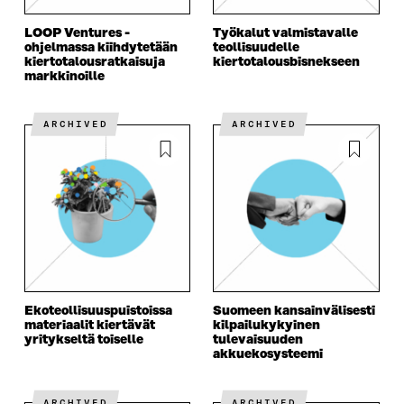
LOOP Ventures -
Työkalut valmistavalle
ohjelmassa kiihdytetään
teollisuudelle
kiertotalous­ratkaisuja
kiertotalous­bisnekseen
markkinoille
ARCHIVED
ARCHIVED
Ekoteollisuus­puistoissa
Suomeen kansainvälisesti
materiaalit kiertävät
kilpailukykyinen
yritykseltä toiselle
tulevaisuuden
akkuekosysteemi
ARCHIVED
ARCHIVED