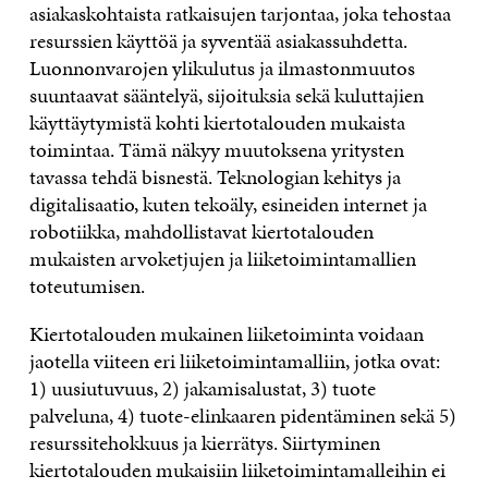
asiakaskohtaista ratkaisujen tarjontaa, joka tehostaa
resurssien käyttöä ja syventää asiakassuhdetta.
Luonnonvarojen ylikulutus ja ilmastonmuutos
suuntaavat sääntelyä, sijoituksia sekä kuluttajien
käyttäytymistä kohti kiertotalouden mukaista
toimintaa. Tämä näkyy muutoksena yritysten
tavassa tehdä bisnestä. Teknologian kehitys ja
digitalisaatio, kuten tekoäly, esineiden internet ja
robotiikka, mahdollistavat kiertotalouden
mukaisten arvoketjujen ja liiketoimintamallien
toteutumisen.
Kiertotalouden mukainen liiketoiminta voidaan
jaotella viiteen eri liiketoimintamalliin, jotka ovat:
1) uusiutuvuus, 2) jakamisalustat, 3) tuote
palveluna, 4) tuote-elinkaaren pidentäminen sekä 5)
resurssitehokkuus ja kierrätys. Siirtyminen
kiertotalouden mukaisiin liiketoimintamalleihin ei