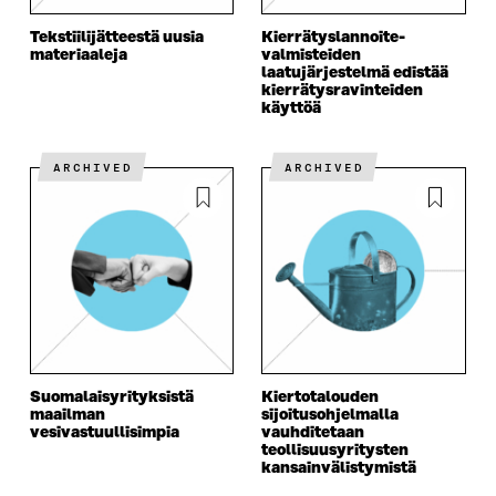
Tekstiilijätteestä uusia
Kierrätyslannoite­
materiaaleja
valmisteiden
laatujärjestelmä edistää
kierrätysravinteiden
käyttöä
ARCHIVED
ARCHIVED
Suomalaisyrityksistä
Kiertotalouden
maailman
sijoitusohjelmalla
vesivastuullisimpia
vauhditetaan
teollisuusyritysten
kansainvälistymistä