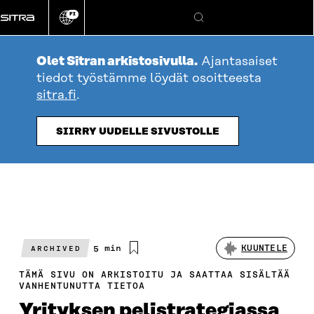
Siirry
FI
suoraan
Vaihda
Hae
sivuston
sisältöön
kieli
Olet Sitran arkistosivulla.
Ajantasaiset
tiedot työstämme löydät osoitteesta
sitra.fi
.
SIIRRY UUDELLE SIVUSTOLLE
Arvioitu
5 min
KUUNTELE
ARCHIVED
lukuaika
TÄMÄ SIVU ON ARKISTOITU JA SAATTAA SISÄLTÄÄ
VANHENTUNUTTA TIETOA
Yrityksen pelistrategiassa