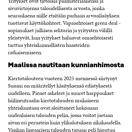
Yritykset ovat tietoisia päämateriaaliensa ja
sivuvirtojensa taloudellisesta arvosta, jonka
seurauksena niille etsitään parhaan arvonlisäyksen
tuottavat käyttökohteet. Vapaaehtoiset green deal -
sopimukset julkisen sektorin ja yritysten välillä
yleistyvät, kun yritykset haluavat omaehtoisesti
tarttua yhteiskunnallisten haasteiden
ratkaisemiseen.
Maalissa nautitaan kunnianhimosta
Kiertotalouteen vuoteen 2025 mennessä siirtynyt
Suomi on määritellyt käsityksensä edistyksestä
uudelleen. Pienet askeleet ja suuret harppaukset
hiilineutraalin kiertotalouden mukaiseen
yhteiskuntaan ovat aloittaneet kokonaan
uudenlaisen talouden pelin, jossa voitot jaetaan
aivan eri perustein kuin ylikulutuksen aikakaudella.
Vanhan lineaarisen talouden tapaan peli hioutuu