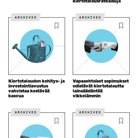
kiertotalous­ratkaisuja
ARCHIVED
ARCHIVED
Kiertotalouden kehitys- ja
Vapaaehtoiset sopimukset
investointiavustus
edistävät kiertotaloutta
vahvistaa kestävää
lainsäädäntöä
kasvua
vikkelämmin
ARCHIVED
ARCHIVED