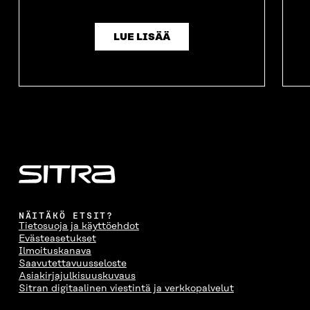
LUE LISÄÄ
NÄITÄKÖ ETSIT?
Tietosuoja ja käyttöehdot
Evästeasetukset
Ilmoituskanava
Saavutettavuusseloste
Asiakirjajulkisuuskuvaus
Sitran digitaalinen viestintä ja verkkopalvelut