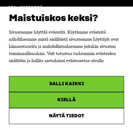
OTA YHTEYTTÄ
Suomen itsenäisyyden juhlarahasto Sitra
Maistuiskos keksi?
Itämerenkatu 11-13, PL 160,
00181 Helsinki
Sivustomme käyttää evästeitä. Käytämme evästeitä
Puhelin +358 294 618 991
Sähköpostiosoite
nähdäksemme mistä sisällöistä sivustomme käyttäjät ovat
etunimi.sukunimi@sitra.fi tai sitra@sitra.fi
kiinnostuneita ja mahdollistaaksemme joitakin sivuston
Saapumisohjeet
toiminnallisuuksia. Voit tutustua tarkemmin evästeiden
sisältöön ja hallita asetuksiasi evästeasetus-sivulla
Y-tunnus 0202132-3
OLEMME NÄISSÄ SOMEISSA
SALLI KAIKKI
Facebook
Avautuu
uudessa
Linkedin
ikkunassa
KIELLÄ
Avautuu
uudessa
Youtube
ikkunassa
Avautuu
NÄYTÄ TIEDOT
uudessa
Instagram
ikkunassa
Avautuu
uudessa