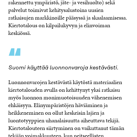
rakennettu ympäristö, jäte- ja vesihuolto) sekä
palvelut toimivat kehitysalustoina uusien
ratkaisujen markkinoille pääsyssä ja skaalaamisessa.
Kiertotalous on kilpailukyvyn ja elinvoiman
keskiössä.
“
Suomi käyttää luonnonvaroja kestävästi.
Luonnonvarojen kestävästä käytöstä materiaalien
kiertotalouden avulla on kehittynyt yksi ratkaisu
myös luonnon monimuotoisuuden vähenemisen
ehkäisyyn. Elinympäristöjen häviäminen ja
heikkeneminen on ollut keskeisin lajien ja
luontotyyppien uhanalaisuutta aiheuttava tekijä.
Kiertotalouteen siirtyminen on vaikuttanut tämän
tekijän voimakkuuteen, kun neitseellisten