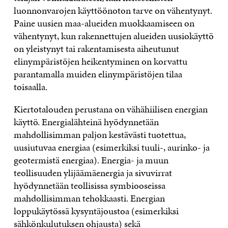
luonnonvarojen käyttöönoton tarve on vähentynyt.
Paine uusien maa-alueiden muokkaamiseen on
vähentynyt, kun rakennettujen alueiden uusiokäyttö
on yleistynyt tai rakentamisesta aiheutunut
elinympäristöjen heikentyminen on korvattu
parantamalla muiden elinympäristöjen tilaa
toisaalla.
Kiertotalouden perustana on vähähiilisen energian
käyttö. Energialähteinä hyödynnetään
mahdollisimman paljon kestävästi tuotettua,
uusiutuvaa energiaa (esimerkiksi tuuli-, aurinko- ja
geotermistä energiaa). Energia- ja muun
teollisuuden ylijäämäenergia ja sivuvirrat
hyödynnetään teollisissa symbiooseissa
mahdollisimman tehokkaasti. Energian
loppukäytössä kysyntäjoustoa (esimerkiksi
sähkönkulutuksen ohjausta) sekä