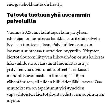
energiatehokkuutta
on lisätty.
Tulosta taotaan yhä useammin
palveluilla
Vuonna 2025 niin kuluttajan kuin yrityksen
edustajan on luontevaa hankkia suorite tai palvelu
fyysisen tuotteen sijaan. Palveluiden osuus on
kasvanut suhteessa tuotteiden myyntiin. Yritysten
kiertotalouteen liittyvän liikevaihdon osuus kaikesta
liikevaihdosta on kasvanut huomattavasti ja
yritysten yhä useammat tuotteet ja ratkaisut
mahdollistavat osaltaan ilmastopäästöjen
vähentämisen, eli niiden hiilikädenjälki kasvaa. Osa
muutoksesta on tapahtunut yleistyneiden
vapaaehtoisten kiertotaloutta edistävien sopimusten
myötä.