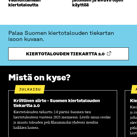
vauhdittamaan
jätteiden ja sivuvirtojen
kiertotaloutta
käyttöä
Palaa Suomen kiertotalouden tiekartan
isoon kuvaan.
KIERTOTALOUDEN TIEKARTTA 2.0
Mistä on kyse?
JULKAISU
Kriittinen siirto - Suomen kiertotalouden
Kie
tiekartta 2.0
Kier
Kiertotalouden tiekartta 2.0 piirtää Suomen tien
ja r
kiertotalouteen vuoteen 2025 mennessä. Löydä sinun roolisi
jatk
ja muuta talouden peli fiksummaksi yhdessä meidän
olev
kaikkien kanssa.
pitk
käyt