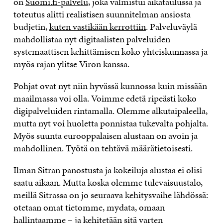
on
Suomi.fi-palvelu
, joka valmistui aikataulussa ja
toteutus alitti realistisen suunnitelman ansiosta
budjetin,
kuten vastikään kerrottiin
. Palveluväylä
mahdollistaa nyt digitaalisten palveluiden
systemaattisen kehittämisen koko yhteiskunnassa ja
myös rajan ylitse Viron kanssa.
Pohjat ovat nyt niin hyvässä kunnossa kuin missään
maailmassa voi olla. Voimme edetä ripeästi koko
digipalveluiden rintamalla. Olemme alkutaipaleella,
mutta nyt voi huoletta ponnistaa tukevalta pohjalta.
Myös suunta eurooppalaisen alustaan on avoin ja
mahdollinen. Työtä on tehtävä määrätietoisesti.
Ilman Sitran panostusta ja kokeiluja alustaa ei olisi
saatu aikaan. Mutta koska olemme tulevaisuustalo,
meillä Sitrassa on jo seuraava kehitysvaihe lähdössä:
otetaan omat tietomme, mydata, omaan
hallintaamme – ja kehitetään sitä varten