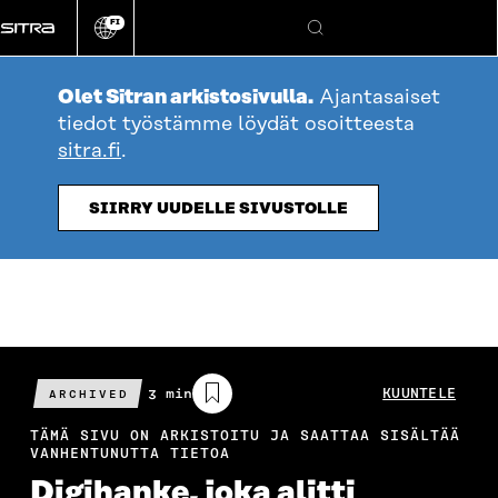
Siirry
FI
suoraan
Vaihda
Hae
sivuston
sisältöön
kieli
Olet Sitran arkistosivulla.
Ajantasaiset
tiedot työstämme löydät osoitteesta
sitra.fi
.
SIIRRY UUDELLE SIVUSTOLLE
Arvioitu
3 min
KUUNTELE
ARCHIVED
lukuaika
TÄMÄ SIVU ON ARKISTOITU JA SAATTAA SISÄLTÄÄ
VANHENTUNUTTA TIETOA
Digihanke, joka alitti