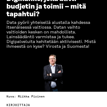
budjetin ja toimii – mitä
tapahtui?
Data pyörii yhteisellä alustalla kahdessa
itsenäisessä valtiossa. Datan vaihto
valtioiden kesken on mahdollista.
Lainsäädäntö varmistaa ja tukee.
Digipalveluita kehitetään aktiivisesti. Mistä
ihmeestä on kyse? Virosta ja Suomesta!
Kuva: Miikka Pirinen
KIRJOITTAJA