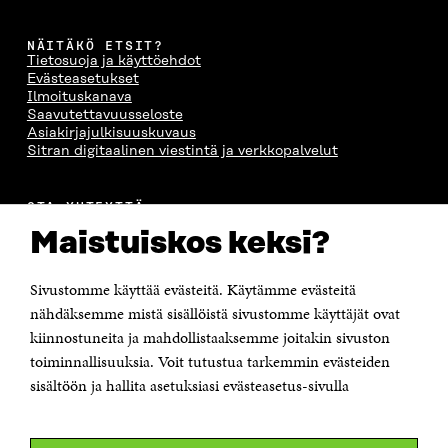
NÄITÄKÖ ETSIT?
Tietosuoja ja käyttöehdot
Evästeasetukset
Ilmoituskanava
Saavutettavuusseloste
Asiakirjajulkisuuskuvaus
Sitran digitaalinen viestintä ja verkkopalvelut
OTA YHTEYTTÄ
Suomen itsenäisyyden juhlarahasto Sitra
Maistuiskos keksi?
Itämerenkatu 11-13, PL 160,
00181 Helsinki
Sivustomme käyttää evästeitä. Käytämme evästeitä
Puhelin +358 294 618 991
Sähköpostiosoite
nähdäksemme mistä sisällöistä sivustomme käyttäjät ovat
etunimi.sukunimi@sitra.fi tai sitra@sitra.fi
kiinnostuneita ja mahdollistaaksemme joitakin sivuston
Saapumisohjeet
toiminnallisuuksia. Voit tutustua tarkemmin evästeiden
sisältöön ja hallita asetuksiasi evästeasetus-sivulla
Y-tunnus 0202132-3
OLEMME NÄISSÄ SOMEISSA