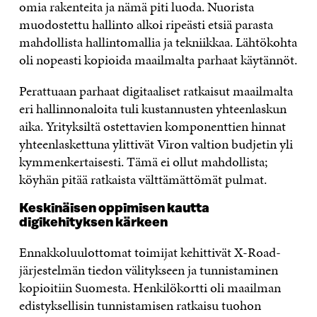
omia rakenteita ja nämä piti luoda. Nuorista
muodostettu hallinto alkoi ripeästi etsiä parasta
mahdollista hallintomallia ja tekniikkaa. Lähtökohta
oli nopeasti kopioida maailmalta parhaat käytännöt.
Perattuaan parhaat digitaaliset ratkaisut maailmalta
eri hallinnonaloita tuli kustannusten yhteenlaskun
aika. Yrityksiltä ostettavien komponenttien hinnat
yhteenlaskettuna ylittivät Viron valtion budjetin yli
kymmenkertaisesti. Tämä ei ollut mahdollista;
köyhän pitää ratkaista välttämättömät pulmat.
Keskinäisen oppimisen kautta
digikehityksen kärkeen
Ennakkoluulottomat toimijat kehittivät X-Road-
järjestelmän tiedon välitykseen ja tunnistaminen
kopioitiin Suomesta. Henkilökortti oli maailman
edistyksellisin tunnistamisen ratkaisu tuohon