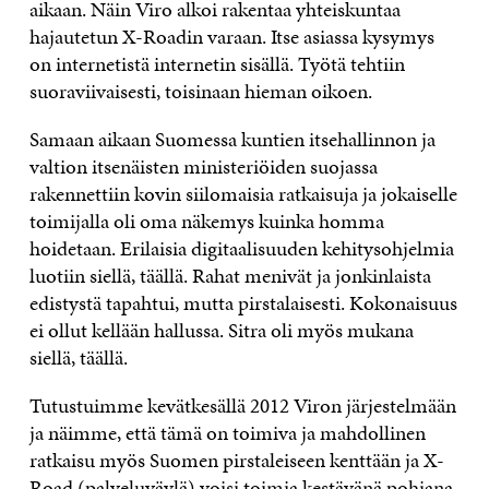
aikaan. Näin Viro alkoi rakentaa yhteiskuntaa
hajautetun X-Roadin varaan. Itse asiassa kysymys
on internetistä internetin sisällä. Työtä tehtiin
suoraviivaisesti, toisinaan hieman oikoen.
Samaan aikaan Suomessa kuntien itsehallinnon ja
valtion itsenäisten ministeriöiden suojassa
rakennettiin kovin siilomaisia ratkaisuja ja jokaiselle
toimijalla oli oma näkemys kuinka homma
hoidetaan. Erilaisia digitaalisuuden kehitysohjelmia
luotiin siellä, täällä. Rahat menivät ja jonkinlaista
edistystä tapahtui, mutta pirstalaisesti. Kokonaisuus
ei ollut kellään hallussa. Sitra oli myös mukana
siellä, täällä.
Tutustuimme kevätkesällä 2012 Viron järjestelmään
ja näimme, että tämä on toimiva ja mahdollinen
ratkaisu myös Suomen pirstaleiseen kenttään ja X-
Road (
palveluväylä
) voisi toimia kestävänä pohjana