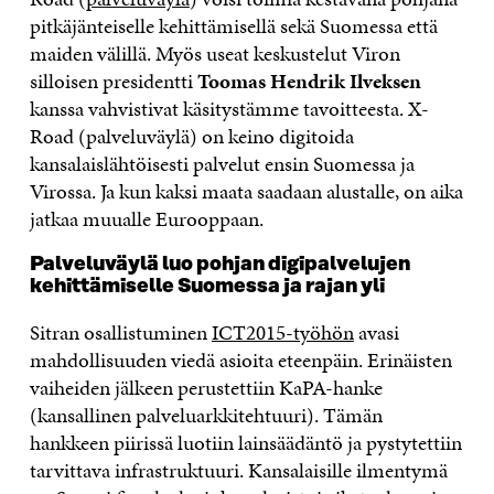
pitkäjänteiselle kehittämisellä sekä Suomessa että
maiden välillä. Myös useat keskustelut Viron
silloisen presidentti
Toomas Hendrik Ilveksen
kanssa vahvistivat käsitystämme tavoitteesta. X-
Road (palveluväylä) on keino digitoida
kansalaislähtöisesti palvelut ensin Suomessa ja
Virossa. Ja kun kaksi maata saadaan alustalle, on aika
jatkaa muualle Eurooppaan.
Palveluväylä luo pohjan digipalvelujen
kehittämiselle Suomessa ja rajan yli
Sitran osallistuminen
ICT2015-työhön
avasi
mahdollisuuden viedä asioita eteenpäin. Erinäisten
vaiheiden jälkeen perustettiin KaPA-hanke
(kansallinen palveluarkkitehtuuri). Tämän
hankkeen piirissä luotiin lainsäädäntö ja pystytettiin
tarvittava infrastruktuuri. Kansalaisille ilmentymä