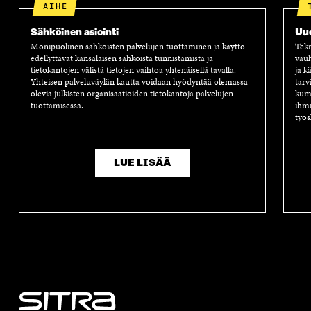
AIHE
Sähköinen asiointi
Uu
Monipuolinen sähköisten palvelujen tuottaminen ja käyttö
Tekn
edellyttävät kansalaisen sähköistä tunnistamista ja
vauh
tietokantojen välistä tietojen vaihtoa yhtenäisellä tavalla.
ja k
Yhteisen palveluväylän kautta voidaan hyödyntää olemassa
tarv
olevia julkisten organisaatioiden tietokantoja palvelujen
kump
tuottamisessa.
ihmi
työs
LUE LISÄÄ