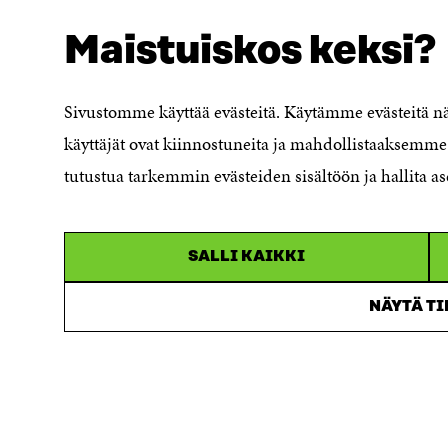
Tietosuoja ja käyttöehdot
Maistuiskos keksi?
Evästeasetukset
Ilmoituskanava
Saavutettavuusseloste
Sivustomme käyttää evästeitä. Käytämme evästeitä 
Asiakirjajulkisuuskuvaus
käyttäjät ovat kiinnostuneita ja mahdollistaaksemme 
Sitran digitaalinen viestintä ja
tutustua tarkemmin evästeiden sisältöön ja hallita as
verkkopalvelut
SALLI KAIKKI
NÄYTÄ T