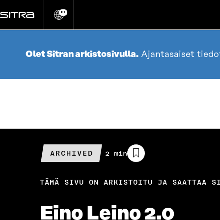
Siirry
suoraan
FI
Vaihda
sivuston
sisältöön
kieli
Olet Sitran arkistosivulla.
Ajantasaiset tied
ARCHIVED
Arvioitu
2 min
lukuaika
TÄMÄ SIVU ON ARKISTOITU JA SAATTAA S
Eino Leino 2.0