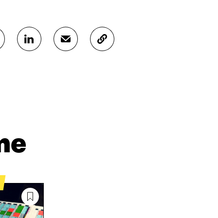
J
J
K
A
A
O
A
A
P
L
S
I
I
Ä
O
N
H
I
K
K
A
E
Ö
R
D
P
T
I
O
I
me
N
S
K
I
T
K
S
I
E
S
L
L
Ä
L
I
A
A
N
V
A
L
A
V
I