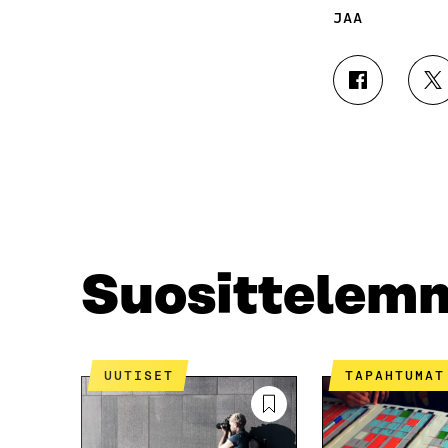
JAA
J
J
A
A
A
A
F
T
A
W
C
I
E
T
B
T
O
E
O
R
Suosittelem
K
I
I
S
S
S
S
Ä
A
A
UUTISET
TAPAHTUMAT
A
V
V
A
A
U