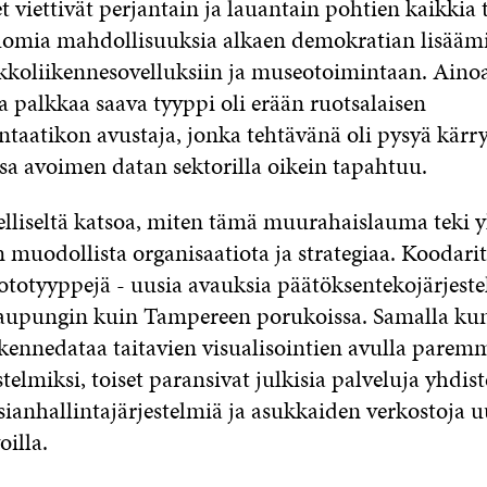
 viettivät perjantain ja lauantain pohtien kaikkia 
omia mahdollisuuksia alkaen demokratian lisäämis
kkoliikennesovelluksiin ja museotoimintaan. Aino
 palkkaa saava tyyppi oli erään ruotsalaisen
aatikon avustaja, jonka tehtävänä oli pysyä kärryil
a avoimen datan sektorilla oikein tapahtuu.
lliseltä katsoa, miten tämä muurahaislauma teki y
 muodollista organisaatiota ja strategiaa. Koodarit
totyyppejä ­- uusia avauksia päätöksentekojärjeste
aupungin kuin Tampereen porukoissa. Samalla kun
ikennedataa taitavien visualisointien avulla parem
stelmiksi, toiset paransivat julkisia palveluja yhdis
ianhallintajärjestelmiä ja asukkaiden verkostoja uu
oilla.