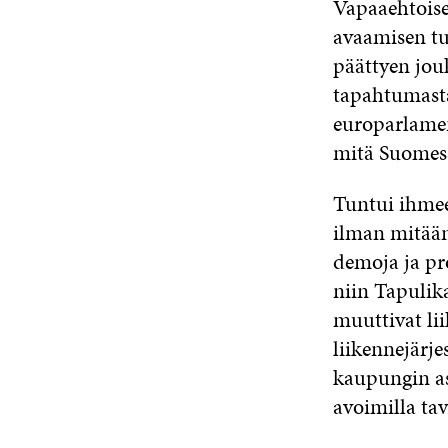
Vapaaehtoiset
avaamisen tu
päättyen jou
tapahtumasta
europarlament
mitä Suomess
Tuntui ihmee
ilman mitään
demoja ja pro
niin Tapulik
muuttivat li
liikennejärje
kaupungin as
avoimilla tav