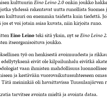
isen kulttuurin
Eino Leino 2.0
onkin joukko hakker
jotka yhdessä rakentavat uutta runollista Suomea j
en kulttuuri on enemmän taidetta kuin tiedettä. Jo
ä jos et voi jotain asiaa kuvata, niin kirjoita runo.
itten
Eino Leino
teki sitä yksin, nyt se
Eino Leino 2
sten itseorganisoituva joukko.
oksellinen työ on henkisestä avoimuudesta ja rikka
 edellytyksenä eivät ole kilpailunhalu eivätkä akate
odologiat vaan ihmisten mahdollisuus luonnollise
iseen ja kestävään vuorovaikutussuhteeseen omas
. Tätä meininkiä oli havaittavissa Tuusulanjärven r
tia tarvitsee avointa mieltä ja avointa dataa.