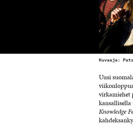
Kuvaaja: Pat
Uusi suomala
viikonloppun
virkamiehet 
kansallisella
Knowledge Fe
kahdeksanky