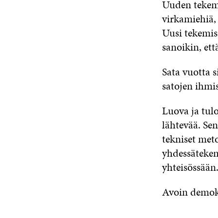
Uuden tekem
virkamiehiä, 
Uusi tekemis
sanoikin, ett
Sata vuotta s
satojen ihmi
Luova ja tul
lähtevää. Sen
tekniset met
yhdessätekem
yhteisössään
Avoin demokra