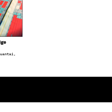
U
A
N
T
U
K
U
T
K
U
U
I
U
U
U
U
D
U
E
D
S
E
dge
S
S
A
S
I
A
K
I
K
K
U
K
N
U
A
N
S
A
S
S
A
S
A
OTA YHTEYTTÄ