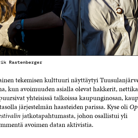
rik Rastenberger
inen tekemisen kulttuuri näyttäytyi Tuusulanjärv
a, kun avoimuuden asialla olevat hakkerit, nettikan
puursivat yhteisissä talkoissa kaupunginosan, kau
 tasolla järjestelmän haasteiden parissa. Kyse oli
Op
stivalin
jatkotapahtumasta, johon osallistui yli
mmentä avoimen datan aktivistia.