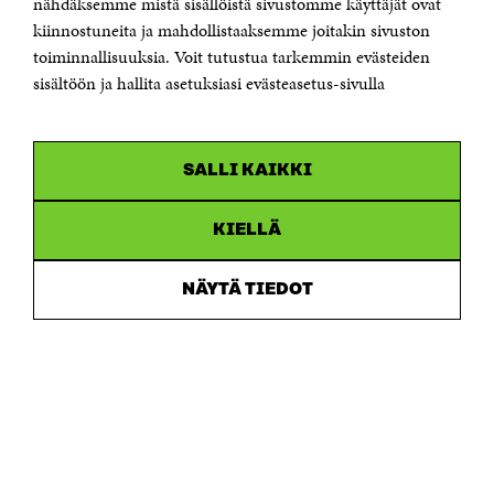
nähdäksemme mistä sisällöistä sivustomme käyttäjät ovat
etunimi.sukunimi@sitra.fi tai sitra@sitra.fi
kiinnostuneita ja mahdollistaaksemme joitakin sivuston
Saapumisohjeet
toiminnallisuuksia. Voit tutustua tarkemmin evästeiden
sisältöön ja hallita asetuksiasi evästeasetus-sivulla
Y-tunnus 0202132-3
OLEMME NÄISSÄ SOMEISSA
SALLI KAIKKI
Facebook
Avautuu
uudessa
Linkedin
ikkunassa
KIELLÄ
Avautuu
uudessa
Youtube
ikkunassa
Avautuu
NÄYTÄ TIEDOT
uudessa
Instagram
ikkunassa
Avautuu
uudessa
ikkunassa