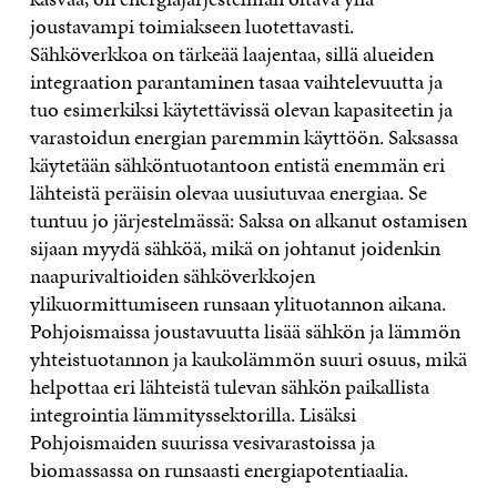
joustavampi toimiakseen luotettavasti.
Sähköverkkoa on tärkeää laajentaa, sillä alueiden
integraation parantaminen tasaa vaihtelevuutta ja
tuo esimerkiksi käytettävissä olevan kapasiteetin ja
varastoidun energian paremmin käyttöön. Saksassa
käytetään sähköntuotantoon entistä enemmän eri
lähteistä peräisin olevaa uusiutuvaa energiaa. Se
tuntuu jo järjestelmässä: Saksa on alkanut ostamisen
sijaan myydä sähköä, mikä on johtanut joidenkin
naapurivaltioiden sähköverkkojen
ylikuormittumiseen runsaan ylituotannon aikana.
Pohjoismaissa joustavuutta lisää sähkön ja lämmön
yhteistuotannon ja kaukolämmön suuri osuus, mikä
helpottaa eri lähteistä tulevan sähkön paikallista
integrointia lämmityssektorilla. Lisäksi
Pohjoismaiden suurissa vesivarastoissa ja
biomassassa on runsaasti energiapotentiaalia.