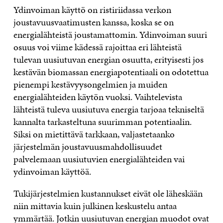
Ydinvoiman käyttö on ristiriidassa verkon
joustavuusvaatimusten kanssa, koska se on
energialähteistä joustamattomin. Ydinvoiman suuri
osuus voi viime kädessä rajoittaa eri lähteistä
tulevan uusiutuvan energian osuutta, erityisesti jos
kestävän biomassan energiapotentiaali on odotettua
pienempi kestävyysongelmien ja muiden
energialähteiden käytön vuoksi. Vaihtelevista
lähteistä tuleva uusiutuva energia tarjoaa tekniseltä
kannalta tarkasteltuna suurimman potentiaalin.
Siksi on mietittävä tarkkaan, valjastetaanko
järjestelmän joustavuusmahdollisuudet
palvelemaan uusiutuvien energialähteiden vai
ydinvoiman käyttöä.
Tukijärjestelmien kustannukset eivät ole läheskään
niin mittavia kuin julkinen keskustelu antaa
ymmärtää. Jotkin uusiutuvan energian muodot ovat