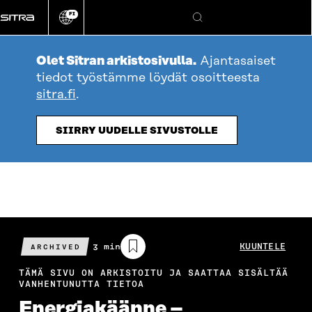
Siirry
FI
suoraan
Vaihda
Hae
sivuston
sisältöön
kieli
Olet Sitran arkistosivulla.
Ajantasaiset
tiedot työstämme löydät osoitteesta
sitra.fi
.
SIIRRY UUDELLE SIVUSTOLLE
Arvioitu
3 min
KUUNTELE
ARCHIVED
lukuaika
TÄMÄ SIVU ON ARKISTOITU JA SAATTAA SISÄLTÄÄ
VANHENTUNUTTA TIETOA
Energiakäänne –