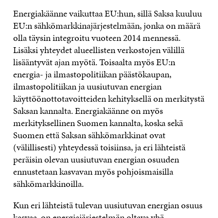
Energiakäänne vaikuttaa EU:hun, sillä Saksa kuuluu
EU:n sähkömarkkinajärjestelmään, jonka on määrä
olla täysin integroitu vuoteen 2014 mennessä.
Lisäksi yhteydet alueellisten verkostojen välillä
lisääntyvät ajan myötä. Toisaalta myös EU:n
energia- ja ilmastopolitiikan päästökaupan,
ilmastopolitiikan ja uusiutuvan energian
käyttöönottotavoitteiden kehityksellä on merkitystä
Saksan kannalta. Energiakäänne on myös
merkityksellinen Suomen kannalta, koska sekä
Suomen että Saksan sähkömarkkinat ovat
(välillisesti) yhteydessä toisiinsa, ja eri lähteistä
peräisin olevan uusiutuvan energian osuuden
ennustetaan kasvavan myös pohjoismaisilla
sähkömarkkinoilla.
Kun eri lähteistä tulevan uusiutuvan energian osuus
kasvaa, on energiajärjestelmän oltava yhä