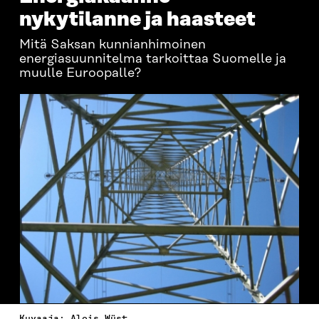
nykytilanne ja haasteet
Mitä Saksan kunnianhimoinen
energiasuunnitelma tarkoittaa Suomelle ja
muulle Euroopalle?
Kuvaaja: Alois Wüst