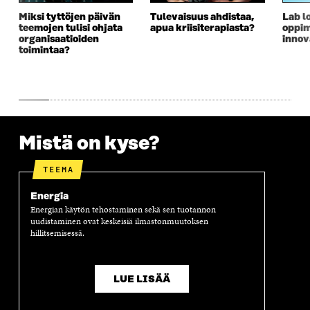
Miksi tyttöjen päivän
Tulevaisuus ahdistaa,
Lab lo
teemojen tulisi ohjata
apua kriisiterapiasta?
oppim
organisaatioiden
innov
toimintaa?
Mistä on kyse?
TEEMA
Energia
Energian käytön tehostaminen sekä sen tuotannon
uudistaminen ovat keskeisiä ilmastonmuutoksen
hillitsemisessä.
LUE LISÄÄ