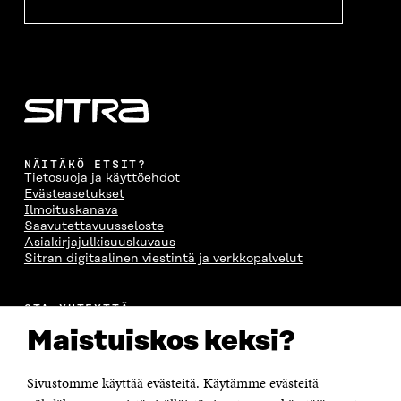
NÄITÄKÖ ETSIT?
Tietosuoja ja käyttöehdot
Evästeasetukset
Ilmoituskanava
Saavutettavuusseloste
Asiakirjajulkisuuskuvaus
Sitran digitaalinen viestintä ja verkkopalvelut
OTA YHTEYTTÄ
Suomen itsenäisyyden juhlarahasto Sitra
Maistuiskos keksi?
Itämerenkatu 11-13, PL 160,
00181 Helsinki
Sivustomme käyttää evästeitä. Käytämme evästeitä
Puhelin +358 294 618 991
Sähköpostiosoite