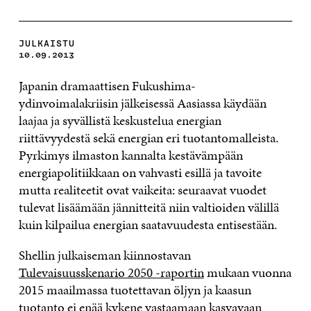
JULKAISTU
10.09.2013
Japanin dramaattisen Fukushima-
ydinvoimalakriisin jälkeisessä Aasiassa käydään
laajaa ja syvällistä keskustelua energian
riittävyydestä sekä energian eri tuotantomalleista.
Pyrkimys ilmaston kannalta kestävämpään
energiapolitiikkaan on vahvasti esillä ja tavoite
mutta realiteetit ovat vaikeita: seuraavat vuodet
tulevat lisäämään jännitteitä niin valtioiden välillä
kuin kilpailua energian saatavuudesta entisestään.
Shellin julkaiseman kiinnostavan
Tulevaisuusskenario 2050 -raportin
mukaan vuonna
2015 maailmassa tuotettavan öljyn ja kaasun
tuotanto ei enää kykene vastaamaan kasvavaan