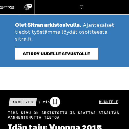
Siirry
FI
suoraan
Vaihda
Hae
sivuston
sisältöön
kieli
Olet Sitran arkistosivulla.
Ajantasaiset
tiedot työstämme löydät osoitteesta
sitra.fi
.
SIIRRY UUDELLE SIVUSTOLLE
Arvioitu
3 min
KUUNTELE
ARCHIVED
lukuaika
TÄMÄ SIVU ON ARKISTOITU JA SAATTAA SISÄLTÄÄ
VANHENTUNUTTA TIETOA
Idän taju: Vuonna 2015