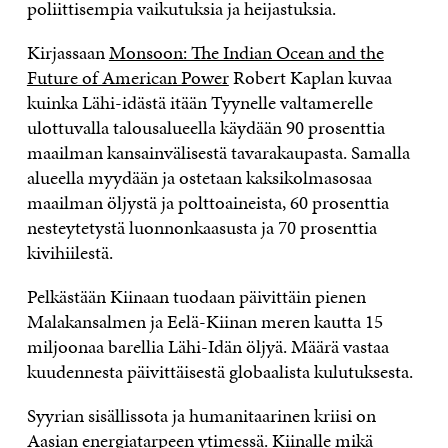
poliittisempia vaikutuksia ja heijastuksia.
Kirjassaan
Monsoon: The Indian Ocean and the
Future of American Power
Robert Kaplan kuvaa
kuinka Lähi-idästä itään Tyynelle valtamerelle
ulottuvalla talousalueella käydään 90 prosenttia
maailman kansainvälisestä tavarakaupasta. Samalla
alueella myydään ja ostetaan kaksikolmasosaa
maailman öljystä ja polttoaineista, 60 prosenttia
nesteytetystä luonnonkaasusta ja 70 prosenttia
kivihiilestä.
Pelkästään Kiinaan tuodaan päivittäin pienen
Malakansalmen ja Eelä-Kiinan meren kautta 15
miljoonaa barellia Lähi-Idän öljyä. Määrä vastaa
kuudennesta päivittäisestä globaalista kulutuksesta.
Syyrian sisällissota ja humanitaarinen kriisi on
Aasian energiatarpeen ytimessä. Kiinalle mikä