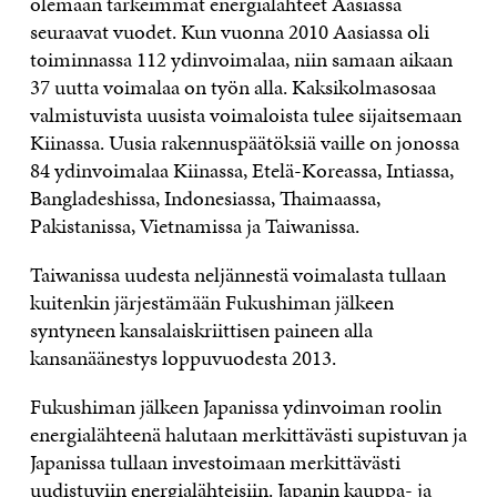
olemaan tärkeimmät energialähteet Aasiassa
seuraavat vuodet. Kun vuonna 2010 Aasiassa oli
toiminnassa 112 ydinvoimalaa, niin samaan aikaan
37 uutta voimalaa on työn alla. Kaksikolmasosaa
valmistuvista uusista voimaloista tulee sijaitsemaan
Kiinassa. Uusia rakennuspäätöksiä vaille on jonossa
84 ydinvoimalaa Kiinassa, Etelä-Koreassa, Intiassa,
Bangladeshissa, Indonesiassa, Thaimaassa,
Pakistanissa, Vietnamissa ja Taiwanissa.
Taiwanissa uudesta neljännestä voimalasta tullaan
kuitenkin järjestämään Fukushiman jälkeen
syntyneen kansalaiskriittisen paineen alla
kansanäänestys loppuvuodesta 2013.
Fukushiman jälkeen Japanissa ydinvoiman roolin
energialähteenä halutaan merkittävästi supistuvan ja
Japanissa tullaan investoimaan merkittävästi
uudistuviin energialähteisiin. Japanin kauppa- ja