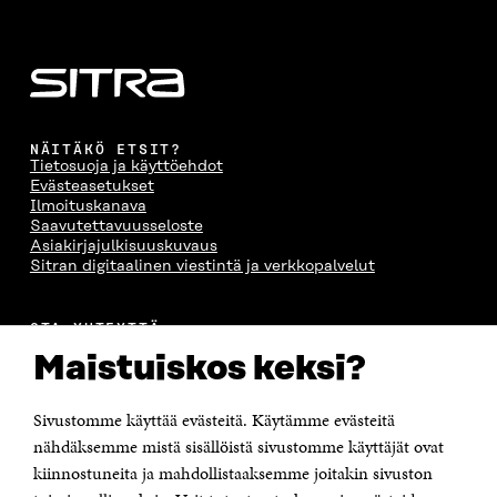
NÄITÄKÖ ETSIT?
Tietosuoja ja käyttöehdot
Evästeasetukset
Ilmoituskanava
Saavutettavuusseloste
Asiakirjajulkisuuskuvaus
Sitran digitaalinen viestintä ja verkkopalvelut
OTA YHTEYTTÄ
Suomen itsenäisyyden juhlarahasto Sitra
Maistuiskos keksi?
Itämerenkatu 11-13, PL 160,
00181 Helsinki
Sivustomme käyttää evästeitä. Käytämme evästeitä
Puhelin +358 294 618 991
Sähköpostiosoite
nähdäksemme mistä sisällöistä sivustomme käyttäjät ovat
etunimi.sukunimi@sitra.fi tai sitra@sitra.fi
kiinnostuneita ja mahdollistaaksemme joitakin sivuston
Saapumisohjeet