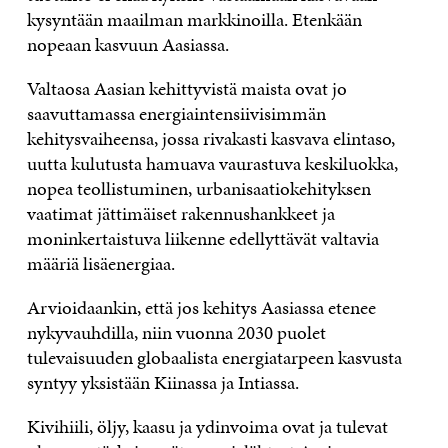
kysyntään maailman markkinoilla. Etenkään
nopeaan kasvuun Aasiassa.
Valtaosa Aasian kehittyvistä maista ovat jo
saavuttamassa energiaintensiivisimmän
kehitysvaiheensa, jossa rivakasti kasvava elintaso,
uutta kulutusta hamuava vaurastuva keskiluokka,
nopea teollistuminen, urbanisaatiokehityksen
vaatimat jättimäiset rakennushankkeet ja
moninkertaistuva liikenne edellyttävät valtavia
määriä lisäenergiaa.
Arvioidaankin, että jos kehitys Aasiassa etenee
nykyvauhdilla, niin vuonna 2030 puolet
tulevaisuuden globaalista energiatarpeen kasvusta
syntyy yksistään Kiinassa ja Intiassa.
Kivihiili, öljy, kaasu ja ydinvoima ovat ja tulevat