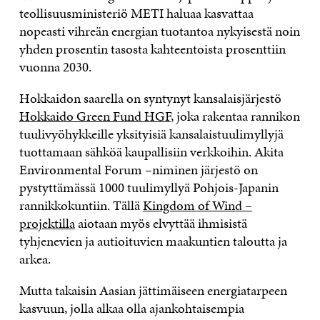
teollisuusministeriö METI haluaa kasvattaa
nopeasti vihreän energian tuotantoa nykyisestä noin
yhden prosentin tasosta kahteentoista prosenttiin
vuonna 2030.
Hokkaidon saarella on syntynyt kansalaisjärjestö
Hokkaido Green Fund HGF
, joka rakentaa rannikon
tuulivyöhykkeille yksityisiä kansalaistuulimyllyjä
tuottamaan sähköä kaupallisiin verkkoihin. Akita
Environmental Forum –niminen järjestö on
pystyttämässä 1000 tuulimyllyä Pohjois-Japanin
rannikkokuntiin. Tällä
Kingdom of Wind –
projektilla
aiotaan myös elvyttää ihmisistä
tyhjenevien ja autioituvien maakuntien taloutta ja
arkea.
Mutta takaisin Aasian jättimäiseen energiatarpeen
kasvuun, jolla alkaa olla ajankohtaisempia