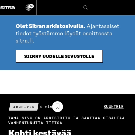
Siirry
FI
suoraan
Vaihda
Hae
sivuston
sisältöön
kieli
Olet Sitran arkistosivulla.
Ajantasaiset
tiedot työstämme löydät osoitteesta
sitra.fi
.
SIIRRY UUDELLE SIVUSTOLLE
Arvioitu
2 min
KUUNTELE
ARCHIVED
lukuaika
TÄMÄ SIVU ON ARKISTOITU JA SAATTAA SISÄLTÄÄ
VANHENTUNUTTA TIETOA
Kohti kestävää