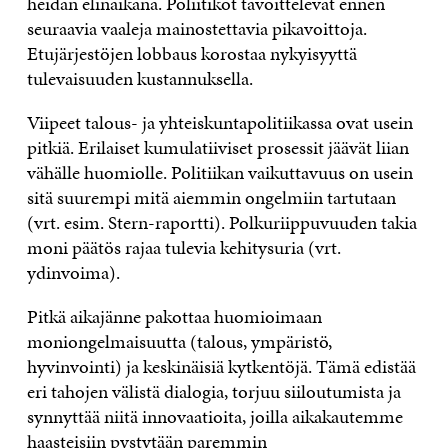
heidän elinaikana. Poliitikot tavoittelevat ennen
seuraavia vaaleja mainostettavia pikavoittoja.
Etujärjestöjen lobbaus korostaa nykyisyyttä
tulevaisuuden kustannuksella.
Viipeet talous- ja yhteiskuntapolitiikassa ovat usein
pitkiä. Erilaiset kumulatiiviset prosessit jäävät liian
vähälle huomiolle. Politiikan vaikuttavuus on usein
sitä suurempi mitä aiemmin ongelmiin tartutaan
(vrt. esim. Stern-raportti). Polkuriippuvuuden takia
moni päätös rajaa tulevia kehitysuria (vrt.
ydinvoima).
Pitkä aikajänne pakottaa huomioimaan
moniongelmaisuutta (talous, ympäristö,
hyvinvointi) ja keskinäisiä kytkentöjä. Tämä edistää
eri tahojen välistä dialogia, torjuu siiloutumista ja
synnyttää niitä innovaatioita, joilla aikakautemme
haasteisiin pystytään paremmin