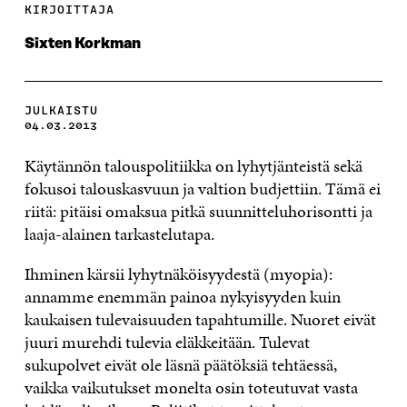
KIRJOITTAJA
Sixten Korkman
JULKAISTU
04.03.2013
Käytännön talouspolitiikka on lyhytjänteistä sekä
fokusoi talouskasvuun ja valtion budjettiin. Tämä ei
riitä: pitäisi omaksua pitkä suunnitteluhorisontti ja
laaja-alainen tarkastelutapa.
Ihminen kärsii lyhytnäköisyydestä (myopia):
annamme enemmän painoa nykyisyyden kuin
kaukaisen tulevaisuuden tapahtumille. Nuoret eivät
juuri murehdi tulevia eläkkeitään. Tulevat
sukupolvet eivät ole läsnä päätöksiä tehtäessä,
vaikka vaikutukset monelta osin toteutuvat vasta