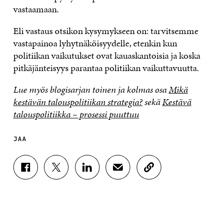
vastaamaan.
Eli vastaus otsikon kysymykseen on: tarvitsemme
vastapainoa lyhytnäköisyydelle, etenkin kun
politiikan vaikutukset ovat kauaskantoisia ja koska
pitkäjänteisyys parantaa politiikan vaikuttavuutta.
Lue myös blogisarjan toinen ja kolmas osa
Mikä
kestävän talouspolitiikan strategia?
sekä
Kestävä
talouspolitiikka – prosessi puuttuu
JAA
J
J
J
J
K
A
A
A
A
O
A
A
A
A
P
F
T
L
S
I
A
W
I
Ä
O
C
I
N
H
I