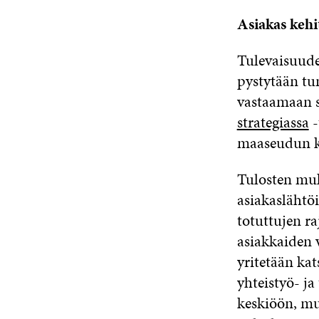
Asiakas keh
Tulevaisuud
pystytään tu
vastaamaan s
strategiassa
-
maaseudun ky
Tulosten muk
asiakaslähtö
totuttujen ra
asiakkaiden v
yritetään ka
yhteistyö- ja
keskiöön, mu