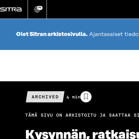
Siirry
suoraan
FI
Vaihda
sivuston
sisältöön
kieli
Olet Sitran arkistosivulla.
Ajantasaiset tied
ARCHIVED
Arvioitu
4 min
lukuaika
TÄMÄ SIVU ON ARKISTOITU JA SAATTAA S
Kysynnän, ratkais