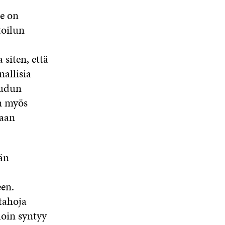
e on
toilun
 siten, että
nallisia
eudun
on myös
taan
än
en.
tahoja
loin syntyy