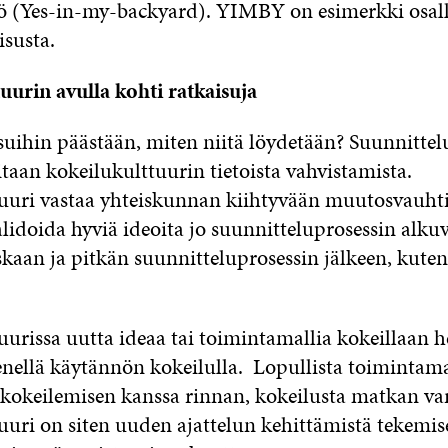
 (Yes-in-my-backyard). YIMBY on esimerkki osall
isusta.
uurin avulla kohti ratkaisuja
suihin päästään, miten niitä löydetään? Suunnittel
itaan kokeilukulttuurin tietoista vahvistamista.
uuri vastaa yhteiskunnan kiihtyvään muutosvauhti
lidoida hyviä ideoita jo suunnitteluprosessin alkuv
skaan ja pitkän suunnitteluprosessin jälkeen, kuten
urissa uutta ideaa tai toimintamallia kokeillaan h
enellä käytännön kokeilulla. Lopullista toimintama
kokeilemisen kanssa rinnan, kokeilusta matkan var
uuri on siten uuden ajattelun kehittämistä tekemis