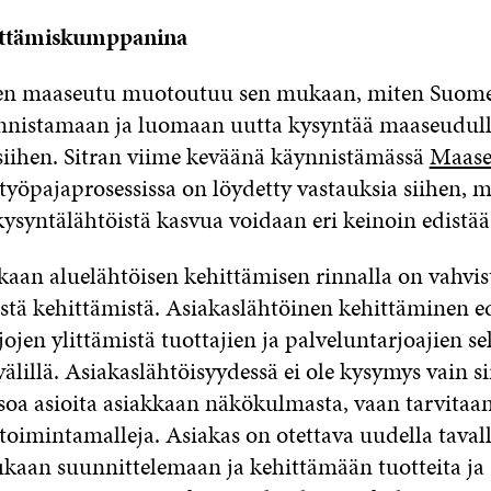
ittämiskumppanina
en maaseutu muotoutuu sen mukaan, miten Suome
nnistamaan ja luomaan uutta kysyntää maaseudull
iihen. Sitran viime keväänä käynnistämässä
Maase
työpajaprosessissa on löydetty vastauksia siihen, m
syntälähtöistä kasvua voidaan eri keinoin edistää
aan aluelähtöisen kehittämisen rinnalla on vahvis
istä kehittämistä. Asiakaslähtöinen kehittäminen ed
jojen ylittämistä tuottajien ja palveluntarjoajien se
älillä. Asiakaslähtöisyydessä ei ole kysymys vain sii
tsoa asioita asiakkaan näkökulmasta, vaan tarvitaa
 toimintamalleja. Asiakas on otettava uudella tava
kaan suunnittelemaan ja kehittämään tuotteita ja