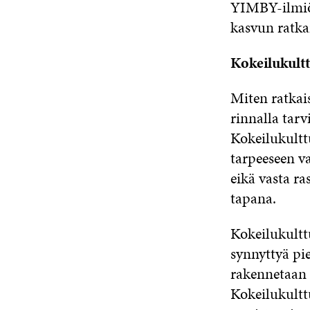
YIMBY-ilmiö
kasvun ratka
Kokeilukultt
Miten ratkai
rinnalla tarv
Kokeilukultt
tarpeeseen va
eikä vasta ra
tapana.
Kokeilukulttu
synnyttyä pi
rakennetaan 
Kokeilukultt