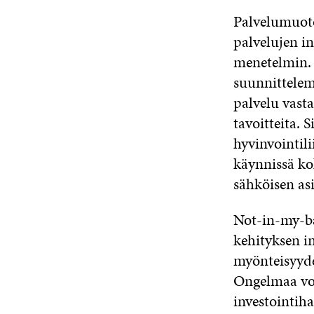
Palvelumuoto
palvelujen i
menetelmin. 
suunnittelema
palvelu vasta
tavoitteita.
hyvinvointil
käynnissä ko
sähköisen as
Not-in-my-ba
kehityksen in
myönteisyyde
Ongelmaa voi
investointih