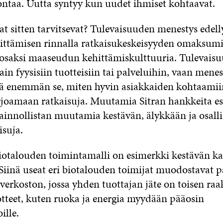
ontaa. Uutta syntyy kun uudet ihmiset kohtaavat.
t sitten tarvitsevat? Tulevaisuuden menestys edell
ittämisen rinnalla ratkaisukeskeisyyden omaksumi
 osaksi maaseudun kehittämiskulttuuria. Tulevais
ain fyysisiin tuotteisiin tai palveluihin, vaan menes
ä enemmän se, miten hyvin asiakkaiden kohtaamii
rjoamaan ratkaisuja. Muutamia Sitran hankkeita e
ainnollistan muutamia kestävän, älykkään ja osall
isuja.
iotalouden toimintamalli on esimerkki kestävän k
Siinä useat eri biotalouden toimijat muodostavat p
verkoston, jossa yhden tuottajan jäte on toisen raa
uotteet, kuten ruoka ja energia myydään pääosin
ille.