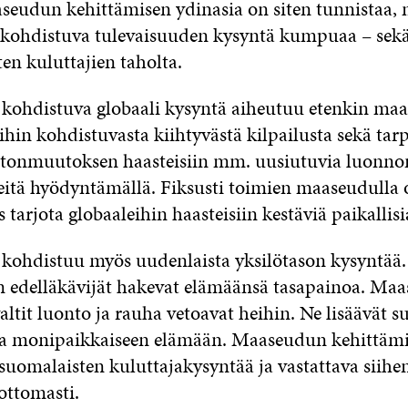
seudun kehittämisen ydinasia on siten tunnistaa, 
ohdistuva tulevaisuuden kysyntä kumpuaa – sekä 
sten kuluttajien taholta.
ohdistuva globaali kysyntä aiheutuu etenkin maa
hin kohdistuvasta kiihtyvästä kilpailusta sekä tar
stonmuutoksen haasteisiin mm. uusiutuvia luonnon
eitä hyödyntämällä. Fiksusti toimien maaseudulla 
tarjota globaaleihin haasteisiin kestäviä paikallisi
ohdistuu myös uudenlaista yksilötason kysyntää.
 edelläkävijät hakevat elämäänsä tasapainoa. Ma
ltit luonto ja rauha vetoavat heihin. Ne lisäävät 
oa monipaikkaiseen elämään. Maaseudun kehittämi
suomalaisten kuluttajakysyntää ja vastattava siihe
ottomasti.