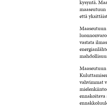
kysyntä. Maa
maaseutuun k
että yksittäi
Maaseutuun k
luonnonvaroi
vastata ilma
energianläht
mahdollisuus 
Maaseutuun k
Kuluttamisen
vahvimmat va
mielenkiint
ennakoitava 
ennakkoluul