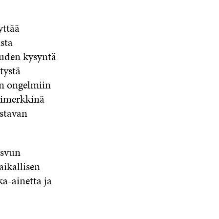
yttää
sta
uuden kysyntä
tystä
n ongelmiin
simerkkinä
istavan
asvun
aikallisen
ka-ainetta ja