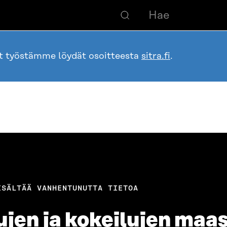
ot työstämme löydät osoitteesta
sitra.fi
.
ISÄLTÄÄ VANHENTUNUTTA TIETOA
ujen ja kokeilujen maa