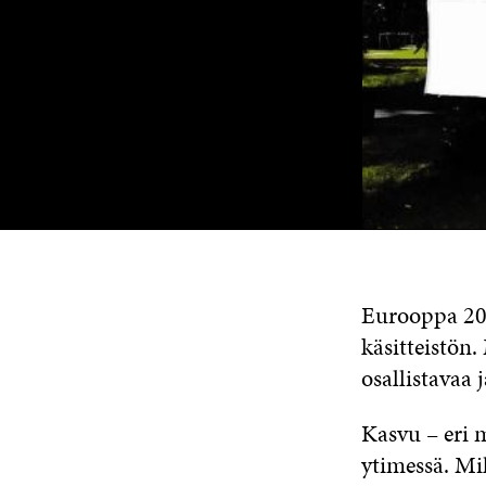
Eurooppa 20
käsitteistön
osallistavaa 
Kasvu – eri 
ytimessä. Mi