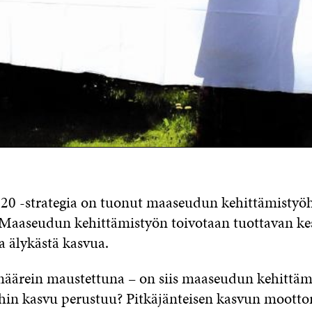
20 -strategia on tuonut maaseudun kehittämisty
. Maaseudun kehittämistyön toivotaan tuottavan ke
ja älykästä kasvua.
määrein maustettuna – on siis maaseudun kehittäm
hin kasvu perustuu? Pitkäjänteisen kasvun mootto