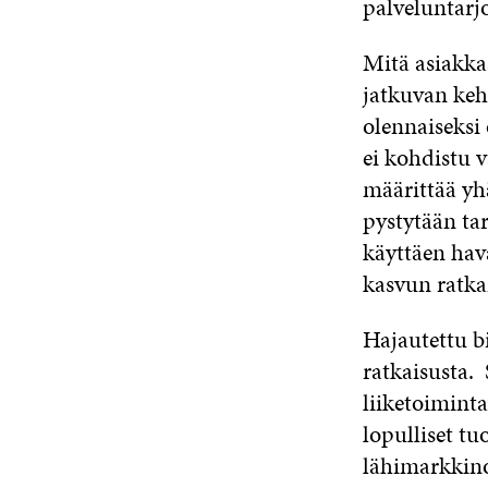
palveluntarj
Mitä asiakkaa
jatkuvan keh
olennaiseksi
ei kohdistu v
määrittää yh
pystytään ta
käyttäen hav
kasvun ratka
Hajautettu b
ratkaisusta. 
liiketoiminta
lopulliset t
lähimarkkino