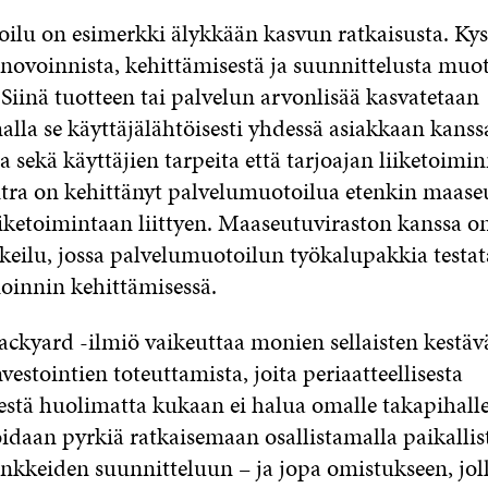
ilu on esimerkki älykkään kasvun ratkaisusta. Kys
nnovoinnista, kehittämisestä ja suunnittelusta muo
Siinä tuotteen tai palvelun arvonlisää kasvatetaan
lla se käyttäjälähtöisesti yhdessä asiakkaan kanssa
a sekä käyttäjien tarpeita että tarjoajan liiketoimin
 Sitra on kehittänyt palvelumuotoilua etenkin maas
iiketoimintaan liittyen. Maaseutuviraston kanssa 
keilu, jossa palvelumuotoilun työkalupakkia testa
ioinnin kehittämisessä.
ckyard -ilmiö vaikeuttaa monien sellaisten kestäv
vestointien toteuttamista, joita periaatteellisesta
stä huolimatta kukaan ei halua omalle takapihalle
daan pyrkiä ratkaisemaan osallistamalla paikallis
ankkeiden suunnitteluun – ja jopa omistukseen, jol