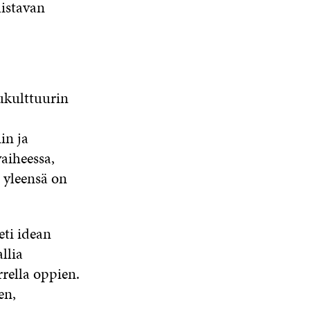
istavan
ukulttuurin
in ja
aiheessa,
 yleensä on
eti idean
llia
rella oppien.
en,