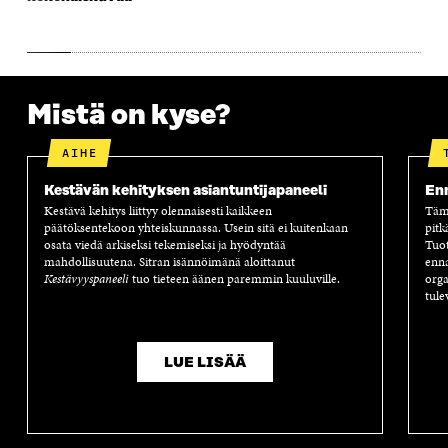
Mistä on kyse?
AIHE
Kestävän kehityksen asiantuntijapaneeli
Enn
Kestävä kehitys liittyy olennaisesti kaikkeen
Tämä
päätöksentekoon yhteiskunnassa. Usein sitä ei kuitenkaan
pitk
osata viedä arkiseksi tekemiseksi ja hyödyntää
Tuot
mahdollisuutena. Sitran isännöimänä aloittanut
enna
Kestävyyspaneeli
tuo tieteen äänen paremmin kuuluville.
orga
tule
LUE LISÄÄ