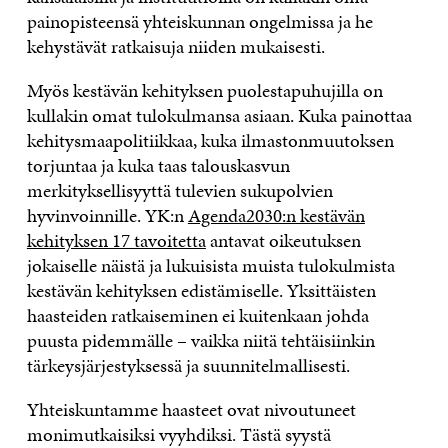
painopisteensä yhteiskunnan ongelmissa ja he
kehystävät ratkaisuja niiden mukaisesti.
Myös kestävän kehityksen puolestapuhujilla on
kullakin omat tulokulmansa asiaan. Kuka painottaa
kehitysmaapolitiikkaa, kuka ilmastonmuutoksen
torjuntaa ja kuka taas talouskasvun
merkityksellisyyttä tulevien sukupolvien
hyvinvoinnille. YK:n
Agenda2030:n kestävän
kehityksen 17 tavoitetta
antavat oikeutuksen
jokaiselle näistä ja lukuisista muista tulokulmista
kestävän kehityksen edistämiselle. Yksittäisten
haasteiden ratkaiseminen ei kuitenkaan johda
puusta pidemmälle – vaikka niitä tehtäisiinkin
tärkeysjärjestyksessä ja suunnitelmallisesti.
Yhteiskuntamme haasteet ovat nivoutuneet
monimutkaisiksi vyyhdiksi. Tästä syystä