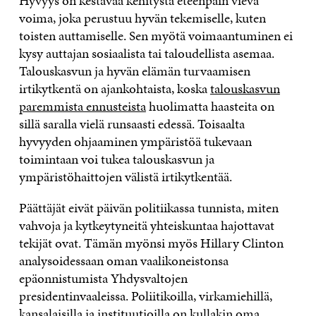
Hyvyys on kestävää kehitystä eteenpäin vievä
voima, joka perustuu hyvän tekemiselle, kuten
toisten auttamiselle. Sen myötä voimaantuminen ei
kysy auttajan sosiaalista tai taloudellista asemaa.
Talouskasvun ja hyvän elämän turvaamisen
irtikytkentä on ajankohtaista, koska
talouskasvun
paremmista ennusteista
huolimatta haasteita on
sillä saralla vielä runsaasti edessä. Toisaalta
hyvyyden ohjaaminen ympäristöä tukevaan
toimintaan voi tukea talouskasvun ja
ympäristöhaittojen välistä irtikytkentää.
Päättäjät eivät päivän politiikassa tunnista, miten
vahvoja ja kytkeytyneitä yhteiskuntaa hajottavat
tekijät ovat. Tämän myönsi myös Hillary Clinton
analysoidessaan oman vaalikoneistonsa
epäonnistumista Yhdysvaltojen
presidentinvaaleissa. Poliitikoilla, virkamiehillä,
kansalaisilla ja instituutioilla on kullakin oma