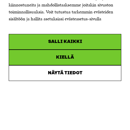
etunimi.sukunimi@sitra.fi tai sitra@sitra.fi
kiinnostuneita ja mahdollistaaksemme joitakin sivuston
Saapumisohjeet
toiminnallisuuksia. Voit tutustua tarkemmin evästeiden
sisältöön ja hallita asetuksiasi evästeasetus-sivulla
Y-tunnus 0202132-3
OLEMME NÄISSÄ SOMEISSA
SALLI KAIKKI
Facebook
Avautuu
uudessa
Linkedin
ikkunassa
KIELLÄ
Avautuu
uudessa
Youtube
ikkunassa
Avautuu
NÄYTÄ TIEDOT
uudessa
Instagram
ikkunassa
Avautuu
uudessa
ikkunassa