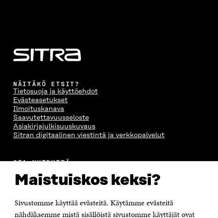
NÄITÄKÖ ETSIT?
Tietosuoja ja käyttöehdot
Evästeasetukset
Ilmoituskanava
Saavutettavuusseloste
Asiakirjajulkisuuskuvaus
Sitran digitaalinen viestintä ja verkkopalvelut
OTA YHTEYTTÄ
Suomen itsenäisyyden juhlarahasto Sitra
Maistuiskos keksi?
Itämerenkatu 11-13, PL 160,
00181 Helsinki
Sivustomme käyttää evästeitä. Käytämme evästeitä
Puhelin +358 294 618 991
Sähköpostiosoite
nähdäksemme mistä sisällöistä sivustomme käyttäjät ovat