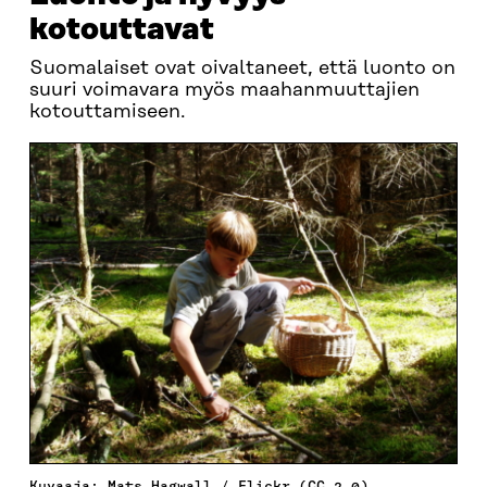
kotouttavat
Suomalaiset ovat oivaltaneet, että luonto on
suuri voimavara myös maahanmuuttajien
kotouttamiseen.
Kuvaaja: Mats Hagwall / Flickr (CC 2.0)