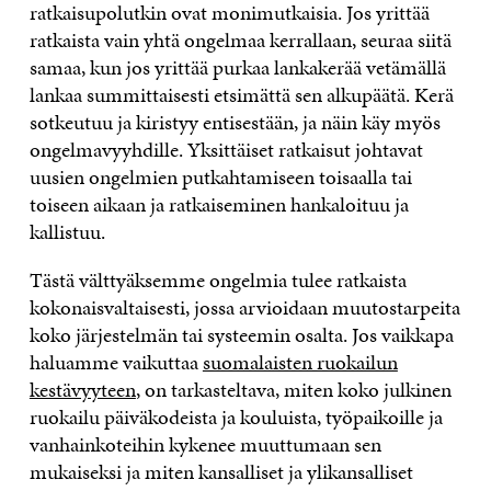
ratkaisupolutkin ovat monimutkaisia. Jos yrittää
ratkaista vain yhtä ongelmaa kerrallaan, seuraa siitä
samaa, kun jos yrittää purkaa lankakerää vetämällä
lankaa summittaisesti etsimättä sen alkupäätä. Kerä
sotkeutuu ja kiristyy entisestään, ja näin käy myös
ongelmavyyhdille. Yksittäiset ratkaisut johtavat
uusien ongelmien putkahtamiseen toisaalla tai
toiseen aikaan ja ratkaiseminen hankaloituu ja
kallistuu.
Tästä välttyäksemme ongelmia tulee ratkaista
kokonaisvaltaisesti, jossa arvioidaan muutostarpeita
koko järjestelmän tai systeemin osalta. Jos vaikkapa
haluamme vaikuttaa
suomalaisten ruokailun
kestävyyteen
, on tarkasteltava, miten koko julkinen
ruokailu päiväkodeista ja kouluista, työpaikoille ja
vanhainkoteihin kykenee muuttumaan sen
mukaiseksi ja miten kansalliset ja ylikansalliset