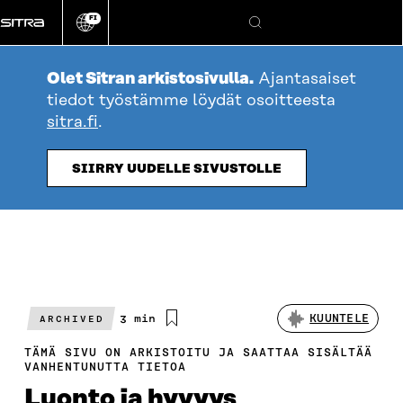
Siirry
FI
suoraan
Vaihda
Hae
sivuston
sisältöön
kieli
Olet Sitran arkistosivulla.
Ajantasaiset
tiedot työstämme löydät osoitteesta
sitra.fi
.
SIIRRY UUDELLE SIVUSTOLLE
Arvioitu
3 min
KUUNTELE
ARCHIVED
lukuaika
TÄMÄ SIVU ON ARKISTOITU JA SAATTAA SISÄLTÄÄ
VANHENTUNUTTA TIETOA
Luonto ja hyvyys