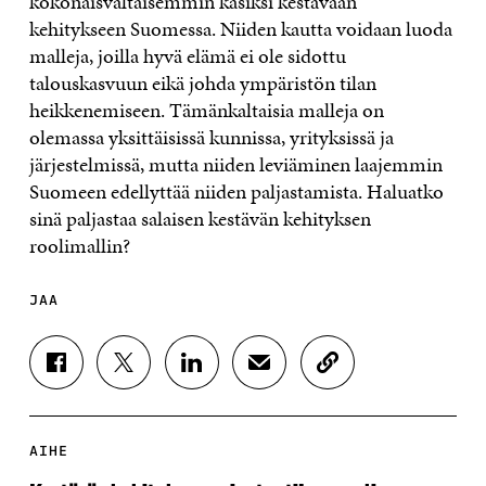
kokonaisvaltaisemmin käsiksi kestävään
kehitykseen Suomessa. Niiden kautta voidaan luoda
malleja, joilla hyvä elämä ei ole sidottu
talouskasvuun eikä johda ympäristön tilan
heikkenemiseen. Tämänkaltaisia malleja on
olemassa yksittäisissä kunnissa, yrityksissä ja
järjestelmissä, mutta niiden leviäminen laajemmin
Suomeen edellyttää niiden paljastamista. Haluatko
sinä paljastaa salaisen kestävän kehityksen
roolimallin?
JAA
J
J
J
J
K
A
A
A
A
O
A
A
A
A
P
F
T
L
S
I
A
W
I
Ä
O
AIHE
C
I
N
H
I