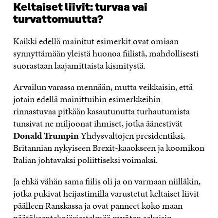
Keltaiset liivit: turvaa vai
turvattomuutta?
Kaikki edellä mainitut esimerkit ovat omiaan
synnyttämään yleistä huonoa fiilistä, mahdollisesti
suorastaan laajamittaista kismitystä.
Arvailun varassa mennään, mutta veikkaisin, että
jotain edellä mainittuihin esimerkkeihin
rinnastuvaa pitkään kasautunutta turhautumista
tunsivat ne miljoonat ihmiset, jotka äänestivät
Donald Trumpin
Yhdysvaltojen presidentiksi,
Britannian nykyiseen Brexit-kaaokseen ja koomikon
Italian johtavaksi poliittiseksi voimaksi.
Ja ehkä vähän sama fiilis oli ja on varmaan niilläkin,
jotka pukivat heijastimilla varustetut keltaiset liivit
päälleen Ranskassa ja ovat panneet koko maan
päätöksentekojärjestelmää myöten sekaisin.