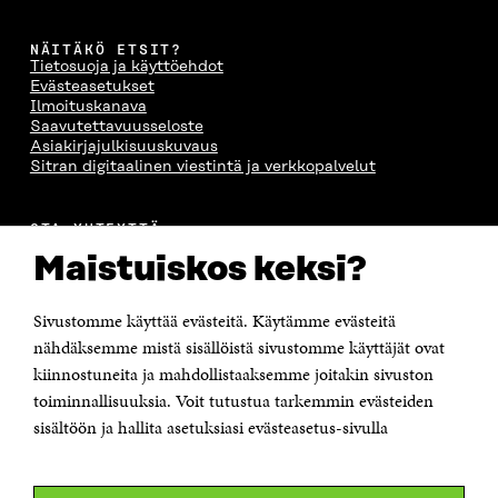
NÄITÄKÖ ETSIT?
Tietosuoja ja käyttöehdot
Evästeasetukset
Ilmoituskanava
Saavutettavuusseloste
Asiakirjajulkisuuskuvaus
Sitran digitaalinen viestintä ja verkkopalvelut
OTA YHTEYTTÄ
Suomen itsenäisyyden juhlarahasto Sitra
Maistuiskos keksi?
Itämerenkatu 11-13, PL 160,
00181 Helsinki
Sivustomme käyttää evästeitä. Käytämme evästeitä
Puhelin +358 294 618 991
Sähköpostiosoite
nähdäksemme mistä sisällöistä sivustomme käyttäjät ovat
etunimi.sukunimi@sitra.fi tai sitra@sitra.fi
kiinnostuneita ja mahdollistaaksemme joitakin sivuston
Saapumisohjeet
toiminnallisuuksia. Voit tutustua tarkemmin evästeiden
sisältöön ja hallita asetuksiasi evästeasetus-sivulla
Y-tunnus 0202132-3
OLEMME NÄISSÄ SOMEISSA