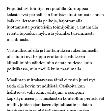
Populistiset toimijat eri puolilla Eurooppaa
kalastelevat parhaillaan ihmisten luottamusta ennen
kaikkea lietsomalla pelkoja, hajottamalla
luottamusta perinteisiin toimijoihin ja antamalla
reteitä lupauksia nykyistä yksinkertaisemmasta
maailmasta.
Vastuullisuudella ja luottamuksen rakentamisella
olisi juuri nyt helppo erottautua edukseen
kilpailijoihin nähden niin datataloudessa kuin
politiikassa, niin meillä kuin maailmalla.
Maailman mittakaavassa tämä ei tosin juuri nyt
taida olla kovin trendikästä. Otsikoita kun
hallitsevat vahvoihin johtajiin, sisäänpäin
käpertymiseen ja kansalaisten kontrolliin perustuvat
mallit, joiden ajamiseen digitalisaatio ja datan
hyödyntäminen vieläpä antavat
aivan uuden