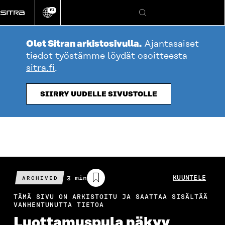
Siirry
FI
suoraan
Vaihda
Hae
sivuston
sisältöön
kieli
Olet Sitran arkistosivulla.
Ajantasaiset
tiedot työstämme löydät osoitteesta
sitra.fi
.
SIIRRY UUDELLE SIVUSTOLLE
Arvioitu
3 min
KUUNTELE
ARCHIVED
lukuaika
TÄMÄ SIVU ON ARKISTOITU JA SAATTAA SISÄLTÄÄ
VANHENTUNUTTA TIETOA
Luottamuspula näkyy