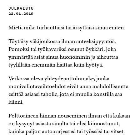
JULKAISTU
22.01.2019
Mieti, mikä turhauttaisi tai ärsyttäisi sinua eniten.
Töytäisy väkijoukossa ilman anteeksipyyntöä.
Pomoksi tai työkaveriksi osunut öykkäri, joka
ymmärtää asiat sinua huonommin ja aiheuttaa
tyylillään enemmän haittaa kuin hyötyä.
Verkossa oleva yhteydenottolomake, jonka
monivalintavaihtoehdot eivät anna mahdollisuutta
esittää asiaasi taholle, jota ei muulla konstilla saa
kiinni.
Polttoaineen hinnan nouseminen ilman että kukaan
on kysynyt asiasta sinulta tai olisi kiinnostunut,
kuinka paljon autoa arjessasi tai työssäsi tarvitset.