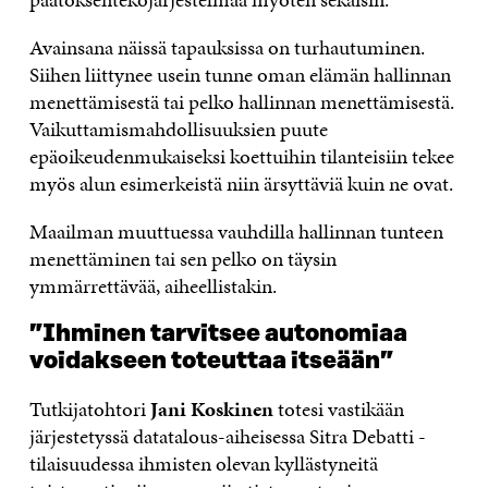
Avainsana näissä tapauksissa on turhautuminen.
Siihen liittynee usein tunne oman elämän hallinnan
menettämisestä tai pelko hallinnan menettämisestä.
Vaikuttamismahdollisuuksien puute
epäoikeudenmukaiseksi koettuihin tilanteisiin tekee
myös alun esimerkeistä niin ärsyttäviä kuin ne ovat.
Maailman muuttuessa vauhdilla hallinnan tunteen
menettäminen tai sen pelko on täysin
ymmärrettävää, aiheellistakin.
”Ihminen tarvitsee autonomiaa
voidakseen toteuttaa itseään”
Tutkijatohtori
Jani Koskinen
totesi vastikään
järjestetyssä datatalous-aiheisessa Sitra Debatti -
tilaisuudessa ihmisten olevan kyllästyneitä