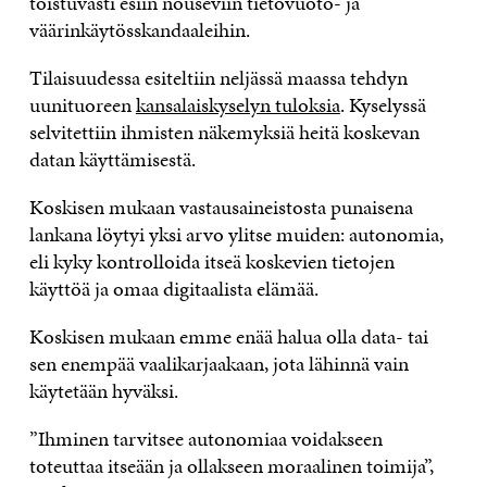
toistuvasti esiin nouseviin tietovuoto- ja
väärinkäytösskandaaleihin.
Tilaisuudessa esiteltiin neljässä maassa tehdyn
uunituoreen
kansalaiskyselyn tuloksia
. Kyselyssä
selvitettiin ihmisten näkemyksiä heitä koskevan
datan käyttämisestä.
Koskisen mukaan vastausaineistosta punaisena
lankana löytyi yksi arvo ylitse muiden: autonomia,
eli kyky kontrolloida itseä koskevien tietojen
käyttöä ja omaa digitaalista elämää.
Koskisen mukaan emme enää halua olla data- tai
sen enempää vaalikarjaakaan, jota lähinnä vain
käytetään hyväksi.
”Ihminen tarvitsee autonomiaa voidakseen
toteuttaa itseään ja ollakseen moraalinen toimija”,