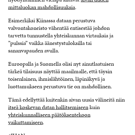
mittaluokan mahdollisuuksia
.
Esimerkiksi Kiinassa dataan perustuva
valvontakoneisto vähentää entisestää johdon
tarvetta tunnustella yhteiskunnan virtauksia ja
”pulssia” vaikka äänestystuloksilla tai
sananvapauden avulla.
Euroopalla ja Suomella olisi nyt ainutlaatuisen
tärkeä tilaisuus näyttää maailmalle, että täysin
toisenlainen, ihmislähtöinen, läpinäkyvä ja
luottamukseen perustuva tie on mahdollinen.
Tämä edellyttää kuitenkin aivan uusia välineitä niin
itseä koskevan datan hallitsemiseen
kuin
yhteiskunnalliseen päätöksentekoon
vaikuttamiseen
.