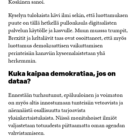
Koskinen sanoi.
Kyselyn tuloksista kävi ilmi sekin, että luottamuksen
puute on tällä hetkellä pullonkaula digitaalisten
palvelun käytölle ja kasvulle. Muun muassa trumpit,
Brexitit ja keltaliivit taas ovat osoittaneet, että myös
luottamus demokraattisen vaikuttamisen
perinteisiin kanaviin kyseenalaistetaan yhä
herkemmin.
Kuka kaipaa demokratiaa, jos on
dataa?
Ennestään turhautunut, epäluuloinen ja voimaton
on myös altis innostumaan tunteisiin vetoavista ja
näennäistä osallisuutta tarjoavista
yksinkertaistuksista. Niissä monitahoiset ilmiöt
valjastetaan totuudesta piittaamatta oman agendan
vahvistamiseen.