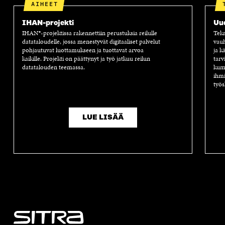
AIHEET
IHAN-projekti
Uu
IHAN®-projektissa rakennettiin perustuksia reilulle
Tekn
datataloudelle, jossa menestyvät digitaaliset palvelut
vauh
pohjautuvat luottamukseen ja tuottavat arvoa
ja k
kaikille. Projekti on päättynyt ja työ jatkuu reilun
tarv
datatalouden teemassa.
kump
ihmi
työs
LUE LISÄÄ