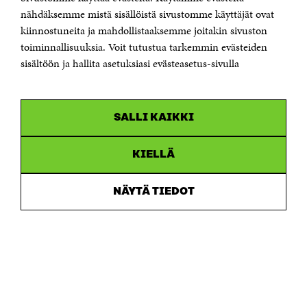
Sähköpostiosoite
nähdäksemme mistä sisällöistä sivustomme käyttäjät ovat
etunimi.sukunimi@sitra.fi tai sitra@sitra.fi
kiinnostuneita ja mahdollistaaksemme joitakin sivuston
toiminnallisuuksia. Voit tutustua tarkemmin evästeiden
Saapumisohjeet
sisältöön ja hallita asetuksiasi evästeasetus-sivulla
Y-tunnus 0202132-3
OLEMME NÄISSÄ SOMEISSA
SALLI KAIKKI
Facebook
Avautuu
uudessa
Linkedin
ikkunassa
KIELLÄ
Avautuu
uudessa
Youtube
ikkunassa
Avautuu
NÄYTÄ TIEDOT
uudessa
Instagram
ikkunassa
Avautuu
uudessa
ikkunassa