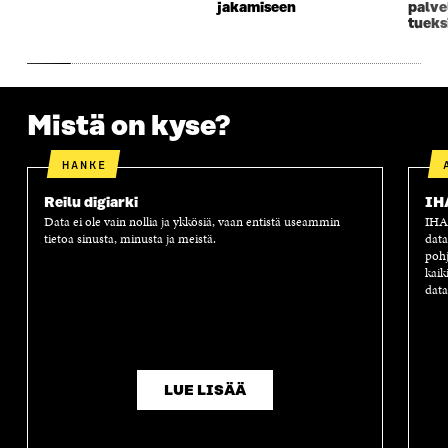
jakamiseen
palve
U
N
U
K
tueks
N
A
N
U
A
S
A
N
S
S
S
A
S
A
S
S
A
A
S
Mistä on kyse?
A
HANKE
Reilu digiarki
IH
Data ei ole vain nollia ja ykkösiä, vaan entistä useammin
IHAN
tietoa sinusta, minusta ja meistä.
data
pohj
kaik
data
LUE LISÄÄ