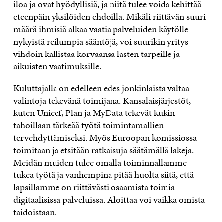
iloa ja ovat hyödyllisiä, ja niitä tulee voida kehittää
eteenpäin yksilöiden ehdoilla. Mikäli riittävän suuri
määrä ihmisiä alkaa vaatia palveluiden käytölle
nykyistä reilumpia sääntöjä, voi suurikin yritys
vihdoin kallistaa korvaansa lasten tarpeille ja
aikuisten vaatimuksille.
Kuluttajalla on edelleen edes jonkinlaista valtaa
valintoja tekevänä toimijana. Kansalaisjärjestöt,
kuten Unicef, Plan ja MyData tekevät kukin
tahoillaan tärkeää työtä toimintamallien
tervehdyttämiseksi. Myös Euroopan komissiossa
toimitaan ja etsitään ratkaisuja säätämällä lakeja.
Meidän muiden tulee omalla toiminnallamme
tukea työtä ja vanhempina pitää huolta siitä, että
lapsillamme on riittävästi osaamista toimia
digitaalisissa palveluissa. Aloittaa voi vaikka omista
taidoistaan.