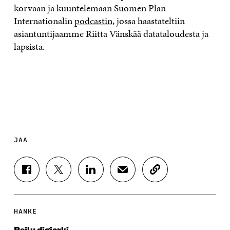
korvaan ja kuuntelemaan Suomen Plan
Internationalin
podcastin
, jossa haastateltiin
asiantuntijaamme Riitta Vänskää datataloudesta ja
lapsista.
JAA
J
J
J
J
K
A
A
A
A
O
A
A
A
A
P
F
T
L
S
I
A
W
I
Ä
O
HANKE
C
I
N
H
I
E
T
K
K
A