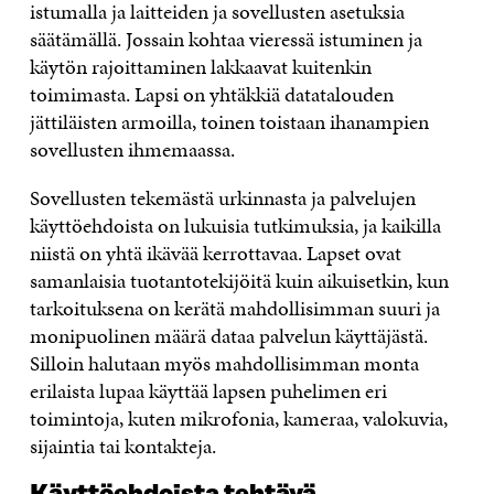
istumalla ja laitteiden ja sovellusten asetuksia
säätämällä. Jossain kohtaa vieressä istuminen ja
käytön rajoittaminen lakkaavat kuitenkin
toimimasta. Lapsi on yhtäkkiä datatalouden
jättiläisten armoilla, toinen toistaan ihanampien
sovellusten ihmemaassa.
Sovellusten tekemästä urkinnasta ja palvelujen
käyttöehdoista on lukuisia tutkimuksia, ja kaikilla
niistä on yhtä ikävää kerrottavaa. Lapset ovat
samanlaisia tuotantotekijöitä kuin aikuisetkin, kun
tarkoituksena on kerätä mahdollisimman suuri ja
monipuolinen määrä dataa palvelun käyttäjästä.
Silloin halutaan myös mahdollisimman monta
erilaista lupaa käyttää lapsen puhelimen eri
toimintoja, kuten mikrofonia, kameraa, valokuvia,
sijaintia tai kontakteja.