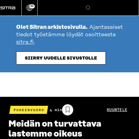
Siirry
FI
suoraan
Vaihda
Hae
sivuston
sisältöön
kieli
Olet Sitran arkistosivulla.
Ajantasaiset
tiedot työstämme löydät osoitteesta
sitra.fi
.
SIIRRY UUDELLE SIVUSTOLLE
Arvioitu
4 min
KUUNTELE
PUHEENVUORO
lukuaika
Meidän on turvattava
lastemme oikeus