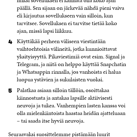
miksi sovelluksen ei kannata olla koko ajan
päällä. Sen sijaan on järkevää nähdä pieni vaiva
eli kirjautua sovellukseen vain silloin, kun
tarvitsee. Sovelluksen ei tarvitse tietää koko
ajan, missä lapsi liikkuu.
Käyttäkää perheen väliseen viestintään
vaihtoehtoisia välineitä, jotka kunnioittavat
yksityisyyttä. Pikaviestimiä ovat esim. Signal ja
Telegram, ja niitä on helppo käyttää Snapchatin
ja Whatsappin rinnalla, jos vanhoista ei halua
luopua ystävien ja sukulaisten vuoksi.
Palatkaa asiaan silloin tällöin, osoittakaa
kiinnostusta ja antakaa lapsille aktiivisesti
neuvoja ja tukea. Vanhempien lasten kanssa voi
olla mielenkiintoista haastaa heidän ajatteluaan
– tai saada itse hyviä neuvoja.
Seuraavaksi suosittelemme pistämään luurit