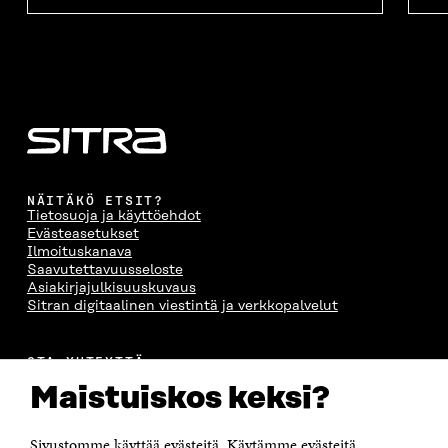
NÄITÄKÖ ETSIT?
Tietosuoja ja käyttöehdot
Evästeasetukset
Ilmoituskanava
Saavutettavuusseloste
Asiakirjajulkisuuskuvaus
Sitran digitaalinen viestintä ja verkkopalvelut
OTA YHTEYTTÄ
Suomen itsenäisyyden juhlarahasto Sitra
Maistuiskos keksi?
Itämerenkatu 11-13, PL 160,
00181 Helsinki
Sivustomme käyttää evästeitä. Käytämme evästeitä
Puhelin +358 294 618 991