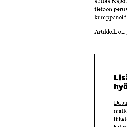
auttaa reago
tietoon perus
kumppaneiden
Artikkeli on
Lis
hy
Data
matka
liik