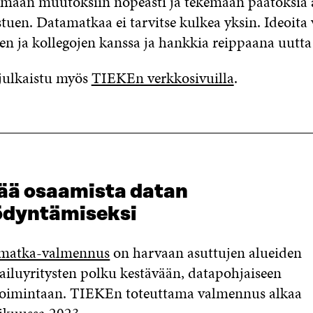
imaan muutoksiin nopeasti ja tekemään päätöksiä 
tuen. Datamatkaa ei tarvitse kulkea yksin. Ideoita 
 ja kollegojen kanssa ja hankkia reippaana uutta
 julkaistu myös
TIEKEn verkkosivuilla
.
ää osaamista datan
ödyntämiseksi
matka-valmennus
on harvaan asuttujen alueiden
iluyritysten polku kestävään, datapohjaiseen
etoimintaan. TIEKEn toteuttama valmennus alkaa