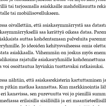
illä tai tarjoamalla asiakkaille mahdollisuutta reki
talle tai mobiilisovellukseen.
a oivallettiin, että asiakasymmärrystä saa datasta
iakasymmärryksellä saa kerättyä oikeaa dataa. Pare
iakkaista auttaa kohdentamaan palveluita parem
eryhmille. Jo ideoiden kehitysvaiheessa omia olett
stata asiakkaalla. Vähemmän on joskus myös ene
likoima rajatulle asiakasryhmälle kohdennettuna 
 voi osoittautua hyvinkin tuottavaksi ratkaisuksi.
sa nähtiin, että asiakasrekisterin kartuttaminen j
n pitkin matkaa kannattaa. Kun markkinointia lä
ri kanavissa, sen purevuutta voi jo pienillä summi
mediassa erilaisilla sisällöillä ja eri maantieteellisill