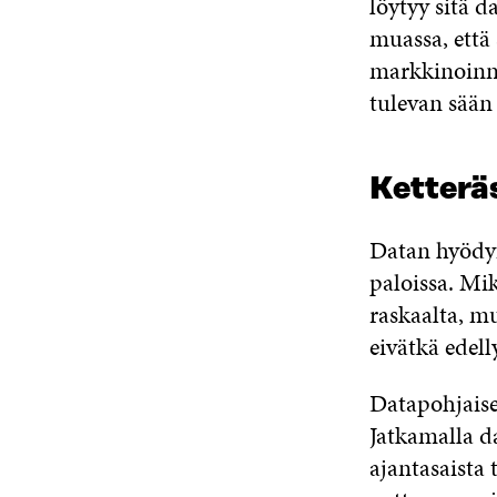
löytyy sitä 
muassa, että
markkinoinni
tulevan sään
Ketteräs
Datan hyödynt
paloissa. Mik
raskaalta, mu
eivätkä edell
Datapohjaisen
Jatkamalla da
ajantasaista 