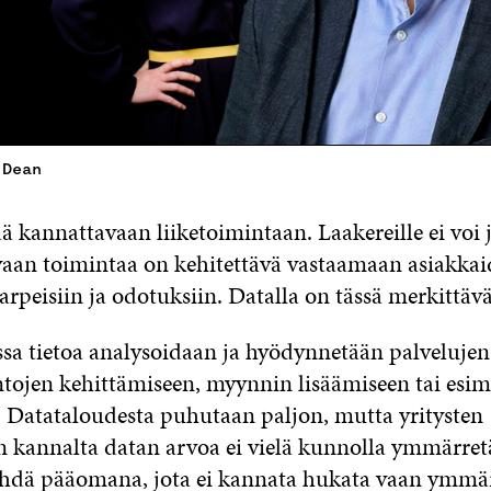
 Dean
ää kannattavaan liiketoimintaan. Laakereille ei voi 
aan toimintaa on kehitettävä vastaamaan asiakka
rpeisiin ja odotuksiin. Datalla on tässä merkittävä
sa tietoa analysoidaan ja hyödynnetään palvelujen
intojen kehittämiseen, myynnin lisäämiseen tai esim
. Datataloudesta puhutaan paljon, mutta yritysten
n kannalta datan arvoa ei vielä kunnolla ymmärretä
hdä pääomana, jota ei kannata hukata vaan ymmär