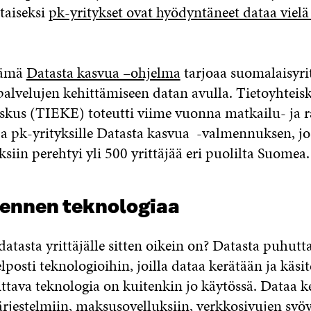
staiseksi
pk-yritykset ovat hyödyntäneet dataa vielä
tämä
Datasta kasvua –ohjelma
tarjoaa suomalaisyrit
 palvelujen kehittämiseen datan avulla. Tietoyhtei
skus (TIEKE) toteutti viime vuonna matkailu- ja r
ja pk-yrityksille Datasta kasvua -valmennuksen, jo
iin perehtyi yli 500 yrittäjää eri puolilta Suomea
 ennen teknologiaa
datasta yrittäjälle sitten oikein on? Datasta puhut
posti teknologioihin, joilla dataa kerätään ja käsit
ttava teknologia on kuitenkin jo käytössä. Dataa k
ärjestelmiin, maksusovelluksiin, verkkosivujen syöv