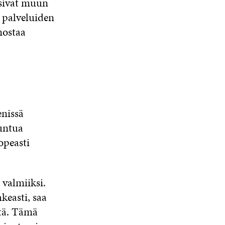
asivat muun
 palveluiden
nostaa
enissä
tuntua
opeasti
 valmiiksi.
keasti, saa
stä. Tämä