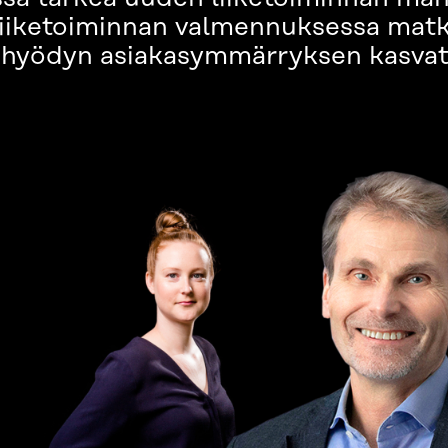
iiketoiminnan valmennuksessa matkai
tan hyödyn asiakasymmärryksen kasva