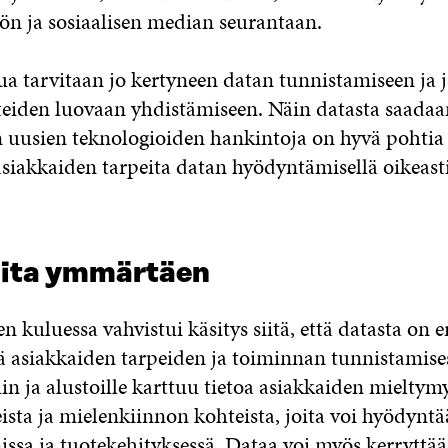
ön ja sosiaalisen median seurantaan.
lua tarvitaan jo kertyneen datan tunnistamiseen ja 
teiden luovaan yhdistämiseen. Näin datasta saadaa
 uusien teknologioiden hankintoja on hyvä pohtia 
 asiakkaiden tarpeita datan hyödyntämisellä oikeast
ita ymmärtäen
kuluessa vahvistui käsitys siitä, että datasta on e
ä asiakkaiden tarpeiden ja toiminnan tunnistamise
n ja alustoille karttuu tietoa asiakkaiden mieltymy
ista ja mielenkiinnon kohteista, joita voi hyödyntä
ssa ja tuotekehityksessä. Dataa voi myös kerryttää