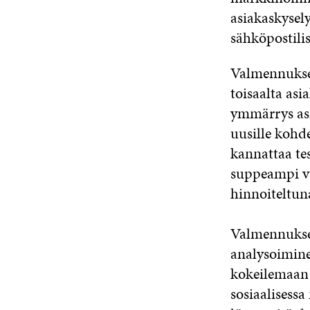
asiakaskysely
sähköpostilis
Valmennuksess
toisaalta as
ymmärrys as
uusille kohd
kannattaa te
suppeampi va
hinnoiteltuna
Valmennukses
analysoimine
kokeilemaan e
sosiaalisessa 