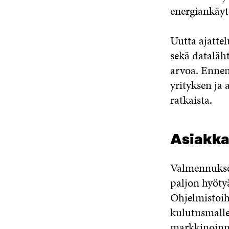
energiankäyt
Uutta ajatte
sekä dataläh
arvoa. Ennen
yrityksen ja
ratkaista.
Asiakka
Valmennuksen 
paljon hyöty
Ohjelmistoihi
kulutusmalle
markkinoinni