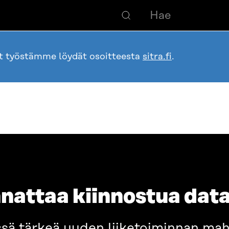
ot työstämme löydät osoitteesta
sitra.fi
.
nnattaa kiinnostua dat
ssä tärkeä uuden liiketoiminnan mahd