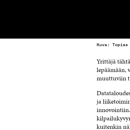
Kuva: Topias
Yrittäjä täht
lepäämään, v
muuttuviin ta
Datataloudes
ja liiketoim
innovointiin
kilpailukyvy
kuitenkin nä