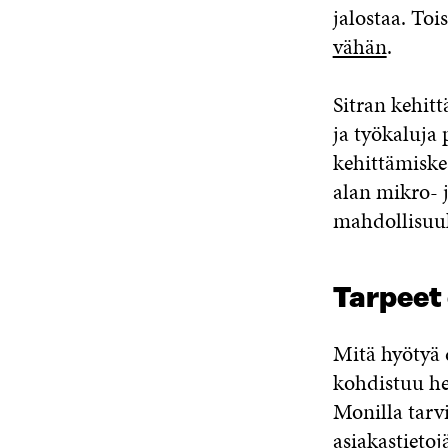
jalostaa. Toi
vähän
.
Sitran kehit
ja työkaluja
kehittämiske
alan mikro- 
mahdollisuuks
Tarpeet
Mitä hyötyä 
kohdistuu hel
Monilla tarvi
asiakastietoj