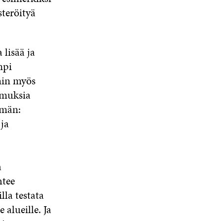
steröityä
 lisää ja
mpi
min myös
amuksia
mmän:
ja
a
htee
lla testata
e alueille. Ja