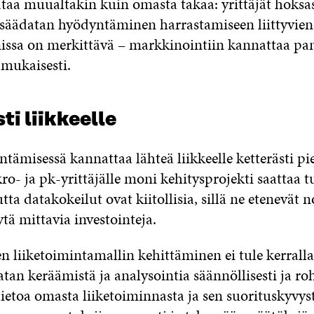
dataa muualtakin kuin omasta takaa: yrittäjät hoks
 säädatan hyödyntäminen harrastamiseen liittyvien
ssa on merkittävä – markkinointiin kannattaa pa
 mukaisesti.
ti liikkeelle
ämisessä kannattaa lähteä liikkeelle ketterästi pi
ro- ja pk-yrittäjälle moni kehitysprojekti saattaa 
tta datakokeilut ovat kiitollisia, sillä ne etenevät n
ytä mittavia investointeja.
 liiketoimintamallin kehittäminen ei tule kerralla
tan keräämistä ja analysointia säännöllisesti ja roh
tietoa omasta liiketoiminnasta ja sen suorituskyvy