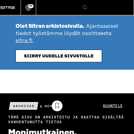
Siirry
FI
suoraan
Vaihda
Hae
sivuston
sisältöön
kieli
Olet Sitran arkistosivulla.
Ajantasaiset
tiedot työstämme löydät osoitteesta
sitra.fi
.
SIIRRY UUDELLE SIVUSTOLLE
Arvioitu
4 min
KUUNTELE
ARCHIVED
lukuaika
TÄMÄ SIVU ON ARKISTOITU JA SAATTAA SISÄLTÄÄ
VANHENTUNUTTA TIETOA
Monimut­kainen,