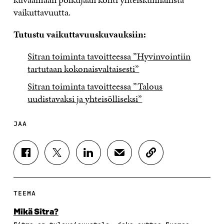
vaikuttavuutta.
Tutustu vaikuttavuuskuvauksiin:
Sitran toiminta tavoitteessa ”Hyvinvointiin
tartutaan kokonaisvaltaisesti”
Sitran toiminta tavoitteessa ”Talous
uudistavaksi ja yhteisölliseksi”
JAA
J
J
J
J
K
A
A
A
A
O
A
A
A
A
P
F
T
L
S
I
A
W
I
Ä
O
TEEMA
C
I
N
H
I
E
T
K
K
A
Mikä Sitra?
B
T
E
Ö
R