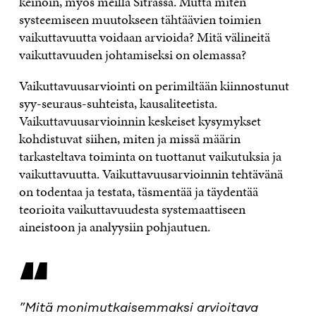
keinoin, myös meillä Sitrassa. Mutta miten
systeemiseen muutokseen tähtäävien toimien
vaikuttavuutta voidaan arvioida? Mitä välineitä
vaikuttavuuden johtamiseksi on olemassa?
Vaikuttavuusarviointi on perimiltään kiinnostunut
syy-seuraus-suhteista, kausaliteetista.
Vaikuttavuusarvioinnin keskeiset kysymykset
kohdistuvat siihen, miten ja missä määrin
tarkasteltava toiminta on tuottanut vaikutuksia ja
vaikuttavuutta. Vaikuttavuusarvioinnin tehtävänä
on todentaa ja testata, täsmentää ja täydentää
teorioita vaikuttavuudesta systemaattiseen
aineistoon ja analyysiin pohjautuen.
“
”Mitä monimutkaisemmaksi arvioitava