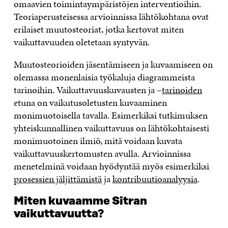
omaavien toimintaympäristöjen interventioihin.
Teoriaperusteisessa arvioinnissa lähtökohtana ovat
erilaiset muutosteoriat, jotka kertovat miten
vaikuttavuuden oletetaan syntyvän.
Muutosteorioiden jäsentämiseen ja kuvaamiseen on
olemassa monenlaisia työkaluja diagrammeista
tarinoihin. Vaikuttavuuskuvausten ja –
tarinoiden
etuna on vaikutusoletusten kuvaaminen
monimuotoisella tavalla. Esimerkiksi tutkimuksen
yhteiskunnallinen vaikuttavuus on lähtökohtaisesti
monimuotoinen ilmiö, mitä voidaan kuvata
vaikuttavuuskertomusten avulla. Arvioinnissa
menetelminä voidaan hyödyntää myös esimerkiksi
prosessien jäljittämistä
ja
kontribuutioanalyysia
.
Miten kuvaamme Sitran
vaikuttavuutta?