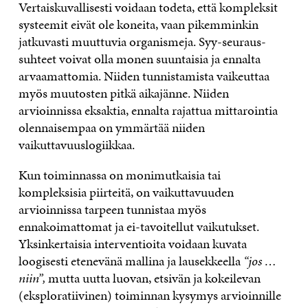
Vertaiskuvallisesti voidaan todeta, että kompleksit
systeemit eivät ole koneita, vaan pikemminkin
jatkuvasti muuttuvia organismeja. Syy-seuraus-
suhteet voivat olla monen suuntaisia ja ennalta
arvaamattomia. Niiden tunnistamista vaikeuttaa
myös muutosten pitkä aikajänne. Niiden
arvioinnissa eksaktia, ennalta rajattua mittarointia
olennaisempaa on ymmärtää niiden
vaikuttavuuslogiikkaa.
Kun toiminnassa on monimutkaisia tai
kompleksisia piirteitä, on vaikuttavuuden
arvioinnissa tarpeen tunnistaa myös
ennakoimattomat ja ei-tavoitellut vaikutukset.
Yksinkertaisia interventioita voidaan kuvata
loogisesti etenevänä mallina ja lausekkeella
“jos …
niin”,
mutta uutta luovan, etsivän ja kokeilevan
(eksploratiivinen) toiminnan kysymys arvioinnille