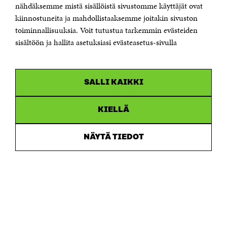
Sähköpostiosoite
nähdäksemme mistä sisällöistä sivustomme käyttäjät ovat
etunimi.sukunimi@sitra.fi tai sitra@sitra.fi
kiinnostuneita ja mahdollistaaksemme joitakin sivuston
toiminnallisuuksia. Voit tutustua tarkemmin evästeiden
Saapumisohjeet
sisältöön ja hallita asetuksiasi evästeasetus-sivulla
Y-tunnus 0202132-3
OLEMME NÄISSÄ SOMEISSA
SALLI KAIKKI
Facebook
Avautuu
uudessa
Linkedin
ikkunassa
KIELLÄ
Avautuu
uudessa
Youtube
ikkunassa
Avautuu
NÄYTÄ TIEDOT
uudessa
Instagram
ikkunassa
Avautuu
uudessa
ikkunassa