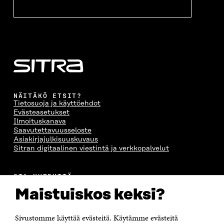
NÄITÄKÖ ETSIT?
Tietosuoja ja käyttöehdot
Evästeasetukset
Ilmoituskanava
Saavutettavuusseloste
Asiakirjajulkisuuskuvaus
Sitran digitaalinen viestintä ja verkkopalvelut
OTA YHTEYTTÄ
Suomen itsenäisyyden juhlarahasto Sitra
Maistuiskos keksi?
Itämerenkatu 11-13, PL 160,
00181 Helsinki
Sivustomme käyttää evästeitä. Käytämme evästeitä
Puhelin +358 294 618 991