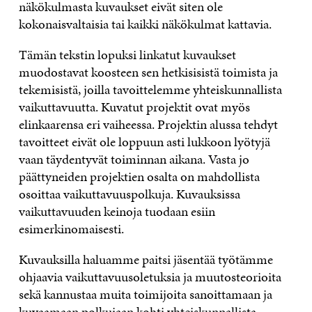
näkökulmasta kuvaukset eivät siten ole
kokonaisvaltaisia tai kaikki näkökulmat kattavia.
Tämän tekstin lopuksi linkatut kuvaukset
muodostavat koosteen sen hetkisisistä toimista ja
tekemisistä, joilla tavoittelemme yhteiskunnallista
vaikuttavuutta. Kuvatut projektit ovat myös
elinkaarensa eri vaiheessa. Projektin alussa tehdyt
tavoitteet eivät ole loppuun asti lukkoon lyötyjä
vaan täydentyvät toiminnan aikana. Vasta jo
päättyneiden projektien osalta on mahdollista
osoittaa vaikuttavuuspolkuja. Kuvauksissa
vaikuttavuuden keinoja tuodaan esiin
esimerkinomaisesti.
Kuvauksilla haluamme paitsi jäsentää työtämme
ohjaavia vaikuttavuusoletuksia ja muutosteorioita
sekä kannustaa muita toimijoita sanoittamaan ja
kuvaamaan polkujaan kohti yhteiskunnallista