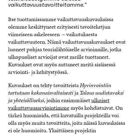
vaikuttavuustavoitteitamme.”
Itse tuottamissamme vaikuttavuuskuvauksissa
olemme keskittyneet erityisesti tavoiteketjun
viimeiseen askeleeseen – vaikutuksesta
vaikuttavuuteen. Nämä vaikuttavuuskuvaukset ovat
luoneet pohjaa teorialähtöiselle arvioinnille, jotka
ulkopuoliset arvioijat ovat meille tuottaneet.
Kuvaukset ovat myös auttaneet meitä sisäisessä
arviointi- ja kehitystyössä.
Kuvaukset on tehty tavoitteista
Hyvinvointiin
tartutaan kokonaisvaltaisesti
ja
Talous uudistavaksi
ja yhteisölliseksi
, joihin ensimmäiset
ulkoiset
vaikuttavuusarviointimme
myös kohdistuivat. On
tärkeä huomioida, että kuvatuilla projekteilla voi
olla myös muita tavoitteita, joita näissä kuvauksissa
ei ole huomioitu. Yksittäisen projektin