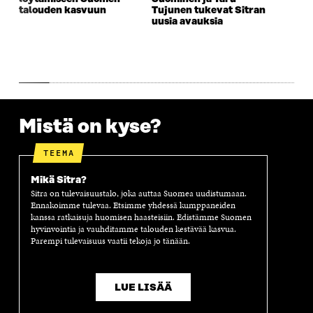
N
A
N
U
talouden kasvuun
Tujunen tukevat Sitran
A
S
A
N
uusia avauksia
S
S
S
A
S
A
S
S
A
A
S
A
Mistä on kyse?
TEEMA
Mikä Sitra?
Sitra on tulevaisuustalo, joka auttaa Suomea uudistumaan.
Ennakoimme tulevaa. Etsimme yhdessä kumppaneiden
kanssa ratkaisuja huomisen haasteisiin. Edistämme Suomen
hyvinvointia ja vauhditamme talouden kestävää kasvua.
Parempi tulevaisuus vaatii tekoja jo tänään.
LUE LISÄÄ