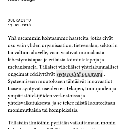
JULKAISTU
17.01.2018
Yhä useammin kohtaamme haasteita, jotka eivät
osu vain yhden organisaation, tieteenalan, sektorin
tai valtion alueelle, vaan vaativat monialaista
lähestymistapaa ja erilaisia toimintatapoja ja
mekanismeja. Tällaiset viheliäiset yhteiskunnalliset
ongelmat edellyttävät
systeemistä
systeemistä muutosta
.
Systeemiseen muutokseen tähtäävät innovaatiot
muutosta
taasen syntyvät useiden eri tekojen, toimijoiden ja
ympäristötekijöiden verkostoissa ja
yhteisvaikutuksesta, ja se tekee niistä luonteeltaan
monimutkaisia tai kompleksisia.
Tällaisiin ilmiöihin pyritään vaikuttamaan monin