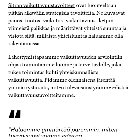
Sitran vaikuttavuustavoitteet
ovat luonteeltaan
pitkän aikavälin strategisia tavoitteita. Ne kuvaavat
panos–tuotos–vaikutus–vaikuttavuus -ketjun
viimeistä palikkaa ja määrittävät yhteistä suuntaa ja
visiota siitä, millaista yhteiskuntaa haluamme olla
rakentamassa.
Lähestymistapaamme vaikuttavuuden arviointiin
ohjaa toimintamme luonne ja tarve tiedolle, joka
tukee toimintaa kohti yhteiskunnallista
vaikuttavuutta. Pidämme olennaisena jäsentää
ymmärrystä siitä, miten tulevaisuustyömme edistää
vaikuttavuustavoitteitamme.
“
”Haluamme ymmärtää paremmin, miten
tulevaisuustyömme edistää