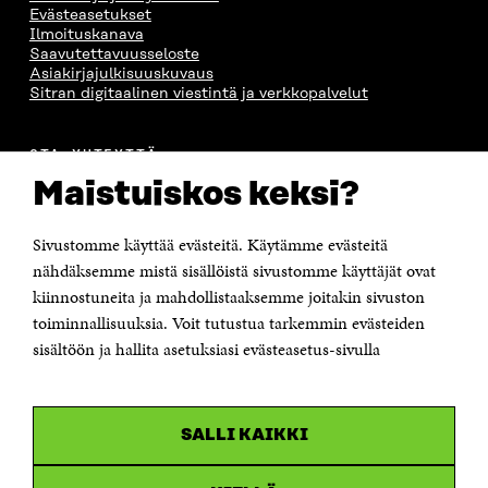
Evästeasetukset
Ilmoituskanava
Saavutettavuusseloste
Asiakirjajulkisuuskuvaus
Sitran digitaalinen viestintä ja verkkopalvelut
OTA YHTEYTTÄ
Suomen itsenäisyyden juhlarahasto Sitra
Maistuiskos keksi?
Itämerenkatu 11-13, PL 160,
00181 Helsinki
Sivustomme käyttää evästeitä. Käytämme evästeitä
Puhelin +358 294 618 991
Sähköpostiosoite
nähdäksemme mistä sisällöistä sivustomme käyttäjät ovat
etunimi.sukunimi@sitra.fi tai sitra@sitra.fi
kiinnostuneita ja mahdollistaaksemme joitakin sivuston
Saapumisohjeet
toiminnallisuuksia. Voit tutustua tarkemmin evästeiden
sisältöön ja hallita asetuksiasi evästeasetus-sivulla
Y-tunnus 0202132-3
OLEMME NÄISSÄ SOMEISSA
SALLI KAIKKI
Facebook
Avautuu
uudessa