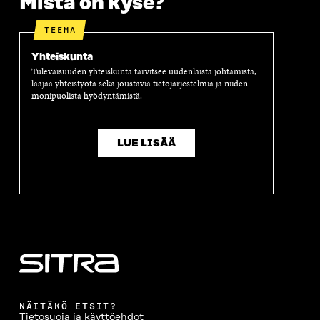
Mistä on kyse?
TEEMA
Yhteiskunta
Tulevaisuuden yhteiskunta tarvitsee uudenlaista johtamista,
laajaa yhteistyötä sekä joustavia tietojärjestelmiä ja niiden
monipuolista hyödyntämistä.
LUE LISÄÄ
NÄITÄKÖ ETSIT?
Tietosuoja ja käyttöehdot