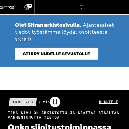
Siirry
FI
suoraan
Vaihda
Hae
sivuston
sisältöön
kieli
Olet Sitran arkistosivulla.
Ajantasaiset
tiedot työstämme löydät osoitteesta
sitra.fi
.
SIIRRY UUDELLE SIVUSTOLLE
Arvioitu
3 min
KUUNTELE
ARCHIVED
lukuaika
TÄMÄ SIVU ON ARKISTOITU JA SAATTAA SISÄLTÄÄ
VANHENTUNUTTA TIETOA
Onko sijoitustoiminnassa