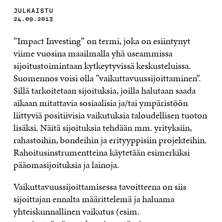
JULKAISTU
24.09.2013
”Impact Investing” on termi, joka on esiintynyt
viime vuosina maailmalla yhä useammissa
sijoitustoimintaan kytkeytyvissä keskusteluissa.
Suomennos voisi olla ”vaikuttavuussijoittaminen”.
Sillä tarkoitetaan sijoituksia, joilla halutaan saada
aikaan mitattavia sosiaalisia ja/tai ympäristöön
liittyviä positiivisia vaikutuksia taloudellisen tuoton
lisäksi. Näitä sijoituksia tehdään mm. yrityksiin,
rahastoihin, bondeihin ja erityyppisiin projekteihin.
Rahoitusinstrumentteina käytetään esimerkiksi
pääomasijoituksia ja lainoja.
Vaikuttavuussijoittamisessa tavoitteena on siis
sijoittajan ennalta määrittelemä ja haluama
yhteiskunnallinen vaikutus (esim.