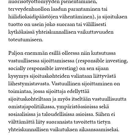
nuorisotyöttömyyden pienentäminen,
terveydenhuollon laadun parantaminen tai
hiilidioksidipäästöjen vähentäminen), ja sijoituksen
tuotto on usein joko suoraan tai välillisesti
kytköksissä yhteiskunnallisen vaikuttavuuden
toteutumiseen.
Paljon enemmän esillä olleessa niin kutsutussa
vastuullisessa sijoittamisessa (responsible investing,
socially responsible investing) on sen sijaan
kysymys sijoituskohteiden valintaan liittyvästä
lähestymistavasta. Vastuullinen sijoittaminen on
toimintaa, jossa sijoittaja edellyttää
sijoituskohteiltaan ja myös itseltään vastuullisuutta
omistajapolitiikassa, ympäristöasioissa sekä
sosiaalisissa ja taloudellisissa asioissa. Siihen ei
välttämättä liity suoranaista tavoitetta tietyn
yhteiskunnallisen vaikutuksen aikaansaamiseksi.