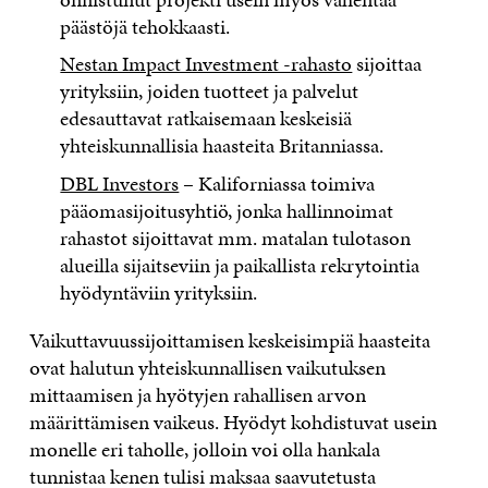
päästöjä tehokkaasti.
Nestan Impact Investment -rahasto
sijoittaa
yrityksiin, joiden tuotteet ja palvelut
edesauttavat ratkaisemaan keskeisiä
yhteiskunnallisia haasteita Britanniassa.
DBL Investors
– Kaliforniassa toimiva
pääomasijoitusyhtiö, jonka hallinnoimat
rahastot sijoittavat mm. matalan tulotason
alueilla sijaitseviin ja paikallista rekrytointia
hyödyntäviin yrityksiin.
Vaikuttavuussijoittamisen keskeisimpiä haasteita
ovat halutun yhteiskunnallisen vaikutuksen
mittaamisen ja hyötyjen rahallisen arvon
määrittämisen vaikeus. Hyödyt kohdistuvat usein
monelle eri taholle, jolloin voi olla hankala
tunnistaa kenen tulisi maksaa saavutetusta