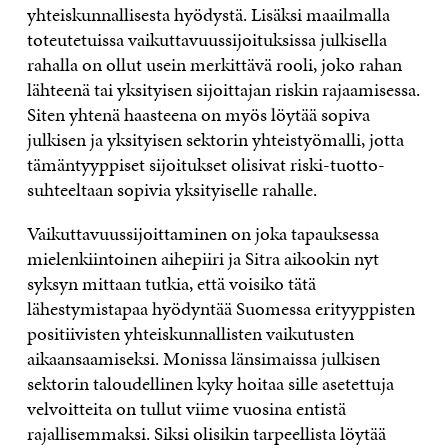
yhteiskunnallisesta hyödystä. Lisäksi maailmalla
toteutetuissa vaikuttavuussijoituksissa julkisella
rahalla on ollut usein merkittävä rooli, joko rahan
lähteenä tai yksityisen sijoittajan riskin rajaamisessa.
Siten yhtenä haasteena on myös löytää sopiva
julkisen ja yksityisen sektorin yhteistyömalli, jotta
tämäntyyppiset sijoitukset olisivat riski-tuotto-
suhteeltaan sopivia yksityiselle rahalle.
Vaikuttavuussijoittaminen on joka tapauksessa
mielenkiintoinen aihepiiri ja Sitra aikookin nyt
syksyn mittaan tutkia, että voisiko tätä
lähestymistapaa hyödyntää Suomessa erityyppisten
positiivisten yhteiskunnallisten vaikutusten
aikaansaamiseksi. Monissa länsimaissa julkisen
sektorin taloudellinen kyky hoitaa sille asetettuja
velvoitteita on tullut viime vuosina entistä
rajallisemmaksi. Siksi olisikin tarpeellista löytää