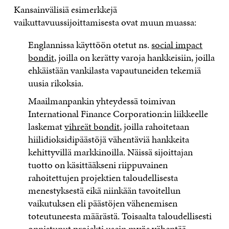
Kansainvälisiä esimerkkejä
vaikuttavuussijoittamisesta ovat muun muassa:
Englannissa käyttöön otetut ns.
social impact
bondit
, joilla on kerätty varoja hankkeisiin, joilla
ehkäistään vankilasta vapautuneiden tekemiä
uusia rikoksia.
Maailmanpankin yhteydessä toimivan
International Finance Corporation:in liikkeelle
laskemat
vihreät bondit
, joilla rahoitetaan
hiilidioksidipäästöjä vähentäviä hankkeita
kehittyvillä markkinoilla. Näissä sijoittajan
tuotto on käsittääkseni riippuvainen
rahoitettujen projektien taloudellisesta
menestyksestä eikä niinkään tavoitellun
vaikutuksen eli päästöjen vähenemisen
toteutuneesta määrästä. Toisaalta taloudellisesti
onnistunut projekti usein myös vähentää