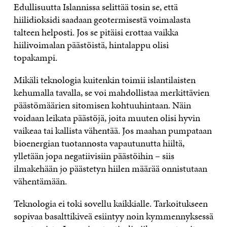
Edullisuutta Islannissa selittää tosin se, että
hiilidioksidi saadaan geotermisestä voimalasta
talteen helposti. Jos se pitäisi erottaa vaikka
hiilivoimalan päästöistä, hintalappu olisi
topakampi.
Mikäli teknologia kuitenkin toimii islantilaisten
kehumalla tavalla, se voi mahdollistaa merkittävien
päästömäärien sitomisen kohtuuhintaan. Näin
voidaan leikata päästöjä, joita muuten olisi hyvin
vaikeaa tai kallista vähentää. Jos maahan pumpataan
bioenergian tuotannosta vapautunutta hiiltä,
ylletään jopa negatiivisiin päästöihin – siis
ilmakehään jo päästetyn hiilen määrää onnistutaan
vähentämään.
Teknologia ei toki sovellu kaikkialle. Tarkoitukseen
sopivaa basalttikiveä esiintyy noin kymmennyksessä