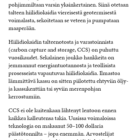
pohjimmiltaan varsin yksinkertainen. Siinä otetaan
talteen hiilidioksidia viereisestä geotermisestä
voimalasta, sekoitetaan se veteen ja pumpataan
maaperään.
Hiilidioksidin talteenotosta ja varastoinnista
(carbon capture and storage, CCS) on puhuttu
vuosikaudet. Sekalainen joukko hankkeita on
jemmannut energiantuotannosta ja teollisista
prosesseista vapautuvaa hiilidioksidia. Ilmastoa
lämmittävä kaasu on sitten piilotettu ehtyviin öljy-
ja kaasukenttiin tai syviin merenpohjan
kerrostumiin.
CCS ei ole kuitenkaan lähtenyt lentoon ennen
kaikkea kalleutensa takia. Uusissa voimaloissa
teknologia on maksanut 50–100 dollaria
päästötonnilta – jopa enemmän. Arvostelijat