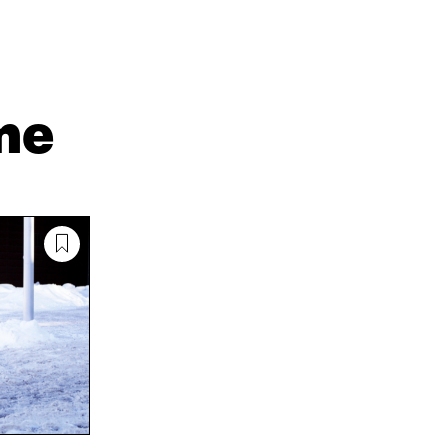
I
Ä
O
N
H
I
K
K
A
E
Ö
R
D
P
T
I
O
I
me
N
S
K
I
T
K
S
I
E
S
L
L
Ä
L
I
A
A
N
V
A
L
A
V
I
U
A
N
T
U
K
U
T
K
U
U
I
U
U
U
U
D
U
E
D