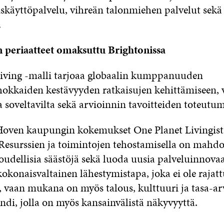
iskäyttöpalvelu, vihreän talonmiehen palvelut sekä
.
 periaatteet omaksuttu Brightonissa
iving -malli tarjoaa globaalin kumppanuuden
okkaiden kestävyyden ratkaisujen kehittämiseen, 
 soveltavilta sekä arvioinnin tavoitteiden toteutum
oven kaupungin kokemukset One Planet Livingist
 Resurssien ja toimintojen tehostamisella on mahdol
oudellisia säästöjä sekä luoda uusia palveluinnovaa
okonaisvaltainen lähestymistapa, joka ei ole rajatt
 vaan mukana on myös talous, kulttuuri ja tasa-ar
ndi, jolla on myös kansainvälistä näkyvyyttä.