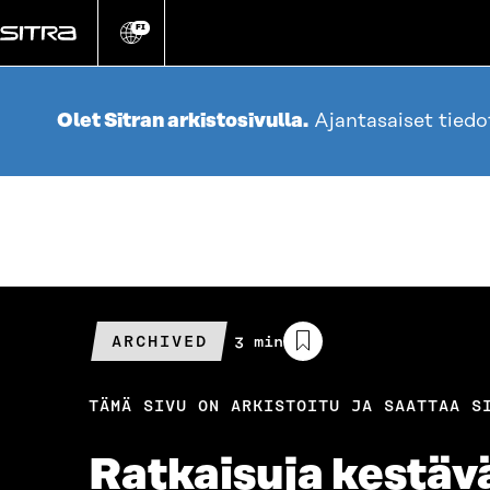
Siirry
suoraan
FI
Vaihda
sivuston
sisältöön
kieli
Olet Sitran arkistosivulla.
Ajantasaiset tied
ARCHIVED
Arvioitu
3 min
lukuaika
TÄMÄ SIVU ON ARKISTOITU JA SAATTAA S
Ratkaisuja kestäv