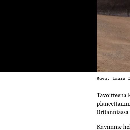
Kuva: Laura 
Tavoitteena 
planeettamme
Britanniassa 
Kävimme helm