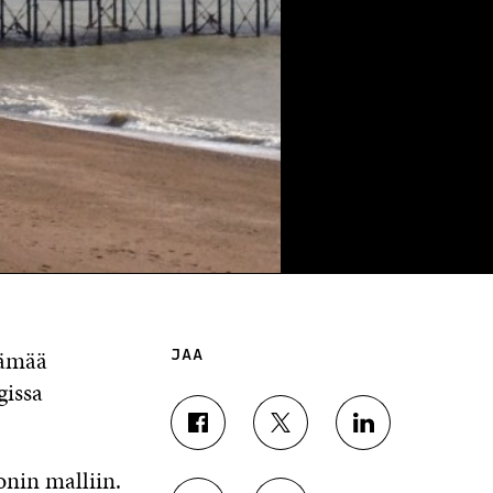
lämää
JAA
issa
J
J
J
A
A
A
nin malliin.
A
A
A