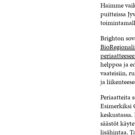
Haimme vaiku
puitteissa J
toimintamall
Brighton sov
BioRegional
periaatteese
helppoa ja ed
vaateisiin, 
ja liikenteese
Periaatteita 
Esimerkiksi 
keskustassa. 
säästöt käyte
lisähintaa. T