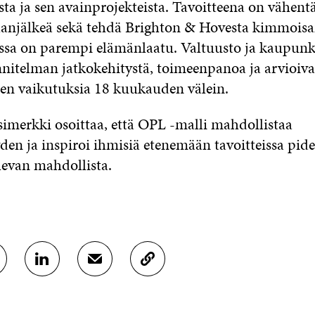
sta ja sen avainprojekteista. Tavoitteena on vähen
alanjälkeä sekä tehdä Brighton & Hovesta kimmois
ssa on parempi elämänlaatu. Valtuusto ja kaupunk
nitelman jatkokehitystä, toimeenpanoa ja arvioiva
en vaikutuksia 18 kuukauden välein.
simerkki osoittaa, että OPL -malli mahdollistaa
yden ja inspiroi ihmisiä etenemään tavoitteissa pi
levan mahdollista.
J
J
K
A
A
O
A
A
P
L
S
I