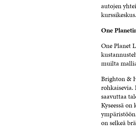
autojen yhte
kurssikeskus
One Planetin
One Planet L
kustannusteh
muilta mallia
Brighton & H
rohkaisevia.
saavuttaa tal
Kyseessä on k
ympäristöön,
on selkeä brä