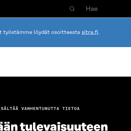
ot työstämme löydät osoitteesta
sitra.fi
.
ISÄLTÄÄ VANHENTUNUTTA TIETOA
ään tulevaisuuteen