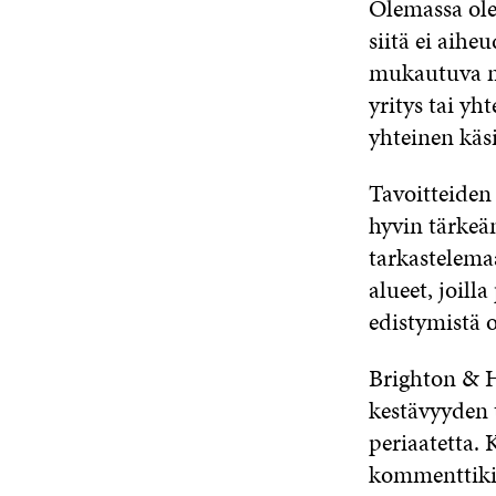
Olemassa olev
siitä ei aihe
mukautuva mal
yritys tai yh
yhteinen käsi
Tavoitteiden
hyvin tärkeä
tarkastelemaa
alueet, joill
edistymistä 
Brighton & H
kestävyyden 
periaatetta.
kommenttikie