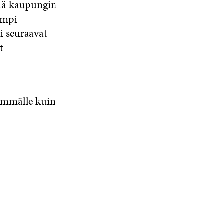
tää kaupungin
ampi
i seuraavat
t
demmälle kuin