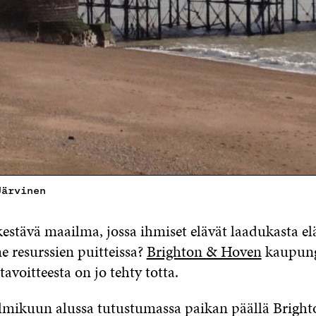
Järvinen
kestävä maailma, jossa ihmiset elävät laadukasta e
 resurssien puitteissa?
Brighton & Hoven
kaupung
tavoitteesta on jo tehty totta.
ikuun alussa tutustumassa paikan päällä Brighto