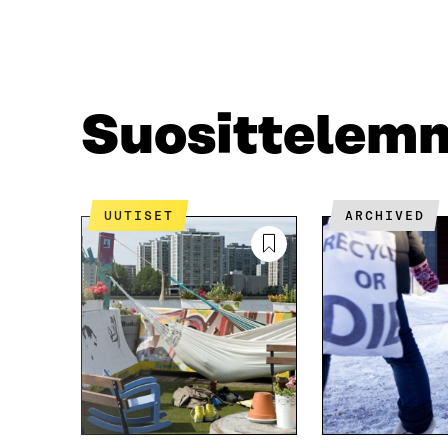
A
W
C
I
E
T
B
T
O
E
O
R
Suosittelem
K
I
I
S
S
S
S
Ä
A
A
UUTISET
ARCHIVED
A
V
V
A
A
U
U
T
T
U
U
U
U
U
U
U
U
D
D
E
E
S