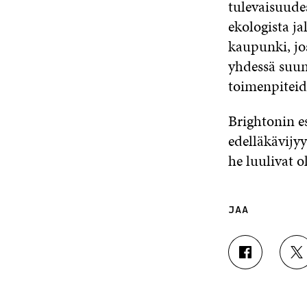
tulevaisuude
ekologista j
kaupunki, jo
yhdessä suun
toimenpiteid
Brightonin e
edelläkävijy
he luulivat o
JAA
J
J
A
A
A
A
F
T