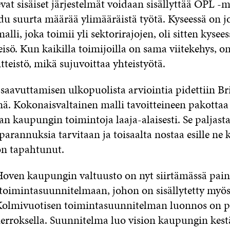
at sisäiset järjestelmät voidaan sisällyttää OPL -ma
udu suurta määrää ylimääräistä työtä. Kyseessä on j
li, joka toimii yli sektorirajojen, oli sitten kysees
teisö. Kun kaikilla toimijoilla on sama viitekehys, o
tteistö, mikä sujuvoittaa yhteistyötä.
 saavuttamisen ulkopuolista arviointia pidettiin Br
nä. Kokonaisvaltainen malli tavoitteineen pakottaa
n kaupungin toimintoja laaja-alaisesti. Se paljasta
a parannuksia tarvitaan ja toisaalta nostaa esille ne 
on tapahtunut.
oven kaupungin valtuusto on nyt siirtämässä pain
toimintasuunnitelmaan, johon on sisällytetty myö
 Kolmivuotisen toimintasuunnitelman luonnos on p
rroksella. Suunnitelma luo vision kaupungin kest