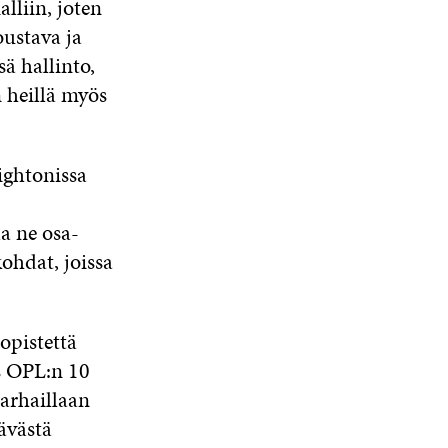
lliin, joten
oustava ja
sä hallinto,
n heillä myös
ightonissa
a ne osa-
kohdat, joissa
opistettä
s OPL:n 10
arhaillaan
ävästä