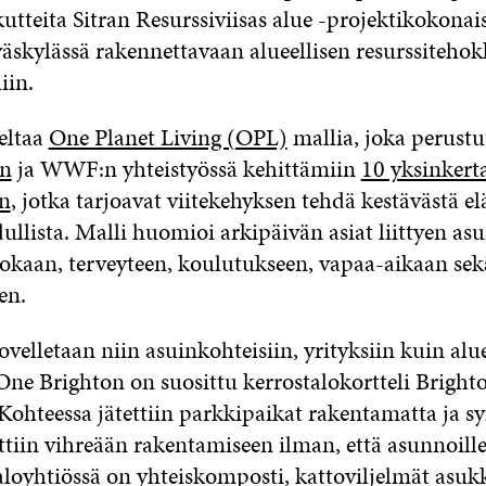
tteita Sitran Resurssiviisas alue -projektikokona
yväskylässä rakennettavaan alueellisen resurssiteh
iin.
eltaa
One Planet Living (OPL)
mallia, joka perust
in
ja WWF:n yhteistyössä kehittämiin
10 yksinkert
en
, jotka tarjoavat viitekehyksen tehdä kestävästä 
ullista. Malli huomioi arkipäivän asiat liittyen as
ruokaan, terveyteen, koulutukseen, vapaa-aikaan se
en.
sovelletaan niin asuinkohteisiin, yrityksiin kuin alue
One Brighton on suosittu kerrostalokortteli Bright
Kohteessa jätettiin parkkipaikat rakentamatta ja s
ttiin vihreään rakentamiseen ilman, että asunnoille
aloyhtiössä on yhteiskomposti, kattoviljelmät asukk