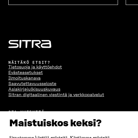
NÄITÄKÖ ETSIT?
Tietosuoja ja käyttöehdot
Evästeasetukset
Ilmoituskanava
Saavutettavuusseloste
Asiakirjajulkisuuskuvaus
Sitran digitaalinen viestintä ja verkkopalvelut
OTA YHTEYTTÄ
Suomen itsenäisyyden juhlarahasto Sitra
Maistuiskos keksi?
Itämerenkatu 11-13, PL 160,
00181 Helsinki
Sivustomme käyttää evästeitä. Käytämme evästeitä
Puhelin +358 294 618 991