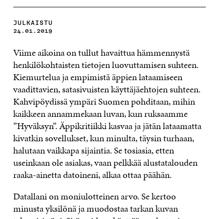
JULKAISTU
24.01.2019
Viime aikoina on tullut havaittua hämmennystä
henkilökohtaisten tietojen luovuttamisen suhteen.
Kiemurtelua ja empimistä äppien lataamiseen
vaadittavien, satasivuisten käyttäjäehtojen suhteen.
Kahvipöydissä ympäri Suomen pohditaan, mihin
kaikkeen annammekaan luvan, kun ruksaamme
”Hyväksyn”. Äppikritiikki kasvaa ja jätän lataamatta
kivatkin sovellukset, kun minulta, täysin turhaan,
halutaan vaikkapa sijaintia. Se tosiasia, etten
useinkaan ole asiakas, vaan pelkkää alustatalouden
raaka-ainetta datoineni, alkaa ottaa päähän.
Datallani on moniulotteinen arvo. Se kertoo
minusta yksilönä ja muodostaa tarkan kuvan