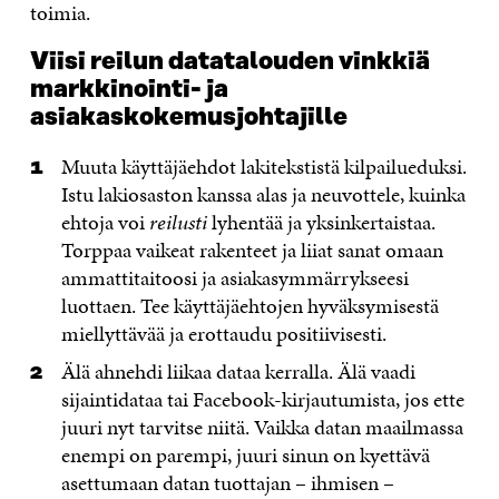
toimia.
Viisi reilun datatalouden vinkkiä
markkinointi- ja
asiakaskokemusjohtajille
Muuta käyttäjäehdot lakitekstistä kilpailueduksi.
Istu lakiosaston kanssa alas ja neuvottele, kuinka
ehtoja voi
reilusti
lyhentää ja yksinkertaistaa.
Torppaa vaikeat rakenteet ja liiat sanat omaan
ammattitaitoosi ja asiakasymmärrykseesi
luottaen. Tee käyttäjäehtojen hyväksymisestä
miellyttävää ja erottaudu positiivisesti.
Älä ahnehdi liikaa dataa kerralla. Älä vaadi
sijaintidataa tai Facebook-kirjautumista, jos ette
juuri nyt tarvitse niitä. Vaikka datan maailmassa
enempi on parempi, juuri sinun on kyettävä
asettumaan datan tuottajan – ihmisen –