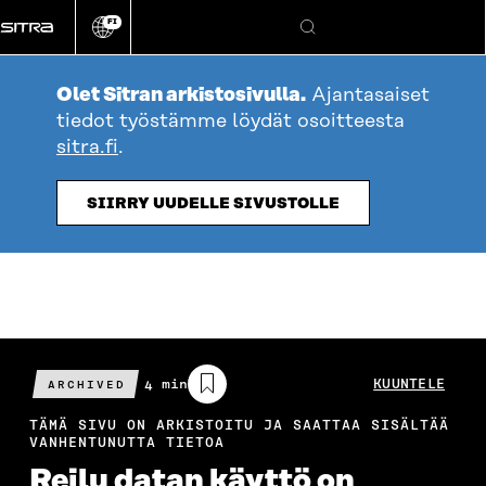
Siirry
FI
suoraan
Vaihda
Hae
sivuston
sisältöön
kieli
Olet Sitran arkistosivulla.
Ajantasaiset
tiedot työstämme löydät osoitteesta
sitra.fi
.
SIIRRY UUDELLE SIVUSTOLLE
Arvioitu
4 min
KUUNTELE
ARCHIVED
lukuaika
TÄMÄ SIVU ON ARKISTOITU JA SAATTAA SISÄLTÄÄ
VANHENTUNUTTA TIETOA
Reilu datan käyttö on