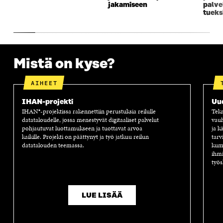
S
S
S
A
jakamiseen
palve
tueks
S
A
S
S
A
A
S
A
Mistä on kyse?
AIHEET
IHAN-projekti
Uu
IHAN®-projektissa rakennettiin perustuksia reilulle
Tekn
datataloudelle, jossa menestyvät digitaaliset palvelut
vauh
pohjautuvat luottamukseen ja tuottavat arvoa
ja k
kaikille. Projekti on päättynyt ja työ jatkuu reilun
tarv
datatalouden teemassa.
kump
ihmi
työs
LUE LISÄÄ