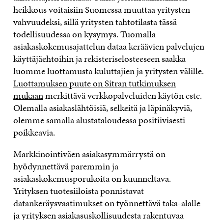
heikkous voitaisiin Suomessa muuttaa yritysten
vahvuudeksi, sillä yritysten tahtotilasta tässä
todellisuudessa on kysymys. Tuomalla
asiakaskokemusajattelun dataa keräävien palvelujen
käyttäjäehtoihin ja rekisteriselosteeseen saakka
luomme luottamusta kuluttajien ja yritysten välille.
Luottamuksen puute on Sitran tutkimuksen
mukaan
merkittävä verkkopalveluiden käytön este.
Olemalla asiakaslähtöisiä, selkeitä ja läpinäkyviä,
olemme samalla alustataloudessa positiivisesti
poikkeavia.
Markkinointiväen asiakasymmärrystä on
hyödynnettävä paremmin ja
asiakaskokemusporukoita on kuunneltava.
Yrityksen tuotesiiloista ponnistavat
datankeräysvaatimukset on työnnettävä taka-alalle
ja yrityksen asiakasuskollisuudesta rakentuvaa