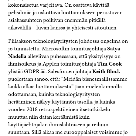
kokonaisetua varjeltava. On osattava käyttää
pelisilmää ja uskottava luottamukseen perustuvan
asiakassuhteen poikivan enemmän pitkällä
aikavälillä – luvan kanssa ja yhteisesti sitoutuen.
Piilaakson teknologiayritysten johdossa ongelma on
jo tunnistettu. Microsoftin toimitusjohtaja
Satya
Nadella
alleviivaa puheessaan, että yksityisyys on
ihmisoikeus ja Applen toimitusjohtaja
Tim Cook
ylistää GDPR:ää. Salesforcen johtaja
Keith Block
puolestaan sanoo, että: ”Meidän bisnesmallissamme
kaikki alkaa luottamuksesta.” Jään mielenkiinnolla
odottamaan, kuinka teknologiayritysten
herääminen näkyy käytännön tasolla, ja kuinka
vuoden 2018 retrospektiivinen itsetutkiskelu
muuttaa niin datan keräämistä kuin
käyttäjäehtojakin ihmislähtöiseen ja reiluun
suuntaan. Sillä aikaa me eurooppalaiset voisimme jo