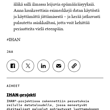
äläkä salli ilmassa leijuvia epämääräisyyksiä.
Anna konkreettisia esimerkkejä datan käytöstä
ja käyttämättä jättämisestä – ja kerää jatkuvasti
palautetta asiakkailtasi, jotta voit kehittää
periaatteita vielä eteenpäin.
#IHAN
JAA
J
J
J
J
K
A
A
A
A
O
A
A
A
A
P
F
T
L
S
I
A
W
I
Ä
O
AIHEET
C
I
N
H
I
E
T
K
K
A
IHAN-projekti
B
T
E
Ö
R
IHAN®-projektissa rakennettiin perustuksia
O
E
D
P
T
reilulle datataloudelle, jossa menestyvät
O
R
I
O
I
digitaaliset palvelut pohjautuvat luottamukseen