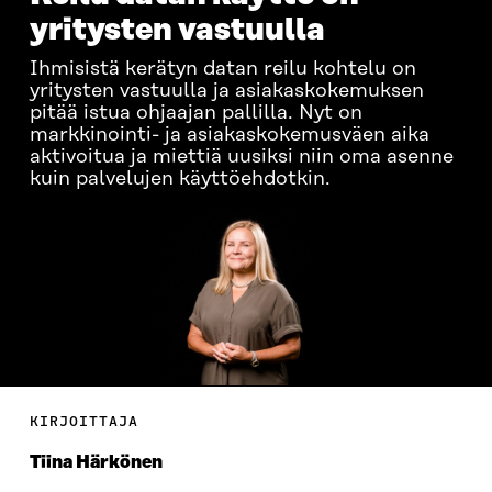
yritysten vastuulla
Ihmisistä kerätyn datan reilu kohtelu on
yritysten vastuulla ja asiakaskokemuksen
pitää istua ohjaajan pallilla. Nyt on
markkinointi- ja asiakaskokemusväen aika
aktivoitua ja miettiä uusiksi niin oma asenne
kuin palvelujen käyttöehdotkin.
KIRJOITTAJA
Tiina Härkönen