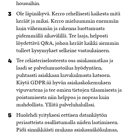
housuihin.
Ole läpinäkyvä. Kerro rehellisesti kaikesta mitä
keräät ja miksi. Kerro mieluummin enemmän
kuin vähemmän ja rakenna luottamusta
pidemmällä aikavälillä. Tee laaja, helposti
löydettävä Q&A, johon keräät kaikki aiemmin
tulleet kysymykset selkeine vastauksineen.
Tee rekisteriselosteesta osa asiakasmatkaa ja
laadi se palvelumuotoilua hyödyntäen,
puhtaasti asiakkaan kuvakulmasta katsoen.
Käytä GDPR:ää hyvän asiakaskokemuksen
vipuvartena ja tee omien tietojen tilaamisesta ja
poistamisesta niin helppoa ja nopeaa kuin
mahdollista. Yllätä palveluhalullasi.
Huolehdi yrityksesi eettisen datankäytön
periaatteista osallistumalla niiden laatimiseen.
Pidä sinnikkäästi mukana asiakasnäkökulmaa,