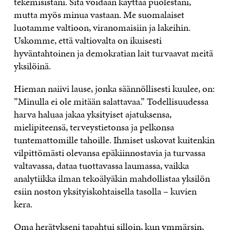
tekemisistäni. Sitä voidaan käyttää puolestani,
mutta myös minua vastaan. Me suomalaiset
luotamme valtioon, viranomaisiin ja lakeihin.
Uskomme, että valtiovalta on ikuisesti
hyväntahtoinen ja demokratian lait turvaavat meitä
yksilöinä.
Hieman naiivi lause, jonka säännöllisesti kuulee, on:
”Minulla ei ole mitään salattavaa.” Todellisuudessa
harva haluaa jakaa yksityiset ajatuksensa,
mielipiteensä, terveystietonsa ja pelkonsa
tuntemattomille tahoille. Ihmiset uskovat kuitenkin
vilpittömästi olevansa epäkiinnostavia ja turvassa
valtavassa, dataa tuottavassa laumassa, vaikka
analytiikka ilman tekoälyäkin mahdollistaa yksilön
esiin noston yksityiskohtaisella tasolla – kuvien
kera.
Oma herätykseni tapahtui silloin, kun ymmärsin,