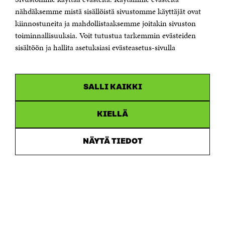
Sähköpostiosoite
nähdäksemme mistä sisällöistä sivustomme käyttäjät ovat
etunimi.sukunimi@sitra.fi tai sitra@sitra.fi
kiinnostuneita ja mahdollistaaksemme joitakin sivuston
toiminnallisuuksia. Voit tutustua tarkemmin evästeiden
Saapumisohjeet
sisältöön ja hallita asetuksiasi evästeasetus-sivulla
Y-tunnus 0202132-3
OLEMME NÄISSÄ SOMEISSA
SALLI KAIKKI
Facebook
Avautuu
uudessa
Linkedin
ikkunassa
KIELLÄ
Avautuu
uudessa
Youtube
ikkunassa
Avautuu
NÄYTÄ TIEDOT
uudessa
Instagram
ikkunassa
Avautuu
uudessa
ikkunassa