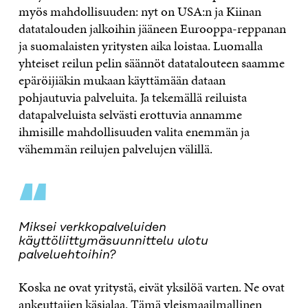
myös mahdollisuuden: nyt on USA:n ja Kiinan
datatalouden jalkoihin jääneen Eurooppa-reppanan
ja suomalaisten yritysten aika loistaa. Luomalla
yhteiset reilun pelin säännöt datatalouteen saamme
epäröijiäkin mukaan käyttämään dataan
pohjautuvia palveluita. Ja tekemällä reiluista
datapalveluista selvästi erottuvia annamme
ihmisille mahdollisuuden valita enemmän ja
vähemmän reilujen palvelujen välillä.
“
Miksei verkkopalveluiden
käyttöliittymäsuunnittelu ulotu
palveluehtoihin?
Koska ne ovat yritystä, eivät yksilöä varten. Ne ovat
ankeuttajien käsialaa. Tämä yleismaailmallinen