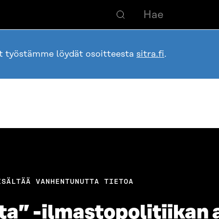
ot työstämme löydät osoitteesta
sitra.fi
.
ISÄLTÄÄ VANHENTUNUTTA TIETOA
ta” -ilmastopolitiikan a