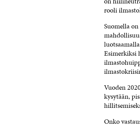
on hiilineut
rooli ilmasto
Suomella on
mahdollisuus
luotsaamalla
Esimerkiksi 
ilmastohuipp
ilmastokriis
Vuoden 2020
kysytään, pi
hillitsemiseks
Onko vastaus 