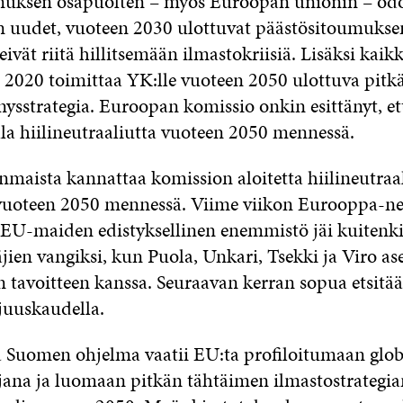
muksen osapuolten – myös Euroopan unionin – od
n uudet, vuoteen 2030 ulottuvat päästösitoumukse
ivät riitä hillitsemään ilmastokriisiä. Lisäksi kai
 2020 toimittaa YK:lle vuoteen 2050 ulottuva pitk
ysstrategia. Euroopan komissio onkin esittänyt, e
ella hiilineutraaliutta vuoteen 2050 mennessä.
nmaista kannattaa komission aloitetta hiilineutraal
vuoteen 2050 mennessä. Viime viikon Eurooppa-n
EU-maiden edistyksellinen enemmistö jäi kuitenk
jien vangiksi, kun Puola, Unkari, Tsekki ja Viro as
 tavoitteen kanssa. Seuraavan kerran sopua etsit
juuskaudella.
ä Suomen ohjelma vaatii EU:ta profiloitumaan glob
jana ja luomaan pitkän tähtäimen ilmastostrategia