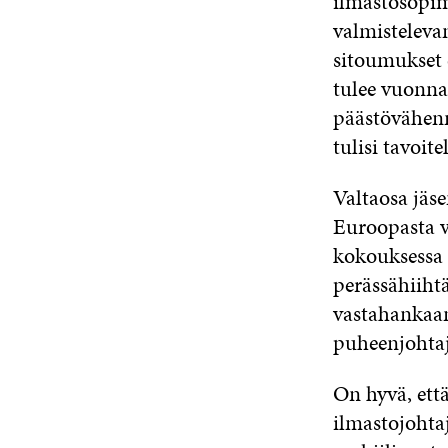
ilmastosopi
valmisteleva
sitoumukset e
tulee vuonna
päästövähenn
tulisi tavoit
Valtaosa jäse
Euroopasta 
kokouksessa 
perässähiihtä
vastahankaan
puheenjohta
On hyvä, ett
ilmastojohta