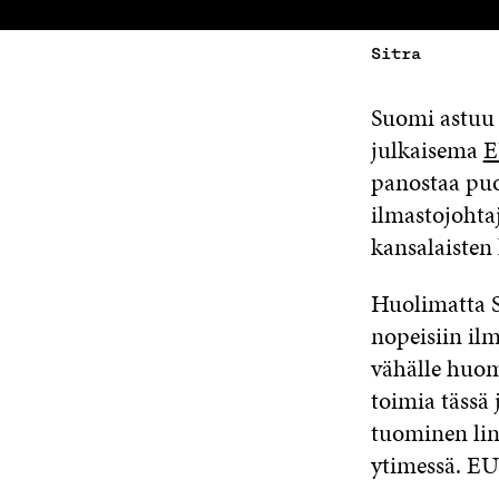
Sitra
Suomi astuu 
julkaisema
E
panostaa puo
ilmastojohta
kansalaisten
Huolimatta S
nopeisiin il
vähälle huomi
toimia tässä
tuominen lin
ytimessä. EU