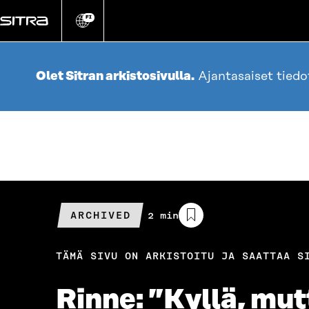
Siirry
suoraan
FI
Vaihda
sivuston
sisältöön
kieli
Olet Sitran arkistosivulla.
Ajantasaiset tied
ARCHIVED
Arvioitu
2 min
lukuaika
TÄMÄ SIVU ON ARKISTOITU JA SAATTAA S
Rinne: ”Kyllä, mut