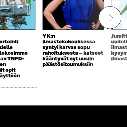
YK:n
Jumit
ortointi
ilmastokokouksessa
uudel
delle
syntyi karvas sopu
ilmas
 Kokosimme
rahoituksesta – katseet
kysym
lan TNFD-
kääntyvät nyt uusiin
ilmas
sen
päästösitoumuksiin
t opit
käyttöön