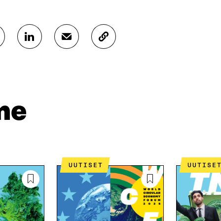
J
J
K
A
A
O
A
A
P
L
S
I
I
Ä
O
N
H
I
K
K
A
me
E
Ö
R
D
P
T
I
O
I
N
S
K
I
T
K
S
I
E
UUTISET
UUTISE
S
L
L
Ä
L
I
A
A
N
V
A
L
A
V
I
U
A
N