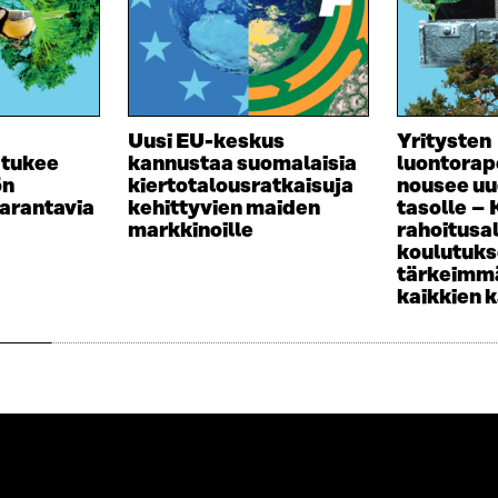
T
U
K
U
T
K
U
U
I
U
U
U
U
D
U
Uusi EU-keskus
Yritysten
E
D
 tukee
kannustaa suomalaisia
luontorap
S
E
ön
kiertotalousratkaisuja
nousee uu
S
S
arantavia
kehittyvien maiden
tasolle –
A
S
markkinoille
rahoitusa
I
A
koulutuk
K
I
tärkeimmä
K
K
kaikkien 
U
K
N
U
A
N
S
A
S
S
A
S
A