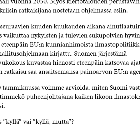
raali vuonna 2050. Myös kiertotalouden perustavan
kriisin ratkaisijana nostetaan ohjelmassa esiin.
 seuraavien kuuden kuukauden aikana ainutlaatui
 vaikuttaa nykyisten ja tulevien sukupolvien hyvin
 eteenpäin EU:n kunnianhimoista ilmastopolitiikk
hallitusohjelmaan kirjattu, Suomen järjestämä
ukokous kuvastaa hienosti eteenpäin katsovaa ajatt
in ratkaisu saa ansaitsemansa painoarvon EU:n age
 tammikuussa voimme arvioida, miten Suomi vast
stimmekö puheenjohtajana kaiken likoon ilmastokr
i.
”kyllä” vai ”kyllä, mutta”?