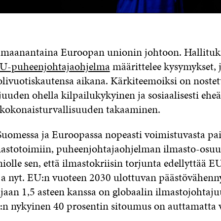
maanantaina Euroopan unionin johtoon. Hallituks
U-puheenjohtajaohjelma
määrittelee kysymykset, 
livuotiskautensa aikana. Kärkiteemoiksi on noste
juuden ohella kilpailukykyinen ja sosiaalisesti ehe
 kokonaisturvallisuuden takaaminen.
uomessa ja Euroopassa nopeasti voimistuvasta pai
mastotoimiin, puheenjohtajaohjelman ilmasto-osuus
olle sen, että ilmastokriisin torjunta edellyttää EU
 ja nyt. EU:n vuoteen 2030 ulottuvan päästövähenn
jaan 1,5 asteen kanssa on globaalin ilmastojohtaj
:n nykyinen 40 prosentin sitoumus on auttamatta