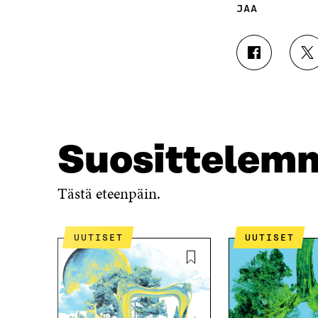
JAA
J
J
A
A
A
A
F
T
A
W
C
I
E
T
Suosittelem
B
T
O
E
O
R
Tästä eteenpäin.
K
I
I
S
S
S
UUTISET
UUTISET
S
Ä
A
A
A
V
V
A
A
U
U
T