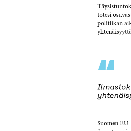
Täysistuntok
totesi osuvas
politiikan ai
yhtenäisyyttä
“
Ilmastokr
yhtenäisy
Suomen EU-pu