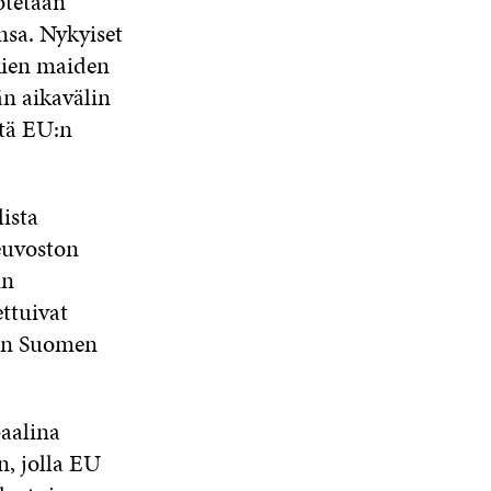
otetaan
U
A
A
nsa. Nykyiset
N
A
kkien maiden
S
än aikavälin
S
A
ttä EU:n
ista
euvoston
in
ettuivat
ään Suomen
aalina
n, jolla EU