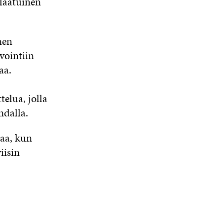
laatuinen
nen
vointiin
aa.
elua, jolla
ndalla.
aa, kun
iisin