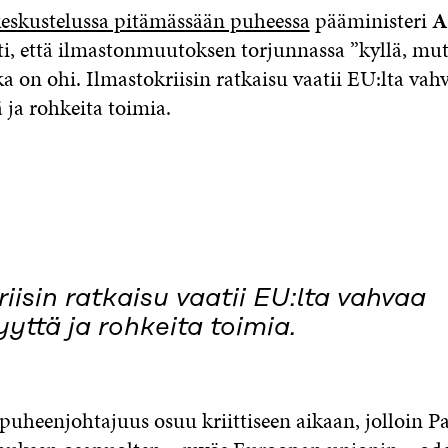
eskustelussa pitämässään puheessa
pääministeri
A
ti, että ilmastonmuutoksen torjunnassa ”kyllä, mut
ka on ohi. Ilmastokriisin ratkaisu vaatii EU:lta vah
 ja rohkeita toimia.
iisin ratkaisu vaatii EU:lta vahvaa
yttä ja rohkeita toimia.
heenjohtajuus osuu kriittiseen aikaan, jolloin Pa