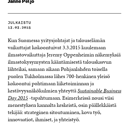
Janne Peljo
JULKAISTU
13.03.2015
Kun Suomessa yritysjohtajat ja talouselämän
vaikuttajat kokoontuivat 3.3.2015 kuulemaan
ilmastovaikuttaja Jeremy Oppenheimin näkemyksiä
ilmastokysymysten kääntämisestä talouskasvun
lähteiksi, samaan aikaan Pohjanlahden toisella
puolen Tukholmassa lähes 700-henkinen yleisö
kokoontui pohtimaan liiketoiminnan ja
kestävyysnäkökulmien yhteyttä
Sustainable Business
Day 2015
-tapahtumaan. Esimerkeissä nousi viisi
menestyksen kannalta keskeistä, osin päällekkäistä
tekijää: strateginen sitoutuminen, kova työ,
innovaatiot, ihmiset, ja yhteistyö.