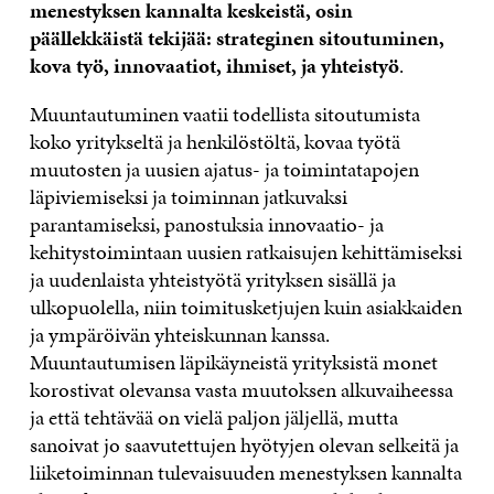
menestyksen kannalta keskeistä, osin
päällekkäistä tekijää: strateginen sitoutuminen,
kova työ, innovaatiot, ihmiset, ja yhteistyö
.
Muuntautuminen vaatii todellista sitoutumista
koko yritykseltä ja henkilöstöltä, kovaa työtä
muutosten ja uusien ajatus- ja toimintatapojen
läpiviemiseksi ja toiminnan jatkuvaksi
parantamiseksi, panostuksia innovaatio- ja
kehitystoimintaan uusien ratkaisujen kehittämiseksi
ja uudenlaista yhteistyötä yrityksen sisällä ja
ulkopuolella, niin toimitusketjujen kuin asiakkaiden
ja ympäröivän yhteiskunnan kanssa.
Muuntautumisen läpikäyneistä yrityksistä monet
korostivat olevansa vasta muutoksen alkuvaiheessa
ja että tehtävää on vielä paljon jäljellä, mutta
sanoivat jo saavutettujen hyötyjen olevan selkeitä ja
liiketoiminnan tulevaisuuden menestyksen kannalta