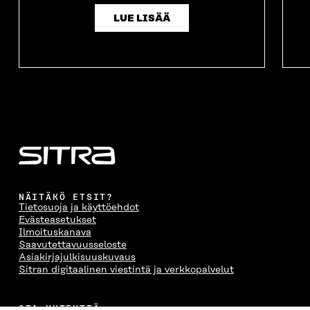
LUE LISÄÄ
NÄITÄKÖ ETSIT?
Tietosuoja ja käyttöehdot
Evästeasetukset
Ilmoituskanava
Saavutettavuusseloste
Asiakirjajulkisuuskuvaus
Sitran digitaalinen viestintä ja verkkopalvelut
OTA YHTEYTTÄ