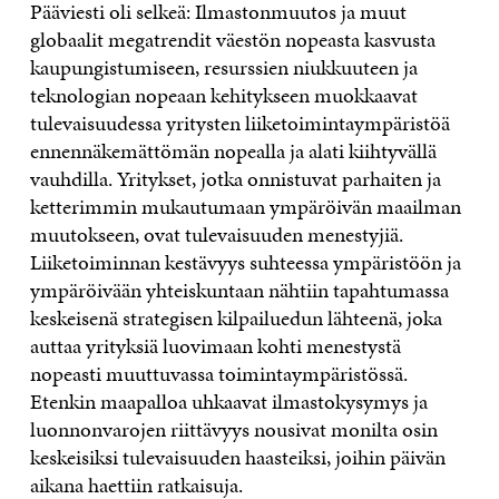
Pääviesti oli selkeä: Ilmastonmuutos ja muut
globaalit megatrendit väestön nopeasta kasvusta
kaupungistumiseen, resurssien niukkuuteen ja
teknologian nopeaan kehitykseen muokkaavat
tulevaisuudessa yritysten liiketoimintaympäristöä
ennennäkemättömän nopealla ja alati kiihtyvällä
vauhdilla. Yritykset, jotka onnistuvat parhaiten ja
ketterimmin mukautumaan ympäröivän maailman
muutokseen, ovat tulevaisuuden menestyjiä.
Liiketoiminnan kestävyys suhteessa ympäristöön ja
ympäröivään yhteiskuntaan nähtiin tapahtumassa
keskeisenä strategisen kilpailuedun lähteenä, joka
auttaa yrityksiä luovimaan kohti menestystä
nopeasti muuttuvassa toimintaympäristössä.
Etenkin maapalloa uhkaavat ilmastokysymys ja
luonnonvarojen riittävyys nousivat monilta osin
keskeisiksi tulevaisuuden haasteiksi, joihin päivän
aikana haettiin ratkaisuja.