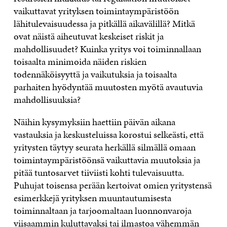
vaikuttavat yrityksen toimintaympäristöön
lähitulevaisuudessa ja pitkällä aikavälillä? Mitkä
ovat näistä aiheutuvat keskeiset riskit ja
mahdollisuudet? Kuinka yritys voi toiminnallaan
toisaalta minimoida näiden riskien
todennäköisyyttä ja vaikutuksia ja toisaalta
parhaiten hyödyntää muutosten myötä avautuvia
mahdollisuuksia?
Näihin kysymyksiin haettiin päivän aikana
vastauksia ja keskusteluissa korostui selkeästi, että
yritysten täytyy seurata herkällä silmällä omaan
toimintaympäristöönsä vaikuttavia muutoksia ja
pitää tuntosarvet tiiviisti kohti tulevaisuutta.
Puhujat toisensa perään kertoivat omien yritystensä
esimerkkejä yrityksen muuntautumisesta
toiminnaltaan ja tarjoomaltaan luonnonvaroja
viisaammin kuluttavaksi tai ilmastoa vähemmän