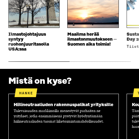
U
D
U
U
D
E
D
U
E
S
E
D
S
S
S
E
S
A
S
S
A
I
A
S
Ilmastojohtajuus
Maailma herää
Susta
I
K
I
A
syntyy
ilmastonmuutokseen ─
Day 
K
K
K
I
ruohonjuuritasolla
Suomen aika toimia!
tiis
K
U
K
K
USA:ssa
U
N
U
K
N
A
N
U
A
S
A
N
S
S
S
A
S
A
S
S
Mistä on kyse?
A
A
S
A
HANKE
Hiilineutraaliuden rakennuspalikat yrityksille
Ko
Tulevaisuuden markkinoilla menestyvät parhaiten ne
Tämä
yritykset, jotka ensimmäisenä pystyvät hyödyntämään
päät
hiilineutraaliuden tuomat liiketoimintamahdollisuudet.
tule
haas