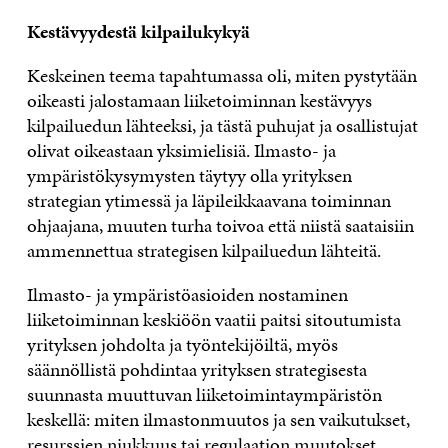
Kestävyydestä kilpailukykyä
Keskeinen teema tapahtumassa oli, miten pystytään
oikeasti jalostamaan liiketoiminnan kestävyys
kilpailuedun lähteeksi, ja tästä puhujat ja osallistujat
olivat oikeastaan yksimielisiä. Ilmasto- ja
ympäristökysymysten täytyy olla yrityksen
strategian ytimessä ja läpileikkaavana toiminnan
ohjaajana, muuten turha toivoa että niistä saataisiin
ammennettua strategisen kilpailuedun lähteitä.
Ilmasto- ja ympäristöasioiden nostaminen
liiketoiminnan keskiöön vaatii paitsi sitoutumista
yrityksen johdolta ja työntekijöiltä, myös
säännöllistä pohdintaa yrityksen strategisesta
suunnasta muuttuvan liiketoimintaympäristön
keskellä: miten ilmastonmuutos ja sen vaikutukset,
resurssien niukkuus tai regulaation muutokset