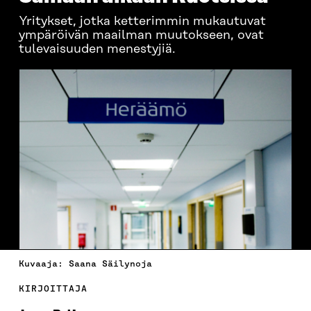
Yritykset, jotka ketterimmin mukautuvat
ympäröivän maailman muutokseen, ovat
tulevaisuuden menestyjiä.
Kuvaaja: Saana Säilynoja
KIRJOITTAJA