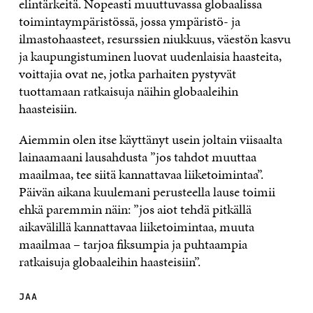
elintärkeitä. Nopeasti muuttuvassa globaalissa
toimintaympäristössä, jossa ympäristö- ja
ilmastohaasteet, resurssien niukkuus, väestön kasvu
ja kaupungistuminen luovat uudenlaisia haasteita,
voittajia ovat ne, jotka parhaiten pystyvät
tuottamaan ratkaisuja näihin globaaleihin
haasteisiin.
Aiemmin olen itse käyttänyt usein joltain viisaalta
lainaamaani lausahdusta ”jos tahdot muuttaa
maailmaa, tee siitä kannattavaa liiketoimintaa”.
Päivän aikana kuulemani perusteella lause toimii
ehkä paremmin näin: ”jos aiot tehdä pitkällä
aikavälillä kannattavaa liiketoimintaa, muuta
maailmaa – tarjoa fiksumpia ja puhtaampia
ratkaisuja globaaleihin haasteisiin”.
JAA