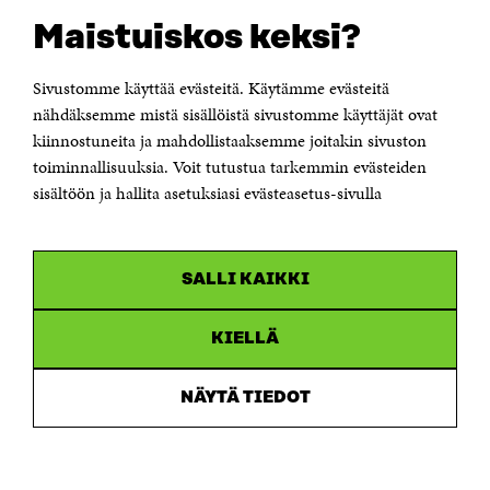
Suomen itsenäisyyden juhlarahasto Sitra
Maistuiskos keksi?
Itämerenkatu 11-13, PL 160,
00181 Helsinki
Sivustomme käyttää evästeitä. Käytämme evästeitä
Puhelin +358 294 618 991
Sähköpostiosoite
nähdäksemme mistä sisällöistä sivustomme käyttäjät ovat
etunimi.sukunimi@sitra.fi tai sitra@sitra.fi
kiinnostuneita ja mahdollistaaksemme joitakin sivuston
toiminnallisuuksia. Voit tutustua tarkemmin evästeiden
Saapumisohjeet
sisältöön ja hallita asetuksiasi evästeasetus-sivulla
Y-tunnus 0202132-3
OLEMME NÄISSÄ SOMEISSA
SALLI KAIKKI
Facebook
Avautuu
uudessa
Linkedin
ikkunassa
KIELLÄ
Avautuu
uudessa
Youtube
ikkunassa
Avautuu
NÄYTÄ TIEDOT
uudessa
Instagram
ikkunassa
Avautuu
uudessa
ikkunassa