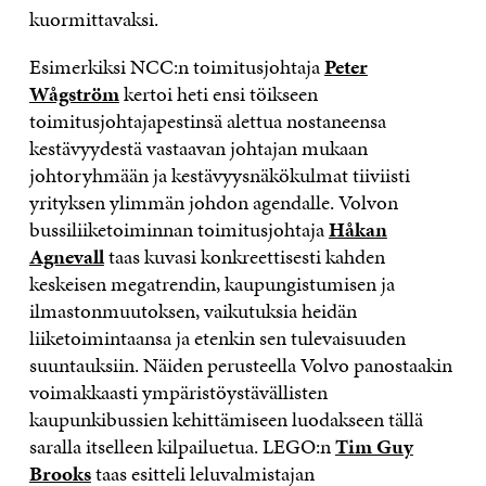
kuormittavaksi.
Esimerkiksi NCC:n toimitusjohtaja
Peter
Wågström
kertoi heti ensi töikseen
toimitusjohtajapestinsä alettua nostaneensa
kestävyydestä vastaavan johtajan mukaan
johtoryhmään ja kestävyysnäkökulmat tiiviisti
yrityksen ylimmän johdon agendalle. Volvon
bussiliiketoiminnan toimitusjohtaja
Håkan
Agnevall
taas kuvasi konkreettisesti kahden
keskeisen megatrendin, kaupungistumisen ja
ilmastonmuutoksen, vaikutuksia heidän
liiketoimintaansa ja etenkin sen tulevaisuuden
suuntauksiin. Näiden perusteella Volvo panostaakin
voimakkaasti ympäristöystävällisten
kaupunkibussien kehittämiseen luodakseen tällä
saralla itselleen kilpailuetua. LEGO:n
Tim Guy
Brooks
taas esitteli leluvalmistajan