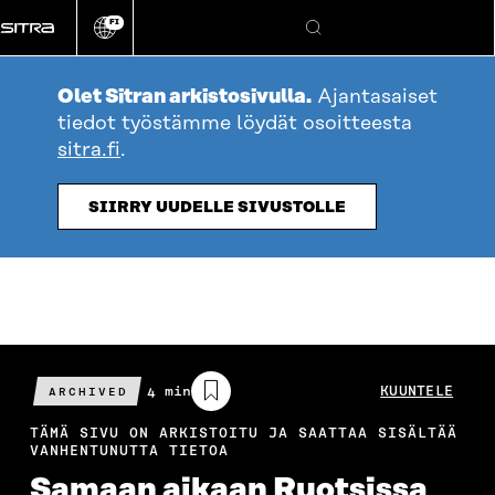
Siirry
FI
suoraan
Vaihda
Hae
sivuston
sisältöön
kieli
Olet Sitran arkistosivulla.
Ajantasaiset
tiedot työstämme löydät osoitteesta
sitra.fi
.
SIIRRY UUDELLE SIVUSTOLLE
Arvioitu
4 min
KUUNTELE
ARCHIVED
lukuaika
TÄMÄ SIVU ON ARKISTOITU JA SAATTAA SISÄLTÄÄ
VANHENTUNUTTA TIETOA
Samaan aikaan Ruotsissa