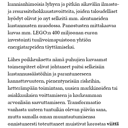
kunnianhimoisia lyhyen ja pitkän aikavälin ilmasto-
ja resurssitehokkuustavoitteita, joiden taloudelliset
hyödyt olivat jo nyt selkeitä mm. alentuneiden
kustannusten muodossa. Panostusten mittakaavaa
kuvaa mm. LEGO:n 400 miljoonan euron
investointi tuulivoimapuistoon yhtiön
energiatarpeiden täyttämiseksi.
Lähes poikkeuksetta nämä puhujien kuvaamat
toimenpiteet olivat johtaneet paitsi selkeisiin
kustannussäästöihin ja parantuneeseen
kannattavuuteen, pienentyneisiin riskeihin,
ketterämpään toimintaan, uusien markkinoiden tai
asiakkuuksien voittamiseen ja korkeamman
arvonlisän saavuttamiseen. Transformaatio
vanhasta uuteen tuntuikin olevan päivän sana,
mutta samalla oman muuntautumisensa
onnistuneesti toteuttaneet muistivat korostaa
viittä