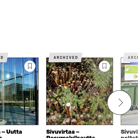
ED
ARCHIVED
AR
 – Uutta
Sivuvirtaa –
Sivuvi