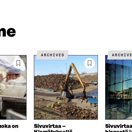
K
K
A
E
Ö
R
D
P
T
I
O
I
me
N
S
K
I
T
K
S
I
E
S
L
L
Ä
L
I
ARCHIVED
ARCHIV
A
A
N
V
A
L
A
V
I
U
A
N
T
U
K
U
T
K
U
U
I
U
U
U
U
D
U
E
D
S
E
uoka on
Sivuvirtaa –
Sivuvirtaa
S
S