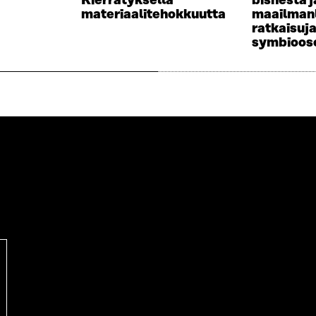
Kierrätyksellä
bisnestä j
A
S
materiaalitehokkuutta
maailman
I
A
ratkaisuja 
K
I
symbioose
K
K
U
K
N
U
A
N
S
A
S
S
A
S
A