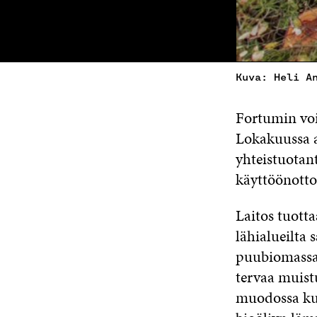
Kuva: Heli A
Fortumin voi
Lokakuussa 
yhteistuotan
käyttöönotto
Laitos tuott
lähialueilta
puubiomassas
tervaa muistu
muodossa kui