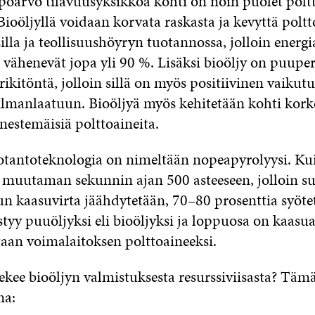
pöarvo tilavuusyksikköä kohti on noin puolet polt
Bioöljyllä voidaan korvata raskasta ja kevyttä poltt
illa ja teollisuushöyryn tuotannossa, jolloin ener
vähenevät jopa yli 90 %. Lisäksi bioöljy on puupe
ikitöntä, jolloin sillä on myös positiivinen vaikutu
 ilmanlaatuun. Bioöljyä myös kehitetään kohti kork
nestemäisiä polttoaineita.
otantoteknologia on nimeltään nopeapyrolyysi. Ku
muutaman sekunnin ajan 500 asteeseen, jolloin suu
un kaasuvirta jäähdytetään, 70–80 prosenttia syöte
istyy puuöljyksi eli bioöljyksi ja loppuosa on kaasua
taan voimalaitoksen polttoaineeksi.
tekee bioöljyn valmistuksesta resurssiviisasta? Tä
ma: