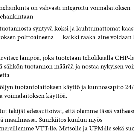
nehankinta on vahvasti integroitu voimalaitoksen
nehankintaan
 tuotannosta syntyvä koksi ja lauhtumattomat kaas
toksen polttoaineena — kaikki raaka-aine voidaan 
arvitsee lämpöä, joka tuotetaan tehokkaalla CHP-l
ää sähkön tuotannon määrää ja nostaa nykyisen vo
etta
öljyn tuotantolaitoksen käyttö ja kunnossapito 24
a voimalaitoksen käyttöä.
ut tekijät edesauttoivat, että olemme tässä vaihees
ä maailmassa. Suurkiitos kuuluu myös
nereillemme VTT:lle, Metsolle ja UPM:lle sekä suo