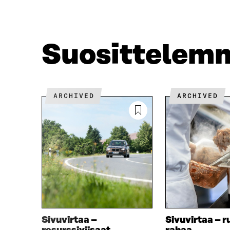
E
T
B
T
O
E
O
R
Suosittelem
K
I
I
S
S
S
S
Ä
A
A
ARCHIVED
ARCHIVED
A
V
V
A
A
U
U
T
T
U
U
U
U
U
U
U
U
D
D
E
E
S
S
S
Sivuvirtaa –
Sivuvirtaa – r
S
A