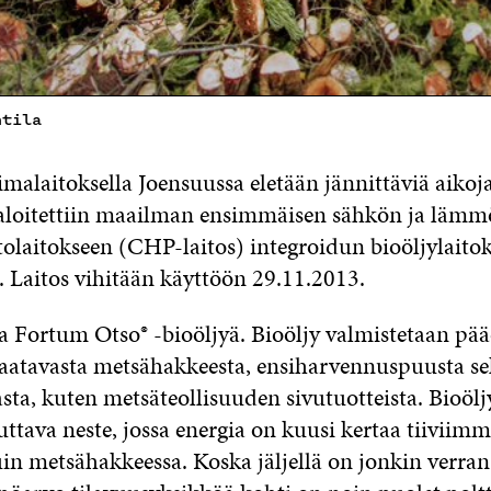
ntila
malaitoksella Joensuussa eletään jännittäviä aikoja
aloitettiin maailman ensimmäisen sähkön ja läm
tolaitokseen (CHP-laitos) integroidun bioöljylaito
. Laitos vihitään käyttöön 29.11.2013.
aa Fortum Otso® -bioöljyä. Bioöljy valmistetaan pää
 saatavasta metsähakkeesta, ensiharvennuspuusta s
ta, kuten metsäteollisuuden sivutuotteista. Bioölj
ttava neste, jossa energia on kuusi kertaa tiiviim
n metsähakkeessa. Koska jäljellä on jonkin verran 