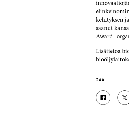
innovaatiojär
elinkeinomin
kehityksen j
saanut kansa
Award -organ
Lisätietoa bi
bioöljylaito
JAA
J
J
A
A
A
A
F
T
A
W
C
I