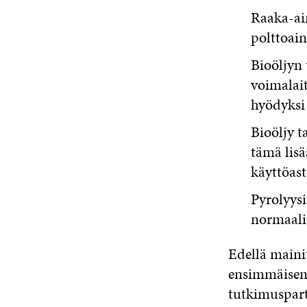
Raaka-ai
polttoai
Bioöljyn
voimalai
hyödyksi
Bioöljy t
tämä lis
käyttöast
Pyrolyysi
normaali
Edellä mainit
ensimmäisen
tutkimuspart