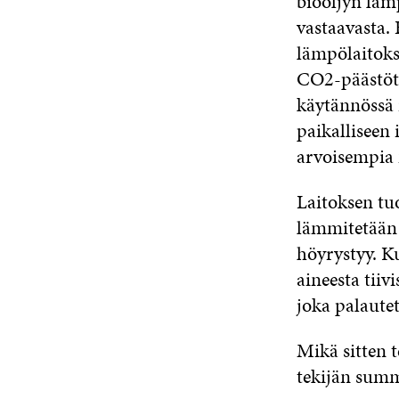
bioöljyn läm
vastaavasta. 
lämpölaitoks
CO2-päästöt 
käytännössä r
paikalliseen
arvoisempia 
Laitoksen tu
lämmitetään 
höyrystyy. K
aineesta tiiv
joka palaute
Mikä sitten 
tekijän sum