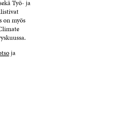
sekä Työ- ja
istivat
ys on myös
 Climate
yyskuussa.
otso
ja