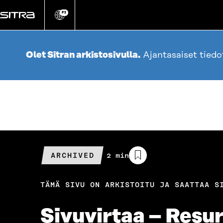
Siirry
suoraan
FI
Vaihda
sivuston
sisältöön
kieli
Olet Sitran arkistosivulla.
Ajantasaiset tied
ARCHIVED
Arvioitu
2 min
lukuaika
TÄMÄ SIVU ON ARKISTOITU JA SAATTAA S
Sivuvirtaa – Resu