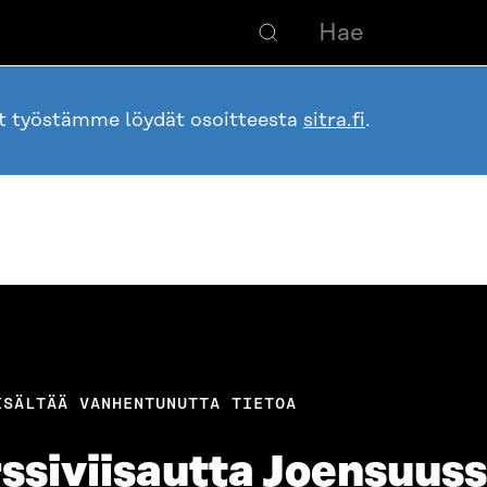
ot työstämme löydät osoitteesta
sitra.fi
.
ISÄLTÄÄ VANHENTUNUTTA TIETOA
rssiviisautta Joensuus