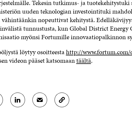
jestelmälle. Tekesin tutkimus- ja tuotekehitystuki 
isteriön uuden teknologian investointituki mahdoll
a vähintäänkin nopeuttivat kehitystä. Edelläkävijy
invälistä tunnustusta, kun Global District Energy
isaatio myönsi Fortumille innovaatiopalkinnon s
oöljystä löytyy osoitteesta
http://www.fortum.com/
ksen videon pääset katsomaan
täältä
.
J
J
K
A
A
O
A
A
P
L
S
I
I
Ä
O
N
H
I