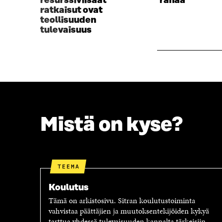
resurssiviisaat
rahaa
A
I
ratkaisut ovat
I
K
teollisuuden
K
K
tulevaisuus
K
U
U
N
N
A
A
S
S
S
S
A
A
Mistä on kyse?
TEEMA
Koulutus
Tämä on arkistosivu. Sitran koulutustoiminta
vahvistaa päättäjien ja muutoksentekijöiden kykyä
tarttua yhdessä tulevaisuuden kannalta tärkeisiin