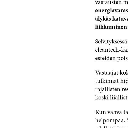
vastausten 
energiavaras
älykäs katuva
liikkuminen
Selvityksessä
cleantech-kä
esteiden pois
Vastaajat kok
tulkinnat hi
rajallisten r
koski liialli
Kun vahva ta
helpompaa. S