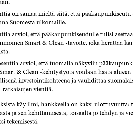
aan.
ttia on samaa mieltä siitä, että pääkaupunkiseutu 
una Suomesta ulkomaille.
ttia arvioi, että pääkaupunkiseudulle tulisi asettaa
imoinen Smart & Clean -tavoite, joka herättää kan
sta.
senttia arvioi, että tuomalla näkyviin pääkaupunk
Smart & Clean -kehitystyötä voidaan lisätä alueen
lisenä investointikohteena ja vauhdittaa suomalais
-ratkaisujen vientiä.
sista käy ilmi, hankkeella on kaksi ulottuvuutta: t
sta ja sen kehittämisestä, toisaalta jo tehdyn ja vi
si tekemisestä.