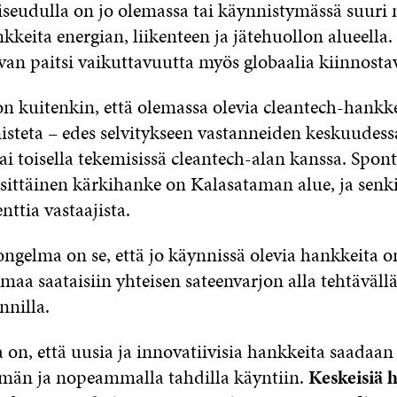
eudulla on jo olemassa tai käynnistymässä suuri
keita energian, liikenteen ja jätehuollon alueella.
van paitsi vaikuttavuutta myös globaalia kiinnosta
 kuitenkin, että olemassa olevia cleantech-hankke
nisteta – edes selvitykseen vastanneiden keskuudess
tai toisella tekemisissä cleantech-alan kanssa. Spont
sittäinen kärkihanke on Kalasataman alue, ja senk
nttia vastaajista.
ongelma on se, että jo käynnissä olevia hankkeita o
maa saataisiin yhteisen sateenvarjon alla tehtävällä
nnilla.
 on, että uusia ja innovatiivisia hankkeita saadaan
män ja nopeammalla tahdilla käyntiin.
Keskeisiä 