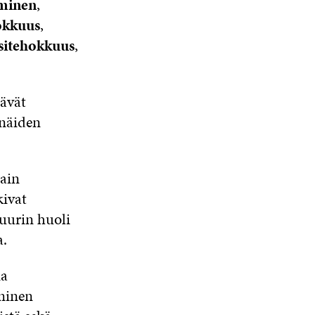
äminen
,
okkuus
,
ssitehokkuus
,
tävät
 näiden
lain
kivat
suurin huoli
a.
na
minen