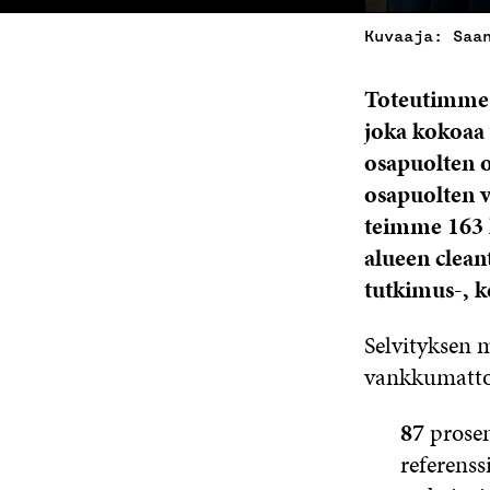
Kuvaaja: Saa
Toteutimme 
joka kokoaa
osapuolten 
osapuolten v
teimme 163 h
alueen cleant
tutkimus-, k
Selvityksen m
vankkumatto
87
prosen
referenssi