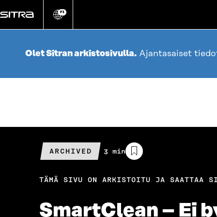
Siirry
suoraan
FI
Vaihda
sivuston
sisältöön
kieli
Olet Sitran arkistosivulla.
Ajantasaiset tied
ARCHIVED
Arvioitu
3 min
lukuaika
TÄMÄ SIVU ON ARKISTOITU JA SAATTAA S
SmartClean – Ei by