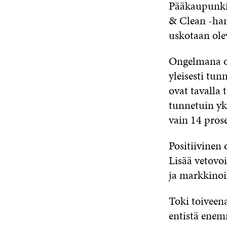
Pääkaupunkis
& Clean -hank
uskotaan ole
Ongelmana on
yleisesti tun
ovat tavalla 
tunnetuin yk
vain 14 prose
Positiivinen 
Lisää vetovoi
ja markkinoi
Toki toiveena
entistä enem