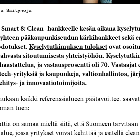
na Säilynoja
Smart & Clean -hankkeelle kesän aikana kyselyt
 yhteen pääkaupunkiseudun kärkihankkeet sekä e
odotukset.
Kyselytutkimuksen tulokset
ovat osoitu
ahvasta sitoutumisesta yhteistyöhön
. Kyselytutki
aastattelua, ja vastausprosentti oli 70. Vastaajat 
ech-yrityksiä ja kaupunkeja, valtionhallintoa, jär
ehitys- ja innovaatiotoimijoita.
ukaan kaikki referenssialueen päätavoitteet saavat 
man tuen:
ttia on samaa mieltä siitä, että Suomeen tarvitaan
alue, jossa yritykset voivat kehittää ja esitellä clea