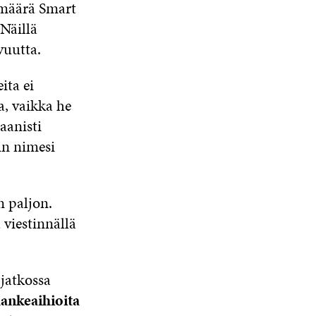
 määrä Smart
N
 Näillä
A
S
vuutta.
S
A
ita ei
a, vaikka he
aanisti
in nimesi
n paljon.
 viestinnällä
 jatkossa
hankeaihioita