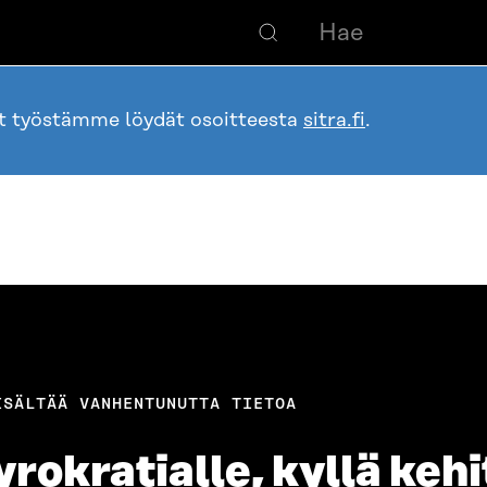
ot työstämme löydät osoitteesta
sitra.fi
.
ISÄLTÄÄ VANHENTUNUTTA TIETOA
rokratialle, kyllä kehi