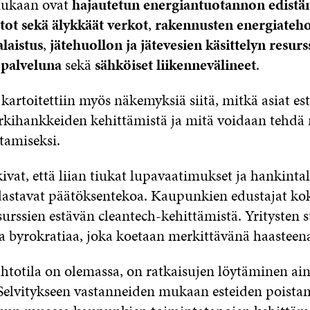
mukaan ovat
hajautetun energiantuotannon edist
tot sekä älykkäät verkot
,
rakennusten energiateh
laistus
,
jätehuollon ja jätevesien käsittelyn resur
 palveluna
sekä
sähköiset liikennevälineet
.
 kartoitettiin myös näkemyksiä siitä, mitkä asiat es
rkihankkeiden kehittämistä ja mitä voidaan tehdä
tamiseksi.
ivat, että liian tiukat lupavaatimukset ja hankinta
dastavat päätöksentekoa. Kaupunkien edustajat ko
esurssien estävän cleantech-kehittämistä. Yritysten 
sta byrokratiaa, joka koetaan merkittävänä haasteen
htotila on olemassa, on ratkaisujen löytäminen ai
elvitykseen vastanneiden mukaan esteiden poista