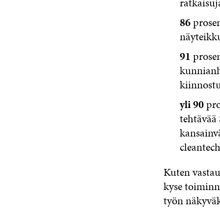
ratkaisuj
86
prosen
näyteikk
91
prosen
kunnianh
kiinnostu
yli 90
pro
tehtävää 
kansainvä
cleantech
Kuten vastauk
kyse toiminna
työn näkyväk