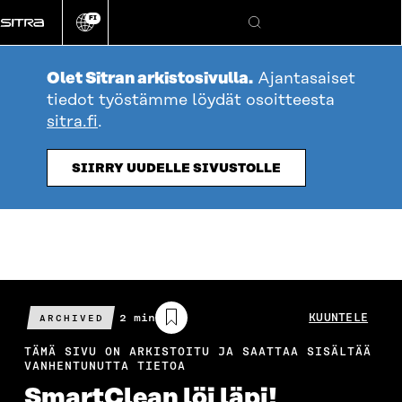
Siirry
FI
suoraan
Vaihda
Hae
sivuston
sisältöön
kieli
Olet Sitran arkistosivulla.
Ajantasaiset
tiedot työstämme löydät osoitteesta
sitra.fi
.
SIIRRY UUDELLE SIVUSTOLLE
Arvioitu
2 min
KUUNTELE
ARCHIVED
lukuaika
TÄMÄ SIVU ON ARKISTOITU JA SAATTAA SISÄLTÄÄ
VANHENTUNUTTA TIETOA
SmartClean löi läpi!