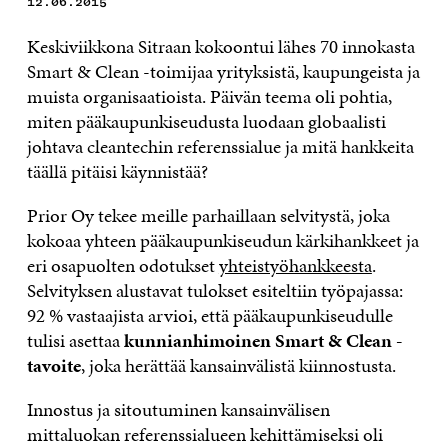
12.06.2015
Keskiviikkona Sitraan kokoontui lähes 70 innokasta
Smart & Clean -toimijaa yrityksistä, kaupungeista ja
muista organisaatioista. Päivän teema oli pohtia,
miten pääkaupunkiseudusta luodaan globaalisti
johtava cleantechin referenssialue ja mitä hankkeita
täällä pitäisi käynnistää?
Prior Oy tekee meille parhaillaan selvitystä, joka
kokoaa yhteen pääkaupunkiseudun kärkihankkeet ja
eri osapuolten odotukset
yhteistyöhankkeesta
.
Selvityksen alustavat tulokset esiteltiin työpajassa:
92 % vastaajista arvioi, että pääkaupunkiseudulle
tulisi asettaa
kunnianhimoinen Smart & Clean -
tavoite
, joka herättää kansainvälistä kiinnostusta.
Innostus ja sitoutuminen kansainvälisen
mittaluokan referenssialueen kehittämiseksi oli