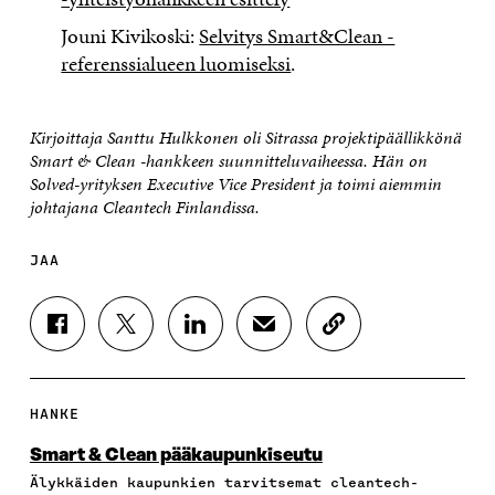
Jouni Kivikoski:
Selvitys Smart&Clean -
referenssialueen luomiseksi
.
Kirjoittaja Santtu Hulkkonen oli Sitrassa projektipäällikkönä
Smart & Clean -hankkeen suunnitteluvaiheessa. Hän on
Solved-yrityksen Executive Vice President ja toimi aiemmin
johtajana Cleantech Finlandissa.
JAA
J
J
J
J
K
A
A
A
A
O
A
A
A
A
P
F
T
L
S
I
A
W
I
Ä
O
HANKE
C
I
N
H
I
E
T
K
K
A
Smart & Clean pääkaupunkiseutu
B
T
E
Ö
R
Älykkäiden kaupunkien tarvitsemat cleantech-
O
E
D
P
T