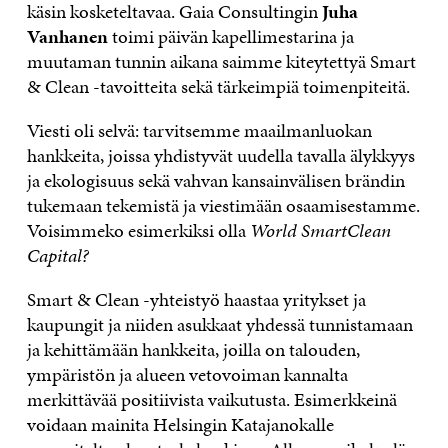
käsin kosketeltavaa. Gaia Consultingin
Juha
Vanhanen
toimi päivän kapellimestarina ja
muutaman tunnin aikana saimme kiteytettyä Smart
& Clean -tavoitteita sekä tärkeimpiä toimenpiteitä.
Viesti oli selvä: tarvitsemme maailmanluokan
hankkeita, joissa yhdistyvät uudella tavalla älykkyys
ja ekologisuus sekä vahvan kansainvälisen brändin
tukemaan tekemistä ja viestimään osaamisestamme.
Voisimmeko esimerkiksi olla
World SmartClean
Capital?
Smart & Clean -yhteistyö haastaa yritykset ja
kaupungit ja niiden asukkaat yhdessä tunnistamaan
ja kehittämään hankkeita, joilla on talouden,
ympäristön ja alueen vetovoiman kannalta
merkittävää positiivista vaikutusta. Esimerkkeinä
voidaan mainita Helsingin Katajanokalle