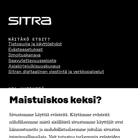
NÄITÄKÖ ETSIT?
Tietosuoja ja käyttöehdot
Evästeasetukset
Ilmoituskanava
Saavutettavuusseloste
Asiakirjajulkisuuskuvaus
Sitran digitaalinen viestintä ja verkkopalvelut
OTA YHTEYTTÄ
Suomen itsenäisyyden juhlarahasto Sitra
Maistuiskos keksi?
Itämerenkatu 11-13, PL 160,
00181 Helsinki
Sivustomme käyttää evästeitä. Käytämme evästeitä
Puhelin +358 294 618 991
Sähköpostiosoite
nähdäksemme mistä sisällöistä sivustomme käyttäjät ovat
etunimi.sukunimi@sitra.fi tai sitra@sitra.fi
kiinnostuneita ja mahdollistaaksemme joitakin sivuston
toiminnallisuuksia. Voit tutustua tarkemmin evästeiden
Saapumisohjeet