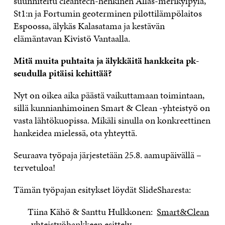
suunniteltu cleantech-henkinen Allas-merikylpylä,
St1:n ja Fortumin geoterminen pilottilämpölaitos
Espoossa, älykäs Kalasatama ja kestävän
elämäntavan Kivistö Vantaalla.
Mitä muita puhtaita ja älykkäitä hankkeita pk-
seudulla pitäisi kehittää?
Nyt on oikea aika päästä vaikuttamaan toimintaan,
sillä kunnianhimoinen Smart & Clean -yhteistyö on
vasta lähtökuopissa. Mikäli sinulla on konkreettinen
hankeidea mielessä, ota yhteyttä.
Seuraava työpaja järjestetään 25.8. aamu
päivällä –
tervetuloa!
Tämän työpajan esitykset löydät SlideSharesta:
Tiina Kähö & Santtu Hulkkonen:
Smart&Clean
-yhteistyöhankkeen esittely