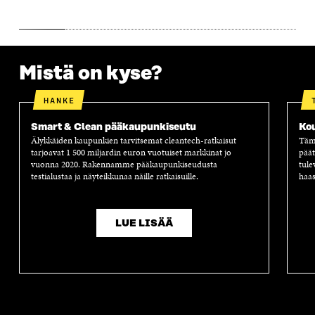
A
S
A
N
S
S
S
A
S
A
S
S
A
A
S
A
Mistä on kyse?
HANKE
Smart & Clean pääkaupunkiseutu
Ko
Älykkäiden kaupunkien tarvitsemat cleantech-ratkaisut
Tämä
tarjoavat 1 500 miljardin euron vuotuiset markkinat jo
päät
vuonna 2020. Rakennamme pääkaupunkiseudusta
tule
testialustaa ja näyteikkunaa näille ratkaisuille.
haas
LUE LISÄÄ