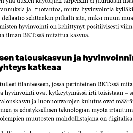
 yhä uusien käyttäjien tarpeisiin ei juurikaan lisä
annuksia ja -tuotantoa, mutta hyvinvointia kylläk
deflaatio selittääkin pitkälti sitä, miksi muun mu
hmisten hyvinvointi on kehittynyt positiivisesti viim
a ilman BKT:ssä mitattua kasvua.
isen talouskasvun ja hyvinvoinni
 yhteys katkeaa
ulleet tilanteeseen, jossa perinteinen BKT:ssä mita
a hyvinvointi ovat kytkeytymässä irti toisistaan –
talouskasvu ja luonnonvarojen kulutus ovat määrät
imien ja edistyksellisen teknologian myötä irtautum
Molempien muutosten mahdollistajana on digitalisaa