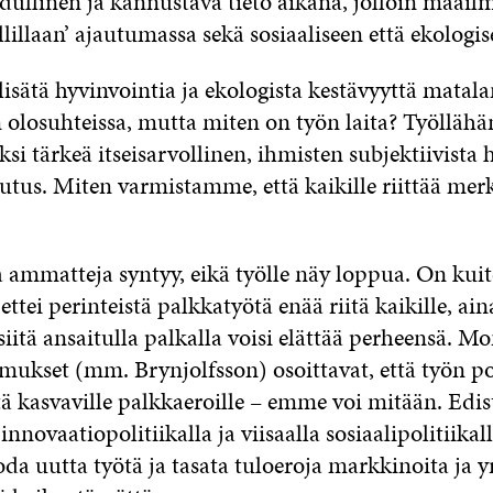
ullinen ja kannustava tieto aikana, jolloin maail
lillaan’ ajautumassa sekä sosiaaliseen että ekologise
isätä hyvinvointia ja ekologista kestävyyttä matal
 olosuhteissa, mutta miten on työn laita? Työllähä
ksi tärkeä itseisarvollinen, ihmisten subjektiivista 
utus. Miten varmistamme, että kaikille riittää merk
a ammatteja syntyy, eikä työlle näy loppua. On kui
ettei perinteistä palkkatyötä enää riitä kaikille, ai
siitä ansaitulla palkalla voisi elättää perheensä. M
mukset (mm. Brynjolfsson) osoittavat, että työn po
ä kasvaville palkkaeroille – emme voi mitään. Edist
 innovaatiopolitiikalla ja viisaalla sosiaalipolitiik
da uutta työtä ja tasata tuloeroja markkinoita ja y