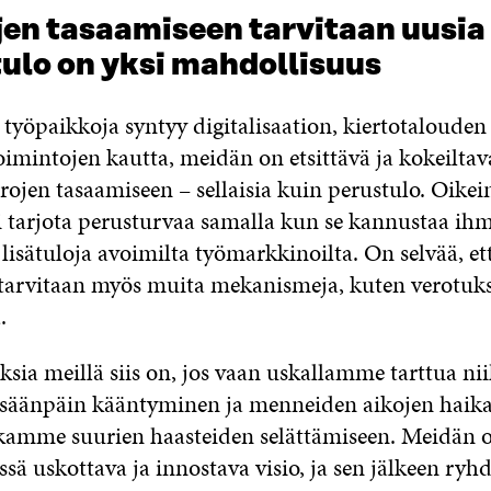
jen tasaamiseen tarvitaan uusia
tulo on yksi mahdollisuus
 työpaikkoja syntyy digitalisaation, kiertotaloude
oimintojen kautta, meidän on etsittävä ja kokeiltav
rojen tasaamiseen – sellaisia kuin perustulo. Oikei
i tarjota perusturvaa samalla kun se kannustaa ihm
isätuloja avoimilta työmarkkinoilta. On selvää, et
tarvitaan myös muita mekanismeja, kuten verotuk
.
sia meillä siis on, jos vaan uskallamme tarttua nii
isäänpäin kääntyminen ja menneiden aikojen haikai
ikamme suurien haasteiden selättämiseen. Meidän o
sä uskottava ja innostava visio, ja sen jälkeen ryhd