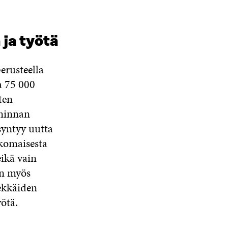
ja työtä
erusteella
a 75 000
ten
iminnan
syntyy uutta
komaisesta
eikä vain
on myös
ekkäiden
ötä.