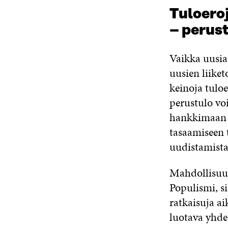
Tuloero
– perus
Vaikka uusia
uusien liiket
keinoja tuloe
perustulo vo
hankkimaan l
tasaamiseen 
uudistamista
Mahdollisuuk
Populismi, s
ratkaisuja a
luotava yhdes