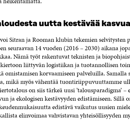
ä heikentämättä.
aloudesta uutta kestävää kasvua 
 voi Sitran ja Rooman klubin tekemien selvitysten p
n seuraavan 14 vuoden (2016 – 2030) aikana jop
kkaa. Nämä työt rakentuvat teknisten ja biopohjais
kiertoon liittyvän logistiikan ja tuotannollisen to
kä omistamisen korvaamiseen palveluilla. Samalla 
aa, mikä myös vähentää tuontiriippuvuuttamme ul
iertotalous on siis tärkeä uusi ’talousparadigma’ – 
vun ja ekologisen kestävyyden edistämiseen. Sillä 
oikeudenmukaisuutta edistävä vaikutus uusien miel
kallista elinvoimaa vahvistavan yhteisöllisyyden my