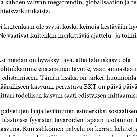
ta kahden vahvan megatrendin, globalisaation ja t
hteisvaikutuksista.
i kuitenkaan ole syytä, koska keinoja kestävään hy
 Ne vaativat kuitenkin merkittäviä ajattelu- ja toim
i meidän on hyväksyttävä, ettei talouskasvu ole
olitiikkamme ensisijainen tavoite, vaan ainoastaan
 edistämiseen. Tämän lisäksi on tärkeä huomioida,
ärälliseen kasvuun perustuva BKT on päivä päivä
tari todellisen kasvun saati edistyksen mittaamis
 palvelujen laaja leviäminen esimerkiksi sosiaalis
y tilastoissa fyysisten tavaroiden tapaan tuotannon
asvuna. Kun sähköinen palvelu on kerran kehitetty