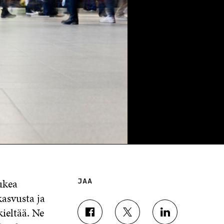
ukea
JAA
kasvusta ja
kieltää. Ne
J
J
J