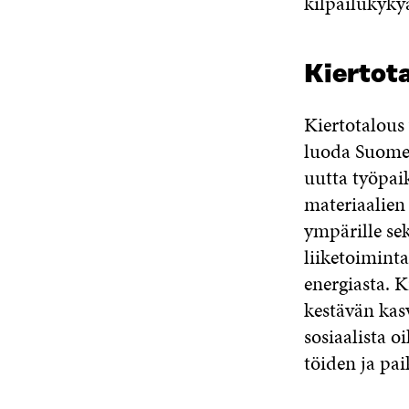
kilpailukyky
Kiertot
Kiertotalous
luoda Suomee
uutta työpai
materiaalien 
ympärille se
liiketoimint
energiasta. K
kestävän kas
sosiaalista 
töiden ja pai