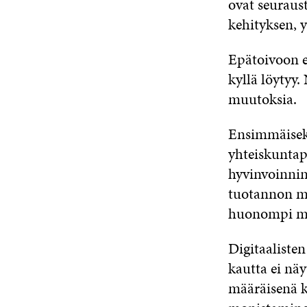
ovat seuraus
kehityksen, y
Epätoivoon e
kyllä löytyy.
muutoksia.
Ensimmäiseks
yhteiskuntap
hyvinvoinnin
tuotannon mä
huonompi mit
Digitaalisten
kautta ei nä
määräisenä k