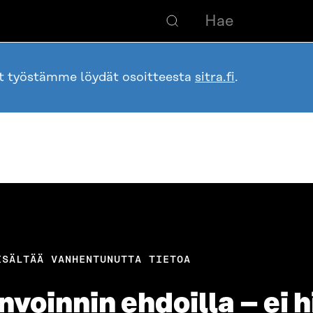
ot työstämme löydät osoitteesta
sitra.fi
.
ISÄLTÄÄ VANHENTUNUTTA TIETOA
voinnin ehdoilla – ei h