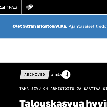
Siirry
suoraan
FI
Vaihda
sivuston
sisältöön
kieli
Olet Sitran arkistosivulla.
Ajantasaiset tied
ARCHIVED
Arvioitu
4 min
lukuaika
TÄMÄ SIVU ON ARKISTOITU JA SAATTAA S
Talouskasvua hyvin