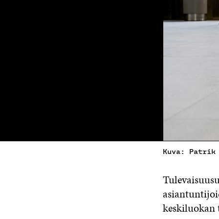
Kuva: Patrik
Tulevaisuusu
asiantuntijoi
keskiluokan t