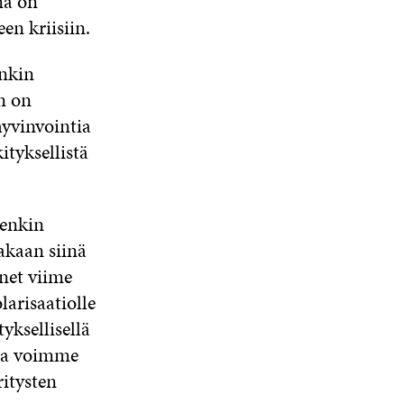
ma on
en kriisiin.
ankin
n on
hyvinvointia
ityksellistä
tenkin
nakaan siinä
onet viime
larisaatiolle
yksellisellä
alla voimme
ritysten