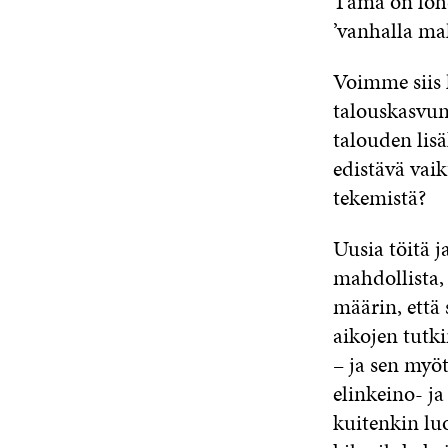
Tämä on lohd
’vanhalla mal
Voimme siis l
talouskasvun
talouden lisä
edistävä vaik
tekemistä?
Uusia töitä j
mahdollista, 
määrin, että 
aikojen tutki
– ja sen myöt
elinkeino- ja
kuitenkin luo