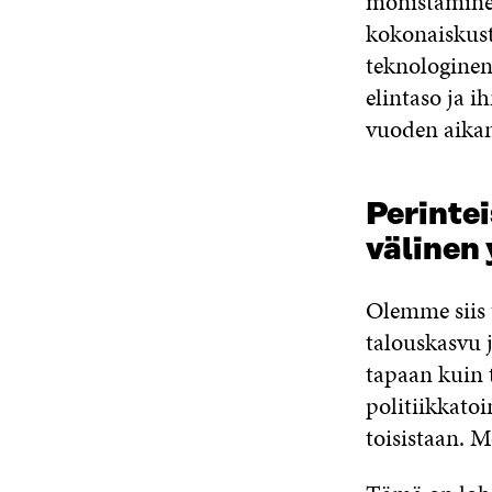
monistaminen
kokonaiskust
teknologinen 
elintaso ja i
vuoden aikan
Perinte
välinen
Olemme siis t
talouskasvu j
tapaan kuin 
politiikkato
toisistaan. 