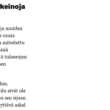
 keinoja
n ja muiden
a uusia
n mitoitettu
isiä
tä tuloerojen
sen
hin.
lu eivät ole
n sen sijaan
yttävä askel