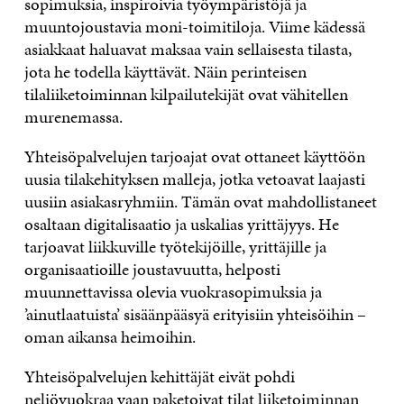
sopimuksia, inspiroivia työympäristöjä ja
muuntojoustavia moni-toimitiloja. Viime kädessä
asiakkaat haluavat maksaa vain sellaisesta tilasta,
jota he todella käyttävät. Näin perinteisen
tilaliiketoiminnan kilpailutekijät ovat vähitellen
murenemassa.
Yhteisöpalvelujen tarjoajat ovat ottaneet käyttöön
uusia tilakehityksen malleja, jotka vetoavat laajasti
uusiin asiakasryhmiin. Tämän ovat mahdollistaneet
osaltaan digitalisaatio ja uskalias yrittäjyys. He
tarjoavat liikkuville työtekijöille, yrittäjille ja
organisaatioille joustavuutta, helposti
muunnettavissa olevia vuokrasopimuksia ja
’ainutlaatuista’ sisäänpääsyä erityisiin yhteisöihin –
oman aikansa heimoihin.
Yhteisöpalvelujen kehittäjät eivät pohdi
neliövuokraa vaan paketoivat tilat liiketoiminnan