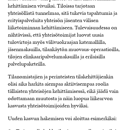
kehittämisen vivuiksi. Tiloissa tarjotaan
yhteisöllistä tunnelmaa, sitä tukevia tapahtumia ja
erityispalveluita yhteisön jäsenten välisen
liiketoiminnan kehittämiseen. Tulevaisuudessa on
nähtävissä, että yhteisötoimijat luovat uusia
tulovirtoja myös välivuokraajan katemallilla,
jäsenmaksuilla, tilankäytön muovaus-operaatioilla,
tilojen elinkaaripalvelumaksuilla ja erilaisilla
palvelupaketeilla.
Tilanomistajien ja perinteisten tilakehittäjienkin
olisi aika harkita aiempaa aktiivisempaa roolia
tällaisten yhteisöjen kehittämisessä, eikä jäädä vain
odottamaan muutosta ja näin luopua liikearvon
kasvusta yhteisötoimijoiden hyväksi.
Uuden kasvun hakemisen voi aloittaa esimerkiksi: