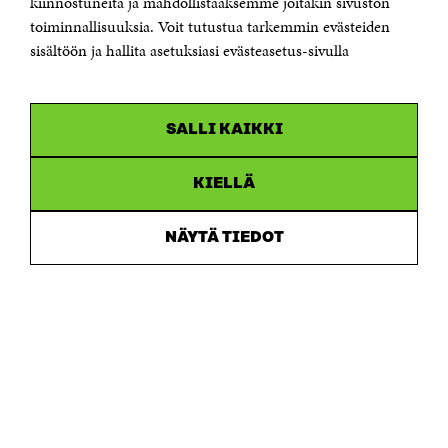
kiinnostuneita ja mahdollistaaksemme joitakin sivuston
toiminnallisuuksia. Voit tutustua tarkemmin evästeiden
Saapumisohjeet
sisältöön ja hallita asetuksiasi evästeasetus-sivulla
Y-tunnus 0202132-3
OLEMME NÄISSÄ SOMEISSA
SALLI KAIKKI
Facebook
Avautuu
uudessa
Linkedin
ikkunassa
KIELLÄ
Avautuu
uudessa
Youtube
ikkunassa
Avautuu
NÄYTÄ TIEDOT
uudessa
Instagram
ikkunassa
Avautuu
uudessa
ikkunassa