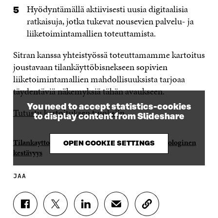
Hyödyntämällä aktiivisesti uusia digitaalisia
ratkaisuja, jotka tukevat nousevien palvelu- ja
liiketoimintamallien toteuttamista.
Sitran kanssa yhteistyössä toteuttamamme kartoitus
joustavaan tilankäyttöbisnekseen sopivien
liiketoimintamallien mahdollisuuksista tarjoaa
täydentäviä näkemyksiä tähän avaukseen.
You need to accept statistics-cookies
Tutustu kartoituksen tuloksiin
.
to display content from Slideshare
Tilankayttopalvelut loppuraportti
from
Sitra / Ekologinen
OPEN COOKIE SETTINGS
kestävyys
JAA
J
J
J
J
K
A
A
A
A
O