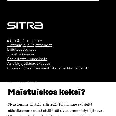
NÄITÄKÖ ETSIT?
Tietosuoja ja käyttöehdot
Evästeasetukset
Ilmoituskanava
Saavutettavuusseloste
Asiakirjajulkisuuskuvaus
Sitran digitaalinen viestintä ja verkkopalvelut
OTA YHTEYTTÄ
Suomen itsenäisyyden juhlarahasto Sitra
Maistuiskos keksi?
Itämerenkatu 11-13, PL 160,
00181 Helsinki
Sivustomme käyttää evästeitä. Käytämme evästeitä
Puhelin +358 294 618 991
Sähköpostiosoite
nähdäksemme mistä sisällöistä sivustomme käyttäjät ovat
etunimi.sukunimi@sitra.fi tai sitra@sitra.fi