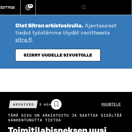
Siirry
FI
suoraan
Vaihda
Hae
sivuston
sisältöön
kieli
Olet Sitran arkistosivulla.
Ajantasaiset
tiedot työstämme löydät osoitteesta
sitra.fi
.
SIIRRY UUDELLE SIVUSTOLLE
Arvioitu
2 min
KUUNTELE
ARCHIVED
lukuaika
TÄMÄ SIVU ON ARKISTOITU JA SAATTAA SISÄLTÄÄ
VANHENTUNUTTA TIETOA
Toimitilabisneksen uusi