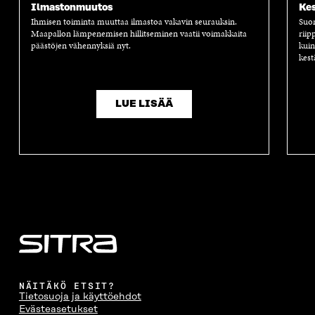
Ilmastonmuutos
Kes
Ihmisen toiminta muuttaa ilmastoa vakavin seurauksin.
Suom
Maapallon lämpenemisen hillitseminen vaatii voimakkaita
riip
päästöjen vähennyksiä nyt.
kuin
kest
LUE LISÄÄ
NÄITÄKÖ ETSIT?
Tietosuoja ja käyttöehdot
Evästeasetukset