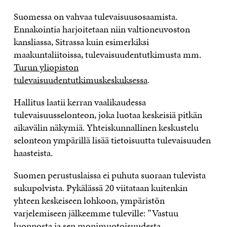
Suomessa on vahvaa tulevaisuusosaamista.
Ennakointia harjoitetaan niin valtioneuvoston
kansliassa, Sitrassa kuin esimerkiksi
maakuntaliitoissa, tulevaisuudentutkimusta mm.
Turun yliopiston
tulevaisuudentutkimuskeskuksessa
.
Hallitus laatii kerran vaalikaudessa
tulevaisuusselonteon, joka luotaa keskeisiä pitkän
aikavälin näkymiä. Yhteiskunnallinen keskustelu
selonteon ympärillä lisää tietoisuutta tulevaisuuden
haasteista.
Suomen perustuslaissa ei puhuta suoraan tulevista
sukupolvista. Pykälässä 20 viitataan kuitenkin
yhteen keskeiseen lohkoon, ympäristön
varjelemiseen jälkeemme tuleville: ”Vastuu
luonnosta ja sen monimuotoisuudesta,