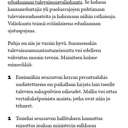
eduskunnan tulevaisuusvaliokunta
. Se kokoaa
kansanedustajia yli puoluerajojen pohtimaan
tulevaisuushaasteita ja hakemaan niihin ratkaisuja.
Valiokunta toimii eräänlaisena eduskunnan
ajatuspajana.
Pohja on siis jo varsin hyvä. Suomessakin
tulevaisuussuuntautuneisuutta voi edelleen
vahvistaa monin tavoin. Mainitsen kolme
esimerkkiä:
Ensinnäkin seuraavan kerran perustuslakia
uudistettaessa on paikallaan kirjata lain tasolle
tulevien sukupolvien oikeudet. Mallia voi ottaa
vertailukelpoisista maista, jotka ovat näin jo
tehneet.
Toiseksi seuraavan hallituksen kannattaa
sujauttaa jonkun ministerin salkkuun