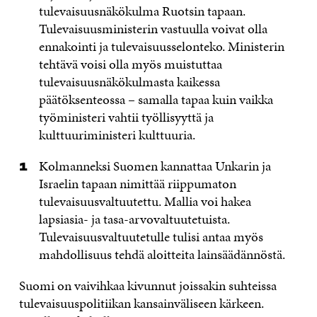
tulevaisuusnäkökulma Ruotsin tapaan.
Tulevaisuusministerin vastuulla voivat olla
ennakointi ja tulevaisuusselonteko. Ministerin
tehtävä voisi olla myös muistuttaa
tulevaisuusnäkökulmasta kaikessa
päätöksenteossa – samalla tapaa kuin vaikka
työministeri vahtii työllisyyttä ja
kulttuuriministeri kulttuuria.
Kolmanneksi Suomen kannattaa Unkarin ja
Israelin tapaan nimittää riippumaton
tulevaisuusvaltuutettu. Mallia voi hakea
lapsiasia- ja tasa-arvovaltuutetuista.
Tulevaisuusvaltuutetulle tulisi antaa myös
mahdollisuus tehdä aloitteita lainsäädännöstä.
Suomi on vaivihkaa kivunnut joissakin suhteissa
tulevaisuuspolitiikan kansainväliseen kärkeen.