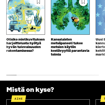
Olisiko mielikuvituksen
Kansalaisten
Uusi 
harjoittelusta hyötyä
metsäpaneeli tukee
kannu
hyvän tulevaisuuden
metsien käytön
kiert
rakentamisessa?
kestävyyttä parantavia
kehit
toimia
markk
Mistä on kyse?
AIHE