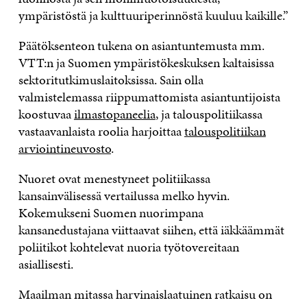
ympäristöstä ja kulttuuriperinnöstä kuuluu kaikille.”
Päätöksenteon tukena on asiantuntemusta mm.
VTT:n ja Suomen ympäristökeskuksen kaltaisissa
sektoritutkimuslaitoksissa. Sain olla
valmistelemassa riippumattomista asiantuntijoista
koostuvaa
ilmastopaneelia
, ja talouspolitiikassa
vastaavanlaista roolia harjoittaa
talouspolitiikan
arviointineuvosto
.
Nuoret ovat menestyneet politiikassa
kansainvälisessä vertailussa melko hyvin.
Kokemukseni Suomen nuorimpana
kansanedustajana viittaavat siihen, että iäkkäämmät
poliitikot kohtelevat nuoria työtovereitaan
asiallisesti.
Maailman mitassa harvinaislaatuinen ratkaisu on