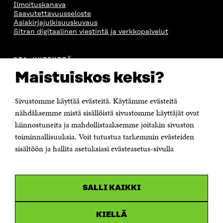
Ilmoituskanava
Saavutettavuusseloste
Asiakirjajulkisuuskuvaus
Sitran digitaalinen viestintä ja verkkopalvelut
OTA YHTEYTTÄ
Suomen itsenäisyyden juhlarahasto Sitra
Maistuiskos keksi?
Itämerenkatu 11-13, PL 160,
00181 Helsinki
Sivustomme käyttää evästeitä. Käytämme evästeitä
Puhelin +358 294 618 991
Sähköpostiosoite
nähdäksemme mistä sisällöistä sivustomme käyttäjät ovat
etunimi.sukunimi@sitra.fi tai sitra@sitra.fi
kiinnostuneita ja mahdollistaaksemme joitakin sivuston
Saapumisohjeet
toiminnallisuuksia. Voit tutustua tarkemmin evästeiden
sisältöön ja hallita asetuksiasi evästeasetus-sivulla
Y-tunnus 0202132-3
OLEMME NÄISSÄ SOMEISSA
SALLI KAIKKI
Facebook
Avautuu
uudessa
Linkedin
ikkunassa
KIELLÄ
Avautuu