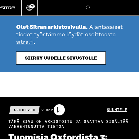
Siirry
FI
suoraan
Vaihda
Hae
sivuston
sisältöön
kieli
Olet Sitran arkistosivulla.
Ajantasaiset
tiedot työstämme löydät osoitteesta
sitra.fi
.
SIIRRY UUDELLE SIVUSTOLLE
Arvioitu
2 min
KUUNTELE
ARCHIVED
lukuaika
TÄMÄ SIVU ON ARKISTOITU JA SAATTAA SISÄLTÄÄ
VANHENTUNUTTA TIETOA
Tuomisia Oxfordista 3: