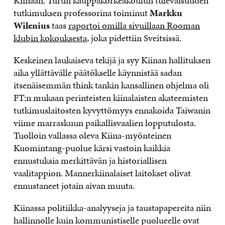
Kiinaan. Turun kauppakorkeakoulun tulevaisuuden
tutkimuksen professorina toiminut
Markku
Wilenius
taas
raportoi omilla sivuillaan Rooman
klubin kokouksesta
, joka pidettiin Sveitsissä.
Keskeinen laukaiseva tekijä ja syy Kiinan hallituksen
aika yllättävälle päätökselle käynnistää sadan
itsenäisemmän think tankin kansallinen ohjelma oli
FT:n mukaan perinteisten kiinalaisten akateemisten
tutkimuslaitosten kyvyttömyys ennakoida Taiwanin
viime marraskuun paikallisvaalien lopputulosta.
Tuolloin vallassa oleva Kiina-myönteinen
Kuomintang-puolue kärsi vastoin kaikkia
ennustuksia merkittävän ja historiallisen
vaalitappion. Mannerkiinalaiset laitokset olivat
ennustaneet jotain aivan muuta.
Kiinassa politiikka-analyyseja ja taustapapereita niin
hallinnolle kuin kommunistiselle puolueelle ovat