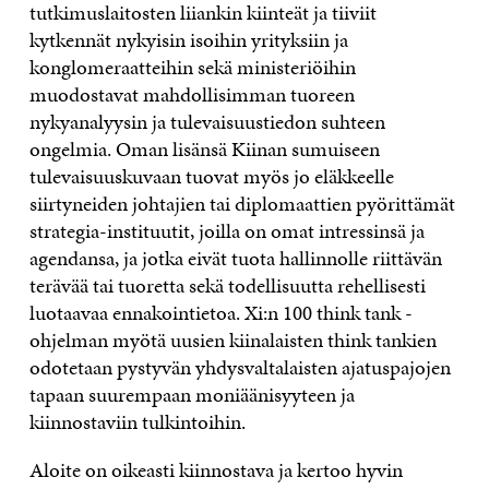
tutkimuslaitosten liiankin kiinteät ja tiiviit
kytkennät nykyisin isoihin yrityksiin ja
konglomeraatteihin sekä ministeriöihin
muodostavat mahdollisimman tuoreen
nykyanalyysin ja tulevaisuustiedon suhteen
ongelmia. Oman lisänsä Kiinan sumuiseen
tulevaisuuskuvaan tuovat myös jo eläkkeelle
siirtyneiden johtajien tai diplomaattien pyörittämät
strategia-instituutit, joilla on omat intressinsä ja
agendansa, ja jotka eivät tuota hallinnolle riittävän
terävää tai tuoretta sekä todellisuutta rehellisesti
luotaavaa ennakointietoa. Xi:n 100 think tank -
ohjelman myötä uusien kiinalaisten think tankien
odotetaan pystyvän yhdysvaltalaisten ajatuspajojen
tapaan suurempaan moniäänisyyteen ja
kiinnostaviin tulkintoihin.
Aloite on oikeasti kiinnostava ja kertoo hyvin