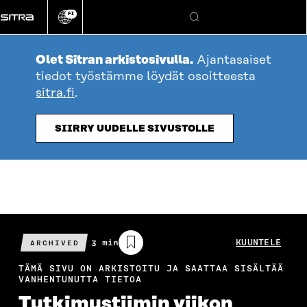
Siirry
FI
suoraan
Vaihda
Hae
sivuston
sisältöön
kieli
Olet Sitran arkistosivulla.
Ajantasaiset
tiedot työstämme löydät osoitteesta
sitra.fi
.
SIIRRY UUDELLE SIVUSTOLLE
Arvioitu
3 min
KUUNTELE
ARCHIVED
lukuaika
TÄMÄ SIVU ON ARKISTOITU JA SAATTAA SISÄLTÄÄ
VANHENTUNUTTA TIETOA
Tutkimustiimin viikon