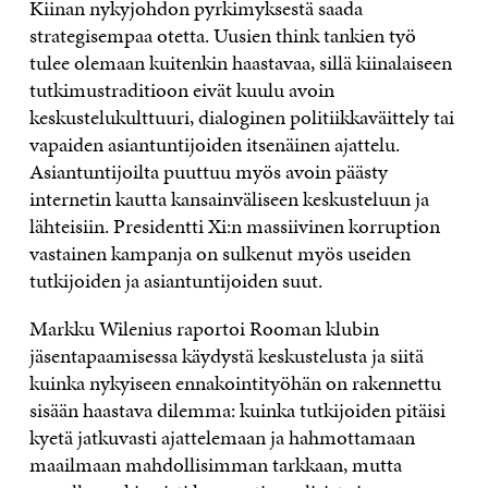
Kiinan nykyjohdon pyrkimyksestä saada
strategisempaa otetta. Uusien think tankien työ
tulee olemaan kuitenkin haastavaa, sillä kiinalaiseen
tutkimustraditioon eivät kuulu avoin
keskustelukulttuuri, dialoginen politiikkaväittely tai
vapaiden asiantuntijoiden itsenäinen ajattelu.
Asiantuntijoilta puuttuu myös avoin päästy
internetin kautta kansainväliseen keskusteluun ja
lähteisiin. Presidentti Xi:n massiivinen korruption
vastainen kampanja on sulkenut myös useiden
tutkijoiden ja asiantuntijoiden suut.
Markku Wilenius raportoi Rooman klubin
jäsentapaamisessa käydystä keskustelusta ja siitä
kuinka nykyiseen ennakointityöhän on rakennettu
sisään haastava dilemma: kuinka tutkijoiden pitäisi
kyetä jatkuvasti ajattelemaan ja hahmottamaan
maailmaan mahdollisimman tarkkaan, mutta