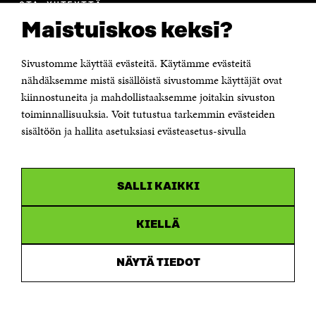
OTA YHTEYTTÄ
Suomen itsenäisyyden juhlarahasto Sitra
Maistuiskos keksi?
Itämerenkatu 11-13, PL 160,
00181 Helsinki
Sivustomme käyttää evästeitä. Käytämme evästeitä
Puhelin +358 294 618 991
Sähköpostiosoite
nähdäksemme mistä sisällöistä sivustomme käyttäjät ovat
etunimi.sukunimi@sitra.fi tai sitra@sitra.fi
kiinnostuneita ja mahdollistaaksemme joitakin sivuston
Saapumisohjeet
toiminnallisuuksia. Voit tutustua tarkemmin evästeiden
sisältöön ja hallita asetuksiasi evästeasetus-sivulla
Y-tunnus 0202132-3
OLEMME NÄISSÄ SOMEISSA
SALLI KAIKKI
Facebook
Avautuu
uudessa
Linkedin
ikkunassa
KIELLÄ
Avautuu
uudessa
Youtube
ikkunassa
Avautuu
NÄYTÄ TIEDOT
uudessa
Instagram
ikkunassa
Avautuu
uudessa
ikkunassa