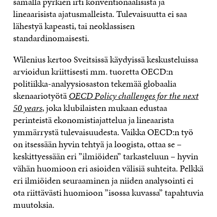
samalla pyrkien irti konventionaalisista ja
lineaarisista ajatusmalleista. Tulevaisuutta ei saa
lähestyä kapeasti, tai neoklassisen
standardinomaisesti.
Wilenius kertoo Sveitsissä käydyissä keskusteluissa
arvioidun kriittisesti mm. tuoretta OECD:n
politiikka-analyysiosaston tekemää globaalia
skenaariotyötä
OECD
Policy challenges for the next
50 years
, joka klubilaisten mukaan edustaa
perinteistä ekonomistiajattelua ja lineaarista
ymmärrystä tulevaisuudesta. Vaikka OECD:n työ
on itsessään hyvin tehtyä ja loogista, ottaa se –
keskittyessään eri ”ilmiöiden” tarkasteluun – hyvin
vähän huomioon eri asioiden välisiä suhteita. Pelkkä
eri ilmiöiden seuraaminen ja niiden analysointi ei
ota riittävästi huomioon ”isossa kuvassa” tapahtuvia
muutoksia.