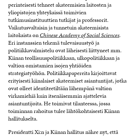
perinteisesti tehneet akateemisien laitosten ja
yliopistojen yhteyksissä toimivien
tutkimusinstituuttien tutkijat ja professorit.
Vaikutusvaltaisin ja tunnetuin akateemisista
laitoksista on
Chinese Academy of Social Sciences
.
Eri instanssien tekemä tulevaisuustyö ja
politiikkavalmistelu ovat läheisesti liittyneet mm.
Kiinan teollisuuspolitiikkaan, ulkopolitiikkaan ja
valtion omistamien isojen yhtiöiden
strategiatyöhön. Politiikkapapereita kirjoittavat
erityisesti kiinalaiset akateemiset asiantuntijat, jotka
ovat olleet identiteetiltään lähempänä valtion
virkamiehiä kuin itsenäisemmin ajattelevia
asiantuntijoita. He toimivat tilanteessa, jossa
toiminnan rahoitus tulee lähtökohtaisesti Kiinan
hallitukselta.
Presidentti Xi:n ja Kiinan hallitus näkee nyt, että