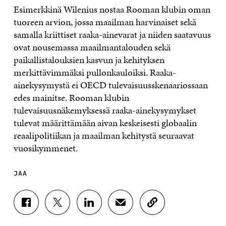
Esimerkkinä Wilenius nostaa Rooman klubin oman
tuoreen arvion, jossa maailman harvinaiset sekä
samalla kriittiset raaka-ainevarat ja niiden saatavuus
ovat nousemassa maailmantalouden sekä
paikallistalouksien kasvun ja kehityksen
merkittävimmäksi pullonkauloiksi. Raaka-
ainekysymystä ei OECD tulevaisuusskenaariossaan
edes mainitse. Rooman klubin
tulevaisuusnäkemyksessä raaka-ainekysymykset
tulevat määrittämään aivan keskeisesti globaalin
reaalipolitiikan ja maailman kehitystä seuraavat
vuosikymmenet.
JAA
J
J
J
J
K
A
A
A
A
O
A
A
A
A
P