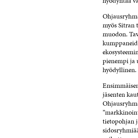
hyödyntää va
Ohjausryhmä 
myös Sitran 
muodon. Tavo
kumppaneiden
ekosysteemin
pienempi ja
hyödyllinen.
Ensimmäisen 
jäsenten kau
Ohjausryhmä 
”markkinoint
tietopohjan j
sidosryhmiää