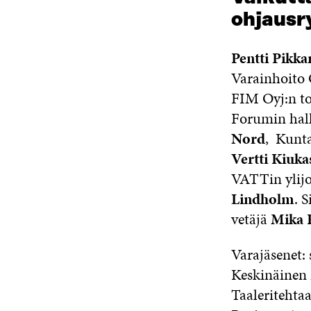
ohjaus
Pentti Pikk
Varainhoito 
FIM Oyj:n t
Forumin hall
Nord
, Kunta
Vertti Kiuka
VATTin ylij
Lindholm
. 
vetäjä
Mika 
Varajäsenet: 
Keskinäinen 
Taaleritehta