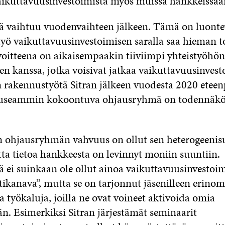
ikuttavuusinvestoimista myös muissa hankkeissaa
vaihtuu vuodenvaihteen jälkeen. Tämä on luonteva
työ vaikuttavuusinvestoimisen saralla saa hieman t
itteena on aikaisempaakin tiiviimpi yhteistyöhön 
 kanssa, jotka voisivat jatkaa vaikuttavuusinvest
 rakennustyötä Sitran jälkeen vuodesta 2020 eteen
 useammin kokoontuva ohjausryhmä on todennäköi
ohjausryhmän vahvuus on ollut sen heterogeenisuu
tta tietoa hankkeesta on levinnyt moniin suuntiin.
ei suinkaan ole ollut ainoa vaikuttavuusinvestoi
ikanava”, mutta se on tarjonnut jäsenilleen erinom
a työkaluja, joilla ne ovat voineet aktivoida omia
n. Esimerkiksi Sitran järjestämät seminaarit