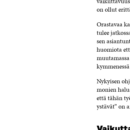
vaikuttavuus
on ollut eritt
Orastavaa ka
tulee jatkoss
sen asiantun
huomiota ett
muutamassa 
kymmenessä 
Nykyisen ohj
monien halua
että tähän t
ystävät” on a
Vaikutt