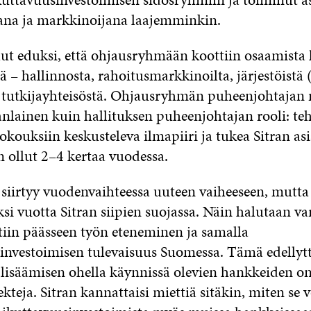
ana ja markkinoijana laajemminkin.
lut eduksi, että ohjausryhmään koottiin osaamista la
ä – hallinnosta, rahoitusmarkkinoilta, järjestöistä
ja tutkijayhteisöstä. Ohjausryhmän puheenjohtajan r
anlainen kuin hallituksen puheenjohtajan rooli: te
okouksiin keskusteleva ilmapiiri ja tukea Sitran asi
 ollut 2–4 kertaa vuodessa.
 siirtyy vuodenvaihteessa uuteen vaiheeseen, mutta 
si vuotta Sitran siipien suojassa. Näin halutaan v
iin päässeen työn eteneminen ja samalla
investoimisen tulevaisuus Suomessa. Tämä edellyt
 lisäämisen ohella käynnissä olevien hankkeiden o
ekteja. Sitran kannattaisi miettiä sitäkin, miten se v