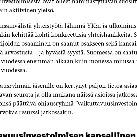
investoimisesta ovat olleet hämmästyttävän suosittu
äin aktiivinen yleisö.
nsainvälistä yhteistyötä lähinnä YK:n ja ulkominis
akin kehittää kohti konkreettisia yhteishankkeita. S
tijoiden osaaminen on saanut osakseen sekä kansai
ä arvostusta – ja hyvästä syystä. Suomessa on saat
vuodessa enemmän aikaan kuin monessa muussa 
vuodessa.
ausryhmän jäsenille on kertynyt paljon tietoa asias
van seurata ja olla mukana näissä asioissa jatkoss
yönsä päättävä ohjausryhmä ”vaikuttavuusinvestoi
rvokas resurssi jatkossakin.
avuusinvestoimisen kansallinen