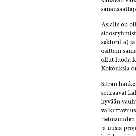
sanansaattaj
Asialle on ol
sidosryhmist
sektorilta) 
osittain sam
ollut luoda k
Kokouksia on
Sitran hanke
seuraavat kak
hyvään vauht
vaikuttavuus
tietoisuuden
ja uusia proj