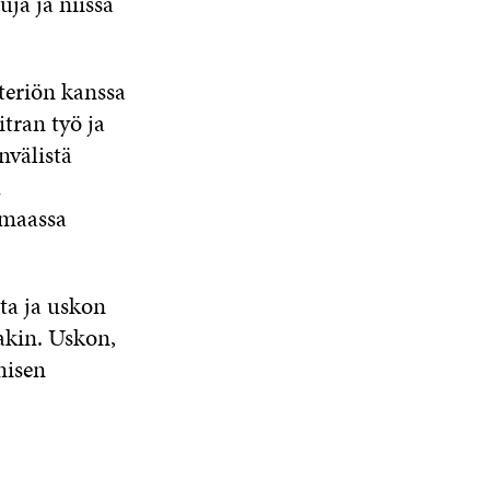
ja ja niissä
teriön kanssa
itran työ ja
nvälistä
u
maassa
ta ja uskon
akin. Uskon,
misen