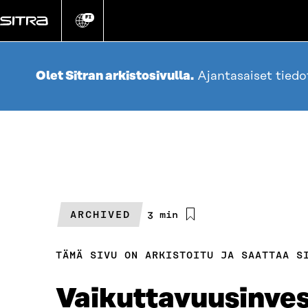
Siirry
suoraan
FI
Vaihda
sivuston
sisältöön
kieli
Olet Sitran arkistosivulla.
Ajantasaiset tied
ARCHIVED
Arvioitu
3 min
lukuaika
TÄMÄ SIVU ON ARKISTOITU JA SAATTAA S
Vaikuttavuus­inve