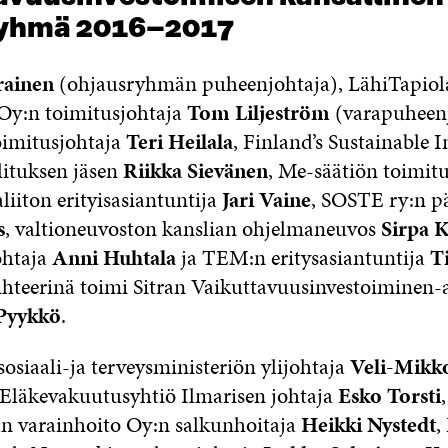
ryhmä 2016–2017
arainen
(ohjausryhmän puheenjohtaja), LähiTapiol
Oy:n toimitusjohtaja
Tom Liljeström
(varapuheenj
oimitusjohtaja
Teri Heilala
, Finland’s Sustainable 
ituksen jäsen
Riikka Sievänen
, Me-säätiön toimit
liiton erityisasiantuntija
Jari Vaine
, SOSTE ry:n pä
s
, valtioneuvoston kanslian ohjelmaneuvos
Sirpa 
ohtaja
Anni Huhtala
ja TEM:n eritysasiantuntija
T
Sihteerinä toimi Sitran Vaikuttavuusinvestoiminen-
Pyykkö
.
sosiaali-ja terveysministeriön ylijohtaja
Veli-Mikk
Eläkevakuutusyhtiö Ilmarisen johtaja
Esko Torsti
,
an varainhoito Oy:n salkunhoitaja
Heikki Nystedt
,