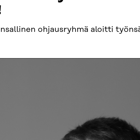
!
sallinen ohjausryhmä aloitti työnsä