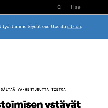
ot työstämme löydät osoitteesta
sitra.fi
.
ISÄLTÄÄ VANHENTUNUTTA TIETOA
stoimisen ystävät