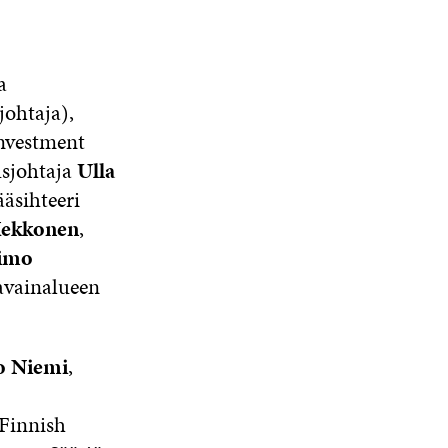
a
ohtaja),
Investment
usjohtaja
Ulla
äsihteeri
Kekkonen
,
imo
avainalueen
o Niemi
,
 Finnish