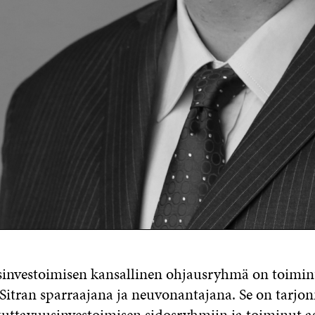
investoimisen kansallinen ohjausryhmä on toimi
Sitran sparraajana ja neuvonantajana. Se on tarjo
uttavuusinvestoimisen sidosryhmiin ja toiminut a