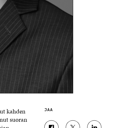
nut kahden
JAA
nnut suoran
sian