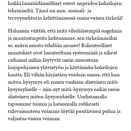
kaikki lainsäädännölliset esteet nopeiden kokeilujen
tekemiseltä. Tämä on mm. sosiaali- ja
terveyssektorin kehittämisessä ensiarvoisen tärkeää!
Haluaisin väittää, että mitä viheliäisempiä ongelmia
ja muutostarpeita kohtaamme, sen tärkeämmäksi
se, miten asioita tehdään nousee! Rakenteelliset
muutokset ovat luonteeltaan systeemisiä ja oikeat
ratkaisut niihin löytyvät usein ainoastaan
laajapohjaisen yhteistyön ja käytännön kokeilujen
kautta. Eli vähän kärjistäen voidaan sanoa, että kun
miten-kysymys oli ennen vanhaan alisteinen mitä-
kysymykselle – niin nyt mitä-kysymys onkin usein
alisteinen miten-kysymykselle. Uudistamalla
tapaamme toimia ja katsomalla rohkeasti
tulevaisuuteen voimme löytää positiivisen polun ja
valjastaa vision voiman.