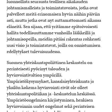
luonnollista seurausta teollisen aikakauden
johtamismalleista ja toimintatavoista, jotka ovat
palvelleet meitä erinomaisen hyvin näihin päiviin
asti, mutta jotka ovat nyt auttamattomasti aikansa
eläneitä. Sen sijaan, että yritämme epätoivoisesti
hallita todellisuuttamme vanhoilla lääkkeillä ja
johtamisopeilla, meidän pitäisi rakentaa rohkeasti
uusi visio ja toimintatavat, joilla on onnistumisen
edellytykset tulevaisuudessa.
Suomen yhteiskuntapoliittinen keskustelu on
perinteisesti pyörinyt talouden ja
hyvinvointivaltion ympärillä.
Ympäristökysymykset, kansalaisyhteiskunta ja
yksilön kokema hyvinvointi eivät ole olleet
yhteiskuntapolitiikan ja -keskustelun keskiössä.
Ympäristöongelmien kärjistyminen, henkisen
hyvinvoinnin uudet ongelmat sekä perinteisen