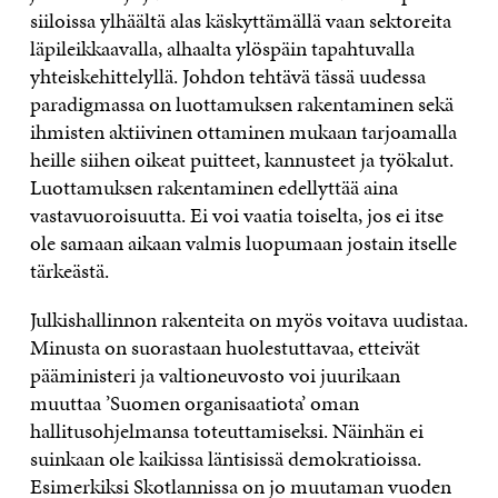
siiloissa ylhäältä alas käskyttämällä vaan sektoreita
läpileikkaavalla, alhaalta ylöspäin tapahtuvalla
yhteiskehittelyllä. Johdon tehtävä tässä uudessa
paradigmassa on luottamuksen rakentaminen sekä
ihmisten aktiivinen ottaminen mukaan tarjoamalla
heille siihen oikeat puitteet, kannusteet ja työkalut.
Luottamuksen rakentaminen edellyttää aina
vastavuoroisuutta. Ei voi vaatia toiselta, jos ei itse
ole samaan aikaan valmis luopumaan jostain itselle
tärkeästä.
Julkishallinnon rakenteita on myös voitava uudistaa.
Minusta on suorastaan huolestuttavaa, etteivät
pääministeri ja valtioneuvosto voi juurikaan
muuttaa ’Suomen organisaatiota’ oman
hallitusohjelmansa toteuttamiseksi. Näinhän ei
suinkaan ole kaikissa läntisissä demokratioissa.
Esimerkiksi Skotlannissa on jo muutaman vuoden