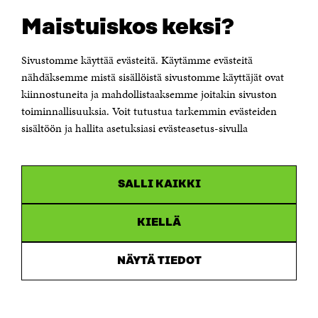
OTA YHTEYTTÄ
Suomen itsenäisyyden juhlarahasto Sitra
Maistuiskos keksi?
Itämerenkatu 11-13, PL 160,
00181 Helsinki
Sivustomme käyttää evästeitä. Käytämme evästeitä
Puhelin +358 294 618 991
Sähköpostiosoite
nähdäksemme mistä sisällöistä sivustomme käyttäjät ovat
etunimi.sukunimi@sitra.fi tai sitra@sitra.fi
kiinnostuneita ja mahdollistaaksemme joitakin sivuston
toiminnallisuuksia. Voit tutustua tarkemmin evästeiden
Saapumisohjeet
sisältöön ja hallita asetuksiasi evästeasetus-sivulla
Y-tunnus 0202132-3
OLEMME NÄISSÄ SOMEISSA
SALLI KAIKKI
Facebook
Avautuu
uudessa
Linkedin
ikkunassa
KIELLÄ
Avautuu
uudessa
Youtube
ikkunassa
Avautuu
NÄYTÄ TIEDOT
uudessa
Instagram
ikkunassa
Avautuu
uudessa
ikkunassa