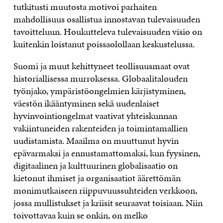
tutkitusti muutosta motivoi parhaiten
mahdollisuus osallistua innostavan tulevaisuuden
tavoitteluun. Houkutteleva tulevaisuuden visio on
kuitenkin loistanut poissaolollaan keskustelussa.
Suomi ja muut kehittyneet teollisuusmaat ovat
historiallisessa murroksessa. Globaalitalouden
työnjako, ympäristöongelmien kärjistyminen,
väestön ikääntyminen sekä uudenlaiset
hyvinvointiongelmat vaativat yhteiskunnan
vakiintuneiden rakenteiden ja toimintamallien
uudistamista. Maailma on muuttunut hyvin
epävarmaksi ja ennustamattomaksi, kun fyysinen,
digitaalinen ja kulttuurinen globalisaatio on
kietonut ihmiset ja organisaatiot äärettömän
monimutkaiseen riippuvuussuhteiden verkkoon,
jossa mullistukset ja kriisit seuraavat toisiaan. Niin
toivottavaa kuin se onkin, on melko