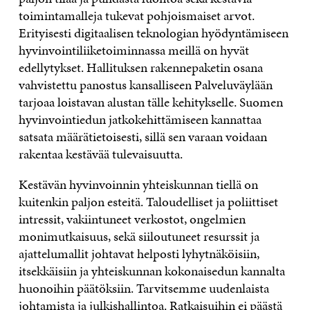
toimintamalleja tukevat pohjoismaiset arvot.
Erityisesti digitaalisen teknologian hyödyntämiseen
hyvinvointiliiketoiminnassa meillä on hyvät
edellytykset. Hallituksen rakennepaketin osana
vahvistettu panostus kansalliseen Palveluväylään
tarjoaa loistavan alustan tälle kehitykselle. Suomen
hyvinvointiedun jatkokehittämiseen kannattaa
satsata määrätietoisesti, sillä sen varaan voidaan
rakentaa kestävää tulevaisuutta.
Kestävän hyvinvoinnin yhteiskunnan tiellä on
kuitenkin paljon esteitä. Taloudelliset ja poliittiset
intressit, vakiintuneet verkostot, ongelmien
monimutkaisuus, sekä siiloutuneet resurssit ja
ajattelumallit johtavat helposti lyhytnäköisiin,
itsekkäisiin ja yhteiskunnan kokonaisedun kannalta
huonoihin päätöksiin. Tarvitsemme uudenlaista
johtamista ja julkishallintoa. Ratkaisuihin ei päästä