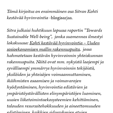
Tämä kirjoitus on ensimmäinen osa Sitran Kohti
kestävää hyvinvointia
-blogisarjaa.
Sitra julkaisi huhtikuun lopussa raportin ”Towards
Sustainable Well-being”, jonka suomennos ilmestyi
lokakuussa:
Kohti kestävää hyvinvointia – Uuden
sosioekonomisen mallin rakennuspuita
, jossa
hahmotetaan kestävän hyvinvoinnin yhteiskunnan
rakennuspuita
. Näitä ovat mm. nykyistä laajempi ja
syvällisempi ymmärrys hyvinvoinnin tekijöistä,
yksilöiden ja yhteisöjen voimaannuttaminen,
ikäihmisten osaamisen ja voimavarojen
hyödyntäminen, hyvinvointia edistävien ja
ympäristöystävällisten elinympäristöjen luominen,
uusien liiketoimintaekosysteemien kehittäminen,
talouden resurssitehokkuuden ja aineettomuuden
edistäminen, kaikkien sidosryhmien etujen