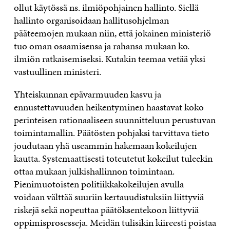
ollut käytössä ns. ilmiöpohjainen hallinto. Siellä
hallinto organisoidaan hallitusohjelman
pääteemojen mukaan niin, että jokainen ministeriö
tuo oman osaamisensa ja rahansa mukaan ko.
ilmiön ratkaisemiseksi. Kutakin teemaa vetää yksi
vastuullinen ministeri.
Yhteiskunnan epävarmuuden kasvu ja
ennustettavuuden heikentyminen haastavat koko
perinteisen rationaaliseen suunnitteluun perustuvan
toimintamallin. Päätösten pohjaksi tarvittava tieto
joudutaan yhä useammin hakemaan kokeilujen
kautta. Systemaattisesti toteutetut kokeilut tuleekin
ottaa mukaan julkishallinnon toimintaan.
Pienimuotoisten politiikkakokeilujen avulla
voidaan välttää suuriin kertauudistuksiin liittyviä
riskejä sekä nopeuttaa päätöksentekoon liittyviä
oppimisprosesseja. Meidän tulisikin kiireesti poistaa