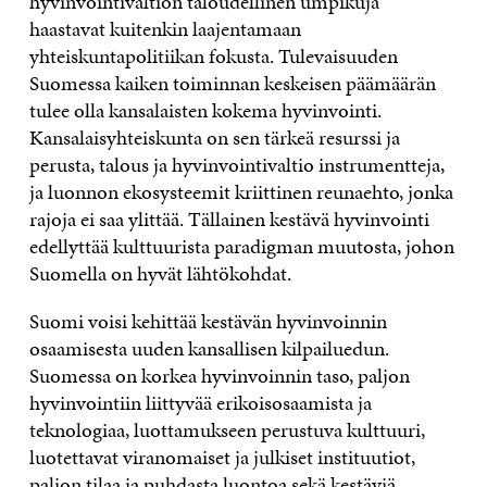
hyvinvointivaltion taloudellinen umpikuja
haastavat kuitenkin laajentamaan
yhteiskuntapolitiikan fokusta. Tulevaisuuden
Suomessa kaiken toiminnan keskeisen päämäärän
tulee olla kansalaisten kokema hyvinvointi.
Kansalaisyhteiskunta on sen tärkeä resurssi ja
perusta, talous ja hyvinvointivaltio instrumentteja,
ja luonnon ekosysteemit kriittinen reunaehto, jonka
rajoja ei saa ylittää. Tällainen kestävä hyvinvointi
edellyttää kulttuurista paradigman muutosta, johon
Suomella on hyvät lähtökohdat.
Suomi voisi kehittää kestävän hyvinvoinnin
osaamisesta uuden kansallisen kilpailuedun.
Suomessa on korkea hyvinvoinnin taso, paljon
hyvinvointiin liittyvää erikoisosaamista ja
teknologiaa, luottamukseen perustuva kulttuuri,
luotettavat viranomaiset ja julkiset instituutiot,
paljon tilaa ja puhdasta luontoa sekä kestäviä