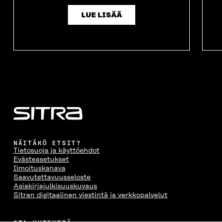
LUE LISÄÄ
NÄITÄKÖ ETSIT?
Tietosuoja ja käyttöehdot
Evästeasetukset
Ilmoituskanava
Saavutettavuusseloste
Asiakirjajulkisuuskuvaus
Sitran digitaalinen viestintä ja verkkopalvelut