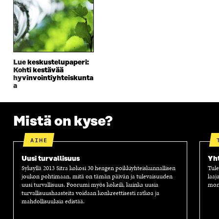
D
E
D
U
E
S
E
D
S
S
S
E
S
A
S
S
A
I
A
S
I
K
I
A
K
K
K
I
Lue keskustelupaperi:
K
U
K
K
Kohti kestävää
U
N
U
K
hyvinvointiyhteiskunta
N
A
N
U
a
A
S
A
N
S
S
S
A
S
A
S
S
Mistä on kyse?
A
A
S
A
AIHE
Uusi turvallisuus
Yh
Syksyllä 2013 Sitra kokosi 30 hengen poikkiyhteiskunnallisen
Tule
joukon pohtimaan, mitä on tämän päivän ja tulevaisuuden
laaj
uusi turvallisuus. Foorumi myös kokeili, kuinka uusia
moni
turvallisuushaasteita voidaan konkreettisesti ratkoa ja
mahdollisuuksia edistää.