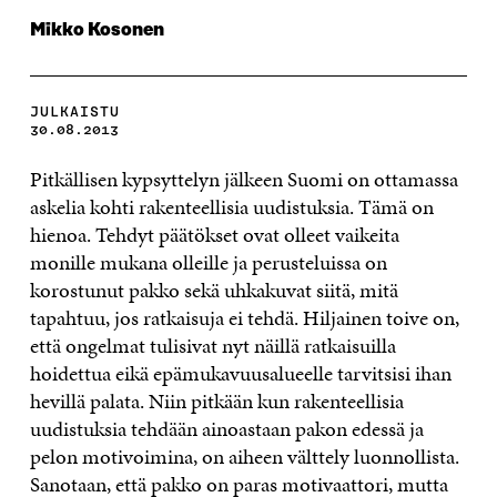
Mikko Kosonen
JULKAISTU
30.08.2013
Pitkällisen kypsyttelyn jälkeen Suomi on ottamassa
askelia kohti rakenteellisia uudistuksia. Tämä on
hienoa. Tehdyt päätökset ovat olleet vaikeita
monille mukana olleille ja perusteluissa on
korostunut pakko sekä uhkakuvat siitä, mitä
tapahtuu, jos ratkaisuja ei tehdä. Hiljainen toive on,
että ongelmat tulisivat nyt näillä ratkaisuilla
hoidettua eikä epämukavuusalueelle tarvitsisi ihan
hevillä palata. Niin pitkään kun rakenteellisia
uudistuksia tehdään ainoastaan pakon edessä ja
pelon motivoimina, on aiheen välttely luonnollista.
Sanotaan, että pakko on paras motivaattori, mutta