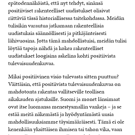
epätodennäköistä, että nyt tehdyt, sinänsä
positiiviset rakenteelliset uudistukset olisivat
riittäviä tässä historiallisessa taitekohdassa. Meidän
tulisikin varautua jatkamaan rakenteellisia
uudistuksia säännöllisesti ja pitkäjänteisesti
lähivuosina. Jotta tämä mahdollistuisi, meidän tulisi
löytää tapoja nähdä ja kokea rakenteelliset
uudistukset loogisina askelina kohti positiivista
tulevaisuudenkuvaa.
Miksi positiivinen visio tulevasta sitten puuttuu?
Väittäisin, että positiivista tulevaisuudenkuvaa on
mahdotonta rakentaa vallitseville teollisen
aikakauden ajatuksille. Suomi ja monet länsimaat
ovat itse luomansa menestysmallin vankeja – ja se
estää meitä näkemästä ja hyödyntämästä uusia
mahdollisuuksiamme täysimääräisesti. Tämä ei ole
kenenkään yksittäisen ihmisen tai tahon vika, vaan