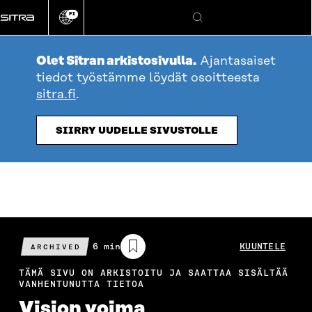
Siirry
FI
suoraan
Vaihda
Hae
sivuston
sisältöön
kieli
Olet Sitran arkistosivulla.
Ajantasaiset
tiedot työstämme löydät osoitteesta
sitra.fi
.
SIIRRY UUDELLE SIVUSTOLLE
Arvioitu
6 min
KUUNTELE
ARCHIVED
lukuaika
TÄMÄ SIVU ON ARKISTOITU JA SAATTAA SISÄLTÄÄ
VANHENTUNUTTA TIETOA
Vision voima