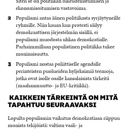
Siten se on politiikan oikeudellistumisen ja
ekonomisoitumisen vastavoima.
Populismi antaa äänen politiikasta syrjäytyneille
ryhmille. Niin kauan kun protesti säilyy
demokraattisen järjestelmän sisällä, ei
populismi muodosta uhkaa demokratialle.
Parhaimmillaan populistinen politiikka tukee
moninaisuutta.
Populismi nostaa poliittiselle agendalle
perinteisten puolueiden hyljeksimiä teemoja,
jotka ovat isolle osalle kansalaisista tärkeitä
(maahanmuutto- ja EU-kritiikki).
KAIKKEIN TÄRKEINTÄ ON MITÄ
TAPAHTUU SEURAAVAKSI
Lopulta populismin vaikutus demokratiaan riippuu
monista tekijöistä: valtion vaali- ja