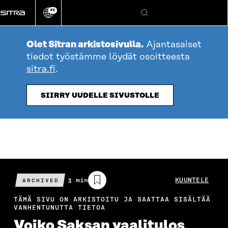
Siirry
FI
suoraan
Vaihda
Hae
sivuston
sisältöön
kieli
Olet Sitran arkistosivulla.
Ajantasaiset
tiedot työstämme löydät osoitteesta
sitra.fi
.
SIIRRY UUDELLE SIVUSTOLLE
Arvioitu
3 min
KUUNTELE
ARCHIVED
lukuaika
TÄMÄ SIVU ON ARKISTOITU JA SAATTAA SISÄLTÄÄ
VANHENTUNUTTA TIETOA
Voiko Saksan vaalitulos