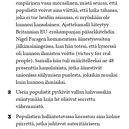
empiirinen vaan moraalinen, mistä seuraa, että
populistit voivat aina väittää, että kuka tahansa,
joka ei tue heidän asiaansa, ei myöskään ole
kunnon kansalainen. Ajattelumalli kiteytyy
Britannian EU-erokampanjan pääarkkitehdin
Nigel Faragen kommentissa äänestysvoiton
jälkimainingeissa, kun hän totesi, että kyseessä
oli kunnon ihmisten voitto (victory for real
people). Samalla hän tuli määritelleeksi ne 48
prosenttia kansalaisista, jotka äänestivät
unionissa säilymisen puolesta, joksikin muuksi
kuin kunnon ihmisiksi.
Usein populistit pyrkivät vallan kahvassakin
esiintymään kuin he olisivat sorrettu
vähemmistö.
Populistien hallintotavassa korostuu aina kolme
piirrettä, jotka johtavat autoritääriseen