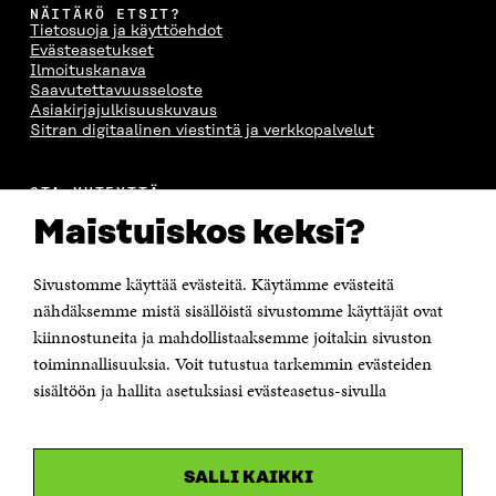
NÄITÄKÖ ETSIT?
Tietosuoja ja käyttöehdot
Evästeasetukset
Ilmoituskanava
Saavutettavuusseloste
Asiakirjajulkisuuskuvaus
Sitran digitaalinen viestintä ja verkkopalvelut
OTA YHTEYTTÄ
Suomen itsenäisyyden juhlarahasto Sitra
Maistuiskos keksi?
Itämerenkatu 11-13, PL 160,
00181 Helsinki
Sivustomme käyttää evästeitä. Käytämme evästeitä
Puhelin +358 294 618 991
Sähköpostiosoite
nähdäksemme mistä sisällöistä sivustomme käyttäjät ovat
etunimi.sukunimi@sitra.fi tai sitra@sitra.fi
kiinnostuneita ja mahdollistaaksemme joitakin sivuston
Saapumisohjeet
toiminnallisuuksia. Voit tutustua tarkemmin evästeiden
sisältöön ja hallita asetuksiasi evästeasetus-sivulla
Y-tunnus 0202132-3
OLEMME NÄISSÄ SOMEISSA
SALLI KAIKKI
Facebook
Avautuu