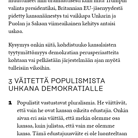
muuttuneet niin dramaattisesti kuin mitä Trumpin
valinta presidentiksi, Britannian EU-jäsenyydestä
pidetty kansanäänestys tai vaikkapa Unkarin ja
Puolan ja Saksan viimeaikainen kehitys antaisi
uskoa.
Kysymys onkin siitä, kohdistuuko
kansalaisten
tyytymättömyys demokratian perusperiaatteita
kohtaan vai pelkästään järjestelmään ajan myötä
tulleisiin vikoihin.
3 VÄITETTÄ POPULISMISTA
UHKANA DEMOKRATIALLE
Populistit vastustavat pluralismia. He väittävät,
että vain he ovat kansan oikeita edustajia. Onkin
aivan eri asia väittää, että mekin olemme osa
kansaa, kuin julistaa, että vain me olemme
kansa. Tämä edustajuusväite ei ole luonteeltaan