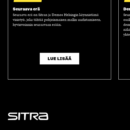
Seuraava erä
Dem
Seuraava erä on Sitran ja Demos Helsingin käynnistämä
Seur
visiotyö, joka tähtää pohjoismaisen mallin uudistamiseen,
osal
hyvinvoinnin seuraavaan erään.
demo
näkö
yhte
LUE LISÄÄ