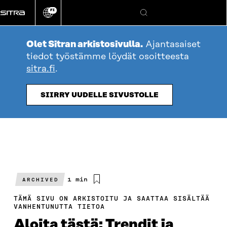
Siirry
FI
suoraan
Vaihda
Hae
sivuston
sisältöön
kieli
Olet Sitran arkistosivulla.
Ajantasaiset
tiedot työstämme löydät osoitteesta
sitra.fi
.
SIIRRY UUDELLE SIVUSTOLLE
Arvioitu
1 min
ARCHIVED
lukuaika
TÄMÄ SIVU ON ARKISTOITU JA SAATTAA SISÄLTÄÄ
VANHENTUNUTTA TIETOA
Aloita tästä: Trendit ja