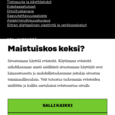
Tietosuoja ja käyttöehdot
Evästeasetukset
Ilmoituskanava
Saavutettavuusseloste
Asiakirjajulkisuuskuvaus
Sitran digitaalinen viestintä ja verkkopalvelut
OTA YHTEYTTÄ
Suomen itsenäisyyden juhlarahasto Sitra
Maistuiskos keksi?
Itämerenkatu 11-13, PL 160,
00181 Helsinki
Sivustomme käyttää evästeitä. Käytämme evästeitä
Puhelin +358 294 618 991
Sähköpostiosoite
nähdäksemme mistä sisällöistä sivustomme käyttäjät ovat
etunimi.sukunimi@sitra.fi tai sitra@sitra.fi
kiinnostuneita ja mahdollistaaksemme joitakin sivuston
Saapumisohjeet
toiminnallisuuksia. Voit tutustua tarkemmin evästeiden
sisältöön ja hallita asetuksiasi evästeasetus-sivulla
Y-tunnus 0202132-3
OLEMME NÄISSÄ SOMEISSA
SALLI KAIKKI
Facebook
Avautuu
uudessa