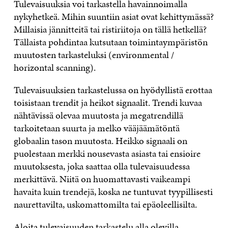
Tulevaisuuksia voi tarkastella havainnoimalla
nykyhetkeä. Mihin suuntiin asiat ovat kehittymässä?
Millaisia jännitteitä tai ristiriitoja on tällä hetkellä?
Tällaista pohdintaa kutsutaan toimintaympäristön
muutosten tarkasteluksi (environmental /
horizontal scanning).
Tulevaisuuksien tarkastelussa on hyödyllistä erottaa
toisistaan trendit ja heikot signaalit. Trendi kuvaa
nähtävissä olevaa muutosta ja megatrendillä
tarkoitetaan suurta ja melko vääjäämätöntä
globaalin tason muutosta. Heikko signaali on
puolestaan merkki nousevasta asiasta tai ensioire
muutoksesta, joka saattaa olla tulevaisuudessa
merkittävä. Niitä on huomattavasti vaikeampi
havaita kuin trendejä, koska ne tuntuvat tyypillisesti
naurettavilta, uskomattomilta tai epäoleellisilta.
Aloita tulevaisuuden tarkastelu alla olevilla