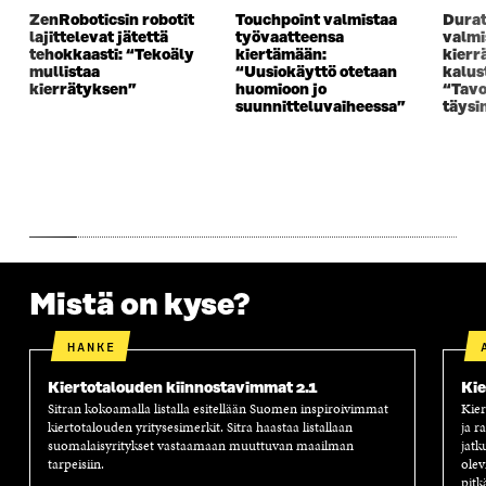
K
K
K
I
ZenRoboticsin robotit
Touchpoint valmistaa
Durat
K
U
K
K
lajittelevat jätettä
työvaatteensa
valm
tehokkaasti: “Tekoäly
kiertämään:
kierr
U
N
U
K
mullistaa
“Uusiokäyttö otetaan
kalus
N
A
N
U
kierrätyksen”
huomioon jo
“Tavo
A
S
A
N
suunnitteluvaiheessa”
täysi
S
S
S
A
S
A
S
S
A
A
S
A
Mistä on kyse?
HANKE
Kiertotalouden kiinnostavimmat 2.1
Kie
Sitran kokoamalla listalla esitellään Suomen inspiroivimmat
Kier
kiertotalouden yritysesimerkit. Sitra haastaa listallaan
ja r
suomalaisyritykset vastaamaan muuttuvan maailman
jatk
tarpeisiin.
olev
pitk