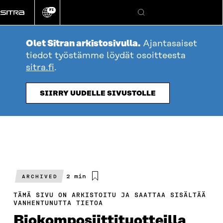
Siirry
FI
suoraan
Vaihda
Hae
sivuston
sisältöön
kieli
Olet Sitran arkistosivulla.
Ajantasaiset
tiedot työstämme löydät osoitteesta
sitra.fi
.
SIIRRY UUDELLE SIVUSTOLLE
Arvioitu
2 min
ARCHIVED
lukuaika
TÄMÄ SIVU ON ARKISTOITU JA SAATTAA SISÄLTÄÄ
VANHENTUNUTTA TIETOA
Biokomposiittituotteilla