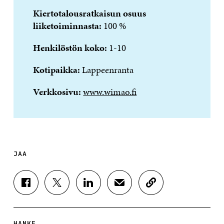
Kiertotalousratkaisun osuus
liiketoiminnasta:
100 %
Henkilöstön koko:
1-10
Kotipaikka:
Lappeenranta
Verkkosivu:
www.wimao.fi
JAA
J
J
J
J
K
A
A
A
A
O
A
A
A
A
P
F
T
L
S
I
A
W
I
Ä
O
HANKE