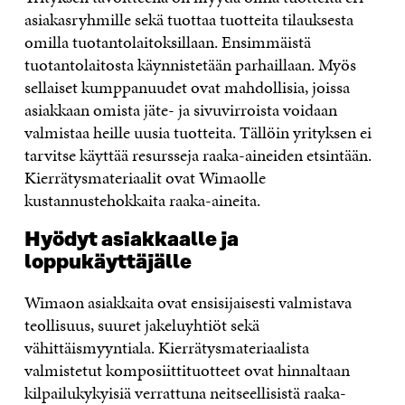
asiakasryhmille sekä tuottaa tuotteita tilauksesta
omilla tuotantolaitoksillaan. Ensimmäistä
tuotantolaitosta käynnistetään parhaillaan. Myös
sellaiset kumppanuudet ovat mahdollisia, joissa
asiakkaan omista jäte- ja sivuvirroista voidaan
valmistaa heille uusia tuotteita. Tällöin yrityksen ei
tarvitse käyttää resursseja raaka-aineiden etsintään.
Kierrätysmateriaalit ovat Wimaolle
kustannustehokkaita raaka-aineita.
Hyödyt asiakkaalle ja
loppukäyttäjälle
Wimaon asiakkaita ovat ensisijaisesti valmistava
teollisuus, suuret jakeluyhtiöt sekä
vähittäismyyntiala. Kierrätysmateriaalista
valmistetut komposiittituotteet ovat hinnaltaan
kilpailukykyisiä verrattuna neitseellisistä raaka-