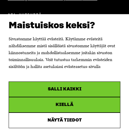
OTA YHTEYTTÄ
Suomen itsenäisyyden juhlarahasto Sitra
Maistuiskos keksi?
Itämerenkatu 11-13, PL 160,
00181 Helsinki
Sivustomme käyttää evästeitä. Käytämme evästeitä
Puhelin +358 294 618 991
Sähköpostiosoite
nähdäksemme mistä sisällöistä sivustomme käyttäjät ovat
etunimi.sukunimi@sitra.fi tai sitra@sitra.fi
kiinnostuneita ja mahdollistaaksemme joitakin sivuston
toiminnallisuuksia. Voit tutustua tarkemmin evästeiden
Saapumisohjeet
sisältöön ja hallita asetuksiasi evästeasetus-sivulla
Y-tunnus 0202132-3
OLEMME NÄISSÄ SOMEISSA
SALLI KAIKKI
Facebook
Avautuu
uudessa
Linkedin
ikkunassa
KIELLÄ
Avautuu
uudessa
Youtube
ikkunassa
Avautuu
NÄYTÄ TIEDOT
uudessa
Instagram
ikkunassa