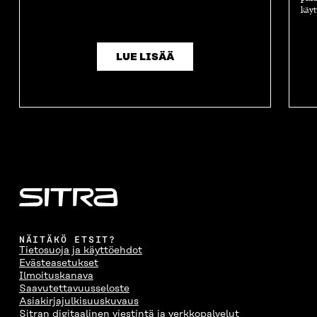
käyt
LUE LISÄÄ
NÄITÄKÖ ETSIT?
Tietosuoja ja käyttöehdot
Evästeasetukset
Ilmoituskanava
Saavutettavuusseloste
Asiakirjajulkisuuskuvaus
Sitran digitaalinen viestintä ja verkkopalvelut