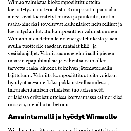
Wimao valmistaa biokomposiittituotteita
kierrätetystä materiaalista. Komposiitin pääraaka-
aineet ovat kierrätetyt muovi ja puukuitu, mutta
raaka-aineeksi soveltuvat kaikenlaiset neitseelliset ja
kierrätyskuidut. Biokomposiittien valmistaminen
Wimaon menetelmällä on energiatehokasta ja sen
avulla tuotteelle saadaan matalat hiili- ja
vesijalanjäljet. Valmistusmenetelmä sallii pienen
määrän epäpuhtauksia ja vähentää näin ollen
tarvetta raaka-aineena toimivan jätemateriaalin
lajitteluun. Valmiita komposiittituotteita voidaan
hyödyntää esimerkiksi pakkausteollisuudessa,
infrarakentamisen erilaisissa tuotteissa sekä
erilaisissa erikoistuotteissa korvaamassa esimerkiksi
muovia, metallia tai betonia.
Ansaintamalli ja hyödyt Wimaolle
Yrityksen tavoitteena on myydä omia tuotteita eri