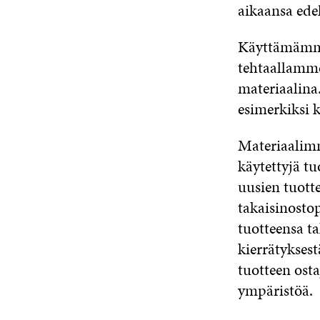
aikaansa edel
Käyttämämme 
tehtaallamme
materiaalina
esimerkiksi k
Materiaalimm
käytettyjä tu
uusien tuott
takaisinosto
tuotteensa ta
kierrätyksest
tuotteen osta
ympäristöä.