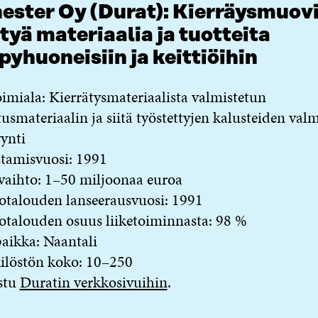
ester Oy (Durat): Kierräysmuov
tyä materiaalia ja tuotteita
pyhuoneisiin ja keittiöihin
imiala: Kierrätysmateriaalista valmistetun
tusmateriaalin ja siitä työstettyjen kalusteiden val
ynti
tamisvuosi: 1991
vaihto: 1–50 miljoonaa euroa
otalouden lanseerausvuosi: 1991
otalouden osuus liiketoiminnasta: 98 %
aikka: Naantali
ilöstön koko: 10–250
stu
Duratin verkkosivuihin
.