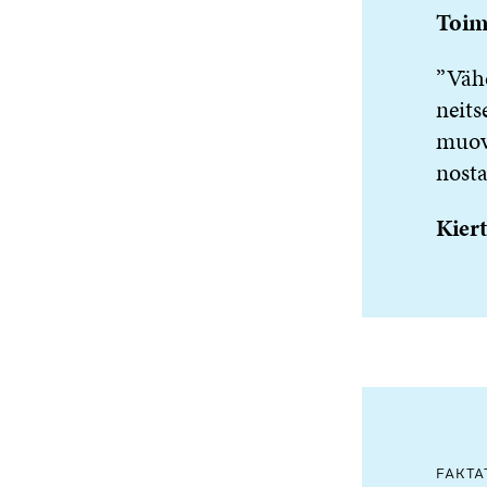
Toimi
”Väh
neits
muovi
nosta
Kiert
FAKTA