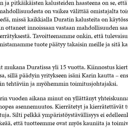
ja pitkäikäisten kalusteiden haasteena on se, että 
mahdollisuudesta on vaikea välittää omistajalta toi
edä, missä kaikkialla Duratin kalusteita on käytös
in ottaneet innoissaan vastaan mahdollisuuden sa
ierrätyksestä. Tavoitteenamme onkin, että tulevais
mistamamme tuote päätyy takaisin meille ja sitä k
ut mukana Duratissa yli 15 vuotta. Kiinnostus kier
a, sillä päädyin yritykseen isäni Karin kautta – en
iin tehtäviin ja myöhemmin toimitusjohtajaksi.
rin vuoden aikana minut on yllättänyt yhteiskunna
opea asennemuutos. Kierrätetyt ja kierrätettävät t
tuja. Silti pelkkä ympäristöystävällisyys ei edelleenk
keää, että tuotteemme ovat myös kauniita ja toimiv