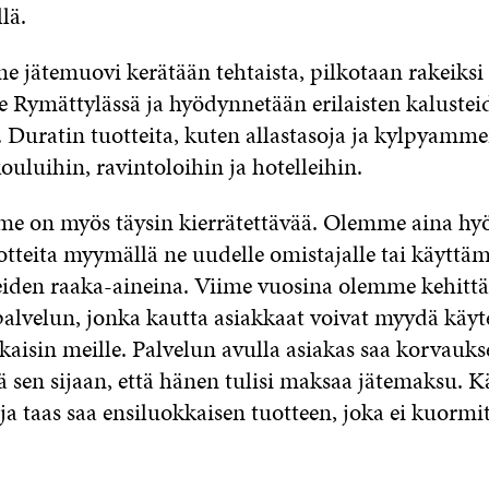
lä.
jätemuovi kerätään tehtaista, pilkotaan rakeiksi
 Rymättylässä ja hyödynnetään erilaisten kalustei
. Duratin tuotteita, kuten allastasoja ja kylpyamm
ouluihin, ravintoloihin ja hotelleihin.
e on myös täysin kierrätettävää. Olemme aina hy
otteita myymällä ne uudelle omistajalle tai käyttäm
eiden raaka-aineina. Viime vuosina olemme kehittä
palvelun, jonka kautta asiakkaat voivat myydä käyt
kaisin meille. Palvelun avulla asiakas saa korvauks
ä sen sijaan, että hänen tulisi maksaa jätemaksu. K
ja taas saa ensiluokkaisen tuotteen, joka ei kuormi