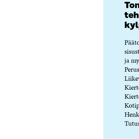
Ton
teh
kyl
Pääto
sisus
ja my
Perus
Liike
Kiert
Kiert
Kotip
Henk
Tutu