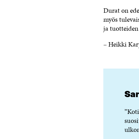
Durat on ede
myös tulevai
ja tuotteiden
– Heikki Kar
Sa
”Koti
suosi
ulkon