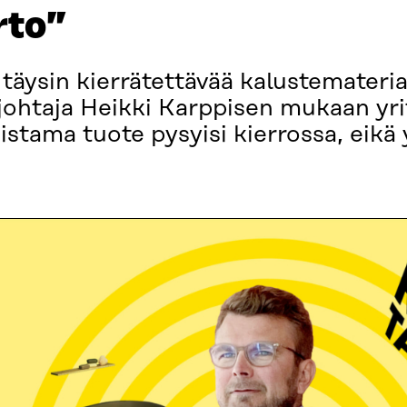
rto”
täysin kierrätettävää kalustemateria
sjohtaja Heikki Karppisen mukaan yr
istama tuote pysyisi kierrossa, eikä 