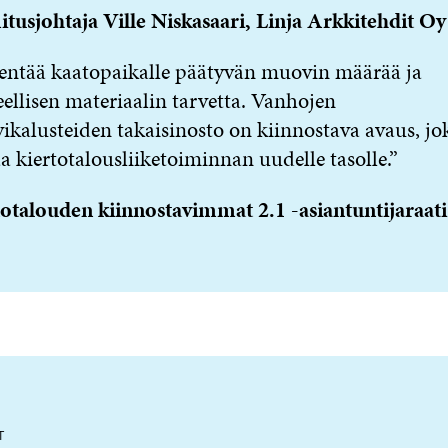
tusjohtaja Ville Niskasaari, Linja Arkkitehdit Oy
entää kaatopaikalle päätyvän muovin määrää ja
eellisen materiaalin tarvetta. Vanhojen
kalusteiden takaisinosto on kiinnostava avaus, jo
a kiertotalousliiketoiminnan uudelle tasolle.”
otalouden kiinnostavimmat 2.1 -asiantuntijaraati
T