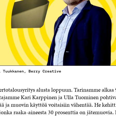
i Tuukkanen, Berry Creative
ertotalousyritys alusta loppuun. Tarinamme alkaa 
stajamme Kari Karppinen ja Ulla Tuominen pohtiva
ää ja muovin käyttöä voitaisiin vähentää. He kehitt
 jonka raaka-aineesta 30 prosenttia on jätemuovia. 