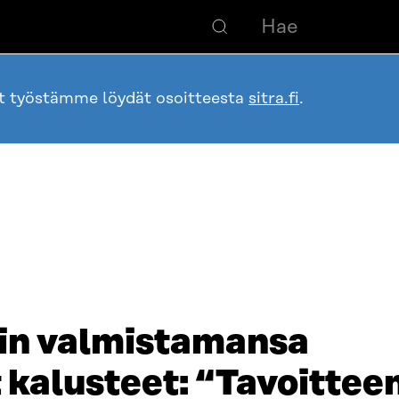
ot työstämme löydät osoitteesta
sitra.fi
.
sin valmistamansa
 kalusteet: “Tavoitte