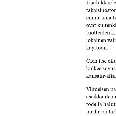
Laadukkaiden 
takaisinosto
emme aina ti
ovat kuitenk
tuotteiden k
jokainen val
käyttöön.
Olen itse oll
kulkee suvuss
kansainvälis
Viimeisen pa
asiakkaiden n
todella halut
meille on tär