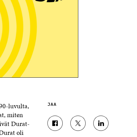
90-luvulta,
JAA
t, miten
ivät Durat-
J
J
J
Durat oli
A
A
A