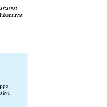
astaavat
tiukentuvat
lppo
ttävä