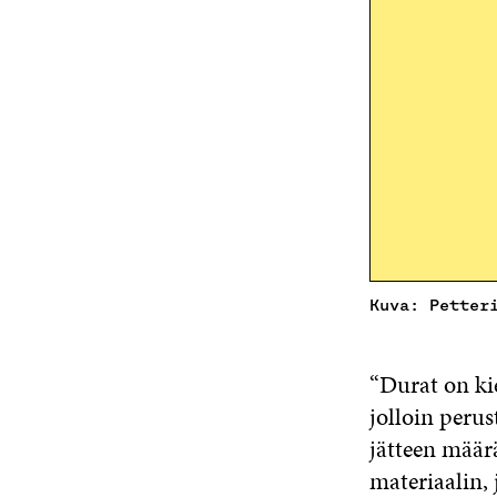
Kuva: Petter
“Durat on ki
jolloin peru
jätteen määr
materiaalin,