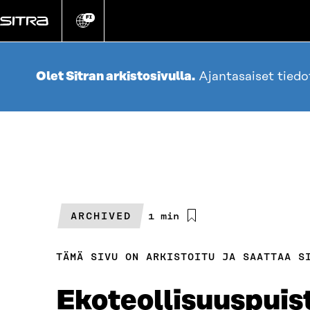
Siirry
suoraan
FI
Vaihda
sivuston
sisältöön
kieli
Olet Sitran arkistosivulla.
Ajantasaiset tied
ARCHIVED
Arvioitu
1 min
lukuaika
TÄMÄ SIVU ON ARKISTOITU JA SAATTAA S
Ekoteollisuus­puis