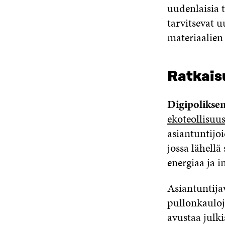
uudenlaisia t
tarvitsevat u
materiaalien 
Ratkais
Digipolikse
ekoteollisuu
asiantuntijo
jossa lähellä 
energiaa ja i
Asiantuntija
pullonkauloja
avustaa julki