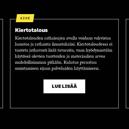
S
I
E
S
L
L
Ä
L
I
AIHE
A
A
N
V
A
L
Kiertotalous
A
V
I
Kiertotalouden ratkaisujen avulla voidaan vahvistaa
U
A
N
luontoa ja ratkaista ilmastokriisi. Kiertotaloudessa ei
T
U
K
tuoteta jatkuvasti lisää tavaroita, vaan hyödynnetään
U
T
K
käytössä olevien tuotteiden ja materiaalien arvoa
U
U
I
mahdollisimman pitkään. Kulutus perustuu
U
U
omistamisen sijaan palveluiden käyttämiseen.
U
U
D
U
E
D
S
E
LUE LISÄÄ
S
S
A
S
I
A
K
I
K
K
U
K
N
U