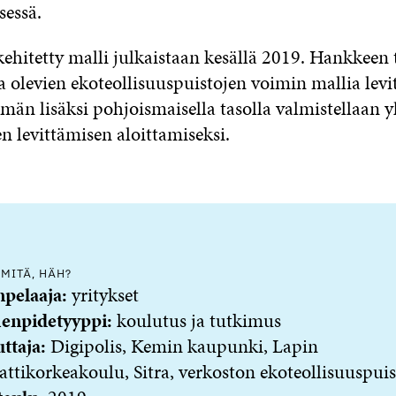
sessä.
ehitetty malli julkaistaan kesällä 2019. Hankkeen 
a olevien ekoteollisuuspuistojen voimin mallia lev
än lisäksi pohjoismaisella tasolla valmistellaan y
n levittämisen aloittamiseksi.
 MITÄ, HÄH?
npelaaja:
yritykset
enpidetyyppi:
koulutus ja tutkimus
ttaja:
Digipolis, Kemin kaupunki, Lapin
tikorkeakoulu, Sitra, verkoston ekoteollisuuspuis