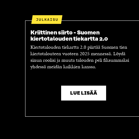
S
S
S
Ä
A
A
JULKAISU
A
V
V
A
Kriittinen siirto - Suomen
A
U
kiertotalouden tiekartta 2.0
U
T
Kiertotalouden tiekartta 2.0 piirtää Suomen tien
T
U
kiertotalouteen vuoteen 2025 mennessä. Löydä
U
U
sinun roolisi ja muuta talouden peli fiksummaksi
U
U
yhdessä meidän kaikkien kanssa.
U
U
U
D
D
E
E
S
S
S
LUE LISÄÄ
S
A
A
I
I
K
K
K
K
U
U
N
N
A