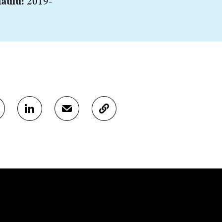
taulu:
2019-
J
J
K
A
A
O
A
A
P
L
S
I
I
Ä
O
N
H
I
K
K
A
E
Ö
R
D
P
T
I
O
I
N
S
K
I
T
K