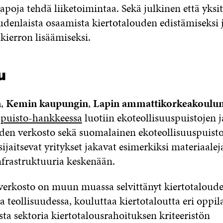
apoja tehdä liiketoimintaa. Sekä julkinen että yksi
udenlaista osaamista kiertotalouden edistämiseksi 
kierron lisäämiseksi.
u
n
,
Kemin kaupungin
,
Lapin ammattikorkeakoulu
spuisto-hankkeessa
luotiin ekoteollisuuspuistojen j
iden verkosto sekä suomalainen ekoteollisuuspuisto
sijaitsevat yritykset jakavat esimerkiksi materiaaleja
nfrastruktuuria keskenään.
verkosto on muun muassa selvittänyt kiertotalouden
 teollisuudessa, kouluttaa kiertotaloutta eri oppila
sta sektoria kiertotalousrahoituksen kriteeristön