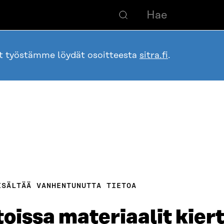
ot työstämme löydät osoitteesta
sitra.fi
.
ISÄLTÄÄ VANHENTUNUTTA TIETOA
toissa materiaalit kier