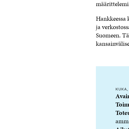
määrittelemi
Hankkeessa k
ja verkostoss
Suomeen. Täm
kansainvälise
KUKA,
Avai
Toim
Toteu
ammat