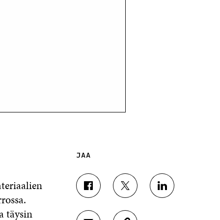
JAA
teriaalien
J
J
J
rrossa.
A
A
A
A
A
A
a täysin
F
T
L