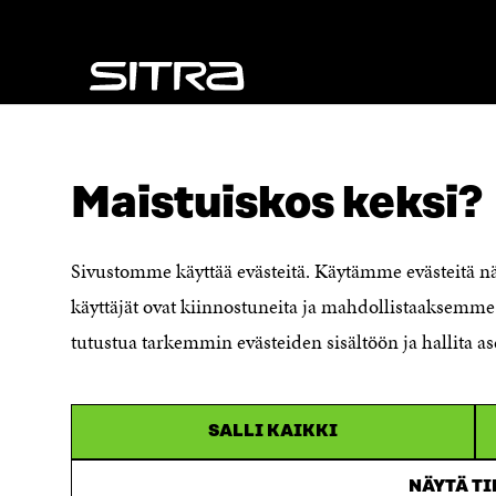
A
S
S
S
S
A
A
NÄITÄKÖ ETSIT?
Tietosuoja ja käyttöehdot
Maistuiskos keksi?
Evästeasetukset
Ilmoituskanava
Saavutettavuusseloste
Sivustomme käyttää evästeitä. Käytämme evästeitä 
Asiakirjajulkisuuskuvaus
käyttäjät ovat kiinnostuneita ja mahdollistaaksemme 
Sitran digitaalinen viestintä ja
tutustua tarkemmin evästeiden sisältöön ja hallita as
verkkopalvelut
SALLI KAIKKI
NÄYTÄ T