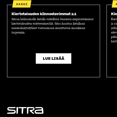
HANKE
Kiertotalouden kiinnostavimmat 2.1
Kie
Sitran kokoamalla listalla esitellään Suomen inspiroivimmat
Kier
kiertotalouden yritysesimerkit. Sitra haastaa listallaan
ja r
suomalaisyritykset vastaamaan muuttuvan maailman
jatk
tarpeisiin.
olev
pitk
käyt
LUE LISÄÄ