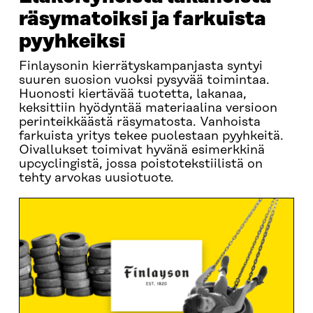
räsymatoiksi ja farkuista
pyyhkeiksi
Finlaysonin kierrätyskampanjasta syntyi
suuren suosion vuoksi pysyvää toimintaa.
Huonosti kiertävää tuotetta, lakanaa,
keksittiin hyödyntää materiaalina versioon
perinteikkäästä räsymatosta. Vanhoista
farkuista yritys tekee puolestaan pyyhkeitä.
Oivallukset toimivat hyvänä esimerkkinä
upcyclingistä, jossa poistotekstiilistä on
tehty arvokas uusiotuote.