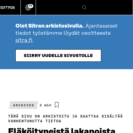
Siirry
FI
suoraan
Vaihda
Hae
sivuston
sisältöön
kieli
Olet Sitran arkistosivulla.
Ajantasaiset
tiedot työstämme löydät osoitteesta
sitra.fi
.
SIIRRY UUDELLE SIVUSTOLLE
Arvioitu
2 min
ARCHIVED
lukuaika
TÄMÄ SIVU ON ARKISTOITU JA SAATTAA SISÄLTÄÄ
VANHENTUNUTTA TIETOA
Eläköityneistä lakanoista