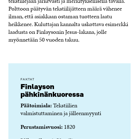
tekstiilejään järkevästi ja merkityksellisellä tavalla.
Polttoon päätyvän tekstiilijätteen määrä vähenee
ilman, että asiakkaan ostaman tuotteen laatu
heikkenee. Kuluttajan kannalta uskottava esimerkki
laadusta on Finlaysonin Jesus-lakana, jolle
myönnetään 50 vuoden takuu.
FAKTAT
Finlayson
pähkinänkuoressa
Päätoimiala:
Tekstiilien
valmistuttaminen ja jälleenmyynti
Perustamisvuosi:
1820