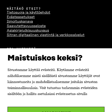
NÄITÄKÖ ETSIT?
Tietosuoja ja käyttöehdot
Evästeasetukset
Ilmoituskanava
Saavutettavuusseloste
Asiakirjajulkisuuskuvaus
Sitran digitaalinen viestintä ja verkkopalvelut
OTA YHTEYTTÄ
Suomen itsenäisyyden juhlarahasto Sitra
Maistuiskos keksi?
Itämerenkatu 11-13, PL 160,
00181 Helsinki
Sivustomme käyttää evästeitä. Käytämme evästeitä
Puhelin +358 294 618 991
Sähköpostiosoite
nähdäksemme mistä sisällöistä sivustomme käyttäjät ovat
etunimi.sukunimi@sitra.fi tai sitra@sitra.fi
kiinnostuneita ja mahdollistaaksemme joitakin sivuston
toiminnallisuuksia. Voit tutustua tarkemmin evästeiden
Saapumisohjeet
sisältöön ja hallita asetuksiasi evästeasetus-sivulla
Y-tunnus 0202132-3
OLEMME NÄISSÄ SOMEISSA