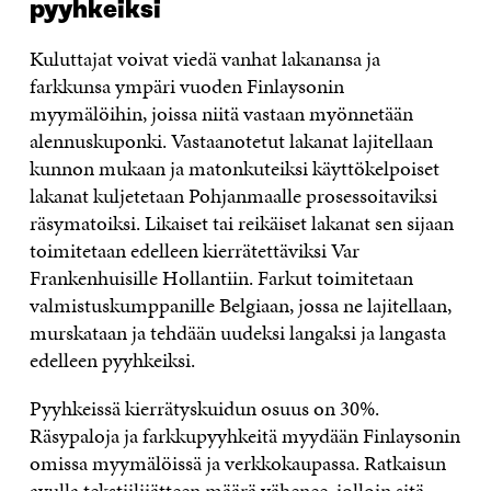
pyyhkeiksi
Kuluttajat voivat viedä vanhat lakanansa ja
farkkunsa ympäri vuoden Finlaysonin
myymälöihin, joissa niitä vastaan myönnetään
alennuskuponki. Vastaanotetut lakanat lajitellaan
kunnon mukaan ja matonkuteiksi käyttökelpoiset
lakanat kuljetetaan Pohjanmaalle prosessoitaviksi
räsymatoiksi. Likaiset tai reikäiset lakanat sen sijaan
toimitetaan edelleen kierrätettäviksi Var
Frankenhuisille Hollantiin. Farkut toimitetaan
valmistuskumppanille Belgiaan, jossa ne lajitellaan,
murskataan ja tehdään uudeksi langaksi ja langasta
edelleen pyyhkeiksi.
Pyyhkeissä kierrätyskuidun osuus on 30%.
Räsypaloja ja farkkupyyhkeitä myydään Finlaysonin
omissa myymälöissä ja verkkokaupassa. Ratkaisun
avulla tekstiilijätteen määrä vähenee, jolloin sitä