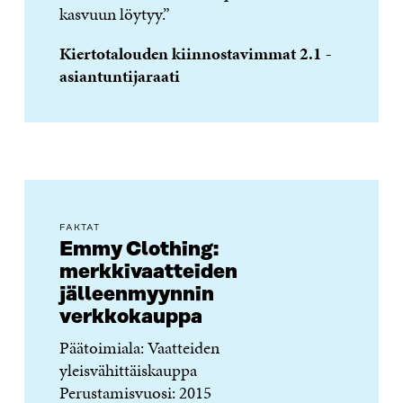
kasvuun löytyy.”
Kiertotalouden kiinnostavimmat 2.1 -
asiantuntijaraati
FAKTAT
Emmy Clothing:
merkkivaatteiden
jälleenmyynnin
verkkokauppa
Päätoimiala: Vaatteiden
yleisvähittäiskauppa
Perustamisvuosi: 2015