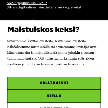
Asiakirjajulkisuuskuvaus
Sitran digitaalinen viestintä ja verkkopalvelut
OTA YHTEYTTÄ
Suomen itsenäisyyden juhlarahasto Sitra
Maistuiskos keksi?
Itämerenkatu 11-13, PL 160,
00181 Helsinki
Sivustomme käyttää evästeitä. Käytämme evästeitä
Puhelin +358 294 618 991
Sähköpostiosoite
nähdäksemme mistä sisällöistä sivustomme käyttäjät ovat
etunimi.sukunimi@sitra.fi tai sitra@sitra.fi
kiinnostuneita ja mahdollistaaksemme joitakin sivuston
toiminnallisuuksia. Voit tutustua tarkemmin evästeiden
Saapumisohjeet
sisältöön ja hallita asetuksiasi evästeasetus-sivulla
Y-tunnus 0202132-3
OLEMME NÄISSÄ SOMEISSA
SALLI KAIKKI
Facebook
Avautuu
uudessa
Linkedin
ikkunassa
KIELLÄ
Avautuu
uudessa
Youtube
ikkunassa
Avautuu