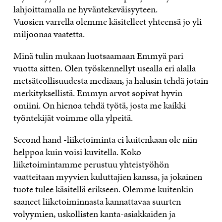
lahjoittamalla ne hyväntekeväisyyteen.
Vuosien varrella olemme käsitelleet yhteensä jo yli
miljoonaa vaatetta.
Minä tulin mukaan luotsaamaan Emmyä pari
vuotta sitten. Olen työskennellyt usealla eri alalla
metsäteollisuudesta mediaan, ja halusin tehdä jotain
merkityksellistä. Emmyn arvot sopivat hyvin
omiini. On hienoa tehdä työtä, josta me kaikki
työntekijät voimme olla ylpeitä.
Second hand -liiketoiminta ei kuitenkaan ole niin
helppoa kuin voisi kuvitella. Koko
liiketoimintamme perustuu yhteistyöhön
vaatteitaan myyvien kuluttajien kanssa, ja jokainen
tuote tulee käsitellä erikseen. Olemme kuitenkin
saaneet liiketoiminnasta kannattavaa suurten
volyymien, uskollisten kanta-asiakkaiden ja