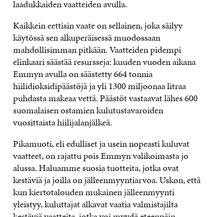
laadukkaiden vaatteiden avulla.
Kaikkein eettisin vaate on sellainen, joka säilyy
käytössä sen alkuperäisessä muodossaan
mahdollisimman pitkään. Vaatteiden pidempi
elinkaari säästää resursseja: kuuden vuoden aikana
Emmyn avulla on säästetty 664 tonnia
hiilidioksidipäästöjä ja yli 1300 miljoonaa litraa
puhdasta makeaa vettä. Päästöt vastaavat lähes 600
suomalaisen ostamien kulutustavaroiden
vuosittaista hiilijalanjälkeä.
Pikamuoti, eli edulliset ja usein nopeasti kuluvat
vaatteet, on rajattu pois Emmyn valikoimasta jo
alussa. Haluamme suosia tuotteita, jotka ovat
kestäviä ja joilla on jälleenmyyntiarvoa. Uskon, että
kun kiertotalouden mukainen jälleenmyynti
yleistyy, kuluttajat alkavat vaatia valmistajilta
kestäviä vaatteita, jotka voi myydä eteenpäin.