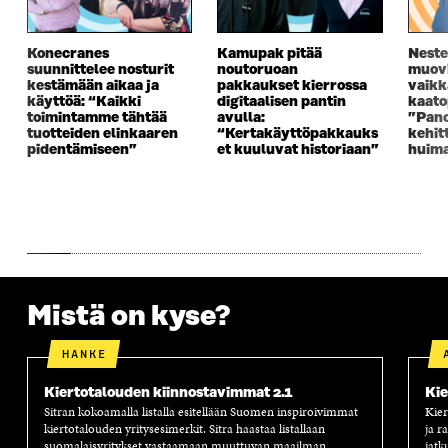
A
I
A
S
I
K
I
A
K
K
K
I
Konecranes
Kamupak pitää
Neste
K
U
K
K
suunnittelee nosturit
noutoruoan
muovi
kestämään aikaa ja
pakkaukset kierrossa
vaikk
U
N
U
K
käyttöä: “Kaikki
digitaalisen pantin
kaato
N
A
N
U
toimintamme tähtää
avulla:
”Pano
A
S
A
N
tuotteiden elinkaaren
“Kertakäyttöpakkauks
kehit
S
S
S
A
pidentämiseen”
et kuuluvat historiaan”
huim
S
A
S
S
A
A
S
A
Mistä on kyse?
HANKE
Kiertotalouden kiinnostavimmat 2.1
Kie
Sitran kokoamalla listalla esitellään Suomen inspiroivimmat
Kier
kiertotalouden yritysesimerkit. Sitra haastaa listallaan
ja r
suomalaisyritykset vastaamaan muuttuvan maailman
jatk