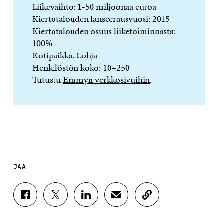
Liikevaihto: 1-50 miljoonaa euroa
Kiertotalouden lanseerausvuosi: 2015
Kiertotalouden osuus liiketoiminnasta:
100%
Kotipaikka: Lohja
Henkilöstön koko: 10–250
Tutustu
Emmyn verkkosivuihin
.
JAA
J
J
J
J
K
A
A
A
A
O
A
A
A
A
P