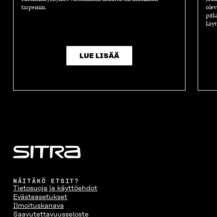
tarpeisiin.
olev
pitk
käyt
LUE LISÄÄ
NÄITÄKÖ ETSIT?
Tietosuoja ja käyttöehdot
Evästeasetukset
Ilmoituskanava
Saavutettavuusseloste