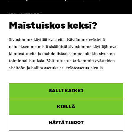
OTA YHTEYTTÄ
Suomen itsenäisyyden juhlarahasto Sitra
Maistuiskos keksi?
Itämerenkatu 11-13, PL 160,
00181 Helsinki
Sivustomme käyttää evästeitä. Käytämme evästeitä
Puhelin +358 294 618 991
Sähköpostiosoite
nähdäksemme mistä sisällöistä sivustomme käyttäjät ovat
etunimi.sukunimi@sitra.fi tai sitra@sitra.fi
kiinnostuneita ja mahdollistaaksemme joitakin sivuston
toiminnallisuuksia. Voit tutustua tarkemmin evästeiden
Saapumisohjeet
sisältöön ja hallita asetuksiasi evästeasetus-sivulla
Y-tunnus 0202132-3
OLEMME NÄISSÄ SOMEISSA
SALLI KAIKKI
Facebook
Avautuu
uudessa
Linkedin
ikkunassa
KIELLÄ
Avautuu
uudessa
Youtube
ikkunassa
Avautuu
NÄYTÄ TIEDOT
uudessa
Instagram
ikkunassa