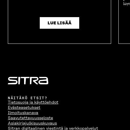
käyt
LUE LISÄÄ
NÄITÄKÖ ETSIT?
Tietosuoja ja käyttöehdot
Evästeasetukset
Ilmoituskanava
Saavutettavuusseloste
Asiakirjajulkisuuskuvaus
Sitran digitaalinen viestintä ja verkkopalvelut