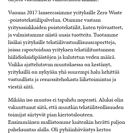
Vuonna 2017 lanseerasimme yrityksille Zero Waste
-poistotekstiilipalvelun. Otamme vastaan
yritysasiakkaiden poistotekstiilit, kuten työvaatteet,
ja valmistamme niistä uusia tuotteita. Tuotamme
lisäksi yrityksille tekstiilivastuullisuusraportteja,
joissa raportoidaan yrityksen tekstiilituotannon
hiilidioksidipäästöjen ja kulutetun veden määrä.
Vaikka ajattelutavan muutoksessa on kestänyt,
yrityksillä on nykyään yhä suurempi halu kehittää
vastuullista ja resurssitehokasta liiketoimintaa ja
viestiä siitä.
Mikään iso muutos ei tapahdu nopeasti. Aluksi olin
vakuuttunut siitä, että muutkin tekstiiliteollisuuden
toimijat siirtyvät pian kiertotalouteen.
Ensimmäinen mallistomme kuitenkin herätti paljon
paheksuntaa alalla. Oli pyhäinhäväistys kertoa