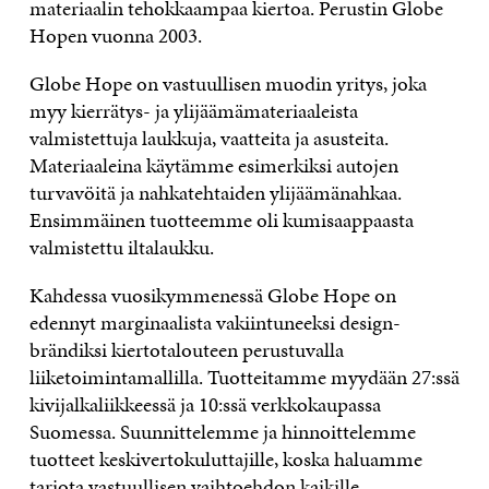
materiaalin tehokkaampaa kiertoa. Perustin Globe
Hopen vuonna 2003.
Globe Hope on vastuullisen muodin yritys, joka
myy kierrätys- ja ylijäämämateriaaleista
valmistettuja laukkuja, vaatteita ja asusteita.
Materiaaleina käytämme esimerkiksi autojen
turvavöitä ja nahkatehtaiden ylijäämänahkaa.
Ensimmäinen tuotteemme oli kumisaappaasta
valmistettu iltalaukku.
Kahdessa vuosikymmenessä Globe Hope on
edennyt marginaalista vakiintuneeksi design-
brändiksi kiertotalouteen perustuvalla
liiketoimintamallilla. Tuotteitamme myydään 27:ssä
kivijalkaliikkeessä ja 10:ssä verkkokaupassa
Suomessa. Suunnittelemme ja hinnoittelemme
tuotteet keskivertokuluttajille, koska haluamme
tarjota vastuullisen vaihtoehdon kaikille.