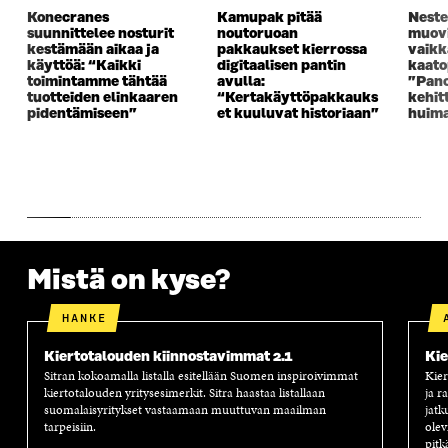
K
K
K
I
Konecranes
Kamupak pitää
Neste
K
U
K
K
suunnittelee nosturit
noutoruoan
muovi
kestämään aikaa ja
pakkaukset kierrossa
vaikk
U
N
U
K
käyttöä: “Kaikki
digitaalisen pantin
kaato
N
A
N
U
toimintamme tähtää
avulla:
”Pano
A
S
A
N
tuotteiden elinkaaren
“Kertakäyttöpakkauks
kehit
S
S
S
A
pidentämiseen”
et kuuluvat historiaan”
huim
S
A
S
S
A
A
S
A
Mistä on kyse?
HANKE
Kiertotalouden kiinnostavimmat 2.1
Kie
Sitran kokoamalla listalla esitellään Suomen inspiroivimmat
Kier
kiertotalouden yritysesimerkit. Sitra haastaa listallaan
ja r
suomalaisyritykset vastaamaan muuttuvan maailman
jatk
tarpeisiin.
olev
pitk