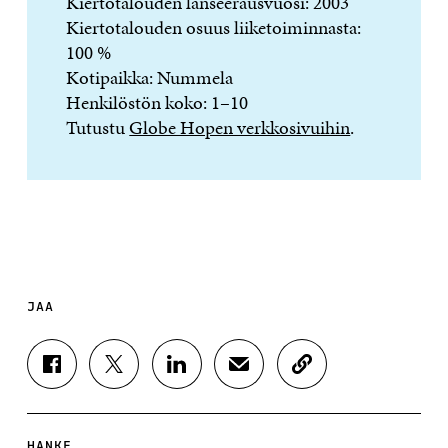
Kiertotalouden lanseerausvuosi: 2003
Kiertotalouden osuus liiketoiminnasta:
100 %
Kotipaikka: Nummela
Henkilöstön koko: 1–10
Tutustu
Globe Hopen verkkosivuihin
.
JAA
J
J
J
J
K
A
A
A
A
O
A
A
A
A
P
F
T
L
S
I
A
W
I
Ä
O
HANKE