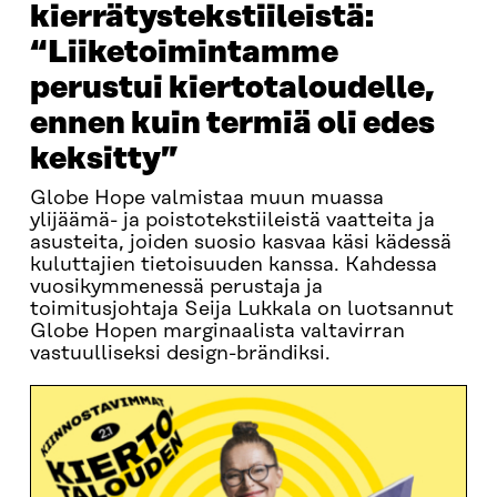
kierrätystekstiileistä:
“Liiketoimintamme
perustui kiertotaloudelle,
ennen kuin termiä oli edes
keksitty”
Globe Hope valmistaa muun muassa
ylijäämä- ja poistotekstiileistä vaatteita ja
asusteita, joiden suosio kasvaa käsi kädessä
kuluttajien tietoisuuden kanssa. Kahdessa
vuosikymmenessä perustaja ja
toimitusjohtaja Seija Lukkala on luotsannut
Globe Hopen marginaalista valtavirran
vastuulliseksi design-brändiksi.