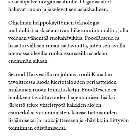
sosiaalipalveluorganisaatioille. Organisaatiot
hakevat ruoan ja jakelevat sen asiakkailleen.
Ohjelman helppokäyttöinen teknologia
mahdollistaa skaalautuvan liiketoimintamallin, jolla
voidaan vähentää ruokahävikkia. FoodRescue.ca
lisää turvallisen ruoan saatavuutta, joten sen avulla
olemassa olevilla ruokaresursseilla saadaan
enemmän aikaan.
Second Harvestilla on johtava rooli Kanadan
tavoitteessa luoda kiertotalouden periaatteiden
mukainen ruoan toimitusketju. FoodRescue.ca-
hankkeen tavoittavuuden laajentamisen lisäksi
järjestö tekee yhteistyötä kaikkien alojen,
esimerkiksi viranomaisten, kanssa tietoisuuden
lisäämiseksi ja ruokajätteeseen ja -hävikkiin liittyvän
toiminnan edistämiseksi.