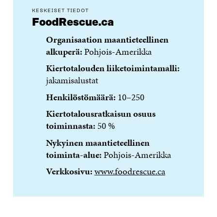
KESKEISET TIEDOT
FoodRescue.ca
Organisaation maantieteellinen
alkuperä:
Pohjois-Amerikka
Kiertotalouden liiketoimintamalli:
jakamisalustat
Henkilöstömäärä:
10–250
Kiertotalousratkaisun osuus
toiminnasta:
50 %
Nykyinen maantieteellinen
toiminta-alue:
Pohjois-Amerikka
Verkkosivu:
www.foodrescue.ca