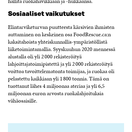
hallita ruokahävikkiään ja -hukkaansa.
Sosiaaliset vaikutukset
Elintarviketurvan puutteesta kärsivien ihmisten
auttaminen on keskeinen osa FoodRescue.ca:n
kaksitahoista yhteiskunnallis-ympäristöllistä
liiketoimintamallia. Syyskuuhun 2020 mennessä
alustalla oli yli 2 000 rekisteröityä
lahjoittajatoimipistettä ja yli 2 000 rekisteröityä
voittoa tavoittelematonta toimijaa, ja ruokaa oli
pelastettu kaikkiaan yli 1 800 tonnia. Tämä on
tuottanut lähes 4 miljoonaa ateriaa ja yli 6,5
miljoonan euron arvosta ruokalahjoituksia
vähäosaisille.