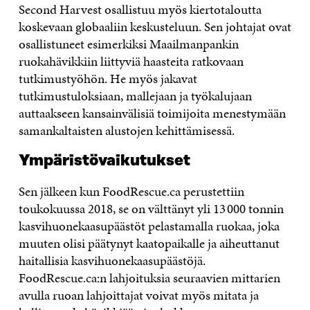
Second Harvest osallistuu myös kiertotaloutta
koskevaan globaaliin keskusteluun. Sen johtajat ovat
osallistuneet esimerkiksi Maailmanpankin
ruokahävikkiin liittyviä haasteita ratkovaan
tutkimustyöhön. He myös jakavat
tutkimustuloksiaan, mallejaan ja työkalujaan
auttaakseen kansainvälisiä toimijoita menestymään
samankaltaisten alustojen kehittämisessä.
Ympäristövaikutukset
Sen jälkeen kun FoodRescue.ca perustettiin
toukokuussa 2018, se on välttänyt yli 13 000 tonnin
kasvihuonekaasupäästöt pelastamalla ruokaa, joka
muuten olisi päätynyt kaatopaikalle ja aiheuttanut
haitallisia kasvihuonekaasupäästöjä.
FoodRescue.ca:n lahjoituksia seuraavien mittarien
avulla ruoan lahjoittajat voivat myös mitata ja