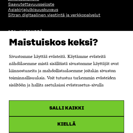
Saavutettavuusseloste
Asiakirjajulkisuuskuvaus
Sitran digitaalinen viestintä ja verkkopalvelut
OTA YHTEYTTÄ
Suomen itsenäisyyden juhlarahasto Sitra
Maistuiskos keksi?
Itämerenkatu 11-13, PL 160,
00181 Helsinki
Sivustomme käyttää evästeitä. Käytämme evästeitä
Puhelin +358 294 618 991
Sähköpostiosoite
nähdäksemme mistä sisällöistä sivustomme käyttäjät ovat
etunimi.sukunimi@sitra.fi tai sitra@sitra.fi
kiinnostuneita ja mahdollistaaksemme joitakin sivuston
toiminnallisuuksia. Voit tutustua tarkemmin evästeiden
Saapumisohjeet
sisältöön ja hallita asetuksiasi evästeasetus-sivulla
Y-tunnus 0202132-3
OLEMME NÄISSÄ SOMEISSA
SALLI KAIKKI
Facebook
Avautuu
uudessa
Linkedin
ikkunassa
KIELLÄ
Avautuu
uudessa