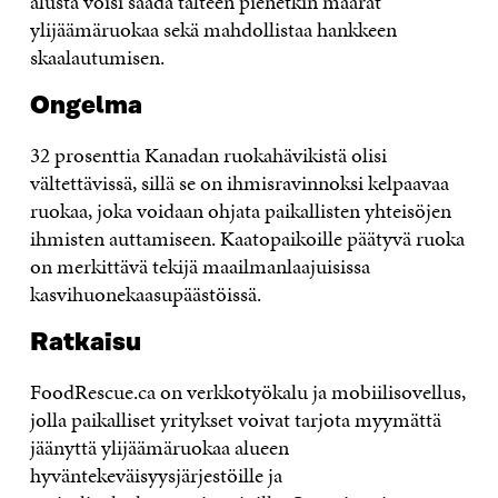
alusta voisi saada talteen pienetkin määrät
ylijäämäruokaa sekä mahdollistaa hankkeen
skaalautumisen.
Ongelma
32 prosenttia Kanadan ruokahävikistä olisi
vältettävissä, sillä se on ihmisravinnoksi kelpaavaa
ruokaa, joka voidaan ohjata paikallisten yhteisöjen
ihmisten auttamiseen. Kaatopaikoille päätyvä ruoka
on merkittävä tekijä maailmanlaajuisissa
kasvihuonekaasupäästöissä.
Ratkaisu
FoodRescue.ca on verkkotyökalu ja mobiilisovellus,
jolla paikalliset yritykset voivat tarjota myymättä
jäänyttä ylijäämäruokaa alueen
hyväntekeväisyysjärjestöille ja