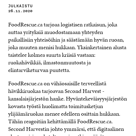
JULKAISTU
26.11.2020
FoodRescue.ca tarjoaa logistisen ratkaisun, joka
auttaa yrityksiä muodostamaan yhteyden
paikallisiin yhteisöihin ja säästämään hyvän ruoan,
joka muuten menisi hukkaan. Yksinkertainen alusta
taistelee kolmea suurta kriisiä vastaan:
ruokahävikkiä, ilmastonmuutosta ja
elintarviketurvan puutetta.
FoodRescue.ca on vähäosaisille terveellistä
hävikkiruokaa tarjoavan Second Harvest -
kansalaisjärjestön hanke. Hyväntekeväisyysjärjestön
kovasta työstä huolimatta toimitusketjun
ylijäämäruokaa menee edelleen osittain hukkaan.
Tähän reagoitiin kehittämällä FoodRescue.ca.
Second Harvestin johto ymmärsi, että digitaalinen