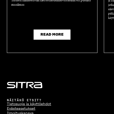
Tutustu kiinnostaviin kiertotalousinnovaatioihin eri puolilta
ja r
maailmaa
jatk
olev
pitk
käyt
READ MORE
NÄITÄKÖ ETSIT?
Tietosuoja ja käyttöehdot
Evästeasetukset
Ilmoituskanava