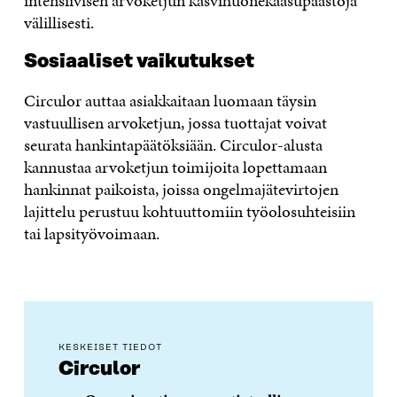
intensiivisen arvoketjun kasvihuonekaasupäästöjä
välillisesti.
Sosiaaliset vaikutukset
Circulor auttaa asiakkaitaan luomaan täysin
vastuullisen arvoketjun, jossa tuottajat voivat
seurata hankintapäätöksiään. Circulor-alusta
kannustaa arvoketjun toimijoita lopettamaan
hankinnat paikoista, joissa ongelmajätevirtojen
lajittelu perustuu kohtuuttomiin työolosuhteisiin
tai lapsityövoimaan.
KESKEISET TIEDOT
Circulor