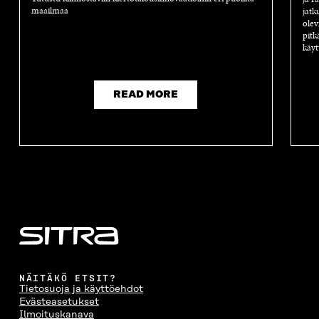
maailmaa
jatk
olev
pitk
käyt
READ MORE
NÄITÄKÖ ETSIT?
Tietosuoja ja käyttöehdot
Evästeasetukset
Ilmoituskanava