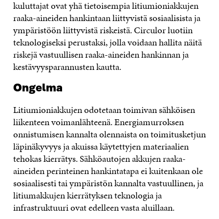
kuluttajat ovat yhä tietoisempia litiumioniakkujen
raaka-aineiden hankintaan liittyvistä sosiaalisista ja
ympäristöön liittyvistä riskeistä. Circulor luotiin
teknologiseksi perustaksi, jolla voidaan hallita näitä
riskejä vastuullisen raaka-aineiden hankinnan ja
kestävyysparannusten kautta.
Ongelma
Litiumioniakkujen odotetaan toimivan sähköisen
liikenteen voimanlähteenä. Energiamurroksen
onnistumisen kannalta olennaista on toimitusketjun
läpinäkyvyys ja akuissa käytettyjen materiaalien
tehokas kierrätys. Sähköautojen akkujen raaka-
aineiden perinteinen hankintatapa ei kuitenkaan ole
sosiaalisesti tai ympäristön kannalta vastuullinen, ja
litiumakkujen kierrätyksen teknologia ja
infrastruktuuri ovat edelleen vasta aluillaan.