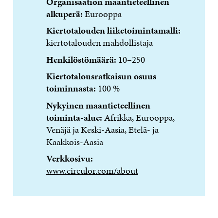
Organisaation maantieteellinen
alkuperä:
Eurooppa
Kiertotalouden liiketoimintamalli:
kiertotalouden mahdollistaja
Henkilöstömäärä:
10–250
Kiertotalousratkaisun osuus
toiminnasta:
100 %
Nykyinen maantieteellinen
toiminta-alue:
Afrikka, Eurooppa,
Venäjä ja Keski-Aasia, Etelä- ja
Kaakkois-Aasia
Verkkosivu:
www.circulor.com/about