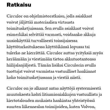
Ratkaisu
Circulor on ohjelmistoratkaisu, jolla asiakkaat
voivat jäljittää materiaalien virtausta
toimitusketjuissaan. Sen avulla asiakkaat voivat
esimerkiksi selvittää varmasti, voidaanko akkuja
uusiokäyttää turvallisesti toissijaisessa
käyttötarkoituksessa käyttöikänsä lopussa tai
tuleeko ne kierrättää. Circulor auttaa yrityksiä myös
keräämään ja viestimään tietoa akkutuotantonsa
hiilijalanjäljestä. Tämän lisäksi Circulorin avulla
tuottajat voivat varmistaa vastuulliset hankinnat
koko toimitusketjussaan ja viestiä niistä.
Circulor on jo alkanut antaa näyttöjä systeemisestä
muutoksesta kohti litiumioniakkujen vastuullista ja
kiertotalouden mukaista hankintaa yhteistyössä
suurten liikennealan toimijoiden, kuten Volvon,