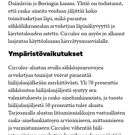
Daimlerin ja Boeingin kanssa. Yhtiö on todistanut,
että raaka-aineita voidaan jäljittää koko
toimitusketjun läpi, mikä parantaa
sähköliikennealan arvoketjun läpinäkyvyyttä ja
kiertotalouden astetta. Circulor on myös jo alkanut
laajentaa käyttöalaansa kierrätysmuovialalle.
Ympäristövaikutukset
Circulor-alustan avulla sähköajoneuvojen
arvoketjun toimijat voivat pienentää
hiilijalanjälkeään merkittävästi. Yli 70 prosenttia
sähköauton hiilijalanjäljestä syntyy sen
valmistuksesta ja raaka-ainehankinnoista, ja tuosta
hiilijalanjäljestä 50 prosenttia tulee akusta.
Tarjoamalla alustan litiumioniakkujen vastuullisten
raaka-ainehankintojen arvioimiseen, mittaamiseen
ja varmistamiseen Circulor vähentää hiili-