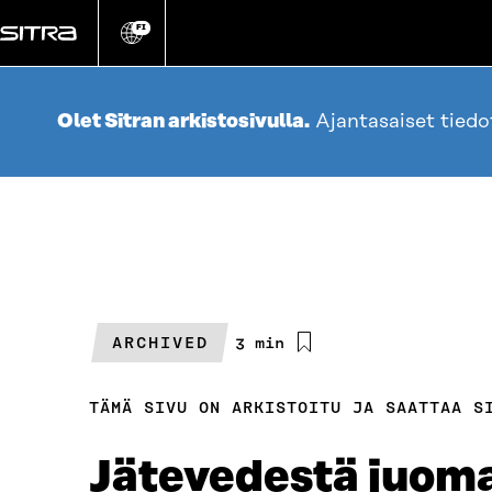
Siirry
suoraan
FI
Vaihda
sivuston
sisältöön
kieli
Olet Sitran arkistosivulla.
Ajantasaiset tied
ARCHIVED
Arvioitu
3 min
lukuaika
TÄMÄ SIVU ON ARKISTOITU JA SAATTAA S
Jätevedestä juomav