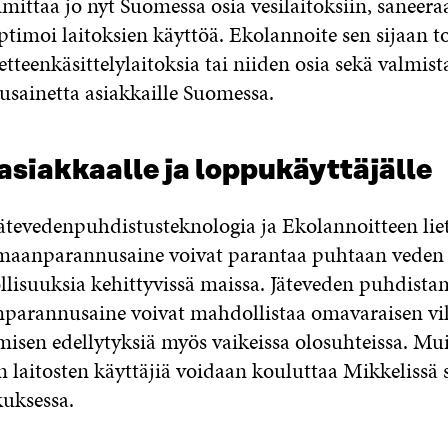
mittaa jo nyt Suomessa osia vesilaitoksiin, saneera
optimoi laitoksien käyttöä. Ekolannoite sen sijaan t
etteenkäsittelylaitoksia tai niiden osia sekä valmist
ainetta asiakkaille Suomessa.
siakkaalle ja loppukäyttäjälle
tevedenpuhdistusteknologia ja Ekolannoitteen liet
aanparannusaine voivat parantaa puhtaan veden s
lisuuksia kehittyvissä maissa. Jäteveden puhdistam
parannusaine voivat mahdollistaa omavaraisen vil
misen edellytyksiä myös vaikeissa olosuhteissa. M
n laitosten käyttäjiä voidaan kouluttaa Mikkelissä s
uksessa.