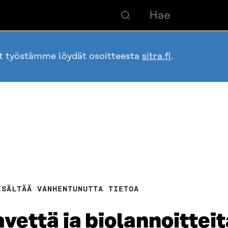
ot työstämme löydät osoitteesta
sitra.fi
.
ISÄLTÄÄ VANHENTUNUTTA TIETOA
että ja biolannoitteit