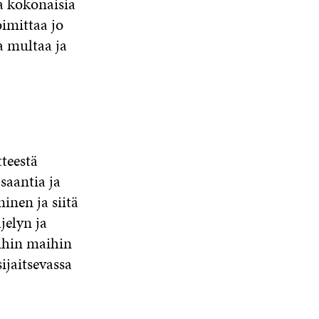
a kokonaisia
oimittaa jo
a multaa ja
teestä
aantia ja
inen ja siitä
jelyn ja
uihin maihin
ijaitsevassa