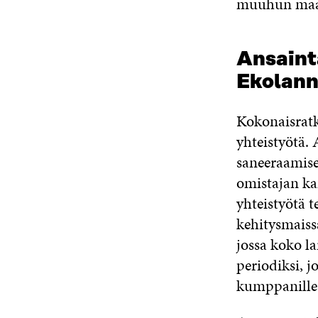
muuhun maa
Ansaint
Ekolann
Kokonaisratka
yhteistyötä.
saneeraamises
omistajan kan
yhteistyötä 
kehitysmaiss
jossa koko la
periodiksi, j
kumppanille