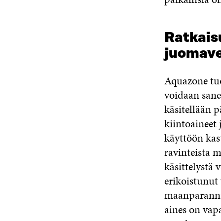
Ratkais
juomave
Aquazone tuot
voidaan sane
käsitellään pä
kiintoaineet 
käyttöön kast
ravinteista 
käsittelystä
erikoistunut 
maanparannus
aines on vapa