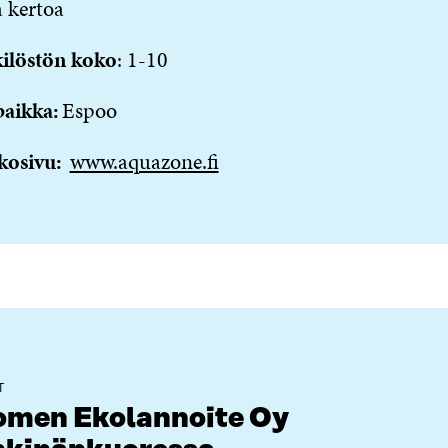
 kertoa
ilöstön koko
: 1-10
paikka:
Espoo
kosivu:
www.aquazone.fi
T
omen Ekolannoite Oy