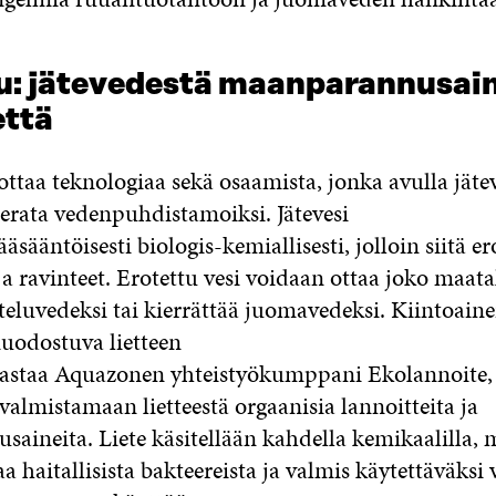
u: jätevedestä maanparannusain
ttä
taa teknologiaa sekä osaamista, jonka avulla jätev
erata vedenpuhdistamoiksi. Jätevesi
äsääntöisesti biologis-kemiallisesti, jolloin siitä er
ja ravinteet. Erotettu vesi voidaan ottaa joko maat
eluvedeksi tai kierrättää juomavedeksi. Kiintoainei
muodostuva lietteen
 vastaa Aquazonen yhteistyökumppani Ekolannoite,
valmistamaan lietteestä orgaanisia lannoitteita ja
aineita. Liete käsitellään kahdella kemikaalilla, 
a haitallisista bakteereista ja valmis käytettäväksi v