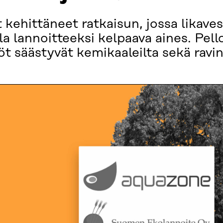
kehittäneet ratkaisun, jossa likaves
lla lannoitteeksi kelpaava aines. Pell
öt säästyvät kemikaaleilta sekä ravi