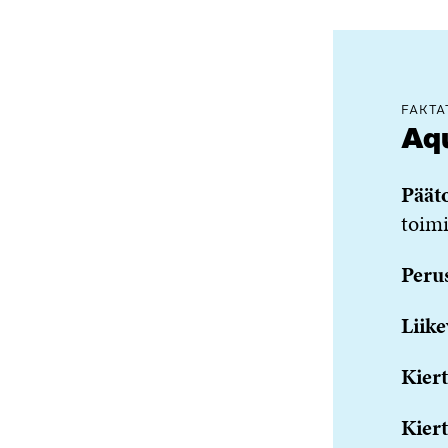
FAKTA
Aq
Päät
toimi
Peru
Liike
Kiert
Kier