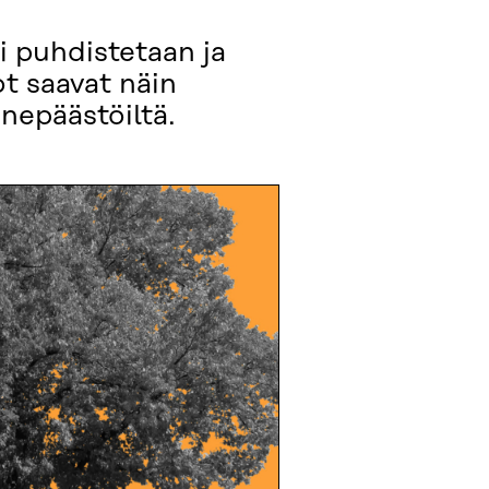
i puhdistetaan ja
ot saavat näin
nnepäästöiltä.