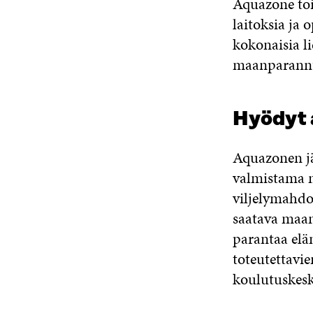
Aquazone toi
laitoksia ja 
kokonaisia li
maanparannus
Hyödyt a
Aquazonen jä
valmistama m
viljelymahdol
saatava maan
parantaa elä
toteutettavie
koulutuskesk