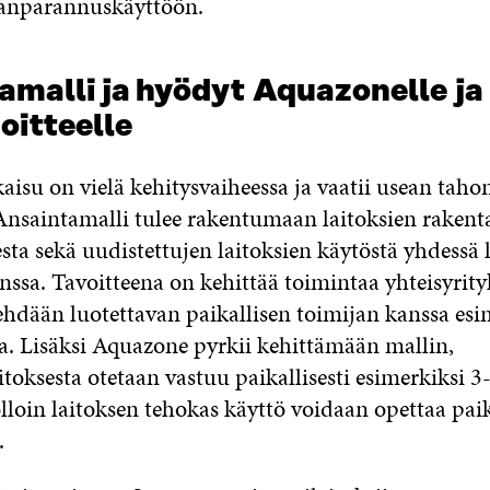
nparannuskäyttöön.
amalli ja hyödyt
Aquazonelle
ja
oitteelle
isu on vielä kehitysvaiheessa ja vaatii usean taho
 Ansaintamalli tulee rakentumaan laitoksien rakent
ta sekä uudistettujen laitoksien käytöstä yhdessä 
ssa. Tavoitteena on kehittää toimintaa yhteisyrityks
tehdään luotettavan paikallisen toimijan kanssa esi
a. Lisäksi Aquazone pyrkii kehittämään mallin,
itoksesta otetaan vastuu paikallisesti esimerkiksi 
olloin laitoksen tehokas käyttö voidaan opettaa paik
.