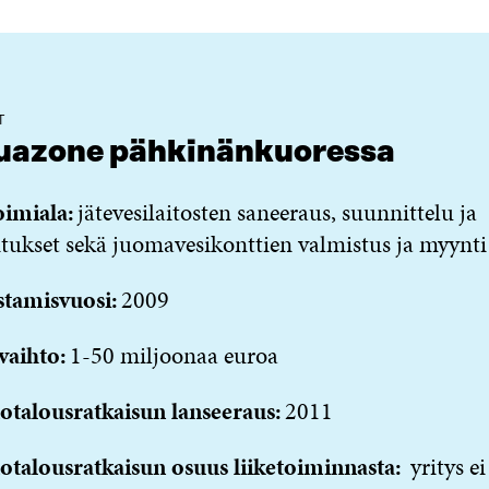
T
uazone pähkinänkuoressa
oimiala:
jätevesilaitosten saneeraus, suunnittelu ja
tukset sekä juomavesikonttien valmistus ja myynti
stamisvuosi:
2009
vaihto:
1-50 miljoonaa euroa
otalousratkaisun lanseeraus:
2011
totalousratkaisun osuus
liiketoiminnasta
:
yritys ei