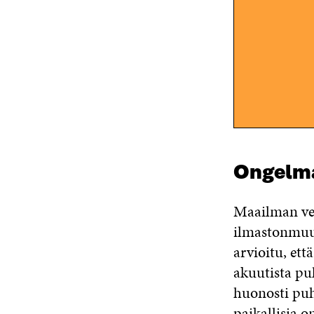
Ongelm
Maailman ves
ilmastonmuut
arvioitu, et
akuutista pu
huonosti puh
paikallisia 