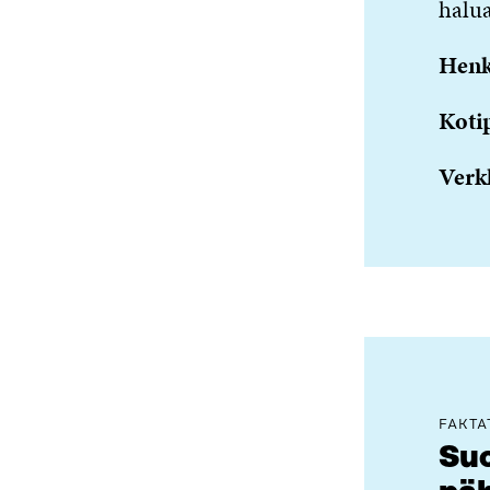
halua
Henk
Koti
Verk
FAKTA
Su