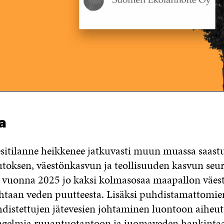
a
itilanne heikkenee jatkuvasti muun muassa saast
oksen, väestönkasvun ja teollisuuden kasvun seu
tä vuonna 2025 jo kaksi kolmasosaa maapallon väest
htaan veden puutteesta. Lisäksi puhdistamattomien
distettujen jätevesien johtaminen luontoon aiheut
ongelmia ruuantuotantoon ja juomaveden hankinta