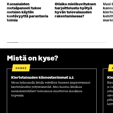
A
I
A
S
Kansalaisten
Olisiko mielikuvituksen
Uusi 
I
K
I
A
metsäpaneeli tukee
harjoittelusta hyötyä
kannu
K
K
K
I
metsien käytön
hyvän tulevaisuuden
kiert
K
U
K
K
kestävyyttä parantavia
rakentamisessa?
kehit
U
N
U
K
toimia
markk
N
A
N
U
A
S
A
N
S
S
S
A
S
A
S
S
A
A
S
A
Mistä on kyse?
HANKE
Kiertotalouden kiinnostavimmat 2.1
Kie
Sitran kokoamalla listalla esitellään Suomen inspiroivimmat
Kier
kiertotalouden yritysesimerkit. Sitra haastaa listallaan
ja r
suomalaisyritykset vastaamaan muuttuvan maailman
jatk
tarpeisiin.
olev
pitk
käyt