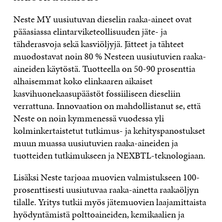
Neste MY uusiutuvan dieselin raaka-aineet ovat
pääasiassa elintarviketeollisuuden jäte- ja
tähderasvoja sekä kasviöljyjä. Jätteet ja tähteet
muodostavat noin 80 % Nesteen uusiutuvien raaka-
aineiden käytöstä. Tuotteella on 50-90 prosenttia
alhaisemmat koko elinkaaren aikaiset
kasvihuonekaasupäästöt fossiiliseen dieseliin
verrattuna. Innovaation on mahdollistanut se, että
Neste on noin kymmenessä vuodessa yli
kolminkertaistetut tutkimus- ja kehityspanostukset
muun muassa uusiutuvien raaka-aineiden ja
tuotteiden tutkimukseen ja NEXBTL-teknologiaan.
Lisäksi Neste tarjoaa muovien valmistukseen 100-
prosenttisesti uusiutuvaa raaka-ainetta raakaöljyn
tilalle. Yritys tutkii myös jätemuovien laajamittaista
hyödyntämistä polttoaineiden, kemikaalien ja