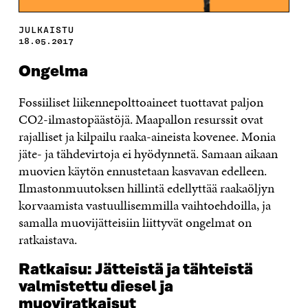
JULKAISTU
18.05.2017
Ongelma
Fossiiliset liikennepolttoaineet tuottavat paljon
CO2-ilmastopäästöjä. Maapallon resurssit ovat
rajalliset ja kilpailu raaka-aineista kovenee. Monia
jäte- ja tähdevirtoja ei hyödynnetä. Samaan aikaan
muovien käytön ennustetaan kasvavan edelleen.
Ilmastonmuutoksen hillintä edellyttää raakaöljyn
korvaamista vastuullisemmilla vaihtoehdoilla, ja
samalla muovijätteisiin liittyvät ongelmat on
ratkaistava.
Ratkaisu:
Jätteistä ja tähteistä
valmistettu diesel ja
muoviratkaisut