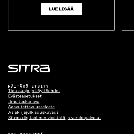
LUE LISÄÄ
NÄITÄKÖ ETSIT?
Tietosuoja ja käyttöehdot
Evästeasetukset
Ilmoituskanava
Saavutettavuusseloste
Asiakirjajulkisuuskuvaus
Sitran digitaalinen viestintä ja verkkopalvelut