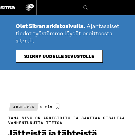
Siirry
FI
suoraan
Vaihda
Hae
sivuston
sisältöön
kieli
Olet Sitran arkistosivulla.
Ajantasaiset
tiedot työstämme löydät osoitteesta
sitra.fi
.
SIIRRY UUDELLE SIVUSTOLLE
Arvioitu
2 min
ARCHIVED
lukuaika
TÄMÄ SIVU ON ARKISTOITU JA SAATTAA SISÄLTÄÄ
VANHENTUNUTTA TIETOA
Jätteistä ja tähteistä