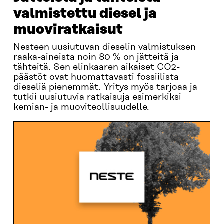
valmistettu diesel ja
muoviratkaisut
Nesteen uusiutuvan dieselin valmistuksen
raaka-aineista noin 80 % on jätteitä ja
tähteitä. Sen elinkaaren aikaiset CO2-
päästöt ovat huomattavasti fossiilista
dieseliä pienemmät. Yritys myös tarjoaa ja
tutkii uusiutuvia ratkaisuja esimerkiksi
kemian- ja muoviteollisuudelle.