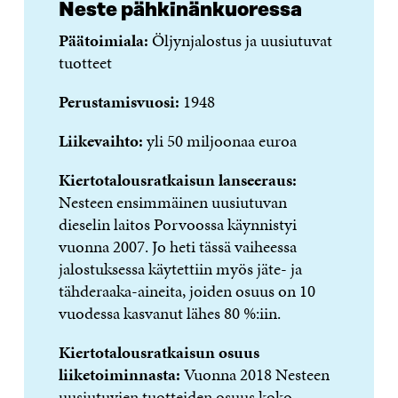
Neste pähkinänkuoressa
Päätoimiala:
Öljynjalostus ja uusiutuvat
tuotteet
Perustamisvuosi:
1948
Liikevaihto:
yli 50 miljoonaa euroa
Kiertotalousratkaisun lanseeraus:
Nesteen ensimmäinen uusiutuvan
dieselin laitos Porvoossa käynnistyi
vuonna 2007. Jo heti tässä vaiheessa
jalostuksessa käytettiin myös jäte- ja
tähderaaka-aineita, joiden osuus on 10
vuodessa kasvanut lähes 80 %:iin.
Kiertotalousratkaisun osuus
liiketoiminnasta:
Vuonna 2018 Nesteen
uusiutuvien tuotteiden osuus koko