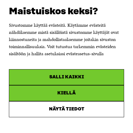
OTA YHTEYTTÄ
Suomen itsenäisyyden juhlarahasto Sitra
Maistuiskos keksi?
Itämerenkatu 11-13, PL 160,
00181 Helsinki
Sivustomme käyttää evästeitä. Käytämme evästeitä
Puhelin +358 294 618 991
Sähköpostiosoite
nähdäksemme mistä sisällöistä sivustomme käyttäjät ovat
etunimi.sukunimi@sitra.fi tai sitra@sitra.fi
kiinnostuneita ja mahdollistaaksemme joitakin sivuston
toiminnallisuuksia. Voit tutustua tarkemmin evästeiden
Saapumisohjeet
sisältöön ja hallita asetuksiasi evästeasetus-sivulla
Y-tunnus 0202132-3
OLEMME NÄISSÄ SOMEISSA
SALLI KAIKKI
Facebook
Avautuu
uudessa
Linkedin
ikkunassa
KIELLÄ
Avautuu
uudessa
Youtube
ikkunassa
Avautuu
NÄYTÄ TIEDOT
uudessa
Instagram
ikkunassa
Avautuu
uudessa
ikkunassa