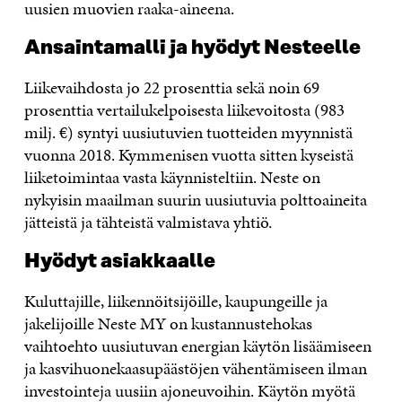
uusien muovien raaka-aineena.
Ansaintamalli ja hyödyt Nesteelle
Liikevaihdosta jo 22 prosenttia sekä noin 69
prosenttia vertailukelpoisesta liikevoitosta (983
milj. €) syntyi uusiutuvien tuotteiden myynnistä
vuonna 2018. Kymmenisen vuotta sitten kyseistä
liiketoimintaa vasta käynnisteltiin. Neste on
nykyisin maailman suurin uusiutuvia polttoaineita
jätteistä ja tähteistä valmistava yhtiö.
Hyödyt asiakkaalle
Kuluttajille, liikennöitsijöille, kaupungeille ja
jakelijoille Neste MY on kustannustehokas
vaihtoehto uusiutuvan energian käytön lisäämiseen
ja kasvihuonekaasupäästöjen vähentämiseen ilman
investointeja uusiin ajoneuvoihin. Käytön myötä