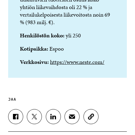
yhtiön liikevaihdosta oli 22 % ja
vertailukelpoisesta liikevoitosta noin 69
% (983 milj. €).
Henkilöstön koko:
yli 250
Kotipaikka:
Espoo
Verkkosivu:
https://www.neste.com/
JAA
J
J
J
J
K
A
A
A
A
O
A
A
A
A
P