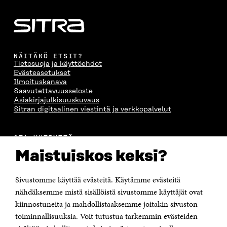
NÄITÄKÖ ETSIT?
Tietosuoja ja käyttöehdot
Evästeasetukset
Ilmoituskanava
Saavutettavuusseloste
Asiakirjajulkisuuskuvaus
Sitran digitaalinen viestintä ja verkkopalvelut
OTA YHTEYTTÄ
Suomen itsenäisyyden juhlarahasto Sitra
Maistuiskos keksi?
Itämerenkatu 11-13, PL 160,
00181 Helsinki
Sivustomme käyttää evästeitä. Käytämme evästeitä
Puhelin +358 294 618 991
Sähköpostiosoite
nähdäksemme mistä sisällöistä sivustomme käyttäjät ovat
etunimi.sukunimi@sitra.fi tai sitra@sitra.fi
kiinnostuneita ja mahdollistaaksemme joitakin sivuston
toiminnallisuuksia. Voit tutustua tarkemmin evästeiden
Saapumisohjeet