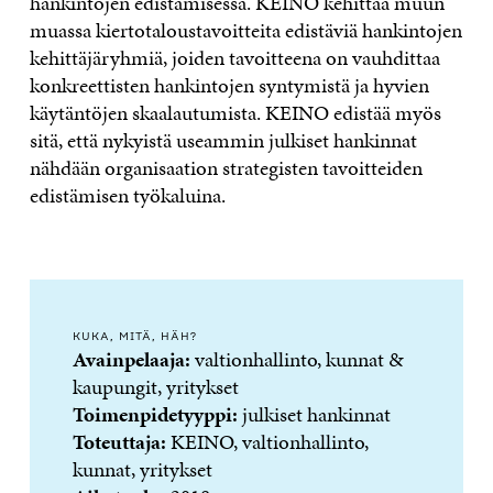
hankintojen edistämisessä. KEINO kehittää muun
muassa kiertotaloustavoitteita edistäviä hankintojen
kehittäjäryhmiä, joiden tavoitteena on vauhdittaa
konkreettisten hankintojen syntymistä ja hyvien
käytäntöjen skaalautumista. KEINO edistää myös
sitä, että nykyistä useammin julkiset hankinnat
nähdään organisaation strategisten tavoitteiden
edistämisen työkaluina.
KUKA, MITÄ, HÄH?
Avainpelaaja:
valtionhallinto, kunnat &
kaupungit, yritykset
Toimenpidetyyppi:
julkiset hankinnat
Toteuttaja:
KEINO, valtionhallinto,
kunnat, yritykset