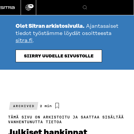
Siirry
FI
suoraan
Vaihda
Hae
sivuston
sisältöön
kieli
Olet Sitran arkistosivulla.
Ajantasaiset
tiedot työstämme löydät osoitteesta
sitra.fi
.
SIIRRY UUDELLE SIVUSTOLLE
Arvioitu
2 min
ARCHIVED
lukuaika
TÄMÄ SIVU ON ARKISTOITU JA SAATTAA SISÄLTÄÄ
VANHENTUNUTTA TIETOA
Julkiset hankinnat