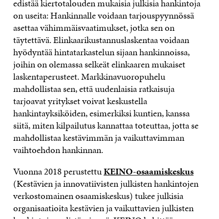
edistää kiertotalouden mukaisia julkisia hankintoja
on useita: Hankinnalle voidaan tarjouspyynnössä
asettaa vähimmäisvaatimukset, jotka sen on
täytettävä. Elinkaarikustannuslaskentaa voidaan
hyödyntää hintatarkastelun sijaan hankinnoissa,
joihin on olemassa selkeät elinkaaren mukaiset
laskentaperusteet. Markkinavuoropuhelu
mahdollistaa sen, että uudenlaisia ratkaisuja
tarjoavat yritykset voivat keskustella
hankintayksiköiden, esimerkiksi kuntien, kanssa
siitä, miten kilpailutus kannattaa toteuttaa, jotta se
mahdollistaa kestävimmän ja vaikuttavimman
vaihtoehdon hankinnan.
Vuonna 2018 perustettu
KEINO-osaamiskeskus
(Kestävien ja innovatiivisten julkisten hankintojen
verkostomainen osaamiskeskus) tukee julkisia
organisaatioita kestävien ja vaikuttavien julkisten