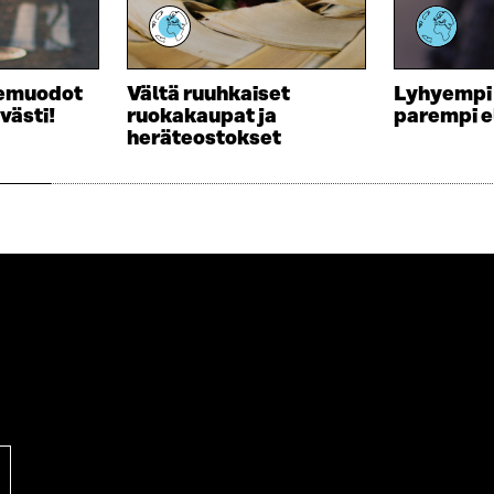
U
U
D
U
E
D
S
E
nemuodot
Vältä ruuhkaiset
Lyhyempi
S
S
västi!
ruokakaupat ja
parempi 
A
S
heräteostokset
I
A
K
I
K
K
U
K
N
U
A
N
S
A
S
S
A
S
A