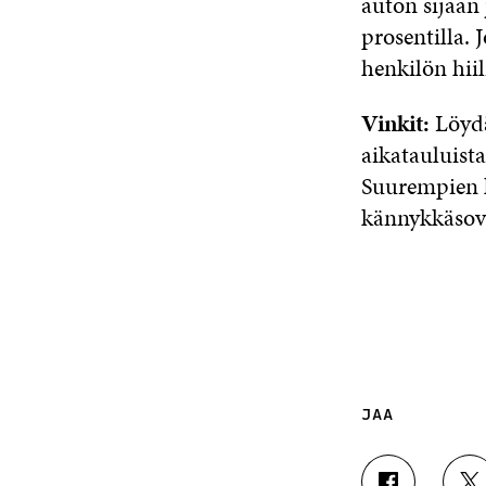
auton sijaan 
prosentilla. 
henkilön hiil
Vinkit:
Löydät
aikatauluista
Suurempien k
kännykkäsove
JAA