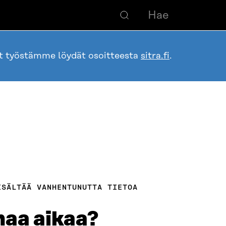
ot työstämme löydät osoitteesta
sitra.fi
.
ISÄLTÄÄ VANHENTUNUTTA TIETOA
maa aikaa?