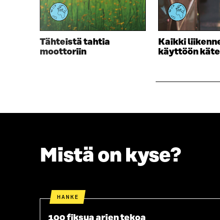
U
D
D
E
E
S
S
S
Tähteistä tahtia
Kaikki liiken
S
A
moottoriin
käyttöön käte
A
I
I
K
K
K
K
U
U
N
N
A
A
S
S
S
S
A
A
Mistä on kyse?
HANKE
100 fiksua arjen tekoa