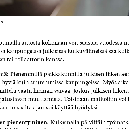
ls
umalla autosta kokonaan voit säästää vuodessa n
sa kaupungeissa julkisissa kulkuvälineissä saa kulk
n tai rollaattorin kanssa.
ämä:
Pienemmillä paikkakunnilla julkisen liikentee
tä hyviä kuin suuremmissa kaupungeissa. Myös aika
nittelu vaatii hieman vaivaa. Joskus julkisen liiken
ajatustavan muuttamista. Toisinaan matkoihin voi
a, toisaalta ajan voi käyttää hyödyksi.
ljen pienentyminen:
Kulkemalla päivittäin työmat