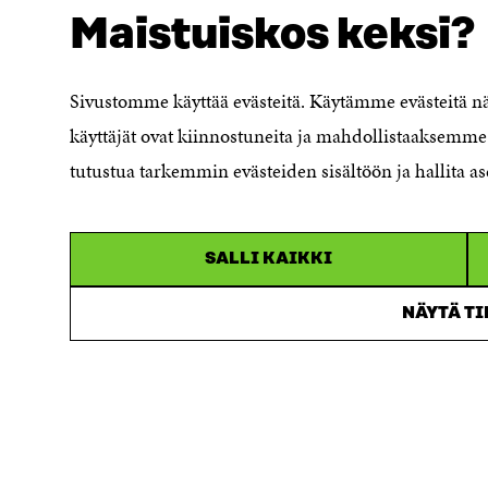
Maistuiskos keksi?
Evästeasetukset
Ilmoituskanava
Saavutettavuusseloste
Sivustomme käyttää evästeitä. Käytämme evästeitä 
Asiakirjajulkisuuskuvaus
käyttäjät ovat kiinnostuneita ja mahdollistaaksemme 
Sitran digitaalinen viestintä ja
tutustua tarkemmin evästeiden sisältöön ja hallita as
verkkopalvelut
SALLI KAIKKI
NÄYTÄ T