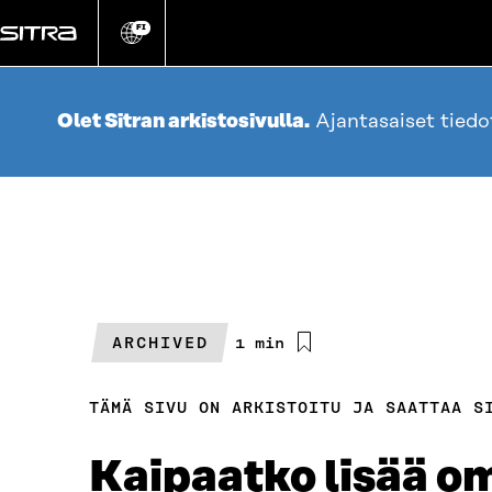
Siirry
suoraan
FI
Vaihda
sivuston
sisältöön
kieli
Olet Sitran arkistosivulla.
Ajantasaiset tied
ARCHIVED
Arvioitu
1 min
lukuaika
TÄMÄ SIVU ON ARKISTOITU JA SAATTAA S
Kaipaatko lisää o