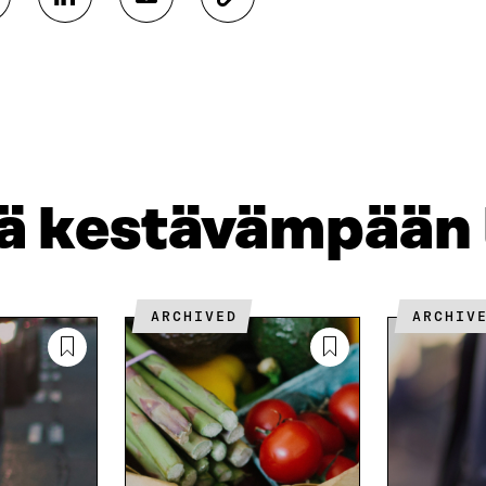
J
J
K
A
A
O
A
A
P
L
S
I
I
Ä
O
N
H
I
K
K
A
E
Ö
R
D
P
T
I
O
I
jä kestävämpään
N
S
K
I
T
K
S
I
E
S
L
L
Ä
L
I
ARCHIVED
ARCHIV
A
A
N
V
A
L
A
V
I
U
A
N
T
U
K
U
T
K
U
U
I
U
U