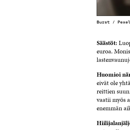
Burst / Pexe
Säästöt:
Luop
euroa. Monis
lastenvaunuje
Huomioi n
eivät ole yh
reittien suun
vaatii myös 
enemmän aika
Hiilijalanjä