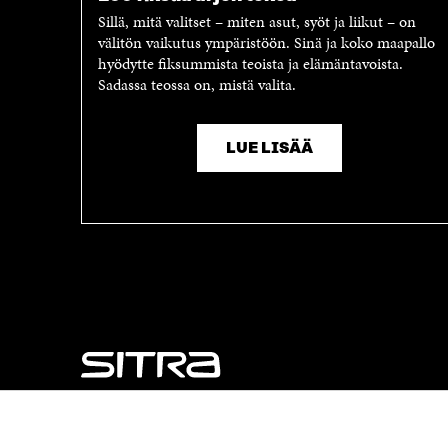
Sillä, mitä valitset – miten asut, syöt ja liikut – on
välitön vaikutus ympäristöön. Sinä ja koko maapallo
hyödytte fiksummista teoista ja elämäntavoista.
Sadassa teossa on, mistä valita.
LUE LISÄÄ
NÄITÄKÖ ETSIT?
Tietosuoja ja käyttöehdot