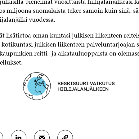
julkisilla pienennät vuosittaista hiilijalanjälkeäsi 
Jos miljoona suomalaista tekee samoin kuin sinä, s
ijalanjälki vuodessa.
 lisätietoa oman kuntasi julkisen liikenteen reiteis
 kotikuntasi julkisen liikenteen palveluntarjoajan s
aupunkien reitti- ja aikatauluoppaista on olemas
llukset.