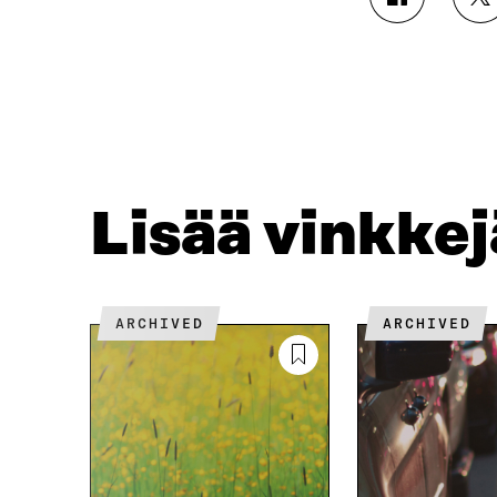
J
J
A
A
A
A
F
T
A
W
C
I
E
T
B
T
O
E
O
R
Lisää vinkke
K
I
I
S
S
S
S
Ä
A
A
ARCHIVED
ARCHIVED
A
V
V
A
A
U
U
T
T
U
U
U
U
U
U
U