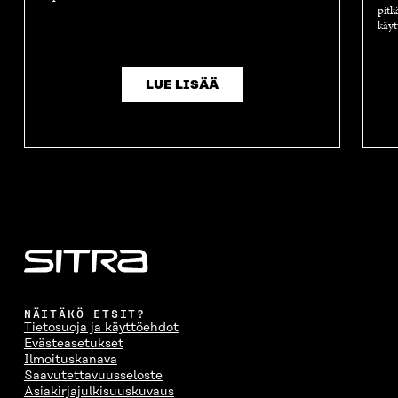
pitk
käyt
LUE LISÄÄ
NÄITÄKÖ ETSIT?
Tietosuoja ja käyttöehdot
Evästeasetukset
Ilmoituskanava
Saavutettavuusseloste
Asiakirjajulkisuuskuvaus