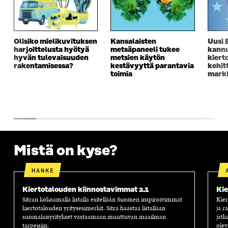
E
S
E
D
S
S
S
E
S
A
S
S
A
I
A
S
Olisiko mielikuvituksen
Kansalaisten
Uusi 
I
K
I
A
harjoittelusta hyötyä
metsäpaneeli tukee
kannu
K
K
K
I
hyvän tulevaisuuden
metsien käytön
kiert
K
U
K
K
rakentamisessa?
kestävyyttä parantavia
kehit
U
N
U
K
toimia
markk
N
A
N
U
A
S
A
N
S
S
S
A
S
A
S
S
A
A
S
A
Mistä on kyse?
HANKE
Kiertotalouden kiinnostavimmat 2.1
Kie
Sitran kokoamalla listalla esitellään Suomen inspiroivimmat
Kier
kiertotalouden yritysesimerkit. Sitra haastaa listallaan
ja r
suomalaisyritykset vastaamaan muuttuvan maailman
jatk
tarpeisiin.
olev