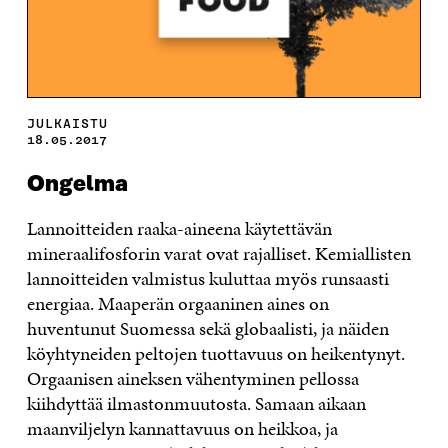
JULKAISTU
18.05.2017
Ongelma
Lannoitteiden raaka-aineena käytettävän
mineraalifosforin varat ovat rajalliset. Kemiallisten
lannoitteiden valmistus kuluttaa myös runsaasti
energiaa. Maaperän orgaaninen aines on
huventunut Suomessa sekä globaalisti, ja näiden
köyhtyneiden peltojen tuottavuus on heikentynyt.
Orgaanisen aineksen vähentyminen pellossa
kiihdyttää ilmastonmuutosta. Samaan aikaan
maanviljelyn kannattavuus on heikkoa, ja