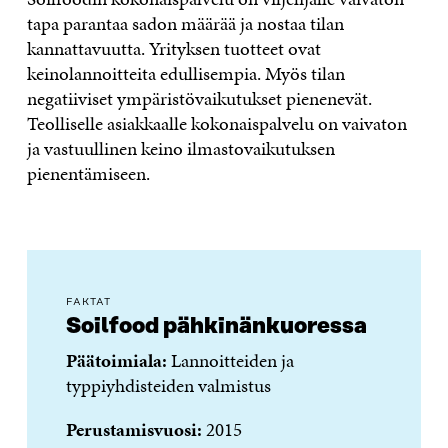
tapa parantaa sadon määrää ja nostaa tilan
kannattavuutta. Yrityksen tuotteet ovat
keinolannoitteita edullisempia. Myös tilan
negatiiviset ympäristövaikutukset pienenevät.
Teolliselle asiakkaalle kokonaispalvelu on vaivaton
ja vastuullinen keino ilmastovaikutuksen
pienentämiseen.
FAKTAT
Soilfood pähkinänkuoressa
Päätoimiala:
Lannoitteiden ja
typpiyhdisteiden valmistus
Perustamisvuosi:
2015