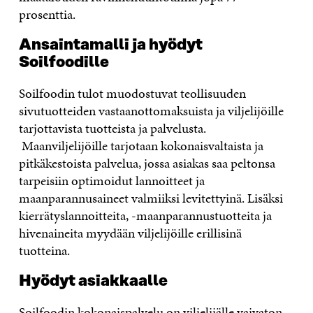
prosenttia.
Ansaintamalli ja hyödyt
Soilfoodille
Soilfoodin tulot muodostuvat teollisuuden
sivutuotteiden vastaanottomaksuista ja viljelijöille
tarjottavista tuotteista ja palvelusta.
Maanviljelijöille tarjotaan kokonaisvaltaista ja
pitkäkestoista palvelua, jossa asiakas saa peltonsa
tarpeisiin optimoidut lannoitteet ja
maanparannusaineet valmiiksi levitettyinä. Lisäksi
kierrätyslannoitteita, -maanparannustuotteita ja
hivenaineita myydään viljelijöille erillisinä
tuotteina.
Hyödyt asiakkaalle
Soilfoodin kokonaispalvelu on viljelijälle vaivaton