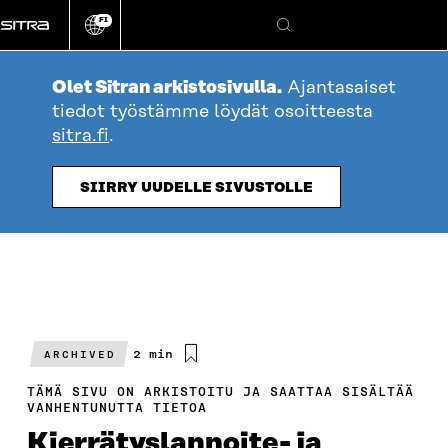
Siirry
FI
suoraan
Vaihda
Hae
sivuston
sisältöön
kieli
Olet Sitran arkistosivulla.
Ajantasaiset
tiedot työstämme löydät osoitteesta
sitra.fi
.
SIIRRY UUDELLE SIVUSTOLLE
Arvioitu
2 min
ARCHIVED
lukuaika
TÄMÄ SIVU ON ARKISTOITU JA SAATTAA SISÄLTÄÄ
VANHENTUNUTTA TIETOA
Kierrätyslannoite- ja