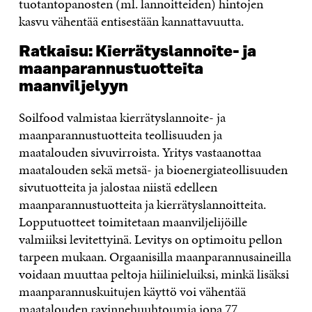
tuotantopanosten (ml. lannoitteiden) hintojen
kasvu vähentää entisestään kannattavuutta.
Ratkaisu: Kierrätyslannoite- ja
maanparannustuotteita
maanviljelyyn
Soilfood valmistaa kierrätyslannoite- ja
maanparannustuotteita teollisuuden ja
maatalouden sivuvirroista. Yritys vastaanottaa
maatalouden sekä metsä- ja bioenergiateollisuuden
sivutuotteita ja jalostaa niistä edelleen
maanparannustuotteita ja kierrätyslannoitteita.
Lopputuotteet toimitetaan maanviljelijöille
valmiiksi levitettyinä. Levitys on optimoitu pellon
tarpeen mukaan. Orgaanisilla maanparannusaineilla
voidaan muuttaa peltoja hiilinieluiksi, minkä lisäksi
maanparannuskuitujen käyttö voi vähentää
maatalouden ravinnehuuhtoumia jopa 77