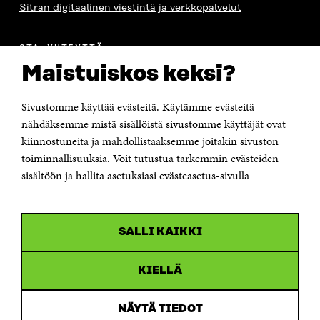
Sitran digitaalinen viestintä ja verkkopalvelut
OTA YHTEYTTÄ
Suomen itsenäisyyden juhlarahasto Sitra
Maistuiskos keksi?
Itämerenkatu 11-13, PL 160,
00181 Helsinki
Sivustomme käyttää evästeitä. Käytämme evästeitä
Puhelin +358 294 618 991
Sähköpostiosoite
nähdäksemme mistä sisällöistä sivustomme käyttäjät ovat
etunimi.sukunimi@sitra.fi tai sitra@sitra.fi
kiinnostuneita ja mahdollistaaksemme joitakin sivuston
toiminnallisuuksia. Voit tutustua tarkemmin evästeiden
Saapumisohjeet
sisältöön ja hallita asetuksiasi evästeasetus-sivulla
Y-tunnus 0202132-3
OLEMME NÄISSÄ SOMEISSA
SALLI KAIKKI
Facebook
Avautuu
uudessa
Linkedin
ikkunassa
KIELLÄ
Avautuu
uudessa
Youtube
ikkunassa
Avautuu
NÄYTÄ TIEDOT
uudessa