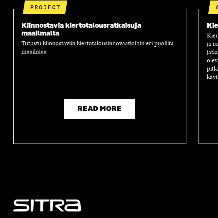
PROJECT
Kiinnostavia kiertotalousratkaisuja
Kie
maailmalta
Kier
Tutustu kiinnostaviin kiertotalousinnovaatioihin eri puolilta
ja r
maailmaa
jatk
olev
pitk
käyt
READ MORE