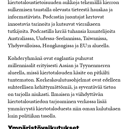
kiertotaloustietoisuuden aukkoja tekemällä kierron
sulkemisen taustalla olevasta tieteestä hauskaa ja
informatiivista. Podcastin juontajat kertovat
innostavia tarinoita ja kutsuvat vieraikseen
tutkijoita. Podcastilla kerää tuhansia kuuntelijoita
Australiassa, Uudessa-Seelannissa, Taiwanissa,
Yhdysvalloissa, Hongkongissa ja EU:n alueella.
Kohderyhmänä ovat englantia puhuvat
millenniaalit erityisesti Aasian ja Tyynenmeren
alueella, missä kiertotalouden käsite on pitkälti
tuntematon. Korkeakoulutusohjelmat ovat edelleen
suhteellisen kehittymättömiä, ja syventävää tietoa
on tarjolla niukasti. Ilmaisen ja viihdyttävän
kiertotaloustiedon tarjoaminen verkossa lisää
ymmärrystä kiertotaloduesta niin oman kulutuksen
kuin politiikan tasolla.
Ympäristövaikutukset