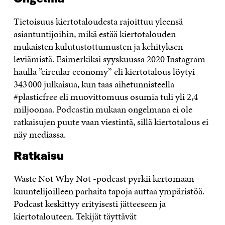
Tietoisuus kiertotaloudesta rajoittuu yleensä
asiantuntijoihin, mikä estää kiertotalouden
mukaisten kulutustottumusten ja kehityksen
leviämistä. Esimerkiksi syyskuussa 2020 Instagram-
haulla ”circular economy” eli kiertotalous löytyi
343 000 julkaisua, kun taas aihetunnisteella
#plasticfree eli muovittomuus osumia tuli yli 2,4
miljoonaa. Podcastin mukaan ongelmana ei ole
ratkaisujen puute vaan viestintä, sillä kiertotalous ei
näy mediassa.
Ratkaisu
Waste Not Why Not -podcast pyrkii kertomaan
kuuntelijoilleen parhaita tapoja auttaa ympäristöä.
Podcast keskittyy erityisesti jätteeseen ja
kiertotalouteen. Tekijät täyttävät