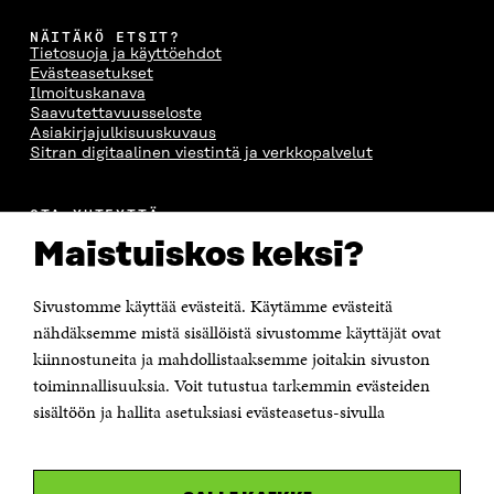
NÄITÄKÖ ETSIT?
Tietosuoja ja käyttöehdot
Evästeasetukset
Ilmoituskanava
Saavutettavuusseloste
Asiakirjajulkisuuskuvaus
Sitran digitaalinen viestintä ja verkkopalvelut
OTA YHTEYTTÄ
Suomen itsenäisyyden juhlarahasto Sitra
Maistuiskos keksi?
Itämerenkatu 11-13, PL 160,
00181 Helsinki
Sivustomme käyttää evästeitä. Käytämme evästeitä
Puhelin +358 294 618 991
Sähköpostiosoite
nähdäksemme mistä sisällöistä sivustomme käyttäjät ovat
etunimi.sukunimi@sitra.fi tai sitra@sitra.fi
kiinnostuneita ja mahdollistaaksemme joitakin sivuston
toiminnallisuuksia. Voit tutustua tarkemmin evästeiden
Saapumisohjeet
sisältöön ja hallita asetuksiasi evästeasetus-sivulla
Y-tunnus 0202132-3
OLEMME NÄISSÄ SOMEISSA