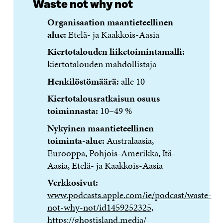
Waste not why not
Organisaation maantieteellinen
alue:
Etelä- ja Kaakkois-Aasia
Kiertotalouden liiketoimintamalli:
kiertotalouden mahdollistaja
Henkilöstömäärä:
alle 10
Kiertotalousratkaisun osuus
toiminnasta:
10–49 %
Nykyinen maantieteellinen
toiminta-alue:
Australaasia,
Eurooppa, Pohjois-Amerikka, Itä-
Aasia, Etelä- ja Kaakkois-Aasia
Verkkosivut:
www.podcasts.apple.com/ie/podcast/waste-
not-why-not/id1459252325
,
https://ghostisland.media/