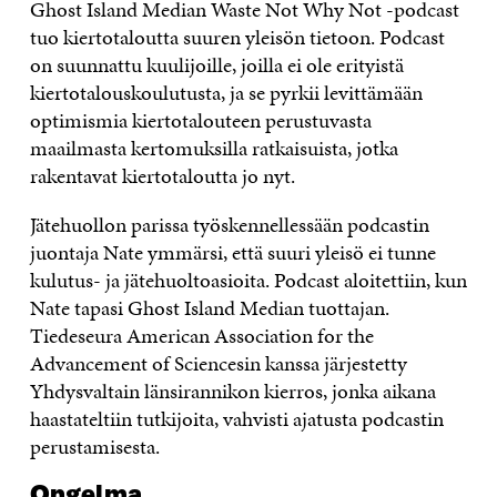
Ghost Island Median Waste Not Why Not -podcast
tuo kiertotaloutta suuren yleisön tietoon. Podcast
on suunnattu kuulijoille, joilla ei ole erityistä
kiertotalouskoulutusta, ja se pyrkii levittämään
optimismia kiertotalouteen perustuvasta
maailmasta kertomuksilla ratkaisuista, jotka
rakentavat kiertotaloutta jo nyt.
Jätehuollon parissa työskennellessään podcastin
juontaja Nate ymmärsi, että suuri yleisö ei tunne
kulutus- ja jätehuoltoasioita. Podcast aloitettiin, kun
Nate tapasi Ghost Island Median tuottajan.
Tiedeseura American Association for the
Advancement of Sciencesin kanssa järjestetty
Yhdysvaltain länsirannikon kierros, jonka aikana
haastateltiin tutkijoita, vahvisti ajatusta podcastin
perustamisesta.
Ongelma