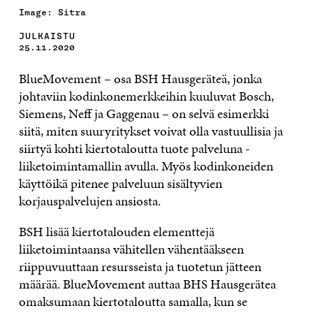
Image: Sitra
JULKAISTU
25.11.2020
BlueMovement – osa BSH Hausgeräteä, jonka
johtaviin kodinkonemerkkeihin kuuluvat Bosch,
Siemens, Neff ja Gaggenau – on selvä esimerkki
siitä, miten suuryritykset voivat olla vastuullisia ja
siirtyä kohti kiertotaloutta tuote palveluna -
liiketoimintamallin avulla. Myös kodinkoneiden
käyttöikä pitenee palveluun sisältyvien
korjauspalvelujen ansiosta.
BSH lisää kiertotalouden elementtejä
liiketoimintaansa vähitellen vähentääkseen
riippuvuuttaan resursseista ja tuotetun jätteen
määrää. BlueMovement auttaa BHS Hausgerätea
omaksumaan kiertotaloutta samalla, kun se