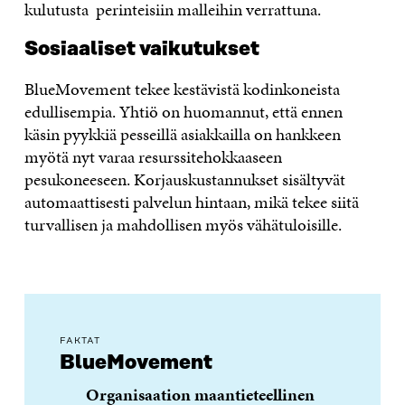
kulutusta perinteisiin malleihin verrattuna.
Sosiaaliset vaikutukset
BlueMovement tekee kestävistä kodinkoneista
edullisempia. Yhtiö on huomannut, että ennen
käsin pyykkiä pesseillä asiakkailla on
hankkeen
myötä
nyt varaa resurssitehokkaaseen
pesukoneeseen
. Korjauskustannukset sisältyvät
automaattisesti palvelun hintaan, mikä tekee siitä
turvallisen ja mahdollisen myös vähätuloisille.
FAKTAT
BlueMovement
Organisaation maantieteellinen