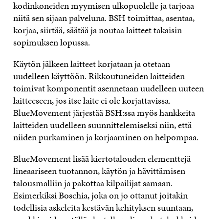
kodinkoneiden myymisen ulkopuolelle ja tarjoaa
niitä sen sijaan palveluna. BSH toimittaa, asentaa,
korjaa, siirtää, säätää ja noutaa laitteet takaisin
sopimuksen lopussa.
Käytön jälkeen laitteet korjataan ja otetaan
uudelleen käyttöön. Rikkoutuneiden laitteiden
toimivat komponentit asennetaan uudelleen uuteen
laitteeseen, jos itse laite ei ole korjattavissa.
BlueMovement järjestää BSH:ssa myös hankkeita
laitteiden uudelleen suunnittelemiseksi niin, että
niiden purkaminen ja korjaaminen on helpompaa.
BlueMovement lisää kiertotalouden elementtejä
lineaariseen tuotannon, käytön ja hävittämisen
talousmalliin ja pakottaa kilpailijat samaan.
Esimerkiksi Boschia, joka on jo ottanut joitakin
todellisia askeleita kestävän kehityksen suuntaan,