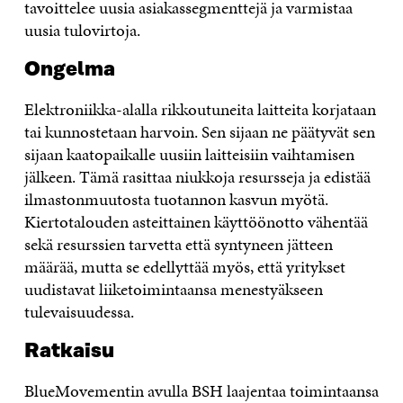
tavoittelee uusia asiakassegmenttejä ja varmistaa
uusia tulovirtoja.
Ongelma
Elektroniikka-alalla rikkoutuneita laitteita korjataan
tai kunnostetaan harvoin. Sen sijaan ne päätyvät sen
sijaan kaatopaikalle uusiin laitteisiin vaihtamisen
jälkeen. Tämä rasittaa niukkoja resursseja ja edistää
ilmastonmuutosta tuotannon kasvun myötä.
Kiertotalouden asteittainen käyttöönotto vähentää
sekä resurssien tarvetta että syntyneen jätteen
määrää, mutta se edellyttää myös, että yritykset
uudistavat liiketoimintaansa menestyäkseen
tulevaisuudessa.
Ratkaisu
BlueMovementin avulla BSH laajentaa toimintaansa