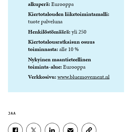
alkuperä:
Eurooppa
Kiertotalouden liiketoimintamalli:
tuote palveluna
Henkilöstömäärä:
yli 250
Kiertotalousratkaisun osuus
toiminnasta:
alle 10 %
Nykyinen maantieteellinen
toiminta-alue:
Eurooppa
Verkkosivu:
www.bluemovement.nl
JAA