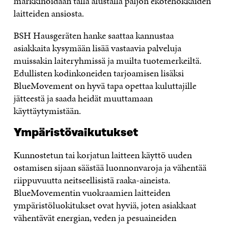
markkinoidaan tällä alustalla paljon ekotehokkaiden
laitteiden ansiosta.
BSH Hausgeräten hanke saattaa kannustaa
asiakkaita kysymään lisää vastaavia palveluja
muissakin laiteryhmissä ja muilta tuotemerkeiltä.
Edullisten kodinkoneiden tarjoamisen lisäksi
BlueMovement on hyvä tapa opettaa kuluttajille
jätteestä ja saada heidät muuttamaan
käyttäytymistään.
Ympäristövaikutukset
Kunnostetun tai korjatun laitteen käyttö uuden
ostamisen sijaan säästää luonnonvaroja ja vähentää
riippuvuutta neitseellisistä raaka-aineista.
BlueMovementin vuokraamien laitteiden
ympäristöluokitukset ovat hyviä, joten asiakkaat
vähentävät energian, veden ja pesuaineiden