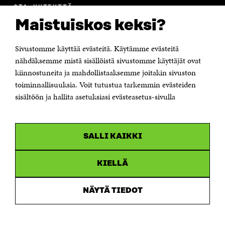
OTA YHTEYTTÄ
Suomen itsenäisyyden juhlarahasto Sitra
Maistuiskos keksi?
Itämerenkatu 11-13, PL 160,
00181 Helsinki
Sivustomme käyttää evästeitä. Käytämme evästeitä
Puhelin +358 294 618 991
Sähköpostiosoite
nähdäksemme mistä sisällöistä sivustomme käyttäjät ovat
etunimi.sukunimi@sitra.fi tai sitra@sitra.fi
kiinnostuneita ja mahdollistaaksemme joitakin sivuston
toiminnallisuuksia. Voit tutustua tarkemmin evästeiden
Saapumisohjeet
sisältöön ja hallita asetuksiasi evästeasetus-sivulla
Y-tunnus 0202132-3
OLEMME NÄISSÄ SOMEISSA
SALLI KAIKKI
Facebook
Avautuu
uudessa
Linkedin
ikkunassa
KIELLÄ
Avautuu
uudessa
Youtube
ikkunassa
Avautuu
NÄYTÄ TIEDOT
uudessa
Instagram
ikkunassa
Avautuu
uudessa