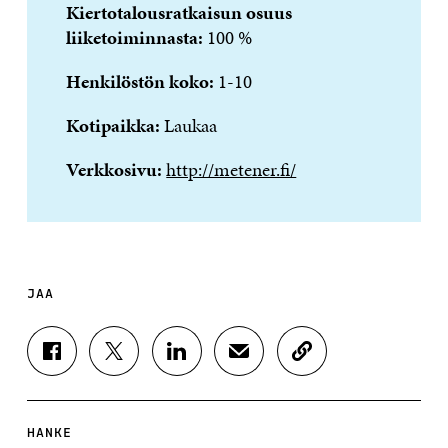
Kiertotalousratkaisun osuus
liiketoiminnasta:
100 %
Henkilöstön koko:
1-10
Kotipaikka:
Laukaa
Verkkosivu:
http://metener.fi/
JAA
J
J
J
J
K
A
A
A
A
O
A
A
A
A
P
F
T
L
S
I
A
W
I
Ä
O
HANKE