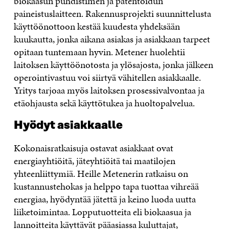
biokaasun puhdistimen ja patentoidun
paineistuslaitteen. Rakennusprojekti suunnittelusta
käyttöönottoon kestää kuudesta yhdeksään
kuukautta, jonka aikana asiakas ja asiakkaan tarpeet
opitaan tuntemaan hyvin. Metener huolehtii
laitoksen käyttöönotosta ja ylösajosta, jonka jälkeen
operointivastuu voi siirtyä vähitellen asiakkaalle.
Yritys tarjoaa myös laitoksen prosessivalvontaa ja
etäohjausta sekä käyttötukea ja huoltopalvelua.
Hyödyt asiakkaalle
Kokonaisratkaisuja ostavat asiakkaat ovat
energiayhtiöitä, jäteyhtiöitä tai maatilojen
yhteenliittymiä. Heille Metenerin ratkaisu on
kustannustehokas ja helppo tapa tuottaa vihreää
energiaa, hyödyntää jätettä ja keino luoda uutta
liiketoimintaa. Lopputuotteita eli biokaasua ja
lannoitteita käyttävät pääasiassa kuluttajat,