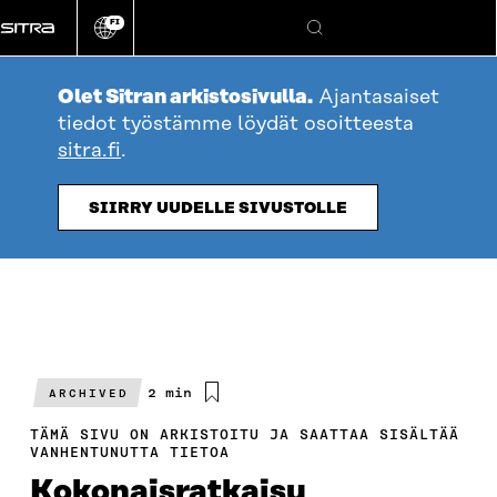
Siirry
FI
suoraan
Vaihda
Hae
sivuston
sisältöön
kieli
Olet Sitran arkistosivulla.
Ajantasaiset
tiedot työstämme löydät osoitteesta
sitra.fi
.
SIIRRY UUDELLE SIVUSTOLLE
Arvioitu
2 min
ARCHIVED
lukuaika
TÄMÄ SIVU ON ARKISTOITU JA SAATTAA SISÄLTÄÄ
VANHENTUNUTTA TIETOA
Kokonaisratkaisu