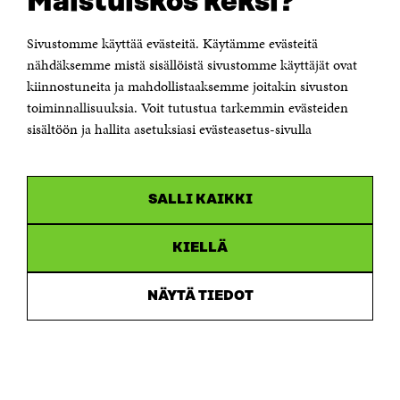
Maistuiskos keksi?
00181 Helsinki
Sivustomme käyttää evästeitä. Käytämme evästeitä
Puhelin +358 294 618 991
Sähköpostiosoite
nähdäksemme mistä sisällöistä sivustomme käyttäjät ovat
etunimi.sukunimi@sitra.fi tai sitra@sitra.fi
kiinnostuneita ja mahdollistaaksemme joitakin sivuston
toiminnallisuuksia. Voit tutustua tarkemmin evästeiden
Saapumisohjeet
sisältöön ja hallita asetuksiasi evästeasetus-sivulla
Y-tunnus 0202132-3
OLEMME NÄISSÄ SOMEISSA
SALLI KAIKKI
Facebook
Avautuu
uudessa
Linkedin
ikkunassa
KIELLÄ
Avautuu
uudessa
Youtube
ikkunassa
Avautuu
NÄYTÄ TIEDOT
uudessa
Instagram
ikkunassa
Avautuu
uudessa
ikkunassa