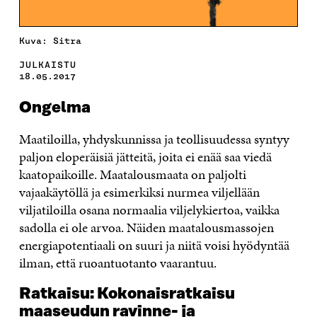
Kuva: Sitra
JULKAISTU
18.05.2017
Ongelma
Maatiloilla, yhdyskunnissa ja teollisuudessa syntyy
paljon eloperäisiä jätteitä, joita ei enää saa viedä
kaatopaikoille. Maatalousmaata on paljolti
vajaakäytöllä ja esimerkiksi nurmea viljellään
viljatiloilla osana normaalia viljelykiertoa, vaikka
sadolla ei ole arvoa. Näiden maatalousmassojen
energiapotentiaali on suuri ja niitä voisi hyödyntää
ilman, että ruoantuotanto vaarantuu.
Ratkaisu: Kokonaisratkaisu
maaseudun ravinne- ja