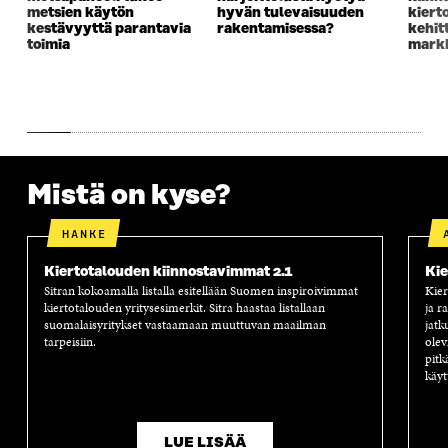
K
K
K
I
metsien käytön
hyvän tulevaisuuden
kiert
K
U
K
K
kestävyyttä parantavia
rakentamisessa?
kehit
U
N
U
K
toimia
markk
N
A
N
U
A
S
A
N
S
S
S
A
S
A
S
S
A
A
S
A
Mistä on kyse?
HANKE
Kiertotalouden kiinnostavimmat 2.1
Kie
Sitran kokoamalla listalla esitellään Suomen inspiroivimmat
Kier
kiertotalouden yritysesimerkit. Sitra haastaa listallaan
ja r
suomalaisyritykset vastaamaan muuttuvan maailman
jatk
tarpeisiin.
olev
pitk
käyt
LUE LISÄÄ