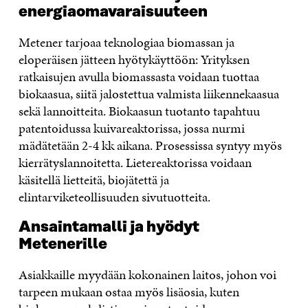
energiaomavaraisuuteen
Metener tarjoaa teknologiaa biomassan ja
eloperäisen jätteen hyötykäyttöön: Yrityksen
ratkaisujen avulla biomassasta voidaan tuottaa
biokaasua, siitä jalostettua valmista liikennekaasua
sekä lannoitteita. Biokaasun tuotanto tapahtuu
patentoidussa kuivareaktorissa, jossa nurmi
mädätetään 2-4 kk aikana. Prosessissa syntyy myös
kierrätyslannoitetta. Lietereaktorissa voidaan
käsitellä lietteitä, biojätettä ja
elintarviketeollisuuden sivutuotteita.
Ansaintamalli ja hyödyt
Metenerille
Asiakkaille myydään kokonainen laitos, johon voi
tarpeen mukaan ostaa myös lisäosia, kuten