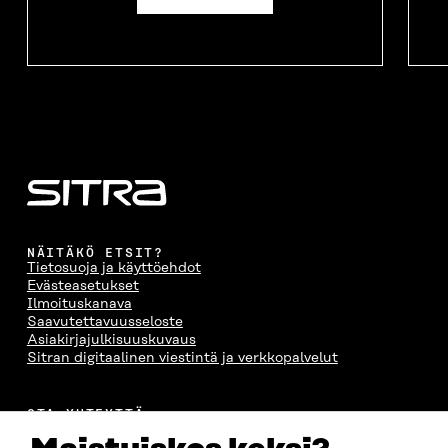
NÄITÄKÖ ETSIT?
Tietosuoja ja käyttöehdot
Evästeasetukset
Ilmoituskanava
Saavutettavuusseloste
Asiakirjajulkisuuskuvaus
Sitran digitaalinen viestintä ja verkkopalvelut
OTA YHTEYTTÄ
Suomen itsenäisyyden juhlarahasto Sitra
Itämerenkatu 11-13, PL 160,