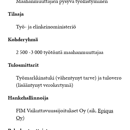
Maahanmuuttajien pysyvä työllistyminen
Tilaaja
Työ- ja elinkeinoministeriö
Kohderyhmä
2 500 -3 000 työtöntä maahanmuuttajaa
Tulosmittarit
Työmarkkinatuki (vähentynyt tarve) ja tulovero
(lisääntynyt verokertymä)
Hankehallinnoija
FIM Vaikuttavuussijoitukset Oy (aik.
Epiqus
Oy
)