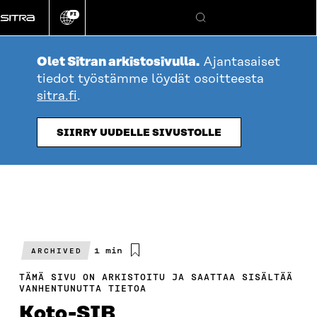
Siirry
FI
suoraan
Vaihda
Hae
sivuston
sisältöön
kieli
Olet Sitran arkistosivulla.
Ajantasaiset
tiedot työstämme löydät osoitteesta
sitra.fi
.
SIIRRY UUDELLE SIVUSTOLLE
Arvioitu
1 min
ARCHIVED
lukuaika
TÄMÄ SIVU ON ARKISTOITU JA SAATTAA SISÄLTÄÄ
VANHENTUNUTTA TIETOA
Koto-SIB