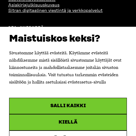
Asiakirjajulkisuuskuvaus
Sitran digitaalinen viestintä ja verkkopalvelut
OTA YHTEYTTÄ
Suomen itsenäisyyden juhlarahasto Sitra
Maistuiskos keksi?
Itämerenkatu 11-13, PL 160,
00181 Helsinki
Sivustomme käyttää evästeitä. Käytämme evästeitä
Puhelin +358 294 618 991
Sähköpostiosoite
nähdäksemme mistä sisällöistä sivustomme käyttäjät ovat
etunimi.sukunimi@sitra.fi tai sitra@sitra.fi
kiinnostuneita ja mahdollistaaksemme joitakin sivuston
toiminnallisuuksia. Voit tutustua tarkemmin evästeiden
Saapumisohjeet
sisältöön ja hallita asetuksiasi evästeasetus-sivulla
Y-tunnus 0202132-3
OLEMME NÄISSÄ SOMEISSA
SALLI KAIKKI
Facebook
Avautuu
uudessa
Linkedin
ikkunassa
KIELLÄ
Avautuu
uudessa
Youtube
ikkunassa