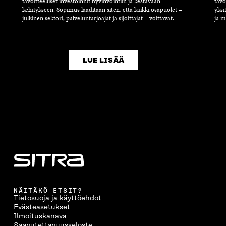
tavoitteelliset investoinnit hyvinvointiin ja kestävään
tavo
kehitykseen. Sopimus laaditaan siten, että kaikki osapuolet –
yksi
julkinen sektori, palveluntarjoajat ja sijoittajat – voittavat.
ja m
LUE LISÄÄ
NÄITÄKÖ ETSIT?
Tietosuoja ja käyttöehdot
Evästeasetukset
Ilmoituskanava
Saavutettavuusseloste