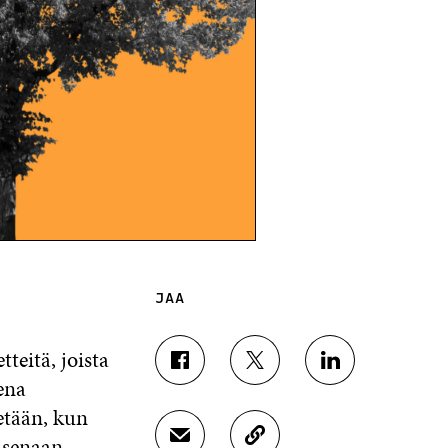
JAA
teitä, joista
J
J
J
ena
A
A
A
A
A
A
etään, kun
F
T
L
aisenaan
J
K