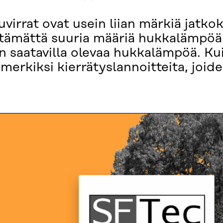
virrat ovat usein liian märkiä jatko
ämättä suuria määriä hukkalämpöä.
n saatavilla olevaa hukkalämpöä. Ku
merkiksi kierrätyslannoitteita, joide