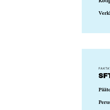
Koti
Verk
FAKTA
SF
Päät
Peru