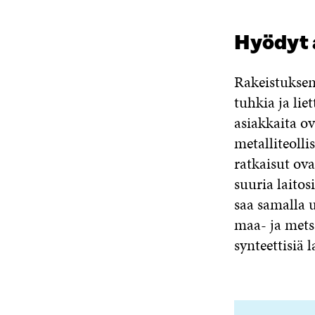
Hyödyt a
Rakeistuksen 
tuhkia ja lie
asiakkaita ov
metalliteoll
ratkaisut ova
suuria laitos
saa samalla 
maa- ja metsä
synteettisiä 