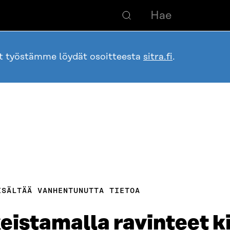
ot työstämme löydät osoitteesta
sitra.fi
.
ISÄLTÄÄ VANHENTUNUTTA TIETOA
eistamalla ravinteet k