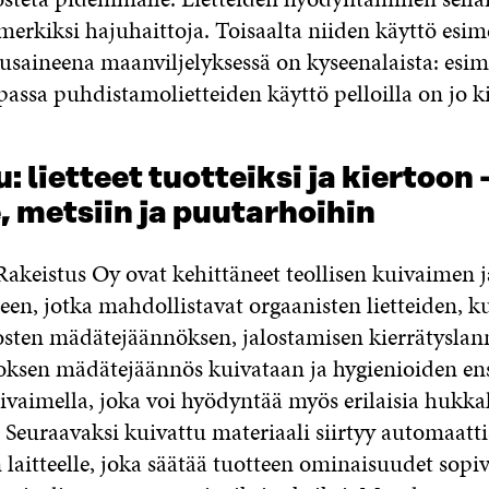
merkiksi hajuhaittoja. Toisaalta niiden käyttö esim
aineena maanviljelyksessä on kyseenalaista: esim
ssa puhdistamolietteiden käyttö pelloilla on jo kie
: lietteet tuotteiksi ja kiertoon 
e, metsiin ja puutarhoihin
Rakeistus Oy ovat kehittäneet teollisen kuivaimen j
teen, jotka mahdollistavat orgaanisten lietteiden, k
osten mädätejäännöksen, jalostamisen kierrätyslann
oksen mädätejäännös kuivataan ja hygienioiden en
aimella, joka voi hyödyntää myös erilaisia hukk
Seuraavaksi kuivattu materiaali siirtyy automaatti
laitteelle, joka säätää tuotteen ominaisuudet sopiv