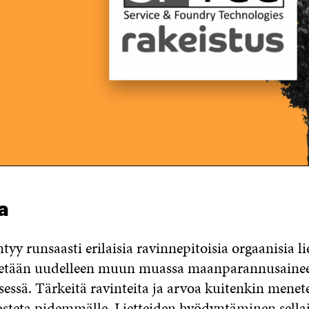
a
yy runsaasti erilaisia ravinnepitoisia orgaanisia liet
etään uudelleen muun muassa maanparannusaine
sessä. Tärkeitä ravinteita ja arvoa kuitenkin menet
alosteta pidemmälle. Lietteiden hyödyntäminen sell