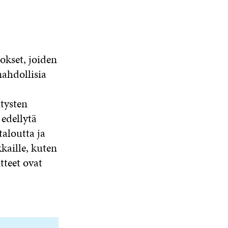
tokset, joiden
mahdollisia
tysten
 edellytä
taloutta ja
kaille, kuten
tteet ovat