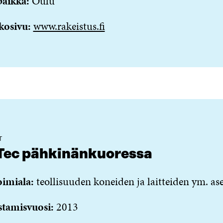
paikka:
Oulu
kosivu:
www.rakeistus.fi
T
Tec pähkinänkuoressa
oimiala:
teollisuuden koneiden ja laitteiden ym. a
stamisvuosi:
2013