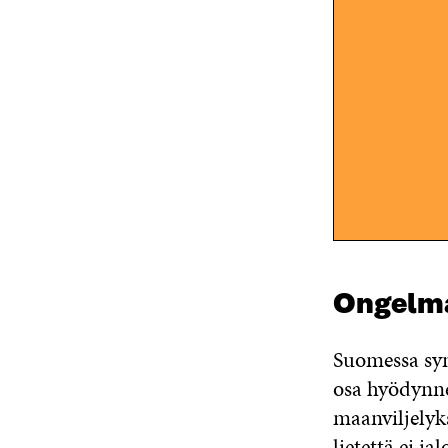
Ongelm
Suomessa synt
osa hyödynn
maanviljelyk
lietettä ei j