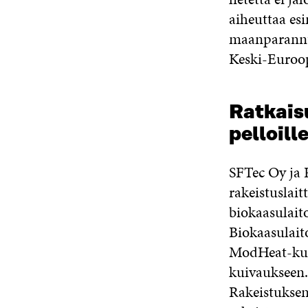
aiheuttaa esi
maanparannus
Keski-Euroopa
Ratkaisu
pelloill
SFTec Oy ja 
rakeistuslait
biokaasulait
Biokaasulait
ModHeat-kuiv
kuivaukseen. 
Rakeistuksen 