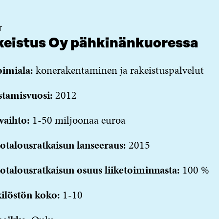
T
eistus Oy pähkinänkuoressa
oimiala:
konerakentaminen ja rakeistuspalvelut
stamisvuosi:
2012
vaihto:
1-50 miljoonaa euroa
otalousratkaisun lanseeraus:
2015
otalousratkaisun osuus liiketoiminnasta:
100 %
ilöstön koko:
1-10