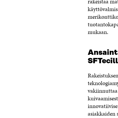
rakeistaa ma
käyttövalmis
merikonttikok
tuotantokapas
mukaan.
Ansainta
SFTecil
Rakeistuksen
teknologiamy
vakiinnuttaa 
kuivaamisest
innovatiivise
asiakkaiden s