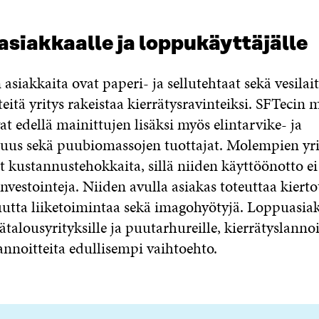
siakkaalle ja loppukäyttäjälle
asiakkaita ovat paperi- ja sellutehtaat sekä vesilai
tteitä yritys rakeistaa kierrätysravinteiksi. SFTecin 
at edellä mainittujen lisäksi myös elintarvike- ja
isuus sekä puubiomassojen tuottajat. Molempien yri
t kustannustehokkaita, sillä niiden käyttöönotto ei
investointeja. Niiden avulla asiakas toteuttaa kierto
uutta liiketoimintaa sekä imagohyötyjä. Loppuasiak
talousyrityksille ja puutarhureille, kierrätyslannoi
lannoitteita edullisempi vaihtoehto.