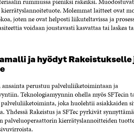
teriaalin rummussa pieniksi rakeiksi. Muodostuvat
 kierrätyslannoitetuote. Molemmat laitteet ovat mo
oa, joten ne ovat helposti liikuteltavissa ja proses
iteettia voidaan joustavasti kasvattaa tai laskea t
malli ja hyödyt Rakeistukselle 
le
 ansainta perustuu palveluliiketoimintaan ja
yntiin. Teknologiamyynnin ohella myös SFTecin ta
palveluliiketoiminta, joka huolehtii asiakkaiden s
a. Yhdessä Rakeistus ja SFTec pyrkivät synnyttäm
n palveluoperaattorin kierrätyslannoitteiden tuott
ivuvirroista.