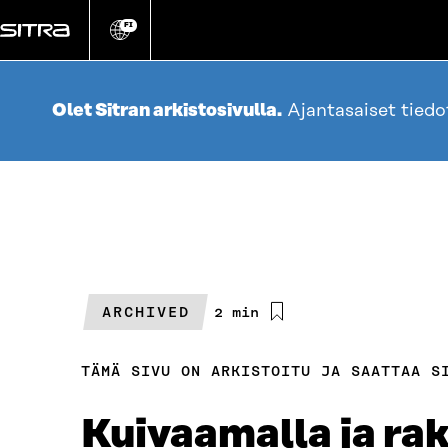
Siirry
suoraan
FI
Vaihda
sivuston
sisältöön
kieli
Olet Sitran arkistosivulla.
Ajantasaiset tied
ARCHIVED
Arvioitu
2 min
lukuaika
TÄMÄ SIVU ON ARKISTOITU JA SAATTAA S
Kuivaamalla ja rak