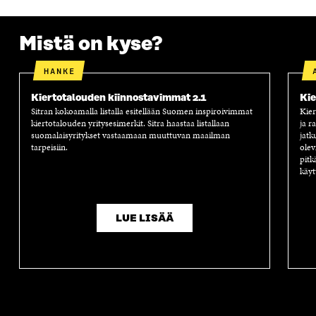
Mistä on kyse?
HANKE
Kiertotalouden kiinnostavimmat 2.1
Kie
Sitran kokoamalla listalla esitellään Suomen inspiroivimmat
Kier
kiertotalouden yritysesimerkit. Sitra haastaa listallaan
ja r
suomalaisyritykset vastaamaan muuttuvan maailman
jatk
tarpeisiin.
olev
pitk
käyt
LUE LISÄÄ