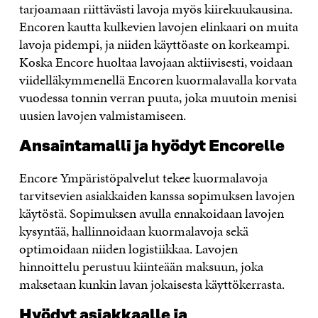
tarjoamaan riittävästi lavoja myös kiirekuukausina.
Encoren kautta kulkevien lavojen elinkaari on muita
lavoja pidempi, ja niiden käyttöaste on korkeampi.
Koska Encore huoltaa lavojaan aktiivisesti, voidaan
viidelläkymmenellä Encoren kuormalavalla korvata
vuodessa tonnin verran puuta, joka muutoin menisi
uusien lavojen valmistamiseen.
Ansaintamalli ja hyödyt Encorelle
Encore Ympäristöpalvelut tekee kuormalavoja
tarvitsevien asiakkaiden kanssa sopimuksen lavojen
käytöstä. Sopimuksen avulla ennakoidaan lavojen
kysyntää, hallinnoidaan kuormalavoja sekä
optimoidaan niiden logistiikkaa. Lavojen
hinnoittelu perustuu kiinteään maksuun, joka
maksetaan kunkin lavan jokaisesta käyttökerrasta.
Hyödyt asiakkaalle ja