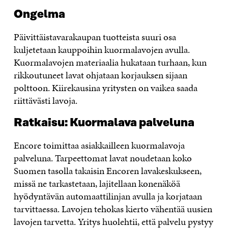
Ongelma
Päivittäistavarakaupan tuotteista suuri osa
kuljetetaan kauppoihin kuormalavojen avulla.
Kuormalavojen materiaalia hukataan turhaan, kun
rikkoutuneet lavat ohjataan korjauksen sijaan
polttoon. Kiirekausina yritysten on vaikea saada
riittävästi lavoja.
Ratkaisu: Kuormalava palveluna
Encore toimittaa asiakkailleen kuormalavoja
palveluna. Tarpeettomat lavat noudetaan koko
Suomen tasolla takaisin Encoren lavakeskukseen,
missä ne tarkastetaan, lajitellaan konenäköä
hyödyntävän automaattilinjan avulla ja korjataan
tarvittaessa. Lavojen tehokas kierto vähentää uusien
lavojen tarvetta. Yritys huolehtii, että palvelu pystyy