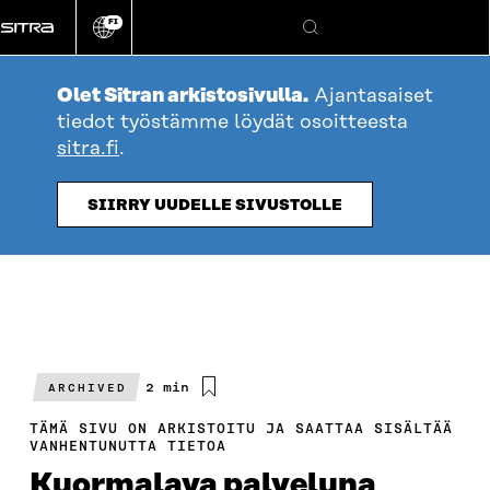
Siirry
FI
suoraan
Vaihda
Hae
sivuston
sisältöön
kieli
Olet Sitran arkistosivulla.
Ajantasaiset
tiedot työstämme löydät osoitteesta
sitra.fi
.
SIIRRY UUDELLE SIVUSTOLLE
Arvioitu
2 min
ARCHIVED
lukuaika
TÄMÄ SIVU ON ARKISTOITU JA SAATTAA SISÄLTÄÄ
VANHENTUNUTTA TIETOA
Kuormalava palveluna