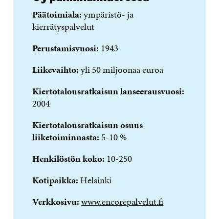
Päätoimiala:
ympäristö- ja
kierrätyspalvelut
Perustamisvuosi:
1943
Liikevaihto:
yli 50 miljoonaa euroa
Kiertotalousratkaisun lanseerausvuosi:
2004
Kiertotalousratkaisun osuus
liiketoiminnasta
:
5-10 %
Henkilöstön koko:
10-250
Kotipaikka:
Helsinki
Verkkosivu:
www.encorepalvelut.fi