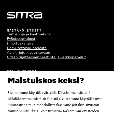
NÄITÄKÖ ETSIT?
Tietosuoja ja käyttöehdot
Evästeasetukset
Ilmoituskanava
Saavutettavuusseloste
Asiakirjajulkisuuskuvaus
Sitran digitaalinen viestintä ja verkkopalvelut
OTA YHTEYTTÄ
Suomen itsenäisyyden juhlarahasto Sitra
Maistuiskos keksi?
Itämerenkatu 11-13, PL 160,
00181 Helsinki
Sivustomme käyttää evästeitä. Käytämme evästeitä
Puhelin +358 294 618 991
Sähköpostiosoite
nähdäksemme mistä sisällöistä sivustomme käyttäjät ovat
etunimi.sukunimi@sitra.fi tai sitra@sitra.fi
kiinnostuneita ja mahdollistaaksemme joitakin sivuston
toiminnallisuuksia. Voit tutustua tarkemmin evästeiden
Saapumisohjeet