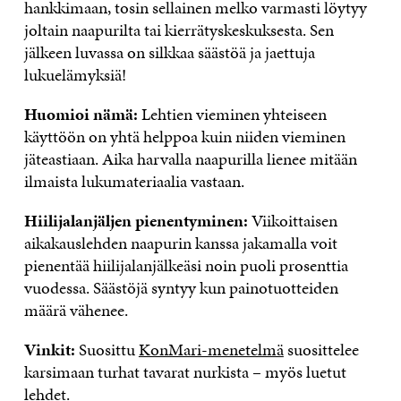
hankkimaan, tosin sellainen melko varmasti löytyy
joltain naapurilta tai kierrätyskeskuksesta. Sen
jälkeen luvassa on silkkaa säästöä ja jaettuja
lukuelämyksiä!
Huomioi nämä:
Lehtien vieminen yhteiseen
käyttöön on yhtä helppoa kuin niiden vieminen
jäteastiaan. Aika harvalla naapurilla lienee mitään
ilmaista lukumateriaalia vastaan.
Hiilijalanjäljen pienentyminen:
Viikoittaisen
aikakauslehden naapurin kanssa jakamalla voit
pienentää hiilijalanjälkeäsi noin puoli prosenttia
vuodessa. Säästöjä syntyy kun painotuotteiden
määrä vähenee.
Vinkit:
Suosittu
KonMari-menetelmä
suosittelee
karsimaan turhat tavarat nurkista – myös luetut
lehdet.