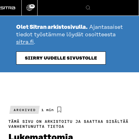
Siirry
FI
suoraan
Vaihda
Hae
sivuston
sisältöön
kieli
Olet Sitran arkistosivulla.
Ajantasaiset
tiedot työstämme löydät osoitteesta
sitra.fi
.
SIIRRY UUDELLE SIVUSTOLLE
Arvioitu
1 min
ARCHIVED
lukuaika
TÄMÄ SIVU ON ARKISTOITU JA SAATTAA SISÄLTÄÄ
VANHENTUNUTTA TIETOA
Lukemattomia