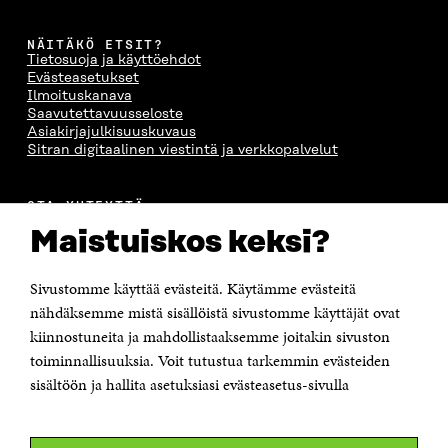
NÄITÄKÖ ETSIT?
Tietosuoja ja käyttöehdot
Evästeasetukset
Ilmoituskanava
Saavutettavuusseloste
Asiakirjajulkisuuskuvaus
Sitran digitaalinen viestintä ja verkkopalvelut
OTA YHTEYTTÄ
Suomen itsenäisyyden juhlarahasto Sitra
Maistuiskos keksi?
Itämerenkatu 11-13, PL 160,
00181 Helsinki
Sivustomme käyttää evästeitä. Käytämme evästeitä
Puhelin +358 294 618 991
Sähköpostiosoite
nähdäksemme mistä sisällöistä sivustomme käyttäjät ovat
etunimi.sukunimi@sitra.fi tai sitra@sitra.fi
kiinnostuneita ja mahdollistaaksemme joitakin sivuston
toiminnallisuuksia. Voit tutustua tarkemmin evästeiden
Saapumisohjeet
sisältöön ja hallita asetuksiasi evästeasetus-sivulla
Y-tunnus 0202132-3
OLEMME NÄISSÄ SOMEISSA