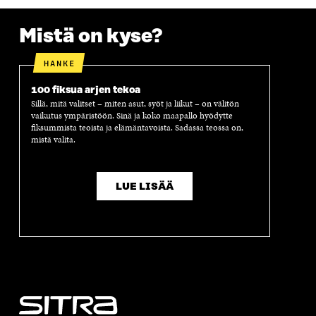
A
Mistä on kyse?
HANKE
100 fiksua arjen tekoa
Sillä, mitä valitset – miten asut, syöt ja liikut – on välitön
vaikutus ympäristöön. Sinä ja koko maapallo hyödytte
fiksummista teoista ja elämäntavoista. Sadassa teossa on,
mistä valita.
LUE LISÄÄ