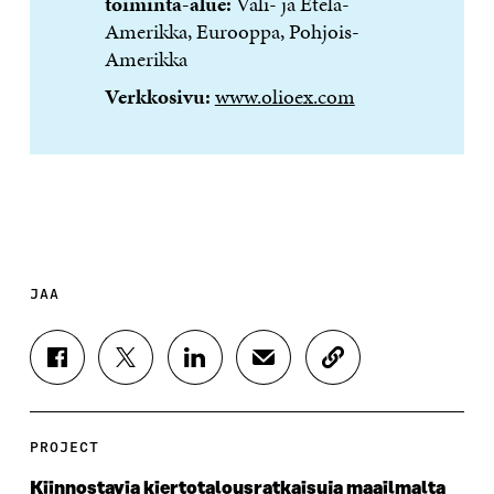
toiminta-alue:
Väli- ja Etelä-
Amerikka, Eurooppa, Pohjois-
Amerikka
Verkkosivu:
www.olioex.com
JAA
J
J
J
J
K
A
A
A
A
O
A
A
A
A
P
F
T
L
S
I
A
W
I
Ä
O
PROJECT
C
I
N
H
I
E
T
K
K
A
Kiinnostavia kiertotalousratkaisuja maailmalta