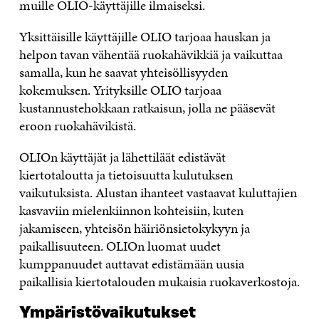
muille OLIO-käyttäjille ilmaiseksi.
Yksittäisille käyttäjille OLIO tarjoaa hauskan ja
helpon tavan vähentää ruokahävikkiä ja vaikuttaa
samalla, kun he saavat yhteisöllisyyden
kokemuksen. Yrityksille OLIO tarjoaa
kustannustehokkaan ratkaisun, jolla ne pääsevät
eroon ruokahävikistä.
OLIOn käyttäjät ja lähettiläät edistävät
kiertotaloutta ja tietoisuutta kulutuksen
vaikutuksista. Alustan ihanteet vastaavat kuluttajien
kasvaviin mielenkiinnon kohteisiin, kuten
jakamiseen, yhteisön häiriönsietokykyyn ja
paikallisuuteen. OLIOn luomat uudet
kumppanuudet auttavat edistämään uusia
paikallisia kiertotalouden mukaisia ruokaverkostoja.
Ympäristövaikutukset