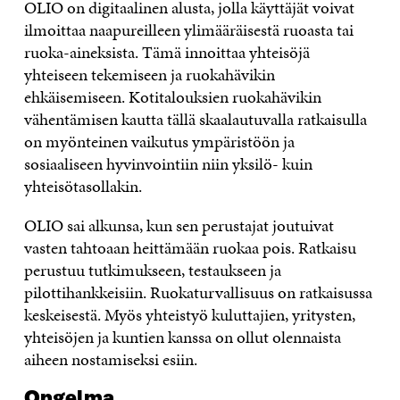
OLIO on digitaalinen alusta, jolla käyttäjät voivat
ilmoittaa naapureilleen ylimääräisestä ruoasta tai
ruoka-aineksista. Tämä innoittaa yhteisöjä
yhteiseen tekemiseen ja ruokahävikin
ehkäisemiseen. Kotitalouksien ruokahävikin
vähentämisen kautta tällä skaalautuvalla ratkaisulla
on myönteinen vaikutus ympäristöön ja
sosiaaliseen hyvinvointiin niin yksilö- kuin
yhteisötasollakin.
OLIO sai alkunsa, kun sen perustajat joutuivat
vasten tahtoaan heittämään ruokaa pois. Ratkaisu
perustuu tutkimukseen, testaukseen ja
pilottihankkeisiin. Ruokaturvallisuus on ratkaisussa
keskeisestä. Myös yhteistyö kuluttajien, yritysten,
yhteisöjen ja kuntien kanssa on ollut olennaista
aiheen nostamiseksi esiin.
Ongelma