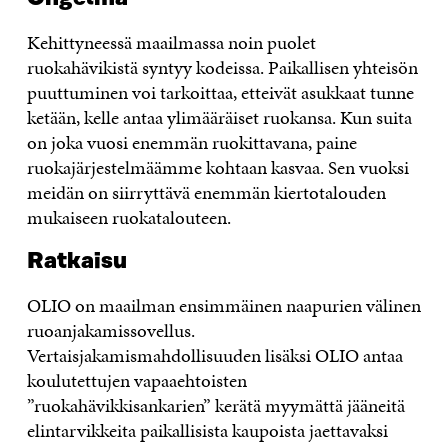
Kehittyneessä maailmassa noin puolet
ruokahävikistä syntyy kodeissa. Paikallisen yhteisön
puuttuminen voi tarkoittaa, etteivät asukkaat tunne
ketään, kelle antaa ylimääräiset ruokansa. Kun suita
on joka vuosi enemmän ruokittavana, paine
ruokajärjestelmäämme kohtaan kasvaa. Sen vuoksi
meidän on siirryttävä enemmän kiertotalouden
mukaiseen ruokatalouteen.
Ratkaisu
OLIO on maailman ensimmäinen naapurien välinen
ruoanjakamissovellus.
Vertaisjakamismahdollisuuden lisäksi OLIO antaa
koulutettujen vapaaehtoisten
”ruokahävikkisankarien” kerätä myymättä jääneitä
elintarvikkeita paikallisista kaupoista jaettavaksi