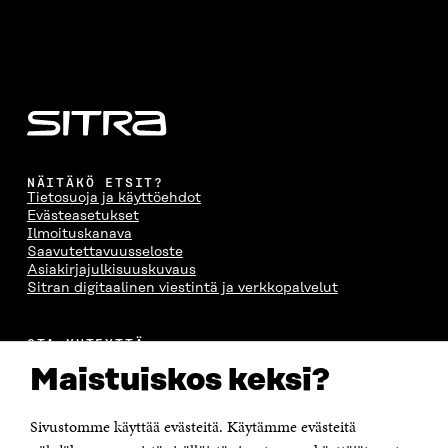
NÄITÄKÖ ETSIT?
Tietosuoja ja käyttöehdot
Evästeasetukset
Ilmoituskanava
Saavutettavuusseloste
Asiakirjajulkisuuskuvaus
Sitran digitaalinen viestintä ja verkkopalvelut
OTA YHTEYTTÄ
Suomen itsenäisyyden juhlarahasto Sitra
Maistuiskos keksi?
Itämerenkatu 11-13, PL 160,
00181 Helsinki
Sivustomme käyttää evästeitä. Käytämme evästeitä
Puhelin +358 294 618 991
Sähköpostiosoite