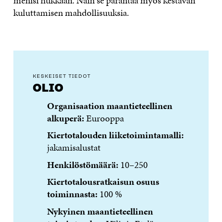
menisi hukkaan. Näin se parantaa myös kestävän
kuluttamisen mahdollisuuksia.
KESKEISET TIEDOT
OLIO
Organisaation maantieteellinen
alkuperä:
Eurooppa
Kiertotalouden liiketoimintamalli:
jakamisalustat
Henkilöstömäärä:
10–250
Kiertotalousratkaisun osuus
toiminnasta:
100 %
Nykyinen maantieteellinen