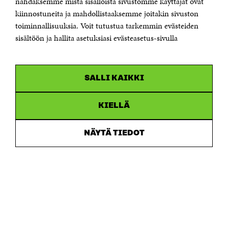
nähdäksemme mistä sisällöistä sivustomme käyttäjät ovat
etunimi.sukunimi@sitra.fi tai sitra@sitra.fi
kiinnostuneita ja mahdollistaaksemme joitakin sivuston
toiminnallisuuksia. Voit tutustua tarkemmin evästeiden
Saapumisohjeet
sisältöön ja hallita asetuksiasi evästeasetus-sivulla
Y-tunnus 0202132-3
OLEMME NÄISSÄ SOMEISSA
SALLI KAIKKI
Facebook
Avautuu
uudessa
Linkedin
ikkunassa
KIELLÄ
Avautuu
uudessa
Youtube
ikkunassa
Avautuu
NÄYTÄ TIEDOT
uudessa
Instagram
ikkunassa
Avautuu
uudessa
ikkunassa